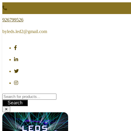
Skip
to
content
926799526
byleds.led2@gmail.com
Search
✕