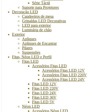
Série Táctil
Suporte para Projetores
Decoração LED
Candeeiros de mesa
Grinaldas LED Decorativas
LED para exterior
Luminária de chão
Exterior
Apliques
Apliques de Encastrar
Pilares
Suspensões
Fitas, Néon LED e Perfil
Fitas LED
Acessórios Fitas LED
Acessórios Fitas LED 12V
Acessórios Fitas LED 220V
Acessórios Fitas LED 24V
Fitas LED 12V
Fitas LED 220V
Fitas LED 24V
Fitas LED 36V
Fitas LED 5V
Néon LED
Acessórios Néon LED