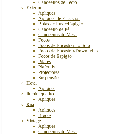
Candeeiros de Tecto
Exterior
Apliques
Apliques de Encastrar
Bolas de Luz c/Espigão
Candeeiro de Pé
Candeeiros de Mesa
Focos
Focos de Encastrar no Solo
Focos de Encastrar/Downlights
Focos de Espigão
Pilares
Plafonds
Projectores
Suspensões
Hotel
Apliques
Iluminaquadro
Apliques
Rua
Apliques
Braços
Vintage
Apliques
Candeeiros de Mesa