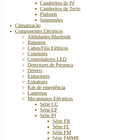
Candeeiros de Pé
Candeeiros de Tecto
Plafonds
Suspensões
Climatização
Componentes Eléctricos
Altifalantes Bluetooth
Balastros
Cabos/Fios Elétricos
Conetores
Controladores LED
Detectores de Presença
Drivers
Extractores
Extratores
Kits de emergência
Lanternas
Mecanismos Eléctricos
Série CC
Série EP
Série PJ
Série FB
Série FL
Série FM
Série FMMB