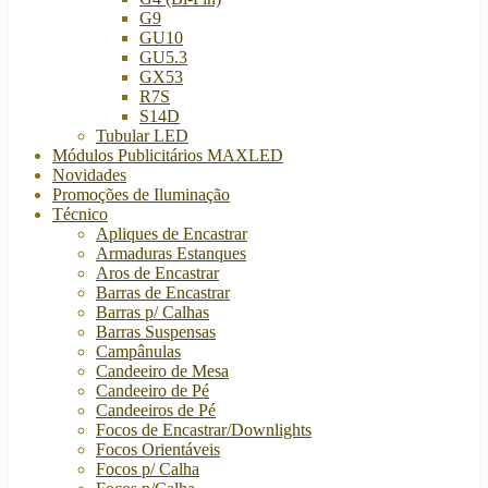
G9
GU10
GU5.3
GX53
R7S
S14D
Tubular LED
Módulos Publicitários MAXLED
Novidades
Promoções de Iluminação
Técnico
Apliques de Encastrar
Armaduras Estanques
Aros de Encastrar
Barras de Encastrar
Barras p/ Calhas
Barras Suspensas
Campânulas
Candeeiro de Mesa
Candeeiro de Pé
Candeeiros de Pé
Focos de Encastrar/Downlights
Focos Orientáveis
Focos p/ Calha