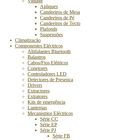
Vintage
Apliques
Candeeiros de Mesa
Candeeiros de Pé
Candeeiros de Tecto
Plafonds
Suspensões
Climatização
Componentes Eléctricos
Altifalantes Bluetooth
Balastros
Cabos/Fios Elétricos
Conetores
Controladores LED
Detectores de Presença
Drivers
Extractores
Extratores
Kits de emergência
Lanternas
Mecanismos Eléctricos
Série CC
Série EP
Série PJ
Série FB