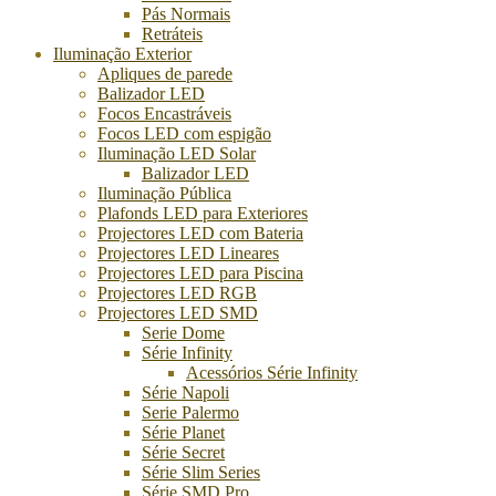
Pás Normais
Retráteis
Iluminação Exterior
Apliques de parede
Balizador LED
Focos Encastráveis
Focos LED com espigão
Iluminação LED Solar
Balizador LED
Iluminação Pública
Plafonds LED para Exteriores
Projectores LED com Bateria
Projectores LED Lineares
Projectores LED para Piscina
Projectores LED RGB
Projectores LED SMD
Serie Dome
Série Infinity
Acessórios Série Infinity
Série Napoli
Serie Palermo
Série Planet
Série Secret
Série Slim Series
Série SMD Pro