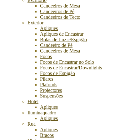
Escritório
Candeeiros de Mesa
Candeeiros de Pé
Candeeiros de Tecto
Exterior
Apliques
Apliques de Encastrar
Bolas de Luz c/Espigão
Candeeiro de Pé
Candeeiros de Mesa
Focos
Focos de Encastrar no Solo
Focos de Encastrar/Downlights
Focos de Espigão
Pilares
Plafonds
Projectores
Suspensões
Hotel
Apliques
Iluminaquadro
Apliques
Rua
Apliques
Braços