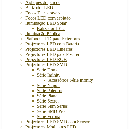
Apliques de parede
Balizador LED
Focos Encastráveis
Focos LED com espigão
Iluminação LED Solar
Balizador LED
Iluminação Pública
Plafonds LED para Exteriores
Projectores LED com Bateria
Projectores LED Lineares
Projectores LED para Piscina
Projectores LED RGB
Projectores LED SMD
Serie Dome
Série Infinity
Acessórios Série Infinity
Série Napoli
Serie Palermo
Série Planet
Série Secret
Série Slim Series
Série SMD Pro
Série Verona
Projectores LED SMD com Sensor
Projectores Modulares LED