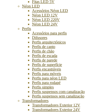
Fitas LED 5V
Néon LED
Acessórios Néon LED
Néon LED 12V
Néon LED 220V
Néon LED 24V
Perfis
Acessórios para perfis
Difusores
Perfis arquitectónicos
Perfis de canto
Perfis de chão
Perfis de escada
Perfis de parede
Perfis de superfície
Perfis encastráveis
Perfis para móveis
Perfis para néon LED
Perfis para rodapé
Perfis simples
Perfis suspensos com canalização
Perfis suspensos sem canalização
Transformadores
Transformadores Exterior 12V
Transformadores Exterior 24V