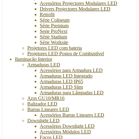
Acessórios Projectores Modulares LED
Drivers Projectores Modulares LED
Retrofit
Série Coliseum
Série Premium
Serie ProNext
Série Stadium
Série Worksite
Projetores LED com bateria
Projetores LED Postos de Combustível
Iluminação Interior
Armaduras LED
Acessórios para Armadura LED
Armaduras LED Integrado
Armaduras LED IP65
Armaduras LED Slim
Armaduras para Lâmpadas LED
Aros GU10/MR16
Balizador LED
Barras Lineares LED
Acessórios Barras Lineares LED
Downlight LED
Acessórios Downlight LED
Acessórios Módulos LED
Focos LED