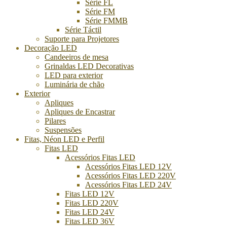
Série FL
Série FM
Série FMMB
Série Táctil
Suporte para Projetores
Decoração LED
Candeeiros de mesa
Grinaldas LED Decorativas
LED para exterior
Luminária de chão
Exterior
Apliques
Apliques de Encastrar
Pilares
Suspensões
Fitas, Néon LED e Perfil
Fitas LED
Acessórios Fitas LED
Acessórios Fitas LED 12V
Acessórios Fitas LED 220V
Acessórios Fitas LED 24V
Fitas LED 12V
Fitas LED 220V
Fitas LED 24V
Fitas LED 36V