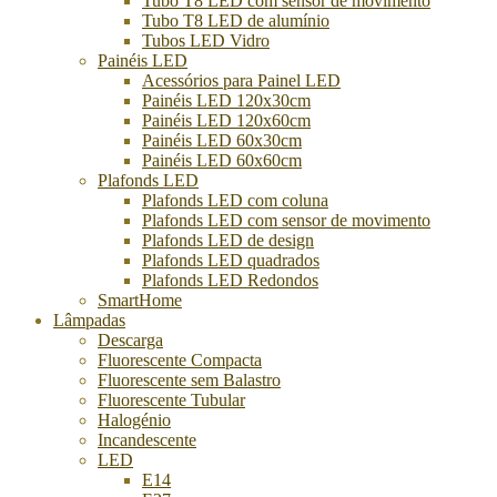
Tubo T8 LED com sensor de movimento
Tubo T8 LED de alumínio
Tubos LED Vidro
Painéis LED
Acessórios para Painel LED
Painéis LED 120x30cm
Painéis LED 120x60cm
Painéis LED 60x30cm
Painéis LED 60x60cm
Plafonds LED
Plafonds LED com coluna
Plafonds LED com sensor de movimento
Plafonds LED de design
Plafonds LED quadrados
Plafonds LED Redondos
SmartHome
Lâmpadas
Descarga
Fluorescente Compacta
Fluorescente sem Balastro
Fluorescente Tubular
Halogénio
Incandescente
LED
E14