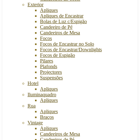
Exterior
Apliques
Apliques de Encastrar
Bolas de Luz c/Espigão
Candeeiro de Pé
Candeeiros de Mesa
Focos
Focos de Encastrar no Solo
Focos de Encastrar/Downlights
Focos de Espigão
Pilares
Plafonds
Projectores
Suspensões
Hotel
Apliques
Iluminaquadro
Apliques
Rua
Apliques
Braços
Vintage
Apliques
Candeeiros de Mesa
Candeeiros de Pé