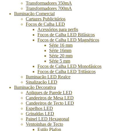
Transformadores 350mA
Transformadores 700mA
Iluminação Comercial
Cartazes Publicitários
Focos de Calha LED
Acessórios para perfis
Focos de Calha LED Bifásicos
Focos de Calha LED Magnéticos
Série 16 mm
Série 16mm
Série 20 mm
Série 5 mm
Focos de Calha LED Monofásicos
Focos de Calha LED Trifásicos
Iluminação LED Realce
Sinalização LED
Iluminação Decorativa
Apliques de Parede LED
Candeeiros de Mesa LED
Candeeiros de Tecto LED
Espelhos LED
Grinaldas LED
Painel LED Hexagonal
Ventoinhas de Tecto
Estilo Plafon