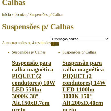
Calhas
Início
/
Técnico
/ Suspensões p/ Calhas
Suspensões p/ Calhas
A mostrar todos os 4 resultados
Suspensões p/ Calhas
Suspensões p/ Calhas
Suspensão para
Suspensão para
calha magnética
calha magnética
PIQUET (2
PIQUET (2
condutores) 10W
condutores) 14W
LED 550lm
LED 1100lm
3000K 38°
3000K 150°
Alt.150xD.7cm
Alt.200xD.40cm
preto
preto