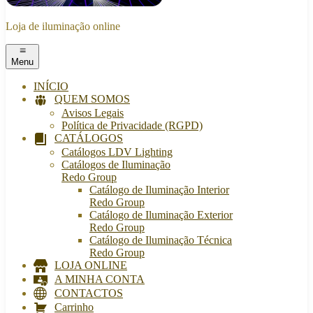
Loja de iluminação online
Menu
INÍCIO
QUEM SOMOS
Avisos Legais
Política de Privacidade (RGPD)
CATÁLOGOS
Catálogos LDV Lighting
Catálogos de Iluminação
Redo Group
Catálogo de Iluminação Interior
Redo Group
Catálogo de Iluminação Exterior
Redo Group
Catálogo de Iluminação Técnica
Redo Group
LOJA ONLINE
A MINHA CONTA
CONTACTOS
Carrinho