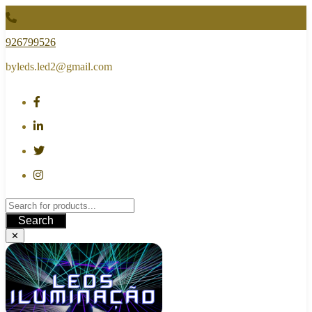
Skip
to
content
926799526
byleds.led2@gmail.com
Search
✕