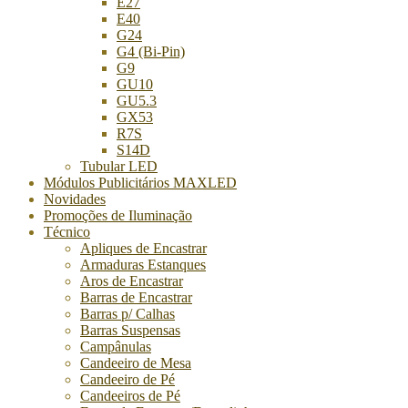
E27
E40
G24
G4 (Bi-Pin)
G9
GU10
GU5.3
GX53
R7S
S14D
Tubular LED
Módulos Publicitários MAXLED
Novidades
Promoções de Iluminação
Técnico
Apliques de Encastrar
Armaduras Estanques
Aros de Encastrar
Barras de Encastrar
Barras p/ Calhas
Barras Suspensas
Campânulas
Candeeiro de Mesa
Candeeiro de Pé
Candeeiros de Pé