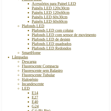
Acessórios para Painel LED
Painéis LED 120x30cm
Painéis LED 120x60cm
Painéis LED 60x30cm
Painéis LED 60x60cm
Plafonds LED
Plafonds LED com coluna
Plafonds LED com sensor de movimento
Plafonds LED de design
Plafonds LED quadrados
Plafonds LED Redondos
SmartHome
Lâmpadas
Descarga
Fluorescente Compacta
Fluorescente sem Balastro
Fluorescente Tubular
Halogénio
Incandescente
LED
E14
E27
E40
G24
G4 (Bi-Pin)