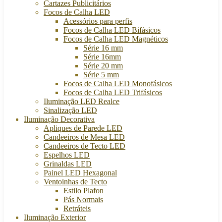
Cartazes Publicitários
Focos de Calha LED
Acessórios para perfis
Focos de Calha LED Bifásicos
Focos de Calha LED Magnéticos
Série 16 mm
Série 16mm
Série 20 mm
Série 5 mm
Focos de Calha LED Monofásicos
Focos de Calha LED Trifásicos
Iluminação LED Realce
Sinalização LED
Iluminação Decorativa
Apliques de Parede LED
Candeeiros de Mesa LED
Candeeiros de Tecto LED
Espelhos LED
Grinaldas LED
Painel LED Hexagonal
Ventoinhas de Tecto
Estilo Plafon
Pás Normais
Retráteis
Iluminação Exterior