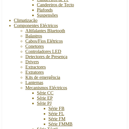
Candeeiros de Tecto
Plafonds
Suspensões
Climatização
Componentes Eléctricos
Altifalantes Bluetooth
Balastros
Cabos/Fios Elétricos
Conetores
Controladores LED
Detectores de Presença
Drivers
Extractores
Extratores
Kits de emergência
Lanternas
Mecanismos Eléctricos
Série CC
Série EP
Série PJ
Série FB
Série FL
Série FM
Série FMMB