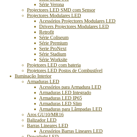
Série Verona
Projectores LED SMD com Sensor
Projectores Modulares LED
Acessórios Projectores Modulares LED
Drivers Projectores Modulares LED
Retrofit
Série Coliseum
Série Premium
Serie ProNext
Série Stadium
Série Worksite
Projetores LED com bateria
Projetores LED Postos de Combustível
Iluminação Interior
Armaduras LED
Acessórios para Armadura LED
Armaduras LED Integrado
Armaduras LED IP65
Armaduras LED Slim
Armaduras para Lâmpadas LED
Aros GU10/MR16
Balizador LED
Barras Lineares LED
Acessórios Barras Lineares LED
Downlight LED