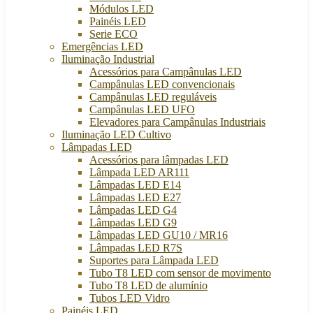
Módulos LED
Painéis LED
Serie ECO
Emergências LED
Iluminação Industrial
Acessórios para Campânulas LED
Campânulas LED convencionais
Campânulas LED reguláveis
Campânulas LED UFO
Elevadores para Campânulas Industriais
Iluminação LED Cultivo
Lâmpadas LED
Acessórios para lâmpadas LED
Lâmpada LED AR111
Lâmpadas LED E14
Lâmpadas LED E27
Lâmpadas LED G4
Lâmpadas LED G9
Lâmpadas LED GU10 / MR16
Lâmpadas LED R7S
Suportes para Lâmpada LED
Tubo T8 LED com sensor de movimento
Tubo T8 LED de alumínio
Tubos LED Vidro
Painéis LED