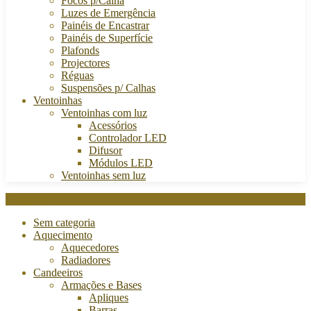
Focos p/Calha
Luzes de Emergência
Painéis de Encastrar
Painéis de Superfície
Plafonds
Projectores
Réguas
Suspensões p/ Calhas
Ventoinhas
Ventoinhas com luz
Acessórios
Controlador LED
Difusor
Módulos LED
Ventoinhas sem luz
Categories
Sem categoria
Aquecimento
Aquecedores
Radiadores
Candeeiros
Armações e Bases
Apliques
Barras