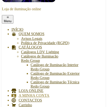
Loja de iluminação online
Menu
INÍCIO
QUEM SOMOS
Avisos Legais
Política de Privacidade (RGPD)
CATÁLOGOS
Catálogos LDV Lighting
Catálogos de Iluminação
Redo Group
Catálogo de Iluminação Interior
Redo Group
Catálogo de Iluminação Exterior
Redo Group
Catálogo de Iluminação Técnica
Redo Group
LOJA ONLINE
A MINHA CONTA
CONTACTOS
Carrinho