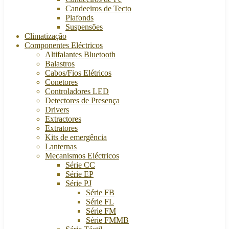
Candeeiros de Tecto
Plafonds
Suspensões
Climatização
Componentes Eléctricos
Altifalantes Bluetooth
Balastros
Cabos/Fios Elétricos
Conetores
Controladores LED
Detectores de Presença
Drivers
Extractores
Extratores
Kits de emergência
Lanternas
Mecanismos Eléctricos
Série CC
Série EP
Série PJ
Série FB
Série FL
Série FM
Série FMMB