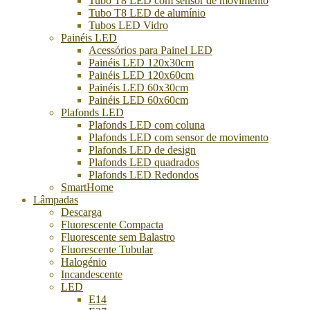
Tubo T8 LED com sensor de movimento
Tubo T8 LED de alumínio
Tubos LED Vidro
Painéis LED
Acessórios para Painel LED
Painéis LED 120x30cm
Painéis LED 120x60cm
Painéis LED 60x30cm
Painéis LED 60x60cm
Plafonds LED
Plafonds LED com coluna
Plafonds LED com sensor de movimento
Plafonds LED de design
Plafonds LED quadrados
Plafonds LED Redondos
SmartHome
Lâmpadas
Descarga
Fluorescente Compacta
Fluorescente sem Balastro
Fluorescente Tubular
Halogénio
Incandescente
LED
E14