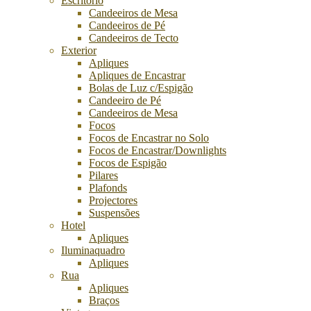
Escritório
Candeeiros de Mesa
Candeeiros de Pé
Candeeiros de Tecto
Exterior
Apliques
Apliques de Encastrar
Bolas de Luz c/Espigão
Candeeiro de Pé
Candeeiros de Mesa
Focos
Focos de Encastrar no Solo
Focos de Encastrar/Downlights
Focos de Espigão
Pilares
Plafonds
Projectores
Suspensões
Hotel
Apliques
Iluminaquadro
Apliques
Rua
Apliques
Braços