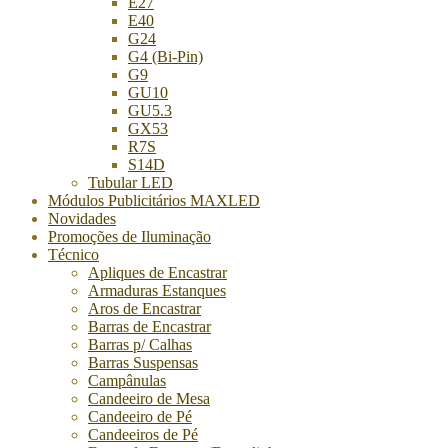
E27
E40
G24
G4 (Bi-Pin)
G9
GU10
GU5.3
GX53
R7S
S14D
Tubular LED
Módulos Publicitários MAXLED
Novidades
Promoções de Iluminação
Técnico
Apliques de Encastrar
Armaduras Estanques
Aros de Encastrar
Barras de Encastrar
Barras p/ Calhas
Barras Suspensas
Campânulas
Candeeiro de Mesa
Candeeiro de Pé
Candeeiros de Pé