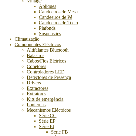
Vintage
Apliques
Candeeiros de Mesa
Candeeiros de Pé
Candeeiros de Tecto
Plafonds
Suspensões
Climatização
Componentes Eléctricos
Altifalantes Bluetooth
Balastros
Cabos/Fios Elétricos
Conetores
Controladores LED
Detectores de Presença
Drivers
Extractores
Extratores
Kits de emergência
Lanternas
Mecanismos Eléctricos
Série CC
Série EP
Série PJ
Série FB