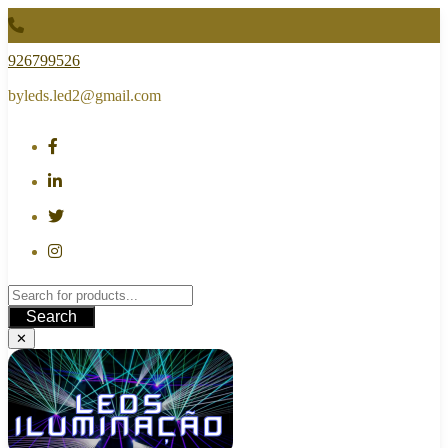
Skip
to
content
926799526
byleds.led2@gmail.com
Search
✕