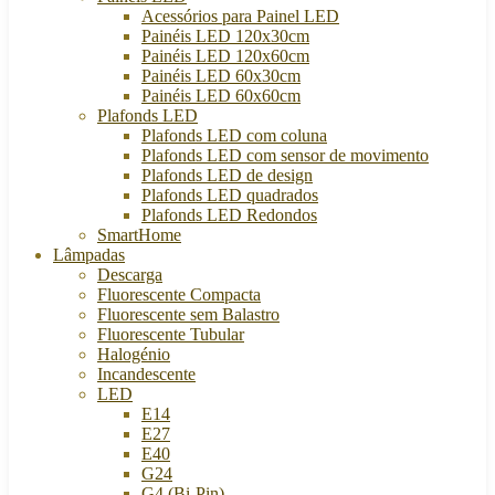
Acessórios para Painel LED
Painéis LED 120x30cm
Painéis LED 120x60cm
Painéis LED 60x30cm
Painéis LED 60x60cm
Plafonds LED
Plafonds LED com coluna
Plafonds LED com sensor de movimento
Plafonds LED de design
Plafonds LED quadrados
Plafonds LED Redondos
SmartHome
Lâmpadas
Descarga
Fluorescente Compacta
Fluorescente sem Balastro
Fluorescente Tubular
Halogénio
Incandescente
LED
E14
E27
E40
G24
G4 (Bi-Pin)