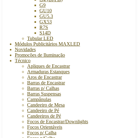
G9
GU10
GU5.3
GX53
R7S
S14D
Tubular LED
Módulos Publicitários MAXLED
Novidades
Promoções de Iluminação
Técnico
Apliques de Encastrar
Armaduras Estanques
Aros de Encastrar
Barras de Encastrar
Barras p/ Calhas
Barras Suspensas
Campânulas
Candeeiro de Mesa
Candeeiro de Pé
Candeeiros de Pé
Focos de Encastrar/Downlights
Focos Orientáveis
Focos p/ Calha