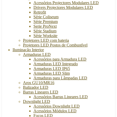
Acessórios Projectores Modulares LED
Drivers Projectores Modulares LED
Retrofit
Série Coliseum
Série Premium
Serie ProNext
Série Stadium
Série Worksite
Projetores LED com bateria
Projetores LED Postos de Combustível
Iluminação Interior
Armaduras LED
Acessórios para Armadura LED
Armaduras LED Integrado
Armaduras LED IP65
Armaduras LED Slim
Armaduras para Lâmpadas LED
Aros GU10/MR16
Balizador LED
Barras Lineares LED
Acessórios Barras Lineares LED
Downlight LED
Acessórios Downlight LED
Acessórios Módulos LED
Focos LED