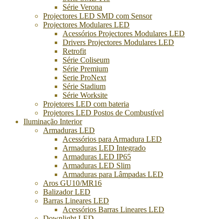
Série Verona
Projectores LED SMD com Sensor
Projectores Modulares LED
Acessórios Projectores Modulares LED
Drivers Projectores Modulares LED
Retrofit
Série Coliseum
Série Premium
Serie ProNext
Série Stadium
Série Worksite
Projetores LED com bateria
Projetores LED Postos de Combustível
Iluminação Interior
Armaduras LED
Acessórios para Armadura LED
Armaduras LED Integrado
Armaduras LED IP65
Armaduras LED Slim
Armaduras para Lâmpadas LED
Aros GU10/MR16
Balizador LED
Barras Lineares LED
Acessórios Barras Lineares LED
Downlight LED