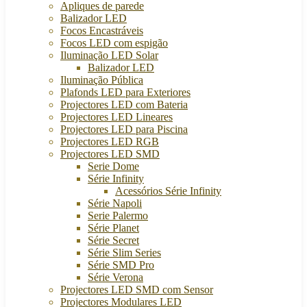
Apliques de parede
Balizador LED
Focos Encastráveis
Focos LED com espigão
Iluminação LED Solar
Balizador LED
Iluminação Pública
Plafonds LED para Exteriores
Projectores LED com Bateria
Projectores LED Lineares
Projectores LED para Piscina
Projectores LED RGB
Projectores LED SMD
Serie Dome
Série Infinity
Acessórios Série Infinity
Série Napoli
Serie Palermo
Série Planet
Série Secret
Série Slim Series
Série SMD Pro
Série Verona
Projectores LED SMD com Sensor
Projectores Modulares LED