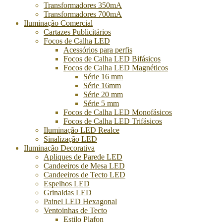
Transformadores 350mA
Transformadores 700mA
Iluminação Comercial
Cartazes Publicitários
Focos de Calha LED
Acessórios para perfis
Focos de Calha LED Bifásicos
Focos de Calha LED Magnéticos
Série 16 mm
Série 16mm
Série 20 mm
Série 5 mm
Focos de Calha LED Monofásicos
Focos de Calha LED Trifásicos
Iluminação LED Realce
Sinalização LED
Iluminação Decorativa
Apliques de Parede LED
Candeeiros de Mesa LED
Candeeiros de Tecto LED
Espelhos LED
Grinaldas LED
Painel LED Hexagonal
Ventoinhas de Tecto
Estilo Plafon