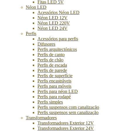
Fitas LED 5V
Néon LED
Acessórios Néon LED
Néon LED 12V
Néon LED 220V
Néon LED 24V
Perfis
Acessórios para perfis
Difusores
Perfis arquitectónicos
Perfis de canto
Perfis de chão
Perfis de escada
Perfis de parede
Perfis de superfície
Perfis encastráveis
Perfis para móveis
Perfis para néon LED
Perfis para rodapé
Perfis simples
Perfis suspensos com canalização
Perfis suspensos sem canalização
Transformadores
Transformadores Exterior 12V
Transformadores Exterior 24V