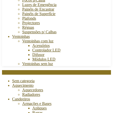
Focos p/Calha
Luzes de Emergência
Painéis de Encastrar
Painéis de Superfície
Plafonds
Projectores
Réguas
Suspensões p/ Calhas
Ventoinhas
Ventoinhas com luz
Acessórios
Controlador LED
Difusor
Módulos LED
Ventoinhas sem luz
Categories
Sem categoria
Aquecimento
Aquecedores
Radiadores
Candeeiros
Armações e Bases
Apliques
Barras