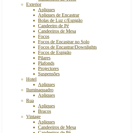
Exterior
Apliques
Apliques de Encastrar
Bolas de Luz c/Espigão
Candeeiro de Pé
Candeeiros de Mesa
Focos
Focos de Encastrar no Solo
Focos de Encastrar/Downlights
Focos de Espigão
Pilares
Plafonds
Projectores
Suspensões
Hotel
Apliques
Iluminaquadro
Apliques
Rua
Apliques
Braços
Vintage
Apliques
Candeeiros de Mesa
Candeeiros de Pé