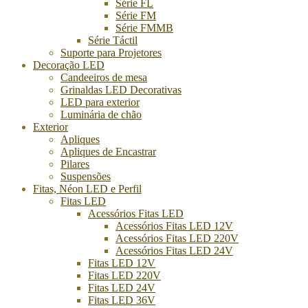
Série FL
Série FM
Série FMMB
Série Táctil
Suporte para Projetores
Decoração LED
Candeeiros de mesa
Grinaldas LED Decorativas
LED para exterior
Luminária de chão
Exterior
Apliques
Apliques de Encastrar
Pilares
Suspensões
Fitas, Néon LED e Perfil
Fitas LED
Acessórios Fitas LED
Acessórios Fitas LED 12V
Acessórios Fitas LED 220V
Acessórios Fitas LED 24V
Fitas LED 12V
Fitas LED 220V
Fitas LED 24V
Fitas LED 36V