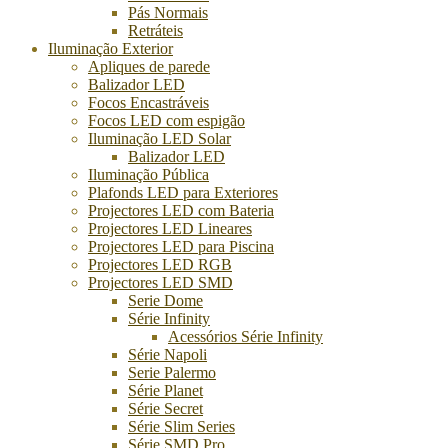
Pás Normais
Retráteis
Iluminação Exterior
Apliques de parede
Balizador LED
Focos Encastráveis
Focos LED com espigão
Iluminação LED Solar
Balizador LED
Iluminação Pública
Plafonds LED para Exteriores
Projectores LED com Bateria
Projectores LED Lineares
Projectores LED para Piscina
Projectores LED RGB
Projectores LED SMD
Serie Dome
Série Infinity
Acessórios Série Infinity
Série Napoli
Serie Palermo
Série Planet
Série Secret
Série Slim Series
Série SMD Pro