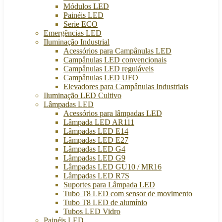
Módulos LED
Painéis LED
Serie ECO
Emergências LED
Iluminação Industrial
Acessórios para Campânulas LED
Campânulas LED convencionais
Campânulas LED reguláveis
Campânulas LED UFO
Elevadores para Campânulas Industriais
Iluminação LED Cultivo
Lâmpadas LED
Acessórios para lâmpadas LED
Lâmpada LED AR111
Lâmpadas LED E14
Lâmpadas LED E27
Lâmpadas LED G4
Lâmpadas LED G9
Lâmpadas LED GU10 / MR16
Lâmpadas LED R7S
Suportes para Lâmpada LED
Tubo T8 LED com sensor de movimento
Tubo T8 LED de alumínio
Tubos LED Vidro
Painéis LED