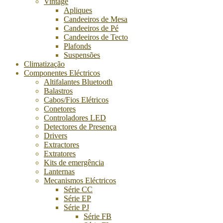
Vintage
Apliques
Candeeiros de Mesa
Candeeiros de Pé
Candeeiros de Tecto
Plafonds
Suspensões
Climatização
Componentes Eléctricos
Altifalantes Bluetooth
Balastros
Cabos/Fios Elétricos
Conetores
Controladores LED
Detectores de Presença
Drivers
Extractores
Extratores
Kits de emergência
Lanternas
Mecanismos Eléctricos
Série CC
Série EP
Série PJ
Série FB