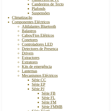
Candeeiros de Tecto
Plafonds
Suspensões
Climatização
Componentes Eléctricos
Altifalantes Bluetooth
Balastros
Cabos/Fios Elétricos
Conetores
Controladores LED
Detectores de Presença
Drivers
Extractores
Extratores
Kits de emergência
Lanternas
Mecanismos Eléctricos
Série CC
Série EP
Série PJ
Série FB
Série FL
Série FM
Série FMMB