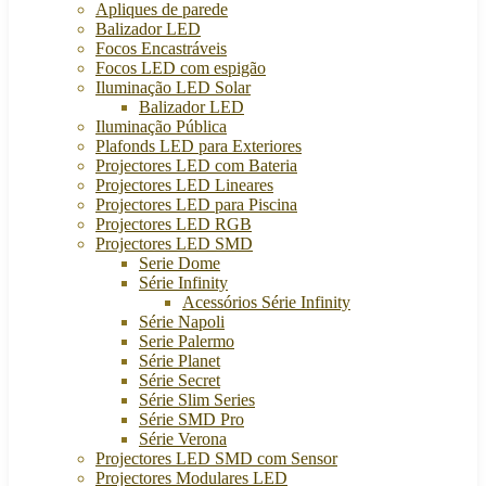
Apliques de parede
Balizador LED
Focos Encastráveis
Focos LED com espigão
Iluminação LED Solar
Balizador LED
Iluminação Pública
Plafonds LED para Exteriores
Projectores LED com Bateria
Projectores LED Lineares
Projectores LED para Piscina
Projectores LED RGB
Projectores LED SMD
Serie Dome
Série Infinity
Acessórios Série Infinity
Série Napoli
Serie Palermo
Série Planet
Série Secret
Série Slim Series
Série SMD Pro
Série Verona
Projectores LED SMD com Sensor
Projectores Modulares LED