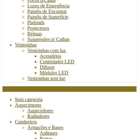
Focos p/Calha
Luzes de Emergência
Painéis de Encastrar
Painéis de Superfície
Plafonds
Projectores
Réguas
Suspensões p/ Calhas
Ventoinhas
Ventoinhas com luz
Acessórios
Controlador LED
Difusor
Módulos LED
Ventoinhas sem luz
Categories
Sem categoria
Aquecimento
Aquecedores
Radiadores
Candeeiros
Armações e Bases
Apliques
Barras