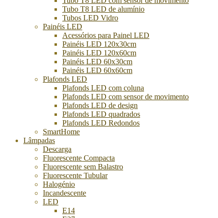
Tubo T8 LED com sensor de movimento
Tubo T8 LED de alumínio
Tubos LED Vidro
Painéis LED
Acessórios para Painel LED
Painéis LED 120x30cm
Painéis LED 120x60cm
Painéis LED 60x30cm
Painéis LED 60x60cm
Plafonds LED
Plafonds LED com coluna
Plafonds LED com sensor de movimento
Plafonds LED de design
Plafonds LED quadrados
Plafonds LED Redondos
SmartHome
Lâmpadas
Descarga
Fluorescente Compacta
Fluorescente sem Balastro
Fluorescente Tubular
Halogénio
Incandescente
LED
E14