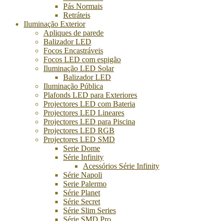
Pás Normais
Retráteis
Iluminação Exterior
Apliques de parede
Balizador LED
Focos Encastráveis
Focos LED com espigão
Iluminação LED Solar
Balizador LED
Iluminação Pública
Plafonds LED para Exteriores
Projectores LED com Bateria
Projectores LED Lineares
Projectores LED para Piscina
Projectores LED RGB
Projectores LED SMD
Serie Dome
Série Infinity
Acessórios Série Infinity
Série Napoli
Serie Palermo
Série Planet
Série Secret
Série Slim Series
Série SMD Pro