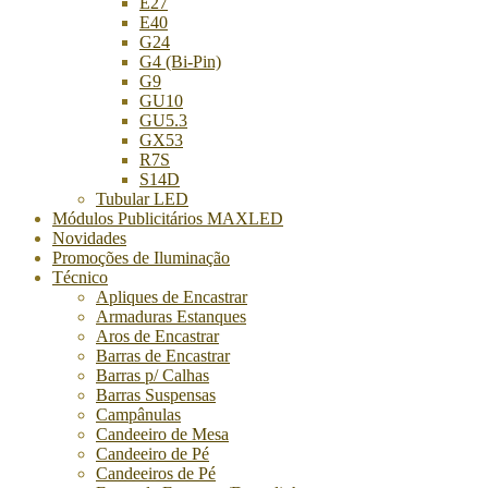
E27
E40
G24
G4 (Bi-Pin)
G9
GU10
GU5.3
GX53
R7S
S14D
Tubular LED
Módulos Publicitários MAXLED
Novidades
Promoções de Iluminação
Técnico
Apliques de Encastrar
Armaduras Estanques
Aros de Encastrar
Barras de Encastrar
Barras p/ Calhas
Barras Suspensas
Campânulas
Candeeiro de Mesa
Candeeiro de Pé
Candeeiros de Pé