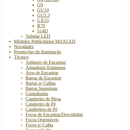
G9
GU10
GU5.3
GX53
R7S
S14D
Tubular LED
Módulos Publicitários MAXLED
Novidades
Promoções de Iluminação
Técnico
Apliques de Encastrar
Armaduras Estanques
Aros de Encastrar
Barras de Encastrar
Barras p/ Calhas
Barras Suspensas
Campânulas
Candeeiro de Mesa
Candeeiro de Pé
Candeeiros de Pé
Focos de Encastrar/Downlights
Focos Orientáveis
Focos p/ Calha