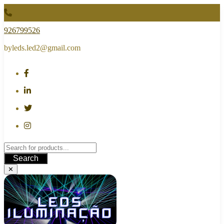
Skip
to
content
926799526
byleds.led2@gmail.com
Search
✕