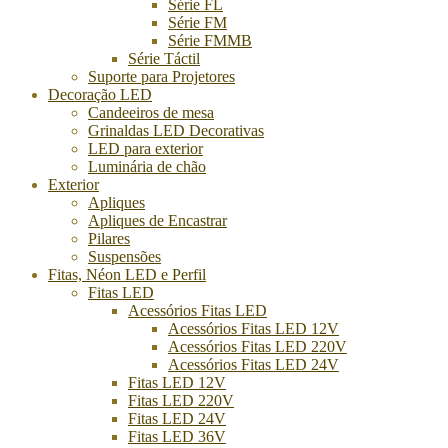
Série FL
Série FM
Série FMMB
Série Táctil
Suporte para Projetores
Decoração LED
Candeeiros de mesa
Grinaldas LED Decorativas
LED para exterior
Luminária de chão
Exterior
Apliques
Apliques de Encastrar
Pilares
Suspensões
Fitas, Néon LED e Perfil
Fitas LED
Acessórios Fitas LED
Acessórios Fitas LED 12V
Acessórios Fitas LED 220V
Acessórios Fitas LED 24V
Fitas LED 12V
Fitas LED 220V
Fitas LED 24V
Fitas LED 36V