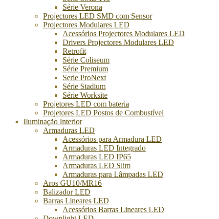
Série Verona
Projectores LED SMD com Sensor
Projectores Modulares LED
Acessórios Projectores Modulares LED
Drivers Projectores Modulares LED
Retrofit
Série Coliseum
Série Premium
Serie ProNext
Série Stadium
Série Worksite
Projetores LED com bateria
Projetores LED Postos de Combustível
Iluminação Interior
Armaduras LED
Acessórios para Armadura LED
Armaduras LED Integrado
Armaduras LED IP65
Armaduras LED Slim
Armaduras para Lâmpadas LED
Aros GU10/MR16
Balizador LED
Barras Lineares LED
Acessórios Barras Lineares LED
Downlight LED