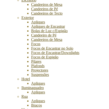
Escritório
Candeeiros de Mesa
Candeeiros de Pé
Candeeiros de Tecto
Exterior
Apliques
Apliques de Encastrar
Bolas de Luz c/Espigão
Candeeiro de Pé
Candeeiros de Mesa
Focos
Focos de Encastrar no Solo
Focos de Encastrar/Downlights
Focos de Espigão
Pilares
Plafonds
Projectores
Suspensões
Hotel
Apliques
Iluminaquadro
Apliques
Rua
Apliques
Braços