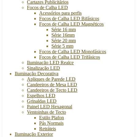
Cartazes Publicitários
Focos de Calha LED
Acessórios para perfis
Focos de Calha LED Bifásicos
Focos de Calha LED Magnéticos
Série 16 mm
Série 16mm
Série 20 mm
Série 5 mm
Focos de Calha LED Monofásicos
Focos de Calha LED Trifásicos
Iluminação LED Realce
Sinalização LED
Iluminação Decorativa
Apliques de Parede LED
Candeeiros de Mesa LED
Candeeiros de Tecto LED
Espelhos LED
Grinaldas LED
Painel LED Hexagonal
Ventoinhas de Tecto
Estilo Plafon
Pás Normais
Retráteis
Iluminação Exterior