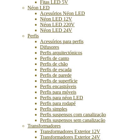
Fitas LED 5V
Néon LED
Acessórios Néon LED
Néon LED 12V
Néon LED 220V
Néon LED 24V
Perfis
Acessórios para perfis
Difusores
Perfis arquitectónicos
Perfis de canto
Perfis de chão
Perfis de escada
Perfis de parede
Perfis de superfície
Perfis encastráveis
Perfis para móveis
Perfis para néon LED
Perfis para rodapé
Perfis simples
Perfis suspensos com canalização
Perfis suspensos sem canalização
Transformadores
Transformadores Exterior 12V
Transformadores Exterior 24V