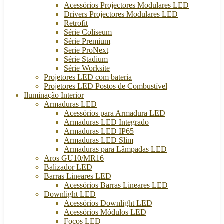
Acessórios Projectores Modulares LED
Drivers Projectores Modulares LED
Retrofit
Série Coliseum
Série Premium
Serie ProNext
Série Stadium
Série Worksite
Projetores LED com bateria
Projetores LED Postos de Combustível
Iluminação Interior
Armaduras LED
Acessórios para Armadura LED
Armaduras LED Integrado
Armaduras LED IP65
Armaduras LED Slim
Armaduras para Lâmpadas LED
Aros GU10/MR16
Balizador LED
Barras Lineares LED
Acessórios Barras Lineares LED
Downlight LED
Acessórios Downlight LED
Acessórios Módulos LED
Focos LED