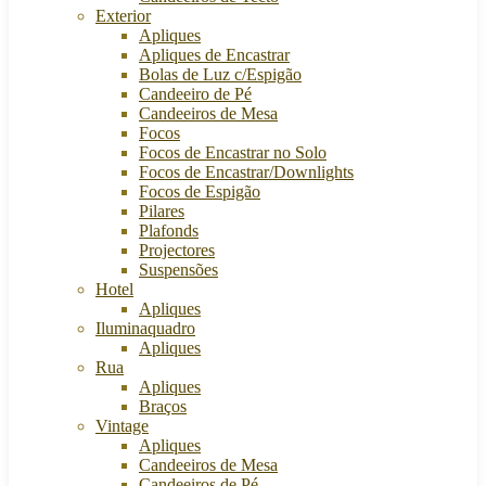
Exterior
Apliques
Apliques de Encastrar
Bolas de Luz c/Espigão
Candeeiro de Pé
Candeeiros de Mesa
Focos
Focos de Encastrar no Solo
Focos de Encastrar/Downlights
Focos de Espigão
Pilares
Plafonds
Projectores
Suspensões
Hotel
Apliques
Iluminaquadro
Apliques
Rua
Apliques
Braços
Vintage
Apliques
Candeeiros de Mesa
Candeeiros de Pé