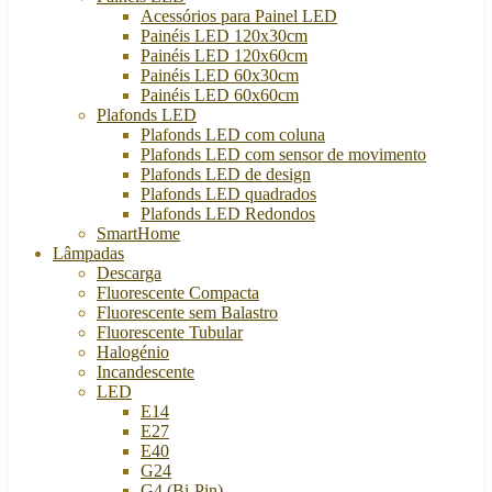
Acessórios para Painel LED
Painéis LED 120x30cm
Painéis LED 120x60cm
Painéis LED 60x30cm
Painéis LED 60x60cm
Plafonds LED
Plafonds LED com coluna
Plafonds LED com sensor de movimento
Plafonds LED de design
Plafonds LED quadrados
Plafonds LED Redondos
SmartHome
Lâmpadas
Descarga
Fluorescente Compacta
Fluorescente sem Balastro
Fluorescente Tubular
Halogénio
Incandescente
LED
E14
E27
E40
G24
G4 (Bi-Pin)