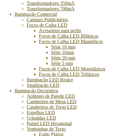
Transformadores 350mA
Transformadores 700mA
Iluminação Comercial
Cartazes Publicitários
Focos de Calha LED
Acessórios para perfis
Focos de Calha LED Bifásicos
Focos de Calha LED Magnéticos
Série 16 mm
Série 16mm
Série 20 mm
Série 5 mm
Focos de Calha LED Monofásicos
Focos de Calha LED Trifásicos
Iluminação LED Realce
Sinalização LED
Iluminação Decorativa
Apliques de Parede LED
Candeeiros de Mesa LED
Candeeiros de Tecto LED
Espelhos LED
Grinaldas LED
Painel LED Hexagonal
Ventoinhas de Tecto
Estilo Plafon