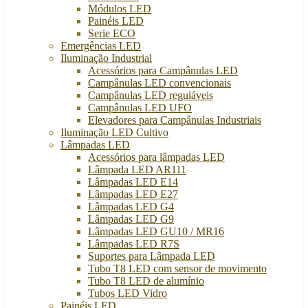
Módulos LED
Painéis LED
Serie ECO
Emergências LED
Iluminação Industrial
Acessórios para Campânulas LED
Campânulas LED convencionais
Campânulas LED reguláveis
Campânulas LED UFO
Elevadores para Campânulas Industriais
Iluminação LED Cultivo
Lâmpadas LED
Acessórios para lâmpadas LED
Lâmpada LED AR111
Lâmpadas LED E14
Lâmpadas LED E27
Lâmpadas LED G4
Lâmpadas LED G9
Lâmpadas LED GU10 / MR16
Lâmpadas LED R7S
Suportes para Lâmpada LED
Tubo T8 LED com sensor de movimento
Tubo T8 LED de alumínio
Tubos LED Vidro
Painéis LED