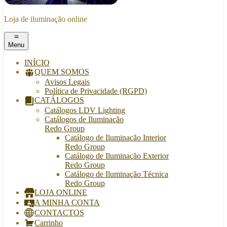
Loja de iluminação online
Menu
INÍCIO
QUEM SOMOS
Avisos Legais
Política de Privacidade (RGPD)
CATÁLOGOS
Catálogos LDV Lighting
Catálogos de Iluminação
Redo Group
Catálogo de Iluminação Interior
Redo Group
Catálogo de Iluminação Exterior
Redo Group
Catálogo de Iluminação Técnica
Redo Group
LOJA ONLINE
A MINHA CONTA
CONTACTOS
Carrinho