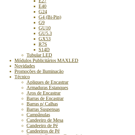
E27
E40
G24
G4 (Bi-Pin)
G9
GU10
GU5.3
GX53
R7S
S14D
Tubular LED
Módulos Publicitários MAXLED
Novidades
Promoções de Iluminação
Técnico
Apliques de Encastrar
Armaduras Estanques
Aros de Encastrar
Barras de Encastrar
Barras p/ Calhas
Barras Suspensas
Campânulas
Candeeiro de Mesa
Candeeiro de Pé
Candeeiros de Pé