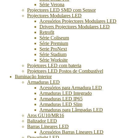
Série Verona
Projectores LED SMD com Sensor
Projectores Modulares LED
Acessórios Projectores Modulares LED
Drivers Projectores Modulares LED
Retrofit
Série Coliseum
Série Premium
Serie ProNext
Série Stadium
Série Worksite
Projetores LED com bateria
Projetores LED Postos de Combustível
Iluminação Interior
Armaduras LED
Acessórios para Armadura LED
Armaduras LED Integrado
Armaduras LED IP65
Armaduras LED Slim
Armaduras para Lâmpadas LED
Aros GU10/MR16
Balizador LED
Barras Lineares LED
Acessórios Barras Lineares LED
Downlight LED