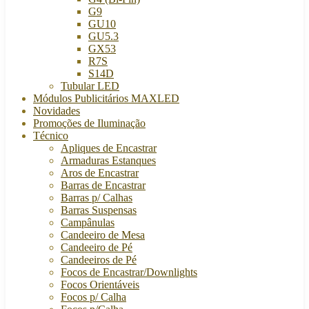
G9
GU10
GU5.3
GX53
R7S
S14D
Tubular LED
Módulos Publicitários MAXLED
Novidades
Promoções de Iluminação
Técnico
Apliques de Encastrar
Armaduras Estanques
Aros de Encastrar
Barras de Encastrar
Barras p/ Calhas
Barras Suspensas
Campânulas
Candeeiro de Mesa
Candeeiro de Pé
Candeeiros de Pé
Focos de Encastrar/Downlights
Focos Orientáveis
Focos p/ Calha