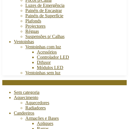
Focos p/Calha
Luzes de Emergência
Painéis de Encastrar
Painéis de Superfície
Plafonds
Projectores
Réguas
Suspensões p/ Calhas
Ventoinhas
Ventoinhas com luz
Acessórios
Controlador LED
Difusor
Módulos LED
Ventoinhas sem luz
Categories
Sem categoria
Aquecimento
Aquecedores
Radiadores
Candeeiros
Armações e Bases
Apliques
Barras