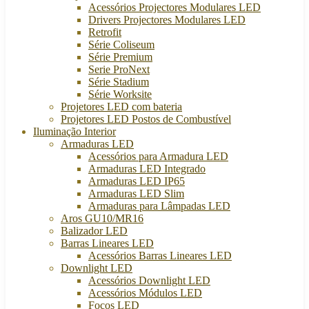
Acessórios Projectores Modulares LED
Drivers Projectores Modulares LED
Retrofit
Série Coliseum
Série Premium
Serie ProNext
Série Stadium
Série Worksite
Projetores LED com bateria
Projetores LED Postos de Combustível
Iluminação Interior
Armaduras LED
Acessórios para Armadura LED
Armaduras LED Integrado
Armaduras LED IP65
Armaduras LED Slim
Armaduras para Lâmpadas LED
Aros GU10/MR16
Balizador LED
Barras Lineares LED
Acessórios Barras Lineares LED
Downlight LED
Acessórios Downlight LED
Acessórios Módulos LED
Focos LED