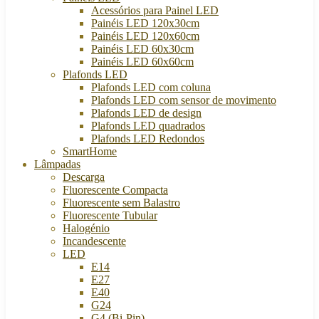
Acessórios para Painel LED
Painéis LED 120x30cm
Painéis LED 120x60cm
Painéis LED 60x30cm
Painéis LED 60x60cm
Plafonds LED
Plafonds LED com coluna
Plafonds LED com sensor de movimento
Plafonds LED de design
Plafonds LED quadrados
Plafonds LED Redondos
SmartHome
Lâmpadas
Descarga
Fluorescente Compacta
Fluorescente sem Balastro
Fluorescente Tubular
Halogénio
Incandescente
LED
E14
E27
E40
G24
G4 (Bi-Pin)