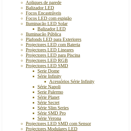
Apliques de parede
Balizador LED
Focos Encastráveis
Focos LED com espigão
Iluminação LED Solar
Balizador LED
Iluminação Pública
Plafonds LED para Exteriores
Projectores LED com Bateria
Projectores LED Lineares
Projectores LED para Piscina
Projectores LED RGB
Projectores LED SMD
Serie Dome
Série Infinity
Acessórios Série Infinity
Série Napoli
Serie Palermo
Série Planet
Série Secret
Série Slim Series
Série SMD Pro
Série Verona
Projectores LED SMD com Sensor
Projectores Modulares LED