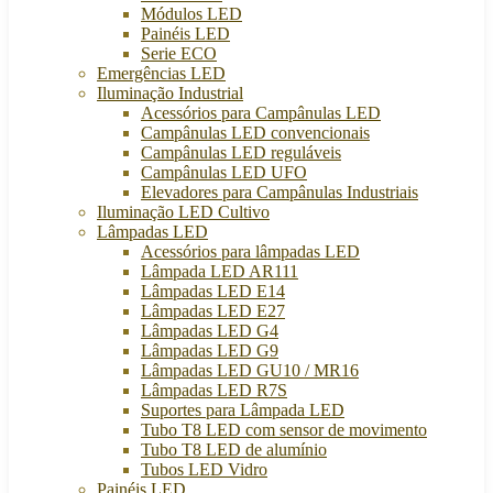
Módulos LED
Painéis LED
Serie ECO
Emergências LED
Iluminação Industrial
Acessórios para Campânulas LED
Campânulas LED convencionais
Campânulas LED reguláveis
Campânulas LED UFO
Elevadores para Campânulas Industriais
Iluminação LED Cultivo
Lâmpadas LED
Acessórios para lâmpadas LED
Lâmpada LED AR111
Lâmpadas LED E14
Lâmpadas LED E27
Lâmpadas LED G4
Lâmpadas LED G9
Lâmpadas LED GU10 / MR16
Lâmpadas LED R7S
Suportes para Lâmpada LED
Tubo T8 LED com sensor de movimento
Tubo T8 LED de alumínio
Tubos LED Vidro
Painéis LED