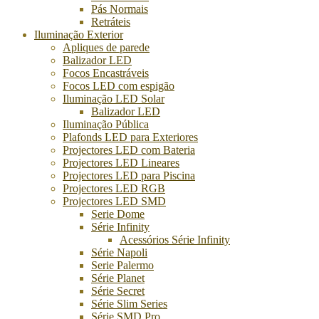
Pás Normais
Retráteis
Iluminação Exterior
Apliques de parede
Balizador LED
Focos Encastráveis
Focos LED com espigão
Iluminação LED Solar
Balizador LED
Iluminação Pública
Plafonds LED para Exteriores
Projectores LED com Bateria
Projectores LED Lineares
Projectores LED para Piscina
Projectores LED RGB
Projectores LED SMD
Serie Dome
Série Infinity
Acessórios Série Infinity
Série Napoli
Serie Palermo
Série Planet
Série Secret
Série Slim Series
Série SMD Pro