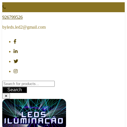
Skip
to
content
926799526
byleds.led2@gmail.com
Search
✕