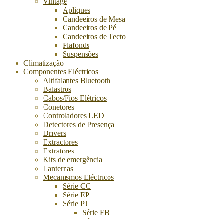
Vintage
Apliques
Candeeiros de Mesa
Candeeiros de Pé
Candeeiros de Tecto
Plafonds
Suspensões
Climatização
Componentes Eléctricos
Altifalantes Bluetooth
Balastros
Cabos/Fios Elétricos
Conetores
Controladores LED
Detectores de Presença
Drivers
Extractores
Extratores
Kits de emergência
Lanternas
Mecanismos Eléctricos
Série CC
Série EP
Série PJ
Série FB