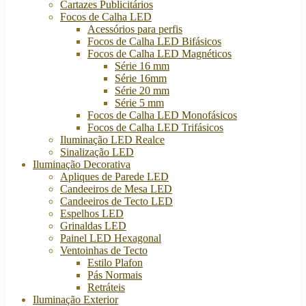
Cartazes Publicitários
Focos de Calha LED
Acessórios para perfis
Focos de Calha LED Bifásicos
Focos de Calha LED Magnéticos
Série 16 mm
Série 16mm
Série 20 mm
Série 5 mm
Focos de Calha LED Monofásicos
Focos de Calha LED Trifásicos
Iluminação LED Realce
Sinalização LED
Iluminação Decorativa
Apliques de Parede LED
Candeeiros de Mesa LED
Candeeiros de Tecto LED
Espelhos LED
Grinaldas LED
Painel LED Hexagonal
Ventoinhas de Tecto
Estilo Plafon
Pás Normais
Retráteis
Iluminação Exterior