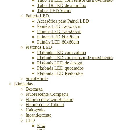
Tubo T8 LED com sensor de movimento
Tubo T8 LED de alumínio
Tubos LED Vidro
Painéis LED
Acessórios para Painel LED
Painéis LED 120x30cm
Painéis LED 120x60cm
Painéis LED 60x30cm
Painéis LED 60x60cm
Plafonds LED
Plafonds LED com coluna
Plafonds LED com sensor de movimento
Plafonds LED de design
Plafonds LED quadrados
Plafonds LED Redondos
SmartHome
Lâmpadas
Descarga
Fluorescente Compacta
Fluorescente sem Balastro
Fluorescente Tubular
Halogénio
Incandescente
LED
E14