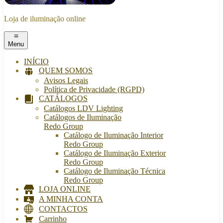
Loja de iluminação online
Menu
INÍCIO
QUEM SOMOS
Avisos Legais
Política de Privacidade (RGPD)
CATÁLOGOS
Catálogos LDV Lighting
Catálogos de Iluminação
Redo Group
Catálogo de Iluminação Interior
Redo Group
Catálogo de Iluminação Exterior
Redo Group
Catálogo de Iluminação Técnica
Redo Group
LOJA ONLINE
A MINHA CONTA
CONTACTOS
Carrinho