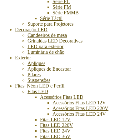
Série FL
Série FM
Série FMMB
Série Táctil
Suporte para Projetores
Decoração LED
Candeeiros de mesa
Grinaldas LED Decorativas
LED para exterior
Luminária de chão
Exterior
Apliques
Apliques de Encastrar
Pilares
Suspensões
Fitas, Néon LED e Perfil
Fitas LED
Acessórios Fitas LED
Acessórios Fitas LED 12V
Acessórios Fitas LED 220V
Acessórios Fitas LED 24V
Fitas LED 12V
Fitas LED 220V
Fitas LED 24V
Fitas LED 36V