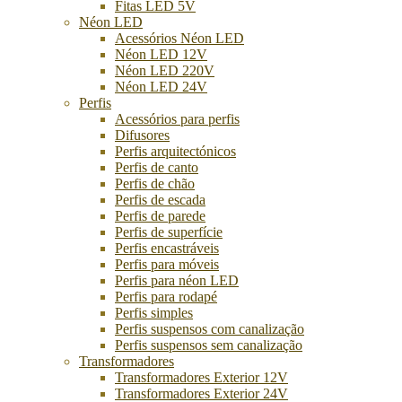
Fitas LED 5V
Néon LED
Acessórios Néon LED
Néon LED 12V
Néon LED 220V
Néon LED 24V
Perfis
Acessórios para perfis
Difusores
Perfis arquitectónicos
Perfis de canto
Perfis de chão
Perfis de escada
Perfis de parede
Perfis de superfície
Perfis encastráveis
Perfis para móveis
Perfis para néon LED
Perfis para rodapé
Perfis simples
Perfis suspensos com canalização
Perfis suspensos sem canalização
Transformadores
Transformadores Exterior 12V
Transformadores Exterior 24V