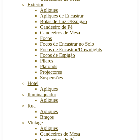
Exterior
Apliques
Apliques de Encastrar
Bolas de Luz c/Espigão
Candeeiro de Pé
Candeeiros de Mesa
Focos
Focos de Encastrar no Solo
Focos de Encastrar/Downlights
Focos de Espigão
Pilares
Plafonds
Projectores
Suspensões
Hotel
Apliques
Iluminaquadro
Apliques
Rua
Apliques
Braços
Vintage
Apliques
Candeeiros de Mesa
Candeeiros de Pé