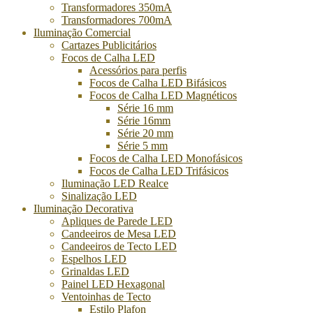
Transformadores 350mA
Transformadores 700mA
Iluminação Comercial
Cartazes Publicitários
Focos de Calha LED
Acessórios para perfis
Focos de Calha LED Bifásicos
Focos de Calha LED Magnéticos
Série 16 mm
Série 16mm
Série 20 mm
Série 5 mm
Focos de Calha LED Monofásicos
Focos de Calha LED Trifásicos
Iluminação LED Realce
Sinalização LED
Iluminação Decorativa
Apliques de Parede LED
Candeeiros de Mesa LED
Candeeiros de Tecto LED
Espelhos LED
Grinaldas LED
Painel LED Hexagonal
Ventoinhas de Tecto
Estilo Plafon