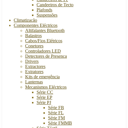
Candeeiros de Tecto
Plafonds
Suspensões
Climatização
Componentes Eléctricos
Altifalantes Bluetooth
Balastros
Cabos/Fios Elétricos
Conetores
Controladores LED
Detectores de Presença
Drivers
Extractores
Extratores
Kits de emergência
Lanternas
Mecanismos Eléctricos
Série CC
Série EP
Série PJ
Série FB
Série FL
Série FM
Série FMMB