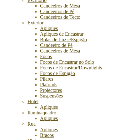
Escritório
Candeeiros de Mesa
Candeeiros de Pé
Candeeiros de Tecto
Exterior
Apliques
Apliques de Encastrar
Bolas de Luz c/Espigão
Candeeiro de Pé
Candeeiros de Mesa
Focos
Focos de Encastrar no Solo
Focos de Encastrar/Downlights
Focos de Espigão
Pilares
Plafonds
Projectores
Suspensões
Hotel
Apliques
Iluminaquadro
Apliques
Rua
Apliques
Braços