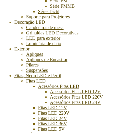
Série FM
Série FMMB
Série Táctil
Suporte para Projetores
Decoração LED
Candeeiros de mesa
Grinaldas LED Decorativas
LED para exterior
Luminária de chão
Exterior
Apliques
Apliques de Encastrar
Pilares
Suspensões
Fitas, Néon LED e Perfil
Fitas LED
Acessórios Fitas LED
Acessórios Fitas LED 12V
Acessórios Fitas LED 220V
Acessórios Fitas LED 24V
Fitas LED 12V
Fitas LED 220V
Fitas LED 24V
Fitas LED 36V
Fitas LED 5V