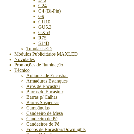
E40
G24
G4 (Bi-Pin)
G9
GU10
GU5.3
GX53
R7S
S14D
Tubular LED
Módulos Publicitários MAXLED
Novidades
Promoções de Iluminação
Técnico
Apliques de Encastrar
Armaduras Estanques
Aros de Encastrar
Barras de Encastrar
Barras p/ Calhas
Barras Suspensas
Campânulas
Candeeiro de Mesa
Candeeiro de Pé
Candeeiros de Pé
Focos de Encastrar/Downlights