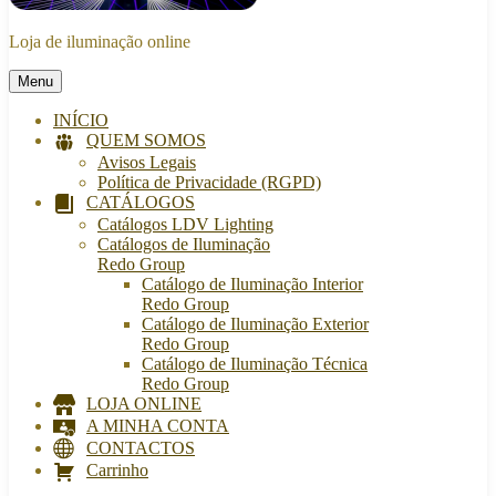
Loja de iluminação online
Menu
INÍCIO
QUEM SOMOS
Avisos Legais
Política de Privacidade (RGPD)
CATÁLOGOS
Catálogos LDV Lighting
Catálogos de Iluminação
Redo Group
Catálogo de Iluminação Interior
Redo Group
Catálogo de Iluminação Exterior
Redo Group
Catálogo de Iluminação Técnica
Redo Group
LOJA ONLINE
A MINHA CONTA
CONTACTOS
Carrinho