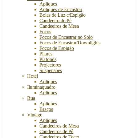
Apliques
Apliques de Encastrar
Bolas de Luz c/Espigão
Candeeiro de Pé
Candeeiros de Mesa
Focos
Focos de Encastrar no Solo
Focos de Encastrar/Downlights
Focos de Espigão
Pilares
Plafonds
Projectores
Suspensões
Hotel
Apliques
Iluminaquadro
Apliques
Rua
Apliques
Braços
Vintage
Apliques
Candeeiros de Mesa
Candeeiros de Pé
Candeeiros de Tecto