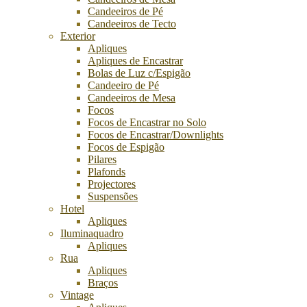
Candeeiros de Pé
Candeeiros de Tecto
Exterior
Apliques
Apliques de Encastrar
Bolas de Luz c/Espigão
Candeeiro de Pé
Candeeiros de Mesa
Focos
Focos de Encastrar no Solo
Focos de Encastrar/Downlights
Focos de Espigão
Pilares
Plafonds
Projectores
Suspensões
Hotel
Apliques
Iluminaquadro
Apliques
Rua
Apliques
Braços
Vintage