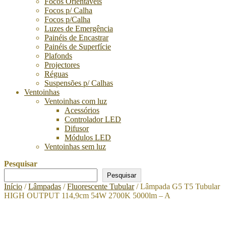
Focos Orientáveis
Focos p/ Calha
Focos p/Calha
Luzes de Emergência
Painéis de Encastrar
Painéis de Superfície
Plafonds
Projectores
Réguas
Suspensões p/ Calhas
Ventoinhas
Ventoinhas com luz
Acessórios
Controlador LED
Difusor
Módulos LED
Ventoinhas sem luz
Pesquisar
Pesquisar
Início
/
Lâmpadas
/
Fluorescente Tubular
/ Lâmpada G5 T5 Tubular
HIGH OUTPUT 114,9cm 54W 2700K 5000lm – A