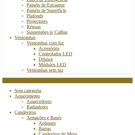
Painéis de Encastrar
Painéis de Superfície
Plafonds
Projectores
Réguas
Suspensões p/ Calhas
Ventoinhas
Ventoinhas com luz
Acessórios
Controlador LED
Difusor
Módulos LED
Ventoinhas sem luz
Categories
Sem categoria
Aquecimento
Aquecedores
Radiadores
Candeeiros
Armações e Bases
Apliques
Barras
Candeeiros de Mesa