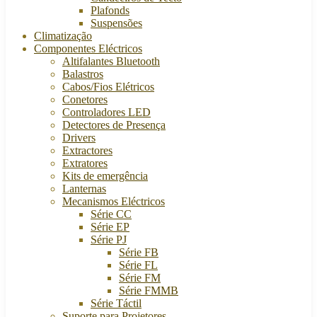
Plafonds
Suspensões
Climatização
Componentes Eléctricos
Altifalantes Bluetooth
Balastros
Cabos/Fios Elétricos
Conetores
Controladores LED
Detectores de Presença
Drivers
Extractores
Extratores
Kits de emergência
Lanternas
Mecanismos Eléctricos
Série CC
Série EP
Série PJ
Série FB
Série FL
Série FM
Série FMMB
Série Táctil
Suporte para Projetores