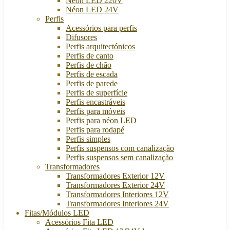
Néon LED 220V
Néon LED 24V
Perfis
Acessórios para perfis
Difusores
Perfis arquitectónicos
Perfis de canto
Perfis de chão
Perfis de escada
Perfis de parede
Perfis de superfície
Perfis encastráveis
Perfis para móveis
Perfis para néon LED
Perfis para rodapé
Perfis simples
Perfis suspensos com canalização
Perfis suspensos sem canalização
Transformadores
Transformadores Exterior 12V
Transformadores Exterior 24V
Transformadores Interiores 12V
Transformadores Interiores 24V
Fitas/Módulos LED
Acessórios Fita LED