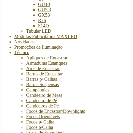
GU10
GU5.3
GX53
R7S
S14D
Tubular LED
Módulos Publicitários MAXLED
Novidades
Promoções de Iluminação
Técnico
Apliques de Encastrar
Armaduras Estanques
Aros de Encastrar
Barras de Encastrar
Barras p/ Calhas
Barras Suspensas
Campânulas
Candeeiro de Mesa
Candeeiro de Pé
Candeeiros de Pé
Focos de Encastrar/Downlights
Focos Orientáveis
Focos p/ Calha
Focos p/Calha
Luzes de Emergência