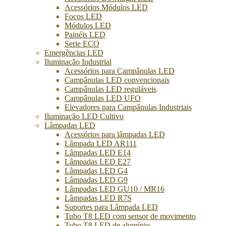
Acessórios Módulos LED
Focos LED
Módulos LED
Painéis LED
Serie ECO
Emergências LED
Iluminação Industrial
Acessórios para Campânulas LED
Campânulas LED convencionais
Campânulas LED reguláveis
Campânulas LED UFO
Elevadores para Campânulas Industriais
Iluminação LED Cultivo
Lâmpadas LED
Acessórios para lâmpadas LED
Lâmpada LED AR111
Lâmpadas LED E14
Lâmpadas LED E27
Lâmpadas LED G4
Lâmpadas LED G9
Lâmpadas LED GU10 / MR16
Lâmpadas LED R7S
Suportes para Lâmpada LED
Tubo T8 LED com sensor de movimento
Tubo T8 LED de alumínio