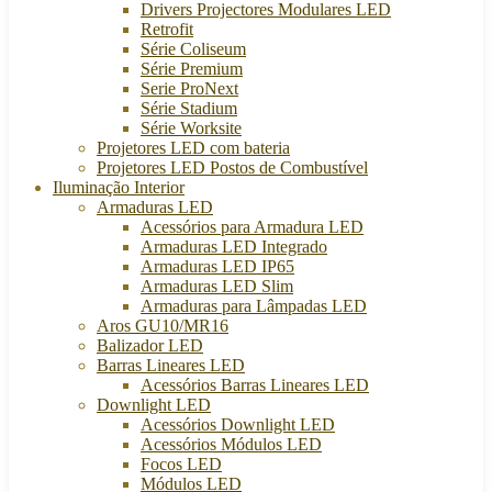
Drivers Projectores Modulares LED
Retrofit
Série Coliseum
Série Premium
Serie ProNext
Série Stadium
Série Worksite
Projetores LED com bateria
Projetores LED Postos de Combustível
Iluminação Interior
Armaduras LED
Acessórios para Armadura LED
Armaduras LED Integrado
Armaduras LED IP65
Armaduras LED Slim
Armaduras para Lâmpadas LED
Aros GU10/MR16
Balizador LED
Barras Lineares LED
Acessórios Barras Lineares LED
Downlight LED
Acessórios Downlight LED
Acessórios Módulos LED
Focos LED
Módulos LED