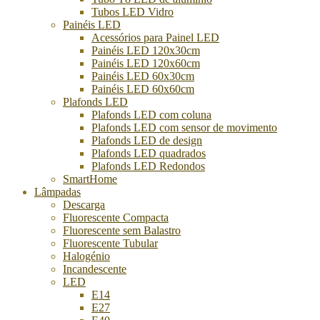
Tubos LED Vidro
Painéis LED
Acessórios para Painel LED
Painéis LED 120x30cm
Painéis LED 120x60cm
Painéis LED 60x30cm
Painéis LED 60x60cm
Plafonds LED
Plafonds LED com coluna
Plafonds LED com sensor de movimento
Plafonds LED de design
Plafonds LED quadrados
Plafonds LED Redondos
SmartHome
Lâmpadas
Descarga
Fluorescente Compacta
Fluorescente sem Balastro
Fluorescente Tubular
Halogénio
Incandescente
LED
E14
E27