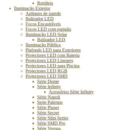
Retráteis
Iluminação Exterior
Apliques de parede
Balizador LED
Focos Encastráveis
Focos LED com espigão
Iluminação LED Solar
Balizador LED
Iluminação Pública
Plafonds LED para Exteriores
Projectores LED com Bateria
Projectores LED Lineares
Projectores LED para Piscina
Projectores LED RGB
Projectores LED SMD
Serie Dome
Série Infinity
Acessórios Série Infinity
Série Napoli
Serie Palermo
Série Planet
Série Secret
Série Slim Series
Série SMD Pro
Série Verona