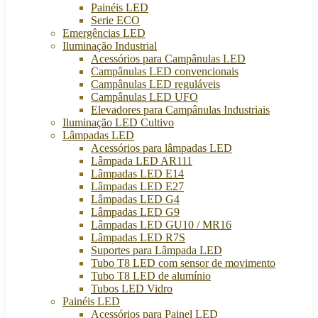
Painéis LED
Serie ECO
Emergências LED
Iluminação Industrial
Acessórios para Campânulas LED
Campânulas LED convencionais
Campânulas LED reguláveis
Campânulas LED UFO
Elevadores para Campânulas Industriais
Iluminação LED Cultivo
Lâmpadas LED
Acessórios para lâmpadas LED
Lâmpada LED AR111
Lâmpadas LED E14
Lâmpadas LED E27
Lâmpadas LED G4
Lâmpadas LED G9
Lâmpadas LED GU10 / MR16
Lâmpadas LED R7S
Suportes para Lâmpada LED
Tubo T8 LED com sensor de movimento
Tubo T8 LED de alumínio
Tubos LED Vidro
Painéis LED
Acessórios para Painel LED