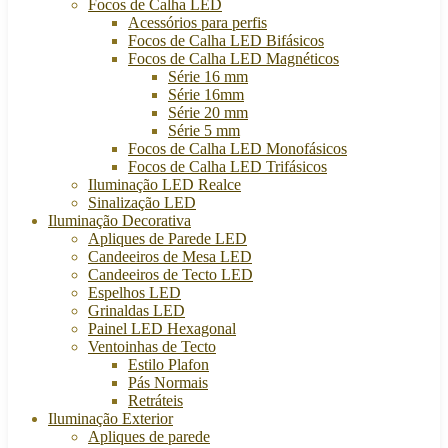
Focos de Calha LED
Acessórios para perfis
Focos de Calha LED Bifásicos
Focos de Calha LED Magnéticos
Série 16 mm
Série 16mm
Série 20 mm
Série 5 mm
Focos de Calha LED Monofásicos
Focos de Calha LED Trifásicos
Iluminação LED Realce
Sinalização LED
Iluminação Decorativa
Apliques de Parede LED
Candeeiros de Mesa LED
Candeeiros de Tecto LED
Espelhos LED
Grinaldas LED
Painel LED Hexagonal
Ventoinhas de Tecto
Estilo Plafon
Pás Normais
Retráteis
Iluminação Exterior
Apliques de parede