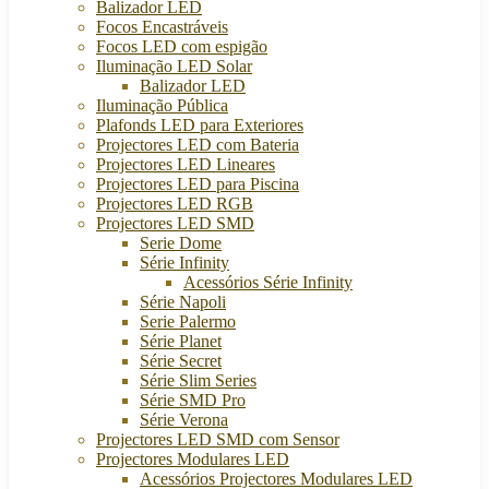
Balizador LED
Focos Encastráveis
Focos LED com espigão
Iluminação LED Solar
Balizador LED
Iluminação Pública
Plafonds LED para Exteriores
Projectores LED com Bateria
Projectores LED Lineares
Projectores LED para Piscina
Projectores LED RGB
Projectores LED SMD
Serie Dome
Série Infinity
Acessórios Série Infinity
Série Napoli
Serie Palermo
Série Planet
Série Secret
Série Slim Series
Série SMD Pro
Série Verona
Projectores LED SMD com Sensor
Projectores Modulares LED
Acessórios Projectores Modulares LED