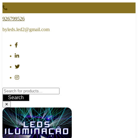
Skip
to
content
926799526
byleds.led2@gmail.com
Search
✕