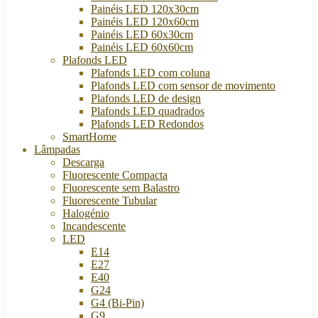
Painéis LED 120x30cm
Painéis LED 120x60cm
Painéis LED 60x30cm
Painéis LED 60x60cm
Plafonds LED
Plafonds LED com coluna
Plafonds LED com sensor de movimento
Plafonds LED de design
Plafonds LED quadrados
Plafonds LED Redondos
SmartHome
Lâmpadas
Descarga
Fluorescente Compacta
Fluorescente sem Balastro
Fluorescente Tubular
Halogénio
Incandescente
LED
E14
E27
E40
G24
G4 (Bi-Pin)
G9