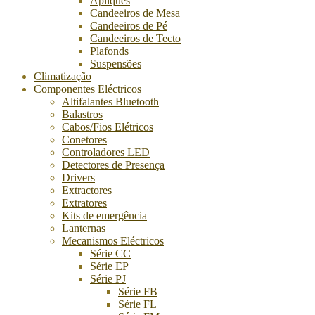
Apliques
Candeeiros de Mesa
Candeeiros de Pé
Candeeiros de Tecto
Plafonds
Suspensões
Climatização
Componentes Eléctricos
Altifalantes Bluetooth
Balastros
Cabos/Fios Elétricos
Conetores
Controladores LED
Detectores de Presença
Drivers
Extractores
Extratores
Kits de emergência
Lanternas
Mecanismos Eléctricos
Série CC
Série EP
Série PJ
Série FB
Série FL