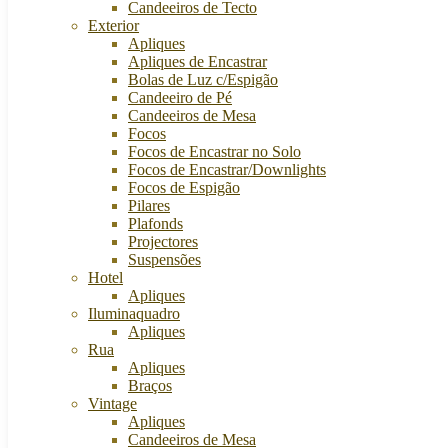
Candeeiros de Tecto
Exterior
Apliques
Apliques de Encastrar
Bolas de Luz c/Espigão
Candeeiro de Pé
Candeeiros de Mesa
Focos
Focos de Encastrar no Solo
Focos de Encastrar/Downlights
Focos de Espigão
Pilares
Plafonds
Projectores
Suspensões
Hotel
Apliques
Iluminaquadro
Apliques
Rua
Apliques
Braços
Vintage
Apliques
Candeeiros de Mesa