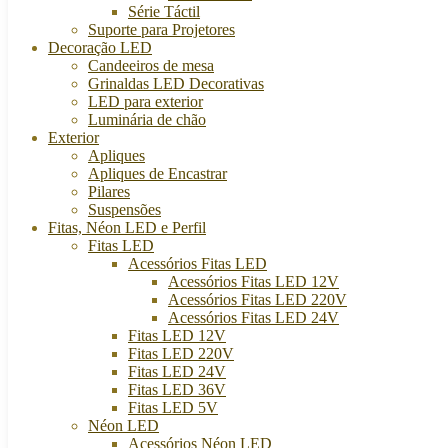
Série Táctil
Suporte para Projetores
Decoração LED
Candeeiros de mesa
Grinaldas LED Decorativas
LED para exterior
Luminária de chão
Exterior
Apliques
Apliques de Encastrar
Pilares
Suspensões
Fitas, Néon LED e Perfil
Fitas LED
Acessórios Fitas LED
Acessórios Fitas LED 12V
Acessórios Fitas LED 220V
Acessórios Fitas LED 24V
Fitas LED 12V
Fitas LED 220V
Fitas LED 24V
Fitas LED 36V
Fitas LED 5V
Néon LED
Acessórios Néon LED