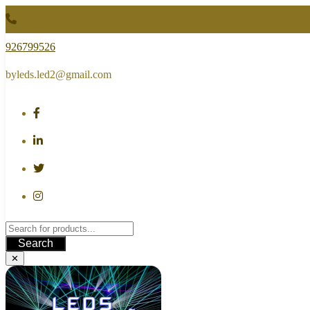
Skip
to
content
926799526
byleds.led2@gmail.com
Search
✕