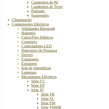
Candeeiros de Pé
Candeeiros de Tecto
Plafonds
Suspensões
Climatização
Componentes Eléctricos
Altifalantes Bluetooth
Balastros
Cabos/Fios Elétricos
Conetores
Controladores LED
Detectores de Presença
Drivers
Extractores
Extratores
Kits de emergência
Lanternas
Mecanismos Eléctricos
Série CC
Série EP
Série PJ
Série FB
Série FL
Série FM
Série FMMB