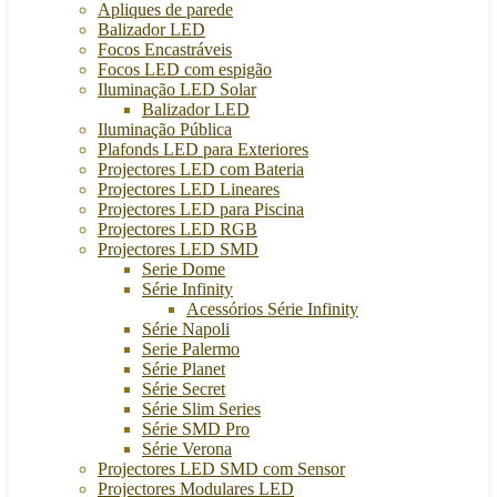
Apliques de parede
Balizador LED
Focos Encastráveis
Focos LED com espigão
Iluminação LED Solar
Balizador LED
Iluminação Pública
Plafonds LED para Exteriores
Projectores LED com Bateria
Projectores LED Lineares
Projectores LED para Piscina
Projectores LED RGB
Projectores LED SMD
Serie Dome
Série Infinity
Acessórios Série Infinity
Série Napoli
Serie Palermo
Série Planet
Série Secret
Série Slim Series
Série SMD Pro
Série Verona
Projectores LED SMD com Sensor
Projectores Modulares LED