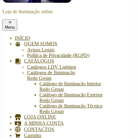
Loja de iluminação online
Menu
INÍCIO
QUEM SOMOS
Avisos Legais
Política de Privacidade (RGPD)
CATÁLOGOS
Catálogos LDV Lighting
Catálogos de Iluminação
Redo Group
Catálogo de Iluminação Interior
Redo Group
Catálogo de Iluminação Exterior
Redo Group
Catálogo de Iluminação Técnica
Redo Group
LOJA ONLINE
A MINHA CONTA
CONTACTOS
Carrinho