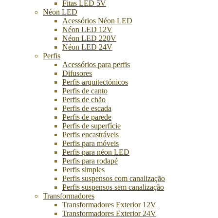
Fitas LED 5V
Néon LED
Acessórios Néon LED
Néon LED 12V
Néon LED 220V
Néon LED 24V
Perfis
Acessórios para perfis
Difusores
Perfis arquitectónicos
Perfis de canto
Perfis de chão
Perfis de escada
Perfis de parede
Perfis de superfície
Perfis encastráveis
Perfis para móveis
Perfis para néon LED
Perfis para rodapé
Perfis simples
Perfis suspensos com canalização
Perfis suspensos sem canalização
Transformadores
Transformadores Exterior 12V
Transformadores Exterior 24V