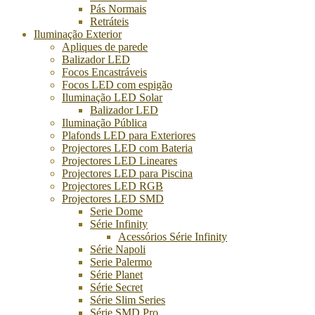
Pás Normais
Retráteis
Iluminação Exterior
Apliques de parede
Balizador LED
Focos Encastráveis
Focos LED com espigão
Iluminação LED Solar
Balizador LED
Iluminação Pública
Plafonds LED para Exteriores
Projectores LED com Bateria
Projectores LED Lineares
Projectores LED para Piscina
Projectores LED RGB
Projectores LED SMD
Serie Dome
Série Infinity
Acessórios Série Infinity
Série Napoli
Serie Palermo
Série Planet
Série Secret
Série Slim Series
Série SMD Pro