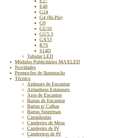
E27
E40
G24
G4 (Bi-Pin)
G9
GU10
GU5.3
GX53
R7S
S14D
Tubular LED
Módulos Publicitários MAXLED
Novidades
Promoções de Iluminação
Técnico
Apliques de Encastrar
Armaduras Estanques
Aros de Encastrar
Barras de Encastrar
Barras p/ Calhas
Barras Suspensas
Campânulas
Candeeiro de Mesa
Candeeiro de Pé
Candeeiros de Pé