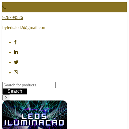
Skip
to
content
926799526
byleds.led2@gmail.com
Search
✕