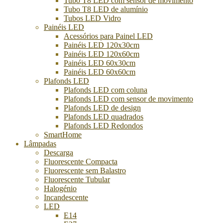
Tubo T8 LED com sensor de movimento
Tubo T8 LED de alumínio
Tubos LED Vidro
Painéis LED
Acessórios para Painel LED
Painéis LED 120x30cm
Painéis LED 120x60cm
Painéis LED 60x30cm
Painéis LED 60x60cm
Plafonds LED
Plafonds LED com coluna
Plafonds LED com sensor de movimento
Plafonds LED de design
Plafonds LED quadrados
Plafonds LED Redondos
SmartHome
Lâmpadas
Descarga
Fluorescente Compacta
Fluorescente sem Balastro
Fluorescente Tubular
Halogénio
Incandescente
LED
E14