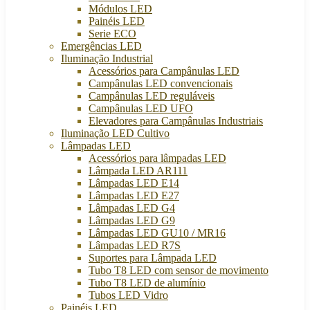
Módulos LED
Painéis LED
Serie ECO
Emergências LED
Iluminação Industrial
Acessórios para Campânulas LED
Campânulas LED convencionais
Campânulas LED reguláveis
Campânulas LED UFO
Elevadores para Campânulas Industriais
Iluminação LED Cultivo
Lâmpadas LED
Acessórios para lâmpadas LED
Lâmpada LED AR111
Lâmpadas LED E14
Lâmpadas LED E27
Lâmpadas LED G4
Lâmpadas LED G9
Lâmpadas LED GU10 / MR16
Lâmpadas LED R7S
Suportes para Lâmpada LED
Tubo T8 LED com sensor de movimento
Tubo T8 LED de alumínio
Tubos LED Vidro
Painéis LED