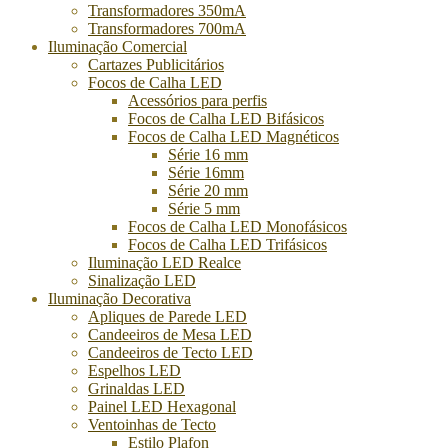
Transformadores 350mA
Transformadores 700mA
Iluminação Comercial
Cartazes Publicitários
Focos de Calha LED
Acessórios para perfis
Focos de Calha LED Bifásicos
Focos de Calha LED Magnéticos
Série 16 mm
Série 16mm
Série 20 mm
Série 5 mm
Focos de Calha LED Monofásicos
Focos de Calha LED Trifásicos
Iluminação LED Realce
Sinalização LED
Iluminação Decorativa
Apliques de Parede LED
Candeeiros de Mesa LED
Candeeiros de Tecto LED
Espelhos LED
Grinaldas LED
Painel LED Hexagonal
Ventoinhas de Tecto
Estilo Plafon