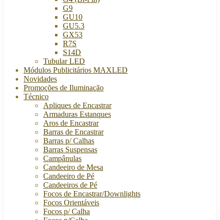
G9
GU10
GU5.3
GX53
R7S
S14D
Tubular LED
Módulos Publicitários MAXLED
Novidades
Promoções de Iluminação
Técnico
Apliques de Encastrar
Armaduras Estanques
Aros de Encastrar
Barras de Encastrar
Barras p/ Calhas
Barras Suspensas
Campânulas
Candeeiro de Mesa
Candeeiro de Pé
Candeeiros de Pé
Focos de Encastrar/Downlights
Focos Orientáveis
Focos p/ Calha