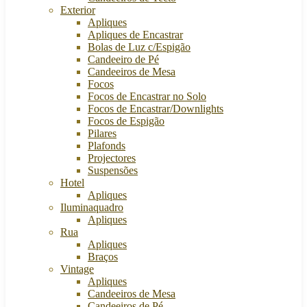
Exterior
Apliques
Apliques de Encastrar
Bolas de Luz c/Espigão
Candeeiro de Pé
Candeeiros de Mesa
Focos
Focos de Encastrar no Solo
Focos de Encastrar/Downlights
Focos de Espigão
Pilares
Plafonds
Projectores
Suspensões
Hotel
Apliques
Iluminaquadro
Apliques
Rua
Apliques
Braços
Vintage
Apliques
Candeeiros de Mesa
Candeeiros de Pé