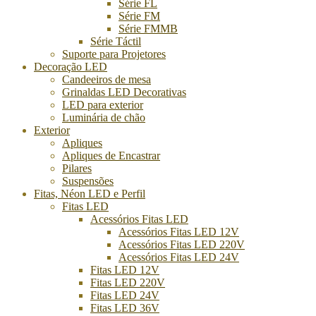
Série FL
Série FM
Série FMMB
Série Táctil
Suporte para Projetores
Decoração LED
Candeeiros de mesa
Grinaldas LED Decorativas
LED para exterior
Luminária de chão
Exterior
Apliques
Apliques de Encastrar
Pilares
Suspensões
Fitas, Néon LED e Perfil
Fitas LED
Acessórios Fitas LED
Acessórios Fitas LED 12V
Acessórios Fitas LED 220V
Acessórios Fitas LED 24V
Fitas LED 12V
Fitas LED 220V
Fitas LED 24V
Fitas LED 36V