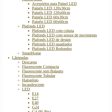
Acessórios para Painel LED
Painéis LED 120x30cm
Painéis LED 120x60cm
Painéis LED 60x30cm
Painéis LED 60x60cm
Plafonds LED
Plafonds LED com coluna
Plafonds LED com sensor de movimento
Plafonds LED de design
Plafonds LED quadrados
Plafonds LED Redondos
SmartHome
Lâmpadas
Descarga
Fluorescente Compacta
Fluorescente sem Balastro
Fluorescente Tubular
Halogénio
Incandescente
LED
E14
E27
E40
G24
G4 (Bi-Pin)