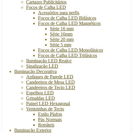
Cartazes Publicitários
Focos de Calha LED
Acessórios para perfis
Focos de Calha LED Bifásicos
Focos de Calha LED Magnéticos
Série 16 mm
Série 16mm
Série 20 mm
Série 5 mm
Focos de Calha LED Monofásicos
Focos de Calha LED Trifásicos
Iluminação LED Realce
Sinalização LED
Iluminação Decorativa
Apliques de Parede LED
Candeeiros de Mesa LED
Candeeiros de Tecto LED
Espelhos LED
Grinaldas LED
Painel LED Hexagonal
Ventoinhas de Tecto
Estilo Plafon
Pás Normais
Retráteis
Iluminação Exterior