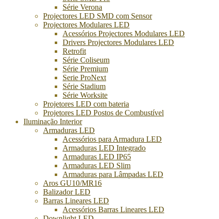
Série Verona
Projectores LED SMD com Sensor
Projectores Modulares LED
Acessórios Projectores Modulares LED
Drivers Projectores Modulares LED
Retrofit
Série Coliseum
Série Premium
Serie ProNext
Série Stadium
Série Worksite
Projetores LED com bateria
Projetores LED Postos de Combustível
Iluminação Interior
Armaduras LED
Acessórios para Armadura LED
Armaduras LED Integrado
Armaduras LED IP65
Armaduras LED Slim
Armaduras para Lâmpadas LED
Aros GU10/MR16
Balizador LED
Barras Lineares LED
Acessórios Barras Lineares LED
Downlight LED