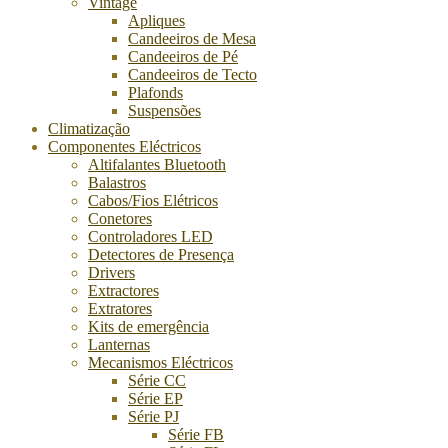
Vintage
Apliques
Candeeiros de Mesa
Candeeiros de Pé
Candeeiros de Tecto
Plafonds
Suspensões
Climatização
Componentes Eléctricos
Altifalantes Bluetooth
Balastros
Cabos/Fios Elétricos
Conetores
Controladores LED
Detectores de Presença
Drivers
Extractores
Extratores
Kits de emergência
Lanternas
Mecanismos Eléctricos
Série CC
Série EP
Série PJ
Série FB