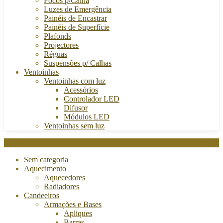
Focos p/Calha
Luzes de Emergência
Painéis de Encastrar
Painéis de Superfície
Plafonds
Projectores
Réguas
Suspensões p/ Calhas
Ventoinhas
Ventoinhas com luz
Acessórios
Controlador LED
Difusor
Módulos LED
Ventoinhas sem luz
Categories
Sem categoria
Aquecimento
Aquecedores
Radiadores
Candeeiros
Armações e Bases
Apliques
Barras