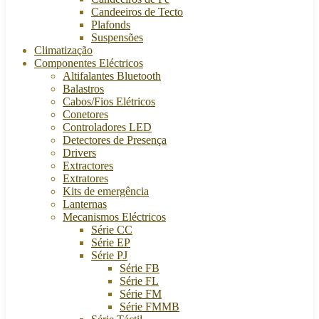
Candeeiros de Tecto
Plafonds
Suspensões
Climatização
Componentes Eléctricos
Altifalantes Bluetooth
Balastros
Cabos/Fios Elétricos
Conetores
Controladores LED
Detectores de Presença
Drivers
Extractores
Extratores
Kits de emergência
Lanternas
Mecanismos Eléctricos
Série CC
Série EP
Série PJ
Série FB
Série FL
Série FM
Série FMMB