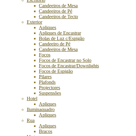
Escritório
Candeeiros de Mesa
Candeeiros de Pé
Candeeiros de Tecto
Exterior
Apliques
Apliques de Encastrar
Bolas de Luz c/Espigão
Candeeiro de Pé
Candeeiros de Mesa
Focos
Focos de Encastrar no Solo
Focos de Encastrar/Downlights
Focos de Espigão
Pilares
Plafonds
Projectores
Suspensões
Hotel
Apliques
Iluminaquadro
Apliques
Rua
Apliques
Braços