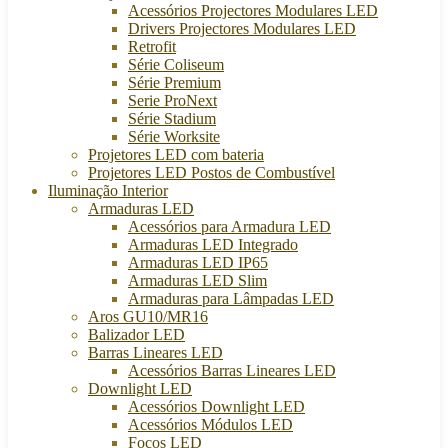
Acessórios Projectores Modulares LED
Drivers Projectores Modulares LED
Retrofit
Série Coliseum
Série Premium
Serie ProNext
Série Stadium
Série Worksite
Projetores LED com bateria
Projetores LED Postos de Combustível
Iluminação Interior
Armaduras LED
Acessórios para Armadura LED
Armaduras LED Integrado
Armaduras LED IP65
Armaduras LED Slim
Armaduras para Lâmpadas LED
Aros GU10/MR16
Balizador LED
Barras Lineares LED
Acessórios Barras Lineares LED
Downlight LED
Acessórios Downlight LED
Acessórios Módulos LED
Focos LED