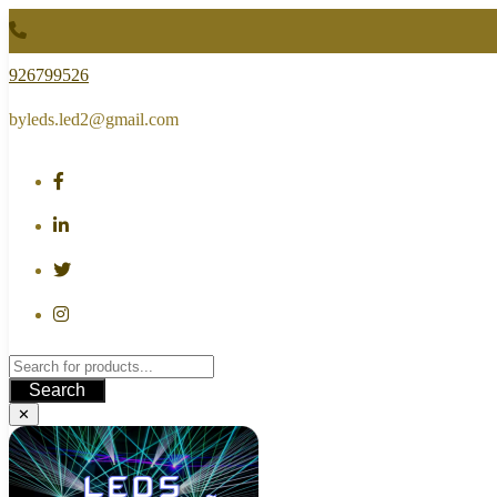
Skip
to
content
926799526
byleds.led2@gmail.com
Search
✕