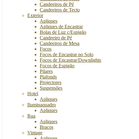
Candeeiros de Pé
Candeeiros de Tecto
Exterior
Apliques
Apliques de Encastrar
Bolas de Luz c/Espigão
Candeeiro de Pé
Candeeiros de Mesa
Focos
Focos de Encastrar no Solo
Focos de Encastrar/Downlights
Focos de Espigão
Pilares
Plafonds
Projectores
Suspensões
Hotel
Apliques
Iluminaquadro
Apliques
Rua
Apliques
Braços
Vintage
Apliques