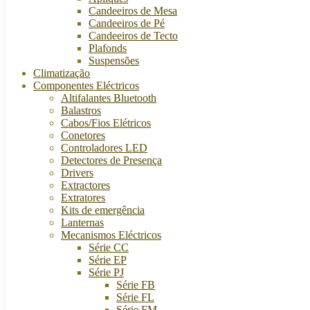
Candeeiros de Mesa
Candeeiros de Pé
Candeeiros de Tecto
Plafonds
Suspensões
Climatização
Componentes Eléctricos
Altifalantes Bluetooth
Balastros
Cabos/Fios Elétricos
Conetores
Controladores LED
Detectores de Presença
Drivers
Extractores
Extratores
Kits de emergência
Lanternas
Mecanismos Eléctricos
Série CC
Série EP
Série PJ
Série FB
Série FL
Série FM