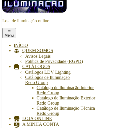
Loja de iluminação online
Menu
INÍCIO
QUEM SOMOS
Avisos Legais
Política de Privacidade (RGPD)
CATÁLOGOS
Catálogos LDV Lighting
Catálogos de Iluminação
Redo Group
Catálogo de Iluminação Interior
Redo Group
Catálogo de Iluminação Exterior
Redo Group
Catálogo de Iluminação Técnica
Redo Group
LOJA ONLINE
A MINHA CONTA