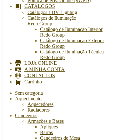
Política de Privacidade (RGPD)
CATÁLOGOS
Catálogos LDV Lighting
Catálogos de Iluminação
Redo Group
Catálogo de Iluminação Interior
Redo Group
Catálogo de Iluminação Exterior
Redo Group
Catálogo de Iluminação Técnica
Redo Group
LOJA ONLINE
A MINHA CONTA
CONTACTOS
Carrinho
Sem categoria
Aquecimento
Aquecedores
Radiadores
Candeeiros
Armações e Bases
Apliques
Barras
Candeeiros de Mesa