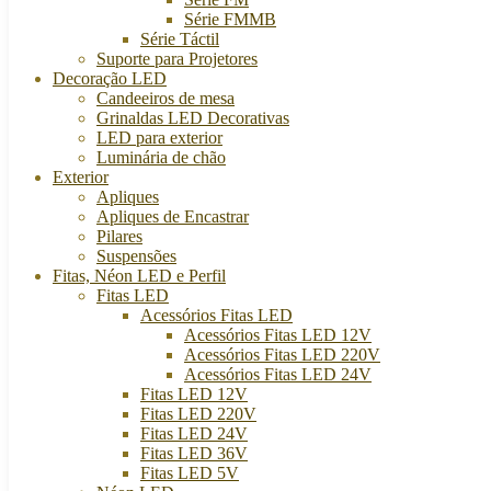
Série FMMB
Série Táctil
Suporte para Projetores
Decoração LED
Candeeiros de mesa
Grinaldas LED Decorativas
LED para exterior
Luminária de chão
Exterior
Apliques
Apliques de Encastrar
Pilares
Suspensões
Fitas, Néon LED e Perfil
Fitas LED
Acessórios Fitas LED
Acessórios Fitas LED 12V
Acessórios Fitas LED 220V
Acessórios Fitas LED 24V
Fitas LED 12V
Fitas LED 220V
Fitas LED 24V
Fitas LED 36V
Fitas LED 5V