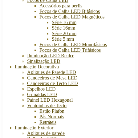
Focos de Calha LED
Acessórios para perfis
Focos de Calha LED Bifásicos
Focos de Calha LED Magnéticos
Série 16 mm
Série 16mm
Série 20 mm
Série 5 mm
Focos de Calha LED Monofásicos
Focos de Calha LED Trifásicos
Iluminação LED Realce
Sinalização LED
Iluminação Decorativa
Apliques de Parede LED
Candeeiros de Mesa LED
Candeeiros de Tecto LED
Espelhos LED
Grinaldas LED
Painel LED Hexagonal
Ventoinhas de Tecto
Estilo Plafon
Pás Normais
Retráteis
Iluminação Exterior
Apliques de parede