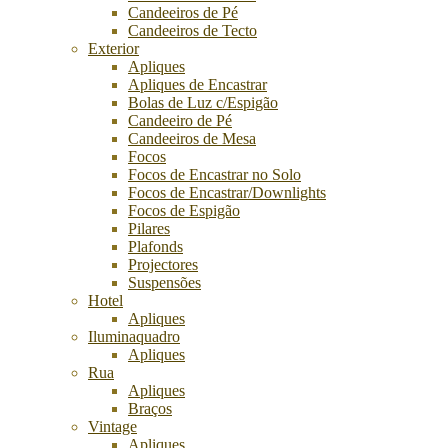
Candeeiros de Pé
Candeeiros de Tecto
Exterior
Apliques
Apliques de Encastrar
Bolas de Luz c/Espigão
Candeeiro de Pé
Candeeiros de Mesa
Focos
Focos de Encastrar no Solo
Focos de Encastrar/Downlights
Focos de Espigão
Pilares
Plafonds
Projectores
Suspensões
Hotel
Apliques
Iluminaquadro
Apliques
Rua
Apliques
Braços
Vintage
Apliques