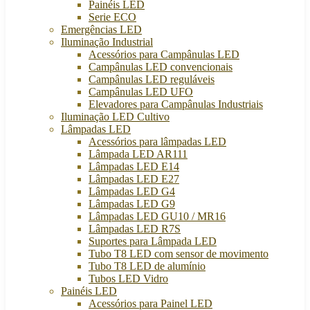
Painéis LED
Serie ECO
Emergências LED
Iluminação Industrial
Acessórios para Campânulas LED
Campânulas LED convencionais
Campânulas LED reguláveis
Campânulas LED UFO
Elevadores para Campânulas Industriais
Iluminação LED Cultivo
Lâmpadas LED
Acessórios para lâmpadas LED
Lâmpada LED AR111
Lâmpadas LED E14
Lâmpadas LED E27
Lâmpadas LED G4
Lâmpadas LED G9
Lâmpadas LED GU10 / MR16
Lâmpadas LED R7S
Suportes para Lâmpada LED
Tubo T8 LED com sensor de movimento
Tubo T8 LED de alumínio
Tubos LED Vidro
Painéis LED
Acessórios para Painel LED