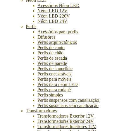
Néon LED
Acessórios Néon LED
Néon LED 12V
Néon LED 220V
Néon LED 24V
Perfis
Acessórios para perfis
Difusores
Perfis arquitectónicos
Perfis de canto
Perfis de chão
Perfis de escada
Perfis de parede
Perfis de superfície
Perfis encastráveis
Perfis para móveis
Perfis para néon LED
Perfis para rodapé
Perfis simples
Perfis suspensos com canalização
Perfis suspensos sem canalização
Transformadores
Transformadores Exterior 12V
Transformadores Exterior 24V
Transformadores Interiores 12V