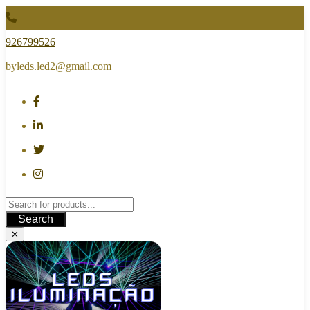
Skip
to
content
926799526
byleds.led2@gmail.com
Search
✕