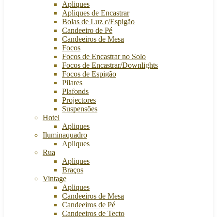
Apliques
Apliques de Encastrar
Bolas de Luz c/Espigão
Candeeiro de Pé
Candeeiros de Mesa
Focos
Focos de Encastrar no Solo
Focos de Encastrar/Downlights
Focos de Espigão
Pilares
Plafonds
Projectores
Suspensões
Hotel
Apliques
Iluminaquadro
Apliques
Rua
Apliques
Braços
Vintage
Apliques
Candeeiros de Mesa
Candeeiros de Pé
Candeeiros de Tecto