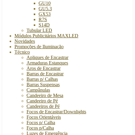
GU10
GU5.3
GX53
R7S
S14D
Tubular LED
Módulos Publicitários MAXLED
Novidades
Promoções de Iluminação
Técnico
Apliques de Encastrar
Armaduras Estanques
Aros de Encastrar
Barras de Encastrar
Barras p/ Calhas
Barras Suspensas
Campânulas
Candeeiro de Mesa
Candeeiro de Pé
Candeeiros de Pé
Focos de Encastrar/Downlights
Focos Orientáveis
Focos p/ Calha
Focos p/Calha
Luzes de Emergência