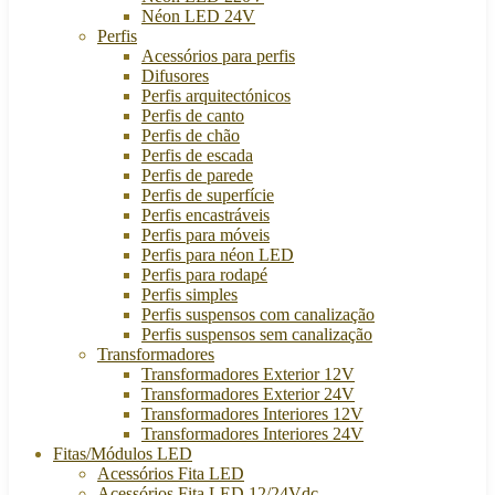
Néon LED 24V
Perfis
Acessórios para perfis
Difusores
Perfis arquitectónicos
Perfis de canto
Perfis de chão
Perfis de escada
Perfis de parede
Perfis de superfície
Perfis encastráveis
Perfis para móveis
Perfis para néon LED
Perfis para rodapé
Perfis simples
Perfis suspensos com canalização
Perfis suspensos sem canalização
Transformadores
Transformadores Exterior 12V
Transformadores Exterior 24V
Transformadores Interiores 12V
Transformadores Interiores 24V
Fitas/Módulos LED
Acessórios Fita LED
Acessórios Fita LED 12/24Vdc