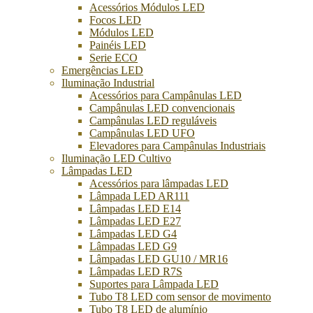
Acessórios Módulos LED
Focos LED
Módulos LED
Painéis LED
Serie ECO
Emergências LED
Iluminação Industrial
Acessórios para Campânulas LED
Campânulas LED convencionais
Campânulas LED reguláveis
Campânulas LED UFO
Elevadores para Campânulas Industriais
Iluminação LED Cultivo
Lâmpadas LED
Acessórios para lâmpadas LED
Lâmpada LED AR111
Lâmpadas LED E14
Lâmpadas LED E27
Lâmpadas LED G4
Lâmpadas LED G9
Lâmpadas LED GU10 / MR16
Lâmpadas LED R7S
Suportes para Lâmpada LED
Tubo T8 LED com sensor de movimento
Tubo T8 LED de alumínio