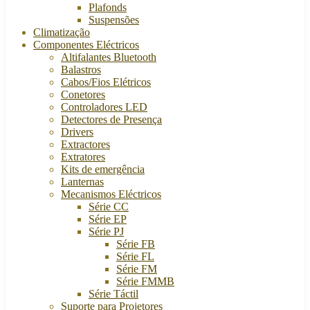
Plafonds
Suspensões
Climatização
Componentes Eléctricos
Altifalantes Bluetooth
Balastros
Cabos/Fios Elétricos
Conetores
Controladores LED
Detectores de Presença
Drivers
Extractores
Extratores
Kits de emergência
Lanternas
Mecanismos Eléctricos
Série CC
Série EP
Série PJ
Série FB
Série FL
Série FM
Série FMMB
Série Táctil
Suporte para Projetores