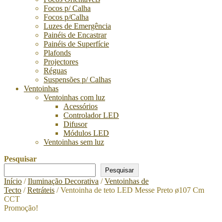
Focos p/ Calha
Focos p/Calha
Luzes de Emergência
Painéis de Encastrar
Painéis de Superfície
Plafonds
Projectores
Réguas
Suspensões p/ Calhas
Ventoinhas
Ventoinhas com luz
Acessórios
Controlador LED
Difusor
Módulos LED
Ventoinhas sem luz
Pesquisar
Pesquisar
Início
/
Iluminação Decorativa
/
Ventoinhas de
Tecto
/
Retráteis
/ Ventoinha de teto LED Messe Preto ø107 Cm
CCT
Promoção!