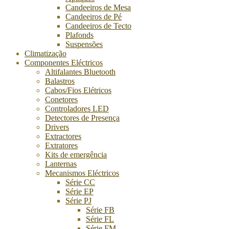
Candeeiros de Mesa
Candeeiros de Pé
Candeeiros de Tecto
Plafonds
Suspensões
Climatização
Componentes Eléctricos
Altifalantes Bluetooth
Balastros
Cabos/Fios Elétricos
Conetores
Controladores LED
Detectores de Presença
Drivers
Extractores
Extratores
Kits de emergência
Lanternas
Mecanismos Eléctricos
Série CC
Série EP
Série PJ
Série FB
Série FL
Série FM