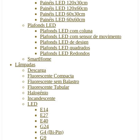
Painéis LED 120x30cm
Painéis LED 120x60cm
Painéis LED 60x30cm
Painéis LED 60x60cm
Plafonds LED
Plafonds LED com coluna
Plafonds LED com sensor de movimento
Plafonds LED de design
Plafonds LED quadrados
Plafonds LED Redondos
SmartHome
Lâmpadas
Descarga
Fluorescente Compacta
Fluorescente sem Balastro
Fluorescente Tubular
Halogénio
Incandescente
LED
E14
E27
E40
G24
G4 (Bi-Pin)
G9