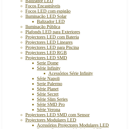
Balizador LED
Focos Encastráveis
Focos LED com espigão
Iluminação LED Solar
Balizador LED
Iluminação Pública
Plafonds LED para Exteriores
Projectores LED com Bateria
Projectores LED Lineares
Projectores LED para Piscina
Projectores LED RGB
Projectores LED SMD
Serie Dome
Série Infinity
Acessórios Série Infinity
Série Napoli
Serie Palermo
Série Planet
Série Secret
Série Slim Series
Série SMD Pro
Série Verona
Projectores LED SMD com Sensor
Projectores Modulares LED
Acessórios Projectores Modulares LED