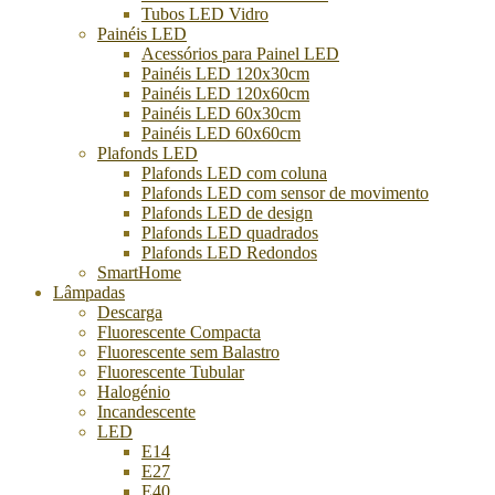
Tubos LED Vidro
Painéis LED
Acessórios para Painel LED
Painéis LED 120x30cm
Painéis LED 120x60cm
Painéis LED 60x30cm
Painéis LED 60x60cm
Plafonds LED
Plafonds LED com coluna
Plafonds LED com sensor de movimento
Plafonds LED de design
Plafonds LED quadrados
Plafonds LED Redondos
SmartHome
Lâmpadas
Descarga
Fluorescente Compacta
Fluorescente sem Balastro
Fluorescente Tubular
Halogénio
Incandescente
LED
E14
E27
E40