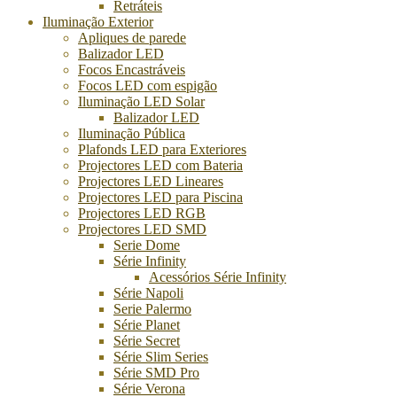
Retráteis
Iluminação Exterior
Apliques de parede
Balizador LED
Focos Encastráveis
Focos LED com espigão
Iluminação LED Solar
Balizador LED
Iluminação Pública
Plafonds LED para Exteriores
Projectores LED com Bateria
Projectores LED Lineares
Projectores LED para Piscina
Projectores LED RGB
Projectores LED SMD
Serie Dome
Série Infinity
Acessórios Série Infinity
Série Napoli
Serie Palermo
Série Planet
Série Secret
Série Slim Series
Série SMD Pro
Série Verona