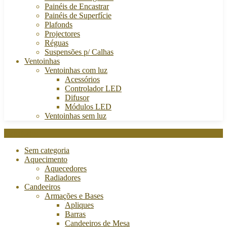
Painéis de Encastrar
Painéis de Superfície
Plafonds
Projectores
Réguas
Suspensões p/ Calhas
Ventoinhas
Ventoinhas com luz
Acessórios
Controlador LED
Difusor
Módulos LED
Ventoinhas sem luz
Categories
Sem categoria
Aquecimento
Aquecedores
Radiadores
Candeeiros
Armações e Bases
Apliques
Barras
Candeeiros de Mesa