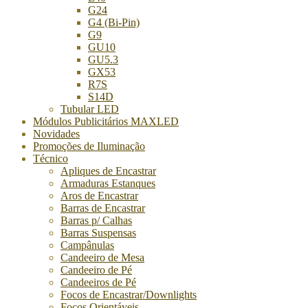
G24
G4 (Bi-Pin)
G9
GU10
GU5.3
GX53
R7S
S14D
Tubular LED
Módulos Publicitários MAXLED
Novidades
Promoções de Iluminação
Técnico
Apliques de Encastrar
Armaduras Estanques
Aros de Encastrar
Barras de Encastrar
Barras p/ Calhas
Barras Suspensas
Campânulas
Candeeiro de Mesa
Candeeiro de Pé
Candeeiros de Pé
Focos de Encastrar/Downlights
Focos Orientáveis