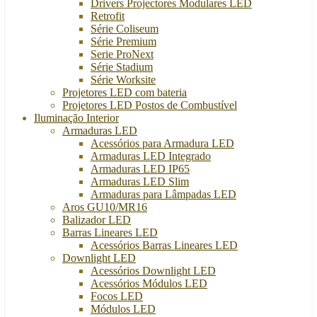
Drivers Projectores Modulares LED
Retrofit
Série Coliseum
Série Premium
Serie ProNext
Série Stadium
Série Worksite
Projetores LED com bateria
Projetores LED Postos de Combustível
Iluminação Interior
Armaduras LED
Acessórios para Armadura LED
Armaduras LED Integrado
Armaduras LED IP65
Armaduras LED Slim
Armaduras para Lâmpadas LED
Aros GU10/MR16
Balizador LED
Barras Lineares LED
Acessórios Barras Lineares LED
Downlight LED
Acessórios Downlight LED
Acessórios Módulos LED
Focos LED
Módulos LED