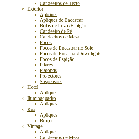
Candeeiros de Tecto
Exterior
Apliques
Apliques de Encastrar
Bolas de Luz c/Espigão
Candeeiro de Pé
Candeeiros de Mesa
Focos
Focos de Encastrar no Solo
Focos de Encastrar/Downlights
Focos de Espigão
Pilares
Plafonds
Projectores
Suspensões
Hotel
Apliques
Iluminaquadro
Apliques
Rua
Apliques
Braços
Vintage
Apliques
Candeeiros de Mesa