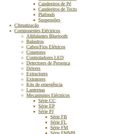
Candeeiros de Pé
Candeeiros de Tecto
Plafonds
Suspensões
Climatização
Componentes Eléctricos
Altifalantes Bluetooth
Balastros
Cabos/Fios Elétricos
Conetores
Controladores LED
Detectores de Presença
Drivers
Extractores
Extratores
Kits de emergência
Lanternas
Mecanismos Eléctricos
Série CC
Série EP
Série PJ
Série FB
Série FL
Série FM
Série FMMB