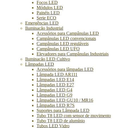
Focos LED
Módulos LED
Painéis LED
Serie ECO
Emergências LED
Iluminação Industrial
Acessórios para Campânulas LED
Campânulas LED convencionais
Campânulas LED reguláveis
Campânulas LED UFO
Elevadores para Campânulas Industriais
Iluminação LED Cultivo
Lâmpadas LED
Acessórios para lâmpadas LED
Lâmpada LED AR111
Lâmpadas LED E14
Lâmpadas LED E27
Lâmpadas LED G4
Lâmpadas LED G9
Lâmpadas LED GU10 / MR16
Lâmpadas LED R7S
Suportes para Lâmpada LED
Tubo T8 LED com sensor de movimento
Tubo T8 LED de alumínio
Tubos LED Vidro