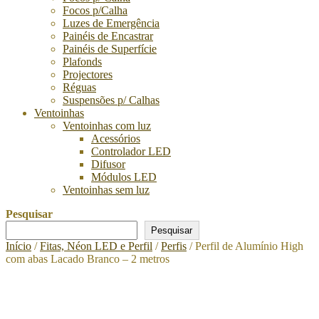
Focos p/Calha
Luzes de Emergência
Painéis de Encastrar
Painéis de Superfície
Plafonds
Projectores
Réguas
Suspensões p/ Calhas
Ventoinhas
Ventoinhas com luz
Acessórios
Controlador LED
Difusor
Módulos LED
Ventoinhas sem luz
Pesquisar
Pesquisar
Início
/
Fitas, Néon LED e Perfil
/
Perfis
/ Perfil de Alumínio High
com abas Lacado Branco – 2 metros