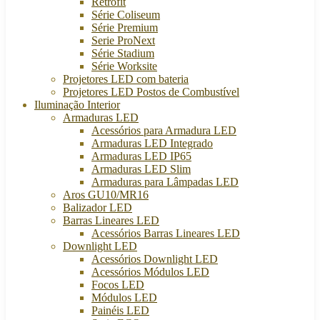
Retrofit
Série Coliseum
Série Premium
Serie ProNext
Série Stadium
Série Worksite
Projetores LED com bateria
Projetores LED Postos de Combustível
Iluminação Interior
Armaduras LED
Acessórios para Armadura LED
Armaduras LED Integrado
Armaduras LED IP65
Armaduras LED Slim
Armaduras para Lâmpadas LED
Aros GU10/MR16
Balizador LED
Barras Lineares LED
Acessórios Barras Lineares LED
Downlight LED
Acessórios Downlight LED
Acessórios Módulos LED
Focos LED
Módulos LED
Painéis LED