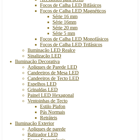
Focos de Calha LED Bifásicos
Focos de Calha LED Magnéticos
Série 16 mm
Série 16mm
Série 20 mm
Série 5 mm
Focos de Calha LED Monofásicos
Focos de Calha LED Trifásicos
Iluminação LED Realce
Sinalização LED
Iluminação Decorativa
Apliques de Parede LED
Candeeiros de Mesa LED
Candeeiros de Tecto LED
Espelhos LED
Grinaldas LED
Painel LED Hexagonal
Ventoinhas de Tecto
Estilo Plafon
Pás Normais
Retráteis
Iluminação Exterior
Apliques de parede
Balizador LED