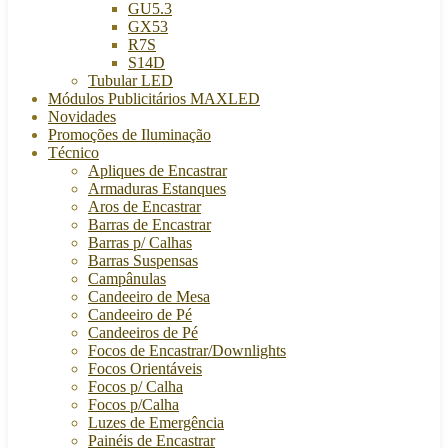
GU5.3
GX53
R7S
S14D
Tubular LED
Módulos Publicitários MAXLED
Novidades
Promoções de Iluminação
Técnico
Apliques de Encastrar
Armaduras Estanques
Aros de Encastrar
Barras de Encastrar
Barras p/ Calhas
Barras Suspensas
Campânulas
Candeeiro de Mesa
Candeeiro de Pé
Candeeiros de Pé
Focos de Encastrar/Downlights
Focos Orientáveis
Focos p/ Calha
Focos p/Calha
Luzes de Emergência
Painéis de Encastrar