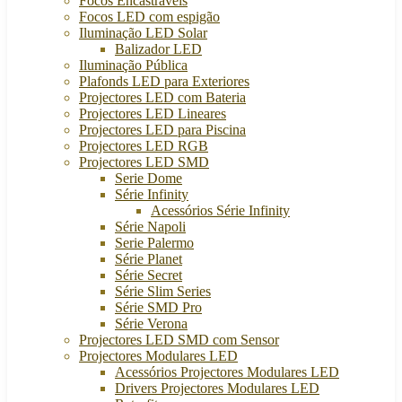
Focos Encastráveis
Focos LED com espigão
Iluminação LED Solar
Balizador LED
Iluminação Pública
Plafonds LED para Exteriores
Projectores LED com Bateria
Projectores LED Lineares
Projectores LED para Piscina
Projectores LED RGB
Projectores LED SMD
Serie Dome
Série Infinity
Acessórios Série Infinity
Série Napoli
Serie Palermo
Série Planet
Série Secret
Série Slim Series
Série SMD Pro
Série Verona
Projectores LED SMD com Sensor
Projectores Modulares LED
Acessórios Projectores Modulares LED
Drivers Projectores Modulares LED