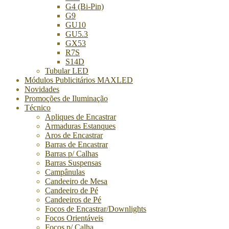
G4 (Bi-Pin)
G9
GU10
GU5.3
GX53
R7S
S14D
Tubular LED
Módulos Publicitários MAXLED
Novidades
Promoções de Iluminação
Técnico
Apliques de Encastrar
Armaduras Estanques
Aros de Encastrar
Barras de Encastrar
Barras p/ Calhas
Barras Suspensas
Campânulas
Candeeiro de Mesa
Candeeiro de Pé
Candeeiros de Pé
Focos de Encastrar/Downlights
Focos Orientáveis
Focos p/ Calha