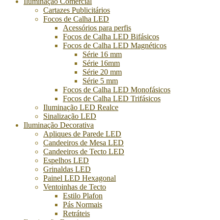
Iluminação Comercial
Cartazes Publicitários
Focos de Calha LED
Acessórios para perfis
Focos de Calha LED Bifásicos
Focos de Calha LED Magnéticos
Série 16 mm
Série 16mm
Série 20 mm
Série 5 mm
Focos de Calha LED Monofásicos
Focos de Calha LED Trifásicos
Iluminação LED Realce
Sinalização LED
Iluminação Decorativa
Apliques de Parede LED
Candeeiros de Mesa LED
Candeeiros de Tecto LED
Espelhos LED
Grinaldas LED
Painel LED Hexagonal
Ventoinhas de Tecto
Estilo Plafon
Pás Normais
Retráteis