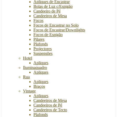
Apliques de Encastrar
Bolas de Luz c/Espigão
Candeeiro de Pé
Candeeiros de Mesa
Focos
Focos de Encastrar no Solo
Focos de Encastrar/Downlights
Focos de Espigão
Pilares
Plafonds
Projectores
Suspensões
Hotel
Apliques
Iluminaquadro
Apliques
Rua
Apliques
Braços
Vintage
Apliques
Candeeiros de Mesa
Candeeiros de Pé
Candeeiros de Tecto
Plafonds