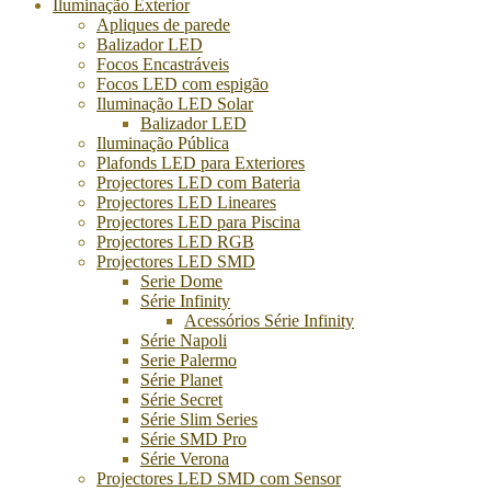
Iluminação Exterior
Apliques de parede
Balizador LED
Focos Encastráveis
Focos LED com espigão
Iluminação LED Solar
Balizador LED
Iluminação Pública
Plafonds LED para Exteriores
Projectores LED com Bateria
Projectores LED Lineares
Projectores LED para Piscina
Projectores LED RGB
Projectores LED SMD
Serie Dome
Série Infinity
Acessórios Série Infinity
Série Napoli
Serie Palermo
Série Planet
Série Secret
Série Slim Series
Série SMD Pro
Série Verona
Projectores LED SMD com Sensor