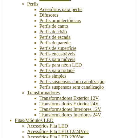
Perfis
Acessórios para perfis
Difusores
Perfis arquitectónicos
Perfis de canto
Perfis de chão
Perfis de escada
Perfis de parede
Perfis de superfície
Perfis encastráveis
Perfis para móveis
Perfis para néon LED
Perfis para rodapé
Perfis simples
Perfis suspensos com canalização
Perfis suspensos sem canalização
Transformadores
Transformadores Exterior 12V
Transformadores Exterior 24V
Transformadores Interiores 12V
Transformadores Interiores 24V
Fitas/Módulos LED
Acessórios Fita LED
Acessórios Fita LED 12/24Vdc
Acessórios Fita LED 230Vac