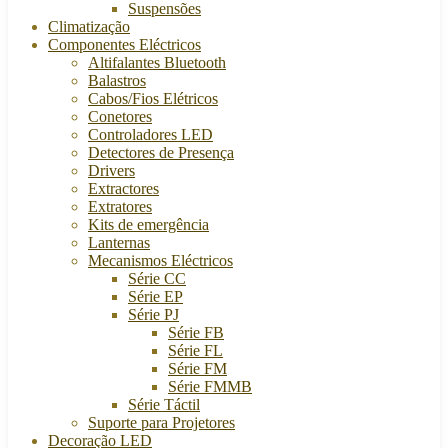
Suspensões
Climatização
Componentes Eléctricos
Altifalantes Bluetooth
Balastros
Cabos/Fios Elétricos
Conetores
Controladores LED
Detectores de Presença
Drivers
Extractores
Extratores
Kits de emergência
Lanternas
Mecanismos Eléctricos
Série CC
Série EP
Série PJ
Série FB
Série FL
Série FM
Série FMMB
Série Táctil
Suporte para Projetores
Decoração LED