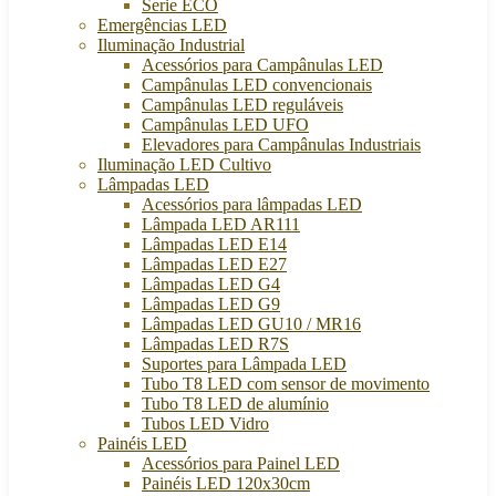
Serie ECO
Emergências LED
Iluminação Industrial
Acessórios para Campânulas LED
Campânulas LED convencionais
Campânulas LED reguláveis
Campânulas LED UFO
Elevadores para Campânulas Industriais
Iluminação LED Cultivo
Lâmpadas LED
Acessórios para lâmpadas LED
Lâmpada LED AR111
Lâmpadas LED E14
Lâmpadas LED E27
Lâmpadas LED G4
Lâmpadas LED G9
Lâmpadas LED GU10 / MR16
Lâmpadas LED R7S
Suportes para Lâmpada LED
Tubo T8 LED com sensor de movimento
Tubo T8 LED de alumínio
Tubos LED Vidro
Painéis LED
Acessórios para Painel LED
Painéis LED 120x30cm