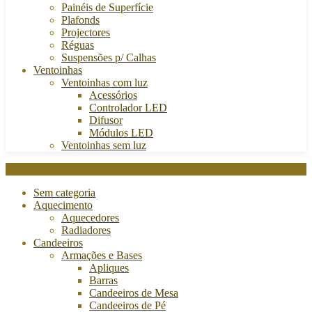
Painéis de Superfície
Plafonds
Projectores
Réguas
Suspensões p/ Calhas
Ventoinhas
Ventoinhas com luz
Acessórios
Controlador LED
Difusor
Módulos LED
Ventoinhas sem luz
Categories
Sem categoria
Aquecimento
Aquecedores
Radiadores
Candeeiros
Armações e Bases
Apliques
Barras
Candeeiros de Mesa
Candeeiros de Pé