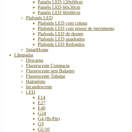
Painéis LED 120x60cm
Painéis LED 60x30cm
Painéis LED 60x60cm
Plafonds LED
Plafonds LED com coluna
Plafonds LED com sensor de movimento
Plafonds LED de design
Plafonds LED quadrados
Plafonds LED Redondos
SmartHome
Lâmpadas
Descarga
Fluorescente Compacta
Fluorescente sem Balastro
Fluorescente Tubular
Halogénio
Incandescente
LED
E14
E27
E40
G24
G4 (Bi-Pin)
G9
GU10