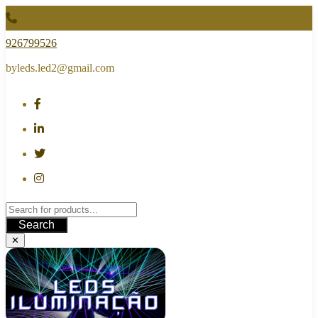
Skip
to
content
926799526
byleds.led2@gmail.com
Search
✕