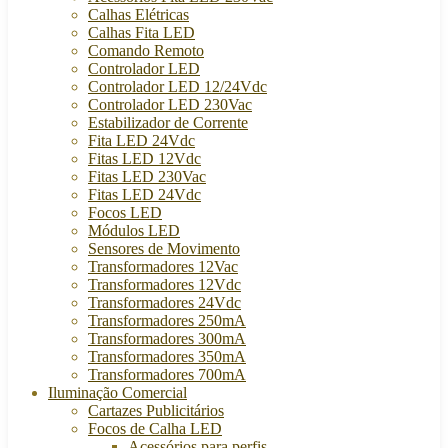
Calhas Elétricas
Calhas Fita LED
Comando Remoto
Controlador LED
Controlador LED 12/24Vdc
Controlador LED 230Vac
Estabilizador de Corrente
Fita LED 24Vdc
Fitas LED 12Vdc
Fitas LED 230Vac
Fitas LED 24Vdc
Focos LED
Módulos LED
Sensores de Movimento
Transformadores 12Vac
Transformadores 12Vdc
Transformadores 24Vdc
Transformadores 250mA
Transformadores 300mA
Transformadores 350mA
Transformadores 700mA
Iluminação Comercial
Cartazes Publicitários
Focos de Calha LED
Acessórios para perfis