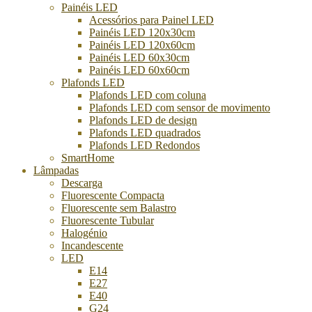
Painéis LED
Acessórios para Painel LED
Painéis LED 120x30cm
Painéis LED 120x60cm
Painéis LED 60x30cm
Painéis LED 60x60cm
Plafonds LED
Plafonds LED com coluna
Plafonds LED com sensor de movimento
Plafonds LED de design
Plafonds LED quadrados
Plafonds LED Redondos
SmartHome
Lâmpadas
Descarga
Fluorescente Compacta
Fluorescente sem Balastro
Fluorescente Tubular
Halogénio
Incandescente
LED
E14
E27
E40
G24