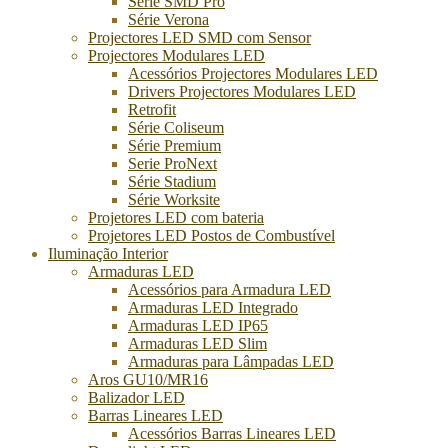
Série SMD Pro
Série Verona
Projectores LED SMD com Sensor
Projectores Modulares LED
Acessórios Projectores Modulares LED
Drivers Projectores Modulares LED
Retrofit
Série Coliseum
Série Premium
Serie ProNext
Série Stadium
Série Worksite
Projetores LED com bateria
Projetores LED Postos de Combustível
Iluminação Interior
Armaduras LED
Acessórios para Armadura LED
Armaduras LED Integrado
Armaduras LED IP65
Armaduras LED Slim
Armaduras para Lâmpadas LED
Aros GU10/MR16
Balizador LED
Barras Lineares LED
Acessórios Barras Lineares LED