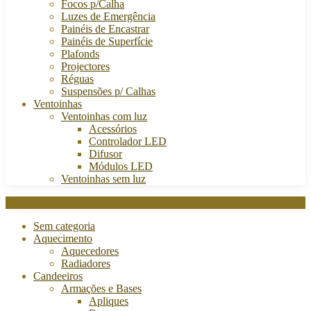
Focos p/Calha
Luzes de Emergência
Painéis de Encastrar
Painéis de Superfície
Plafonds
Projectores
Réguas
Suspensões p/ Calhas
Ventoinhas
Ventoinhas com luz
Acessórios
Controlador LED
Difusor
Módulos LED
Ventoinhas sem luz
Categories
Sem categoria
Aquecimento
Aquecedores
Radiadores
Candeeiros
Armações e Bases
Apliques