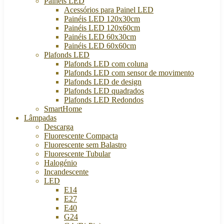
Painéis LED
Acessórios para Painel LED
Painéis LED 120x30cm
Painéis LED 120x60cm
Painéis LED 60x30cm
Painéis LED 60x60cm
Plafonds LED
Plafonds LED com coluna
Plafonds LED com sensor de movimento
Plafonds LED de design
Plafonds LED quadrados
Plafonds LED Redondos
SmartHome
Lâmpadas
Descarga
Fluorescente Compacta
Fluorescente sem Balastro
Fluorescente Tubular
Halogénio
Incandescente
LED
E14
E27
E40
G24