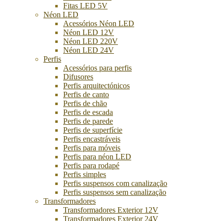
Fitas LED 5V
Néon LED
Acessórios Néon LED
Néon LED 12V
Néon LED 220V
Néon LED 24V
Perfis
Acessórios para perfis
Difusores
Perfis arquitectónicos
Perfis de canto
Perfis de chão
Perfis de escada
Perfis de parede
Perfis de superfície
Perfis encastráveis
Perfis para móveis
Perfis para néon LED
Perfis para rodapé
Perfis simples
Perfis suspensos com canalização
Perfis suspensos sem canalização
Transformadores
Transformadores Exterior 12V
Transformadores Exterior 24V