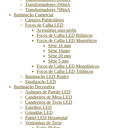
Transformadores 350mA
Transformadores 700mA
Iluminação Comercial
Cartazes Publicitários
Focos de Calha LED
Acessórios para perfis
Focos de Calha LED Bifásicos
Focos de Calha LED Magnéticos
Série 16 mm
Série 16mm
Série 20 mm
Série 5 mm
Focos de Calha LED Monofásicos
Focos de Calha LED Trifásicos
Iluminação LED Realce
Sinalização LED
Iluminação Decorativa
Apliques de Parede LED
Candeeiros de Mesa LED
Candeeiros de Tecto LED
Espelhos LED
Grinaldas LED
Painel LED Hexagonal
Ventoinhas de Tecto
Estilo Plafon