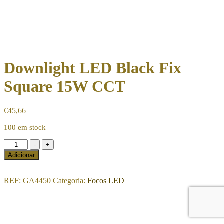
Downlight LED Black Fix
Square 15W CCT
€
45,66
100 em stock
Quantidade
-
+
de
Adicionar
Downlight
LED
Black
REF:
GA4450
Categoria:
Focos LED
Fix
Square
15W
CCT