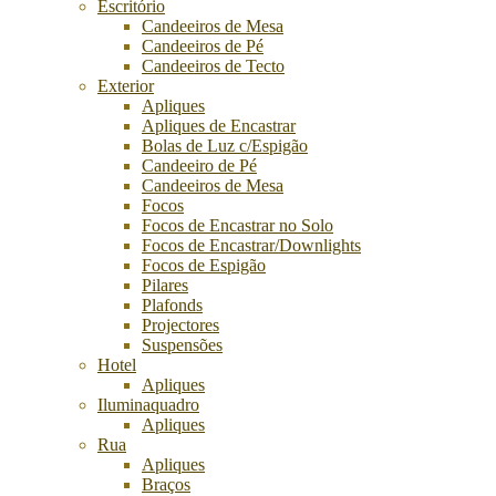
Escritório
Candeeiros de Mesa
Candeeiros de Pé
Candeeiros de Tecto
Exterior
Apliques
Apliques de Encastrar
Bolas de Luz c/Espigão
Candeeiro de Pé
Candeeiros de Mesa
Focos
Focos de Encastrar no Solo
Focos de Encastrar/Downlights
Focos de Espigão
Pilares
Plafonds
Projectores
Suspensões
Hotel
Apliques
Iluminaquadro
Apliques
Rua
Apliques
Braços