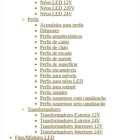
Néon LED 12V
Néon LED 220V
Néon LED 24V
Perfis
Acessórios para perfis
Difusores
Perfis arquitectónicos
Perfis de canto
Perfis de chão
Perfis de escada
Perfis de parede
Perfis de superfície
Perfis encastráveis
Perfis para móveis
Perfis para néon LED
Perfis para rodapé
Perfis simples
Perfis suspensos com canalização
Perfis suspensos sem canalização
Transformadores
Transformadores Exterior 12V
Transformadores Exterior 24V
Transformadores Interiores 12V
Transformadores Interiores 24V
Fitas/Módulos LED