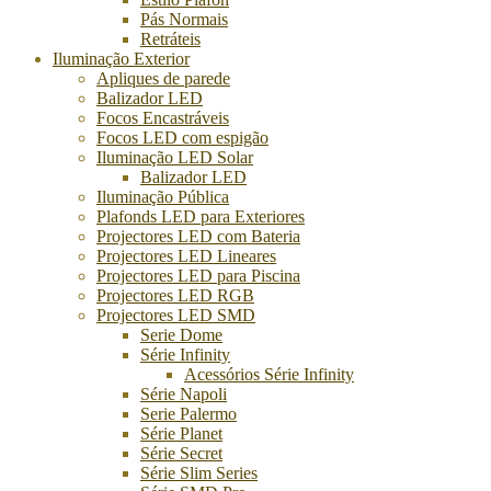
Pás Normais
Retráteis
Iluminação Exterior
Apliques de parede
Balizador LED
Focos Encastráveis
Focos LED com espigão
Iluminação LED Solar
Balizador LED
Iluminação Pública
Plafonds LED para Exteriores
Projectores LED com Bateria
Projectores LED Lineares
Projectores LED para Piscina
Projectores LED RGB
Projectores LED SMD
Serie Dome
Série Infinity
Acessórios Série Infinity
Série Napoli
Serie Palermo
Série Planet
Série Secret
Série Slim Series