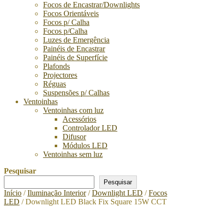
Focos de Encastrar/Downlights
Focos Orientáveis
Focos p/ Calha
Focos p/Calha
Luzes de Emergência
Painéis de Encastrar
Painéis de Superfície
Plafonds
Projectores
Réguas
Suspensões p/ Calhas
Ventoinhas
Ventoinhas com luz
Acessórios
Controlador LED
Difusor
Módulos LED
Ventoinhas sem luz
Pesquisar
Pesquisar
Início
/
Iluminação Interior
/
Downlight LED
/
Focos
LED
/ Downlight LED Black Fix Square 15W CCT