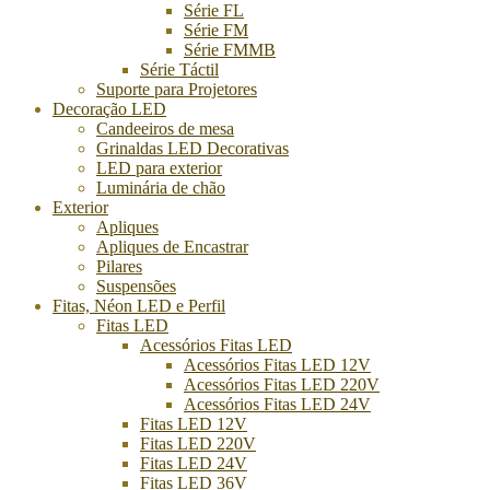
Série FL
Série FM
Série FMMB
Série Táctil
Suporte para Projetores
Decoração LED
Candeeiros de mesa
Grinaldas LED Decorativas
LED para exterior
Luminária de chão
Exterior
Apliques
Apliques de Encastrar
Pilares
Suspensões
Fitas, Néon LED e Perfil
Fitas LED
Acessórios Fitas LED
Acessórios Fitas LED 12V
Acessórios Fitas LED 220V
Acessórios Fitas LED 24V
Fitas LED 12V
Fitas LED 220V
Fitas LED 24V
Fitas LED 36V