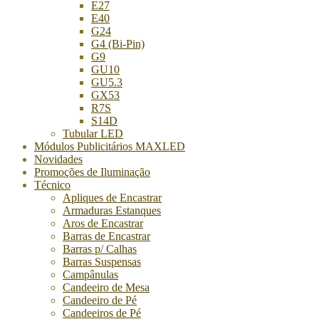
E27
E40
G24
G4 (Bi-Pin)
G9
GU10
GU5.3
GX53
R7S
S14D
Tubular LED
Módulos Publicitários MAXLED
Novidades
Promoções de Iluminação
Técnico
Apliques de Encastrar
Armaduras Estanques
Aros de Encastrar
Barras de Encastrar
Barras p/ Calhas
Barras Suspensas
Campânulas
Candeeiro de Mesa
Candeeiro de Pé
Candeeiros de Pé