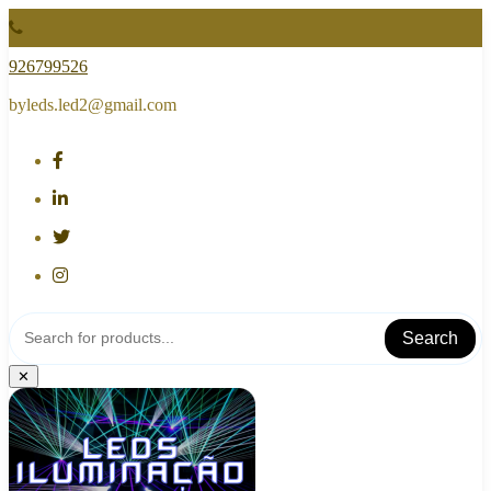
Skip
to
content
926799526
byleds.led2@gmail.com
Search
✕