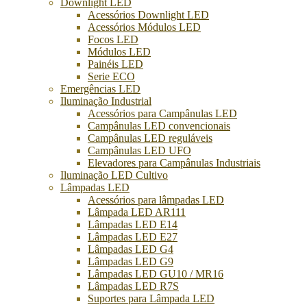
Downlight LED
Acessórios Downlight LED
Acessórios Módulos LED
Focos LED
Módulos LED
Painéis LED
Serie ECO
Emergências LED
Iluminação Industrial
Acessórios para Campânulas LED
Campânulas LED convencionais
Campânulas LED reguláveis
Campânulas LED UFO
Elevadores para Campânulas Industriais
Iluminação LED Cultivo
Lâmpadas LED
Acessórios para lâmpadas LED
Lâmpada LED AR111
Lâmpadas LED E14
Lâmpadas LED E27
Lâmpadas LED G4
Lâmpadas LED G9
Lâmpadas LED GU10 / MR16
Lâmpadas LED R7S
Suportes para Lâmpada LED