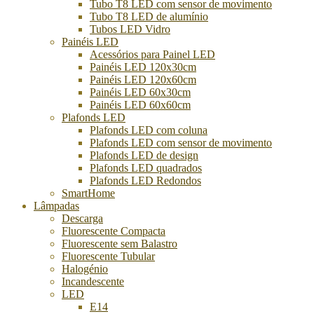
Tubo T8 LED com sensor de movimento
Tubo T8 LED de alumínio
Tubos LED Vidro
Painéis LED
Acessórios para Painel LED
Painéis LED 120x30cm
Painéis LED 120x60cm
Painéis LED 60x30cm
Painéis LED 60x60cm
Plafonds LED
Plafonds LED com coluna
Plafonds LED com sensor de movimento
Plafonds LED de design
Plafonds LED quadrados
Plafonds LED Redondos
SmartHome
Lâmpadas
Descarga
Fluorescente Compacta
Fluorescente sem Balastro
Fluorescente Tubular
Halogénio
Incandescente
LED
E14