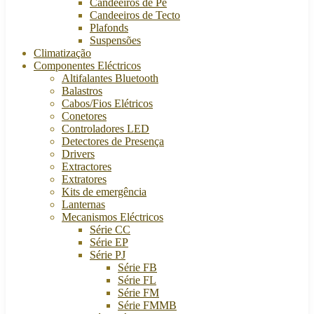
Candeeiros de Pé
Candeeiros de Tecto
Plafonds
Suspensões
Climatização
Componentes Eléctricos
Altifalantes Bluetooth
Balastros
Cabos/Fios Elétricos
Conetores
Controladores LED
Detectores de Presença
Drivers
Extractores
Extratores
Kits de emergência
Lanternas
Mecanismos Eléctricos
Série CC
Série EP
Série PJ
Série FB
Série FL
Série FM
Série FMMB