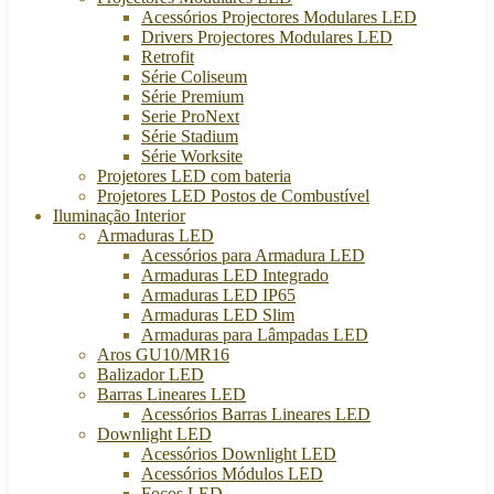
Acessórios Projectores Modulares LED
Drivers Projectores Modulares LED
Retrofit
Série Coliseum
Série Premium
Serie ProNext
Série Stadium
Série Worksite
Projetores LED com bateria
Projetores LED Postos de Combustível
Iluminação Interior
Armaduras LED
Acessórios para Armadura LED
Armaduras LED Integrado
Armaduras LED IP65
Armaduras LED Slim
Armaduras para Lâmpadas LED
Aros GU10/MR16
Balizador LED
Barras Lineares LED
Acessórios Barras Lineares LED
Downlight LED
Acessórios Downlight LED
Acessórios Módulos LED
Focos LED