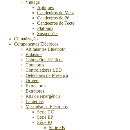
Vintage
Apliques
Candeeiros de Mesa
Candeeiros de Pé
Candeeiros de Tecto
Plafonds
Suspensões
Climatização
Componentes Eléctricos
Altifalantes Bluetooth
Balastros
Cabos/Fios Elétricos
Conetores
Controladores LED
Detectores de Presença
Drivers
Extractores
Extratores
Kits de emergência
Lanternas
Mecanismos Eléctricos
Série CC
Série EP
Série PJ
Série FB