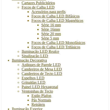
Cartazes Publicitários
Focos de Calha LED
Acessórios para perfis
Focos de Calha LED Bifásicos
Focos de Calha LED Magnéticos
Série 16 mm
Série 16mm
Série 20 mm
Série 5 mm
Focos de Calha LED Monofásicos
Focos de Calha LED Trifásicos
Iluminação LED Realce
Sinalização LED
Iluminação Decorativa
Apliques de Parede LED
Candeeiros de Mesa LED
Candeeiros de Tecto LED
Espelhos LED
Grinaldas LED
Painel LED Hexagonal
Ventoinhas de Tecto
Estilo Plafon
Pás Normais
Retráteis
Iluminação Exterior