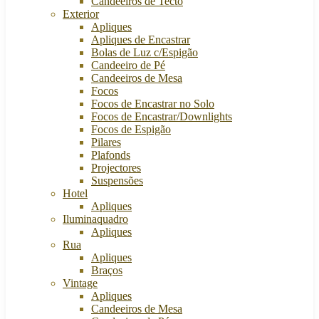
Candeeiros de Tecto
Exterior
Apliques
Apliques de Encastrar
Bolas de Luz c/Espigão
Candeeiro de Pé
Candeeiros de Mesa
Focos
Focos de Encastrar no Solo
Focos de Encastrar/Downlights
Focos de Espigão
Pilares
Plafonds
Projectores
Suspensões
Hotel
Apliques
Iluminaquadro
Apliques
Rua
Apliques
Braços
Vintage
Apliques
Candeeiros de Mesa