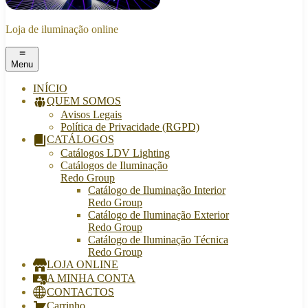
Loja de iluminação online
Menu
INÍCIO
QUEM SOMOS
Avisos Legais
Política de Privacidade (RGPD)
CATÁLOGOS
Catálogos LDV Lighting
Catálogos de Iluminação
Redo Group
Catálogo de Iluminação Interior
Redo Group
Catálogo de Iluminação Exterior
Redo Group
Catálogo de Iluminação Técnica
Redo Group
LOJA ONLINE
A MINHA CONTA
CONTACTOS
Carrinho