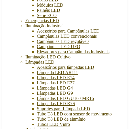
Módulos LED
Painéis LED
Serie ECO
Emergências LED
Iluminação Industrial
Acessórios para Campânulas LED
Campânulas LED convencionais
Campânulas LED reguláveis
Campânulas LED UFO
Elevadores para Campânulas Industriais
Iluminação LED Cultivo
Lâmpadas LED
Acessórios para lâmpadas LED
Lâmpada LED AR111
Lâmpadas LED E14
Lâmpadas LED E27
Lâmpadas LED G4
Lâmpadas LED G9
Lâmpadas LED GU10 / MR16
Lâmpadas LED R7S
Suportes para Lâmpada LED
Tubo T8 LED com sensor de movimento
Tubo T8 LED de alumínio
Tubos LED Vidro