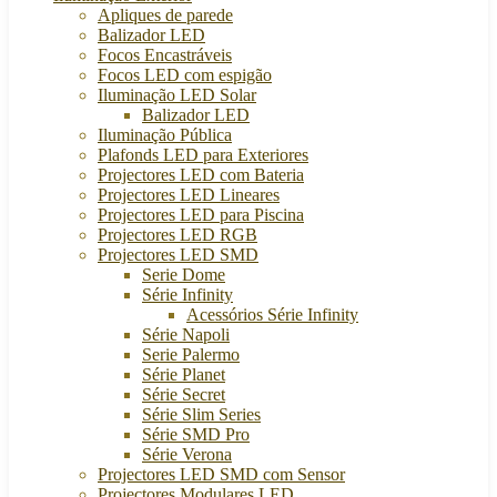
Apliques de parede
Balizador LED
Focos Encastráveis
Focos LED com espigão
Iluminação LED Solar
Balizador LED
Iluminação Pública
Plafonds LED para Exteriores
Projectores LED com Bateria
Projectores LED Lineares
Projectores LED para Piscina
Projectores LED RGB
Projectores LED SMD
Serie Dome
Série Infinity
Acessórios Série Infinity
Série Napoli
Serie Palermo
Série Planet
Série Secret
Série Slim Series
Série SMD Pro
Série Verona
Projectores LED SMD com Sensor
Projectores Modulares LED