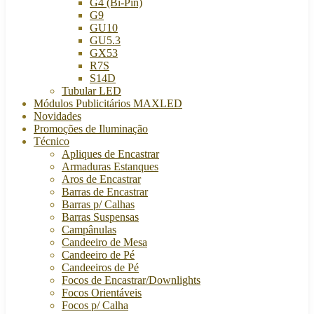
G4 (Bi-Pin)
G9
GU10
GU5.3
GX53
R7S
S14D
Tubular LED
Módulos Publicitários MAXLED
Novidades
Promoções de Iluminação
Técnico
Apliques de Encastrar
Armaduras Estanques
Aros de Encastrar
Barras de Encastrar
Barras p/ Calhas
Barras Suspensas
Campânulas
Candeeiro de Mesa
Candeeiro de Pé
Candeeiros de Pé
Focos de Encastrar/Downlights
Focos Orientáveis
Focos p/ Calha