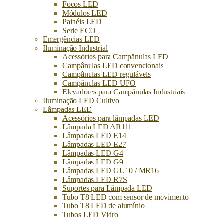
Focos LED
Módulos LED
Painéis LED
Serie ECO
Emergências LED
Iluminação Industrial
Acessórios para Campânulas LED
Campânulas LED convencionais
Campânulas LED reguláveis
Campânulas LED UFO
Elevadores para Campânulas Industriais
Iluminação LED Cultivo
Lâmpadas LED
Acessórios para lâmpadas LED
Lâmpada LED AR111
Lâmpadas LED E14
Lâmpadas LED E27
Lâmpadas LED G4
Lâmpadas LED G9
Lâmpadas LED GU10 / MR16
Lâmpadas LED R7S
Suportes para Lâmpada LED
Tubo T8 LED com sensor de movimento
Tubo T8 LED de alumínio
Tubos LED Vidro