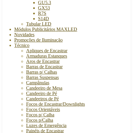
GU5.3
GX53
R7S
S14D
Tubular LED
Módulos Publicitários MAXLED
Novidades
Promoções de Iluminação
Técnico
Apliques de Encastrar
Armaduras Estanques
Aros de Encastrar
Barras de Encastrar
Barras p/ Calhas
Barras Suspensas
Campânulas
Candeeiro de Mesa
Candeeiro de Pé
Candeeiros de Pé
Focos de Encastrar/Downlights
Focos Orientáveis
Focos p/ Calha
Focos p/Calha
Luzes de Emergência
Painéis de Encastrar