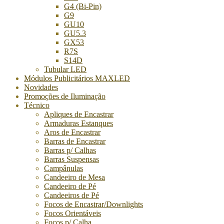
G4 (Bi-Pin)
G9
GU10
GU5.3
GX53
R7S
S14D
Tubular LED
Módulos Publicitários MAXLED
Novidades
Promoções de Iluminação
Técnico
Apliques de Encastrar
Armaduras Estanques
Aros de Encastrar
Barras de Encastrar
Barras p/ Calhas
Barras Suspensas
Campânulas
Candeeiro de Mesa
Candeeiro de Pé
Candeeiros de Pé
Focos de Encastrar/Downlights
Focos Orientáveis
Focos p/ Calha