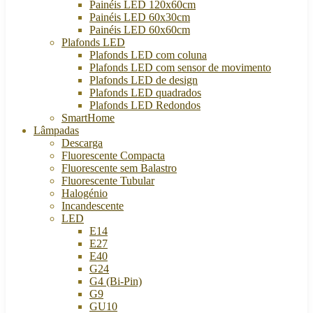
Painéis LED 120x60cm
Painéis LED 60x30cm
Painéis LED 60x60cm
Plafonds LED
Plafonds LED com coluna
Plafonds LED com sensor de movimento
Plafonds LED de design
Plafonds LED quadrados
Plafonds LED Redondos
SmartHome
Lâmpadas
Descarga
Fluorescente Compacta
Fluorescente sem Balastro
Fluorescente Tubular
Halogénio
Incandescente
LED
E14
E27
E40
G24
G4 (Bi-Pin)
G9
GU10