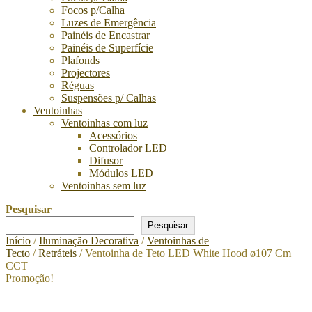
Focos p/Calha
Luzes de Emergência
Painéis de Encastrar
Painéis de Superfície
Plafonds
Projectores
Réguas
Suspensões p/ Calhas
Ventoinhas
Ventoinhas com luz
Acessórios
Controlador LED
Difusor
Módulos LED
Ventoinhas sem luz
Pesquisar
Pesquisar
Início
/
Iluminação Decorativa
/
Ventoinhas de
Tecto
/
Retráteis
/ Ventoinha de Teto LED White Hood ø107 Cm
CCT
Promoção!