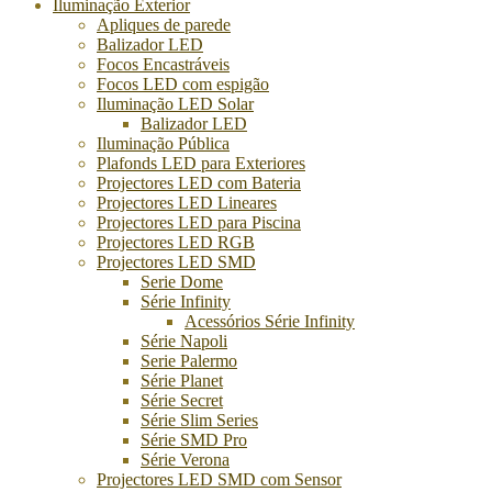
Iluminação Exterior
Apliques de parede
Balizador LED
Focos Encastráveis
Focos LED com espigão
Iluminação LED Solar
Balizador LED
Iluminação Pública
Plafonds LED para Exteriores
Projectores LED com Bateria
Projectores LED Lineares
Projectores LED para Piscina
Projectores LED RGB
Projectores LED SMD
Serie Dome
Série Infinity
Acessórios Série Infinity
Série Napoli
Serie Palermo
Série Planet
Série Secret
Série Slim Series
Série SMD Pro
Série Verona
Projectores LED SMD com Sensor