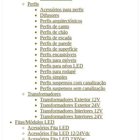
Perfis
Acessórios para perfis
Difusores
Perfis arquitectónicos
Perfis de canto
Perfis de chão
Perfis de escada
Perfis de parede
Perfis de superfície
Perfis encastráveis
Perfis para móveis
Perfis para néon LED
Perfis para rodapé
Perfis simples
Perfis suspensos com canalização
Perfis suspensos sem canalização
Transformadores
Transformadores Exterior 12V
Transformadores Exterior 24V
Transformadores Interiores 12V
Transformadores Interiores 24V
Fitas/Módulos LED
Acessórios Fita LED
Acessórios Fita LED 12/24Vdc
Acessórios Fita LED 230Vac