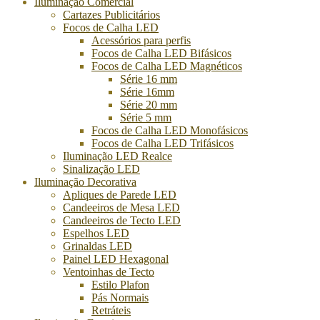
Iluminação Comercial
Cartazes Publicitários
Focos de Calha LED
Acessórios para perfis
Focos de Calha LED Bifásicos
Focos de Calha LED Magnéticos
Série 16 mm
Série 16mm
Série 20 mm
Série 5 mm
Focos de Calha LED Monofásicos
Focos de Calha LED Trifásicos
Iluminação LED Realce
Sinalização LED
Iluminação Decorativa
Apliques de Parede LED
Candeeiros de Mesa LED
Candeeiros de Tecto LED
Espelhos LED
Grinaldas LED
Painel LED Hexagonal
Ventoinhas de Tecto
Estilo Plafon
Pás Normais
Retráteis