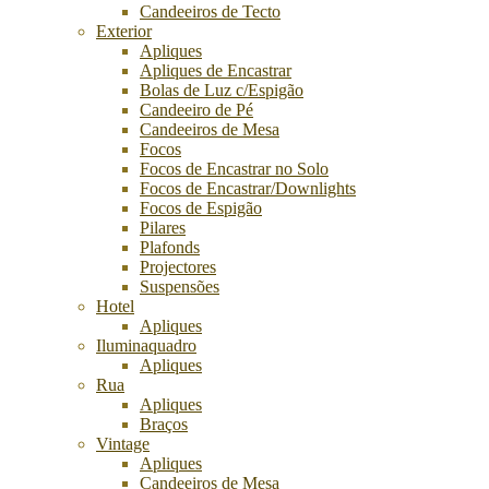
Candeeiros de Tecto
Exterior
Apliques
Apliques de Encastrar
Bolas de Luz c/Espigão
Candeeiro de Pé
Candeeiros de Mesa
Focos
Focos de Encastrar no Solo
Focos de Encastrar/Downlights
Focos de Espigão
Pilares
Plafonds
Projectores
Suspensões
Hotel
Apliques
Iluminaquadro
Apliques
Rua
Apliques
Braços
Vintage
Apliques
Candeeiros de Mesa