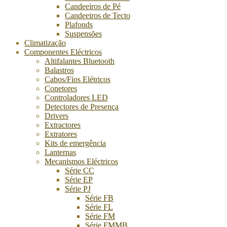
Candeeiros de Pé
Candeeiros de Tecto
Plafonds
Suspensões
Climatização
Componentes Eléctricos
Altifalantes Bluetooth
Balastros
Cabos/Fios Elétricos
Conetores
Controladores LED
Detectores de Presença
Drivers
Extractores
Extratores
Kits de emergência
Lanternas
Mecanismos Eléctricos
Série CC
Série EP
Série PJ
Série FB
Série FL
Série FM
Série FMMB