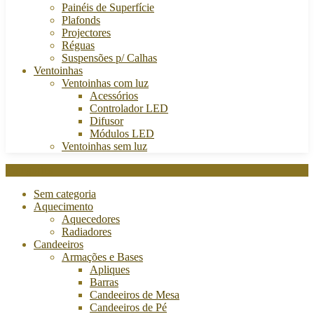
Painéis de Superfície
Plafonds
Projectores
Réguas
Suspensões p/ Calhas
Ventoinhas
Ventoinhas com luz
Acessórios
Controlador LED
Difusor
Módulos LED
Ventoinhas sem luz
Categories
Sem categoria
Aquecimento
Aquecedores
Radiadores
Candeeiros
Armações e Bases
Apliques
Barras
Candeeiros de Mesa
Candeeiros de Pé