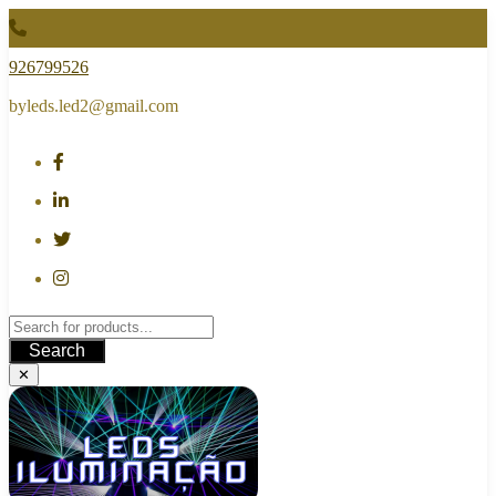
Skip
to
content
926799526
byleds.led2@gmail.com
Search
✕