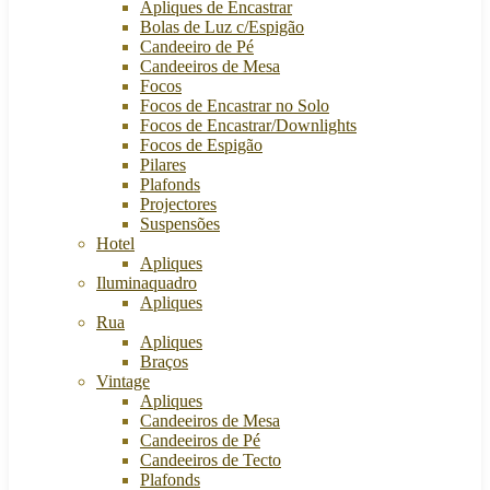
Apliques de Encastrar
Bolas de Luz c/Espigão
Candeeiro de Pé
Candeeiros de Mesa
Focos
Focos de Encastrar no Solo
Focos de Encastrar/Downlights
Focos de Espigão
Pilares
Plafonds
Projectores
Suspensões
Hotel
Apliques
Iluminaquadro
Apliques
Rua
Apliques
Braços
Vintage
Apliques
Candeeiros de Mesa
Candeeiros de Pé
Candeeiros de Tecto
Plafonds