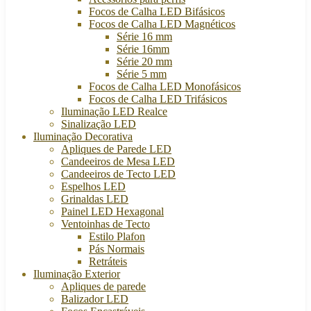
Focos de Calha LED Bifásicos
Focos de Calha LED Magnéticos
Série 16 mm
Série 16mm
Série 20 mm
Série 5 mm
Focos de Calha LED Monofásicos
Focos de Calha LED Trifásicos
Iluminação LED Realce
Sinalização LED
Iluminação Decorativa
Apliques de Parede LED
Candeeiros de Mesa LED
Candeeiros de Tecto LED
Espelhos LED
Grinaldas LED
Painel LED Hexagonal
Ventoinhas de Tecto
Estilo Plafon
Pás Normais
Retráteis
Iluminação Exterior
Apliques de parede
Balizador LED