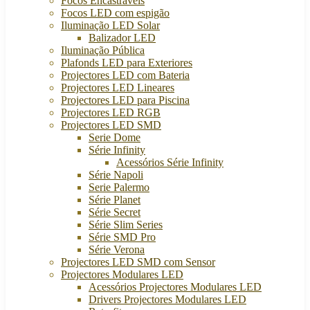
Focos Encastráveis
Focos LED com espigão
Iluminação LED Solar
Balizador LED
Iluminação Pública
Plafonds LED para Exteriores
Projectores LED com Bateria
Projectores LED Lineares
Projectores LED para Piscina
Projectores LED RGB
Projectores LED SMD
Serie Dome
Série Infinity
Acessórios Série Infinity
Série Napoli
Serie Palermo
Série Planet
Série Secret
Série Slim Series
Série SMD Pro
Série Verona
Projectores LED SMD com Sensor
Projectores Modulares LED
Acessórios Projectores Modulares LED
Drivers Projectores Modulares LED