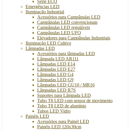
Serie ECO
Emergências LED
Iluminação Industrial
Acessórios para Campânulas LED
Campânulas LED convencionais
Campânulas LED reguláveis
Campânulas LED UFO
Elevadores para Campânulas Industriais
Iluminação LED Cultivo
Lâmpadas LED
Acessórios para lâmpadas LED
Lâmpada LED AR111
Lâmpadas LED E14
Lâmpadas LED E27
Lâmpadas LED G4
Lâmpadas LED G9
Lâmpadas LED GU10 / MR16
Lâmpadas LED R7S
Suportes para Lâmpada LED
Tubo T8 LED com sensor de movimento
Tubo T8 LED de alumínio
Tubos LED Vidro
Painéis LED
Acessórios para Painel LED
Painéis LED 120x30cm