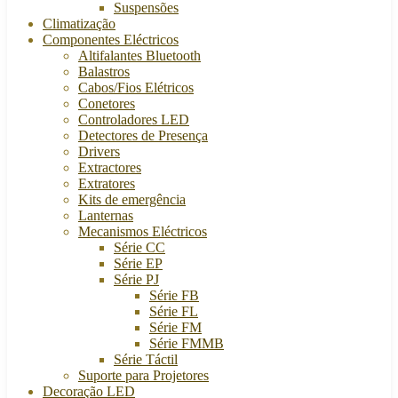
Suspensões
Climatização
Componentes Eléctricos
Altifalantes Bluetooth
Balastros
Cabos/Fios Elétricos
Conetores
Controladores LED
Detectores de Presença
Drivers
Extractores
Extratores
Kits de emergência
Lanternas
Mecanismos Eléctricos
Série CC
Série EP
Série PJ
Série FB
Série FL
Série FM
Série FMMB
Série Táctil
Suporte para Projetores
Decoração LED