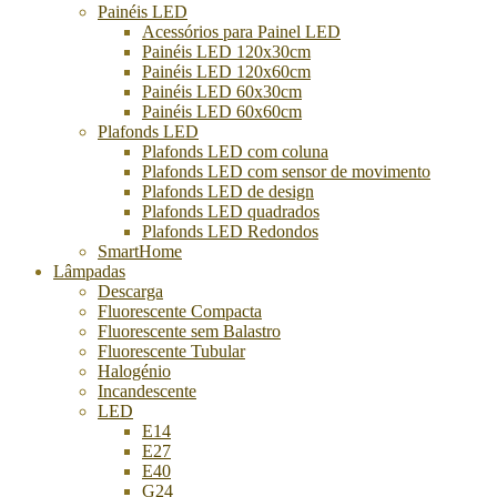
Painéis LED
Acessórios para Painel LED
Painéis LED 120x30cm
Painéis LED 120x60cm
Painéis LED 60x30cm
Painéis LED 60x60cm
Plafonds LED
Plafonds LED com coluna
Plafonds LED com sensor de movimento
Plafonds LED de design
Plafonds LED quadrados
Plafonds LED Redondos
SmartHome
Lâmpadas
Descarga
Fluorescente Compacta
Fluorescente sem Balastro
Fluorescente Tubular
Halogénio
Incandescente
LED
E14
E27
E40
G24