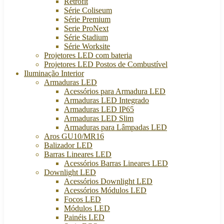
Retrofit
Série Coliseum
Série Premium
Serie ProNext
Série Stadium
Série Worksite
Projetores LED com bateria
Projetores LED Postos de Combustível
Iluminação Interior
Armaduras LED
Acessórios para Armadura LED
Armaduras LED Integrado
Armaduras LED IP65
Armaduras LED Slim
Armaduras para Lâmpadas LED
Aros GU10/MR16
Balizador LED
Barras Lineares LED
Acessórios Barras Lineares LED
Downlight LED
Acessórios Downlight LED
Acessórios Módulos LED
Focos LED
Módulos LED
Painéis LED