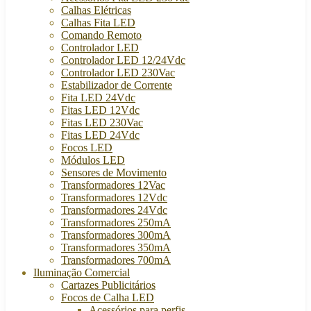
Calhas Elétricas
Calhas Fita LED
Comando Remoto
Controlador LED
Controlador LED 12/24Vdc
Controlador LED 230Vac
Estabilizador de Corrente
Fita LED 24Vdc
Fitas LED 12Vdc
Fitas LED 230Vac
Fitas LED 24Vdc
Focos LED
Módulos LED
Sensores de Movimento
Transformadores 12Vac
Transformadores 12Vdc
Transformadores 24Vdc
Transformadores 250mA
Transformadores 300mA
Transformadores 350mA
Transformadores 700mA
Iluminação Comercial
Cartazes Publicitários
Focos de Calha LED
Acessórios para perfis