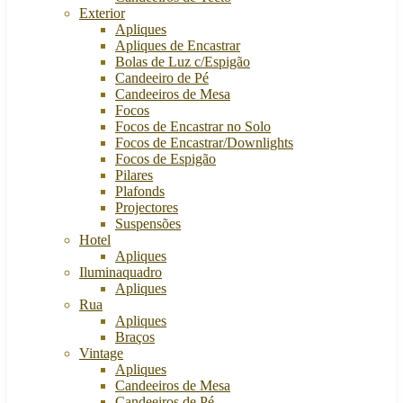
Exterior
Apliques
Apliques de Encastrar
Bolas de Luz c/Espigão
Candeeiro de Pé
Candeeiros de Mesa
Focos
Focos de Encastrar no Solo
Focos de Encastrar/Downlights
Focos de Espigão
Pilares
Plafonds
Projectores
Suspensões
Hotel
Apliques
Iluminaquadro
Apliques
Rua
Apliques
Braços
Vintage
Apliques
Candeeiros de Mesa
Candeeiros de Pé