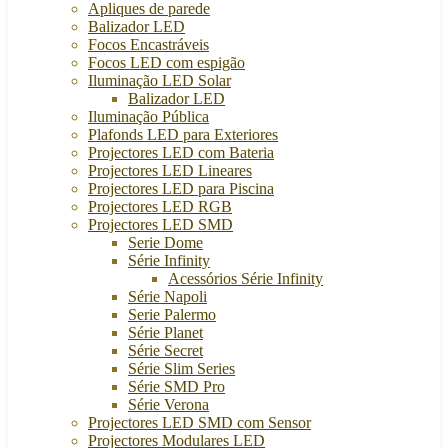
Apliques de parede
Balizador LED
Focos Encastráveis
Focos LED com espigão
Iluminação LED Solar
Balizador LED
Iluminação Pública
Plafonds LED para Exteriores
Projectores LED com Bateria
Projectores LED Lineares
Projectores LED para Piscina
Projectores LED RGB
Projectores LED SMD
Serie Dome
Série Infinity
Acessórios Série Infinity
Série Napoli
Serie Palermo
Série Planet
Série Secret
Série Slim Series
Série SMD Pro
Série Verona
Projectores LED SMD com Sensor
Projectores Modulares LED