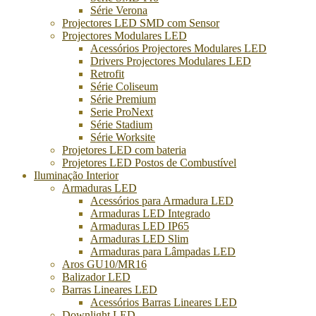
Série Verona
Projectores LED SMD com Sensor
Projectores Modulares LED
Acessórios Projectores Modulares LED
Drivers Projectores Modulares LED
Retrofit
Série Coliseum
Série Premium
Serie ProNext
Série Stadium
Série Worksite
Projetores LED com bateria
Projetores LED Postos de Combustível
Iluminação Interior
Armaduras LED
Acessórios para Armadura LED
Armaduras LED Integrado
Armaduras LED IP65
Armaduras LED Slim
Armaduras para Lâmpadas LED
Aros GU10/MR16
Balizador LED
Barras Lineares LED
Acessórios Barras Lineares LED
Downlight LED