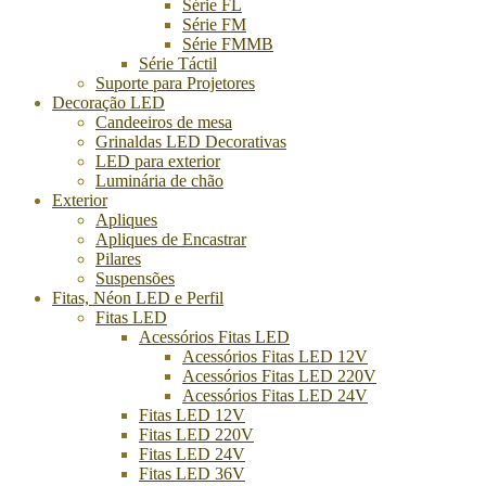
Série FL
Série FM
Série FMMB
Série Táctil
Suporte para Projetores
Decoração LED
Candeeiros de mesa
Grinaldas LED Decorativas
LED para exterior
Luminária de chão
Exterior
Apliques
Apliques de Encastrar
Pilares
Suspensões
Fitas, Néon LED e Perfil
Fitas LED
Acessórios Fitas LED
Acessórios Fitas LED 12V
Acessórios Fitas LED 220V
Acessórios Fitas LED 24V
Fitas LED 12V
Fitas LED 220V
Fitas LED 24V
Fitas LED 36V