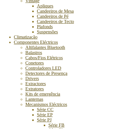
Vintage
Apliques
Candeeiros de Mesa
Candeeiros de Pé
Candeeiros de Tecto
Plafonds
Suspensões
Climatização
Componentes Eléctricos
Altifalantes Bluetooth
Balastros
Cabos/Fios Elétricos
Conetores
Controladores LED
Detectores de Presença
Drivers
Extractores
Extratores
Kits de emergência
Lanternas
Mecanismos Eléctricos
Série CC
Série EP
Série PJ
Série FB