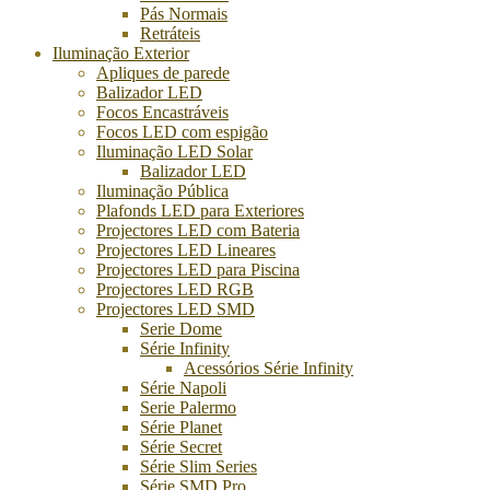
Pás Normais
Retráteis
Iluminação Exterior
Apliques de parede
Balizador LED
Focos Encastráveis
Focos LED com espigão
Iluminação LED Solar
Balizador LED
Iluminação Pública
Plafonds LED para Exteriores
Projectores LED com Bateria
Projectores LED Lineares
Projectores LED para Piscina
Projectores LED RGB
Projectores LED SMD
Serie Dome
Série Infinity
Acessórios Série Infinity
Série Napoli
Serie Palermo
Série Planet
Série Secret
Série Slim Series
Série SMD Pro