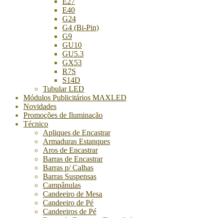
E27
E40
G24
G4 (Bi-Pin)
G9
GU10
GU5.3
GX53
R7S
S14D
Tubular LED
Módulos Publicitários MAXLED
Novidades
Promoções de Iluminação
Técnico
Apliques de Encastrar
Armaduras Estanques
Aros de Encastrar
Barras de Encastrar
Barras p/ Calhas
Barras Suspensas
Campânulas
Candeeiro de Mesa
Candeeiro de Pé
Candeeiros de Pé