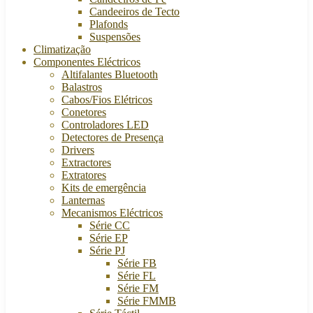
Candeeiros de Tecto
Plafonds
Suspensões
Climatização
Componentes Eléctricos
Altifalantes Bluetooth
Balastros
Cabos/Fios Elétricos
Conetores
Controladores LED
Detectores de Presença
Drivers
Extractores
Extratores
Kits de emergência
Lanternas
Mecanismos Eléctricos
Série CC
Série EP
Série PJ
Série FB
Série FL
Série FM
Série FMMB