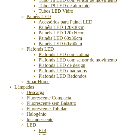
Tubo T8 LED com sensor de movimento
Tubo T8 LED de alumínio
Tubos LED Vidro
Painéis LED
Acessórios para Painel LED
Painéis LED 120x30cm
Painéis LED 120x60cm
Painéis LED 60x30cm
Painéis LED 60x60cm
Plafonds LED
Plafonds LED com coluna
Plafonds LED com sensor de movimento
Plafonds LED de design
Plafonds LED quadrados
Plafonds LED Redondos
SmartHome
Lâmpadas
Descarga
Fluorescente Compacta
Fluorescente sem Balastro
Fluorescente Tubular
Halogénio
Incandescente
LED
E14