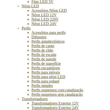
Fitas LED 5V
Néon LED
Acessórios Néon LED
Néon LED 12V
Néon LED 220V
Néon LED 24V
Perfis
Acessórios para perfis
Difusores
Perfis arquitectónicos
Perfis de canto
Perfis de chão
Perfis de escada
Perfis de parede
Perfis de superfície
Perfis encastráveis
Perfis para móveis
Perfis para néon LED
Perfis para rodapé
Perfis simples
Perfis suspensos com canalização
Perfis suspensos sem canalização
Transformadores
Transformadores Exterior 12V
Transformadores Exterior 24V