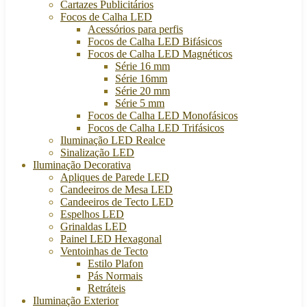
Cartazes Publicitários
Focos de Calha LED
Acessórios para perfis
Focos de Calha LED Bifásicos
Focos de Calha LED Magnéticos
Série 16 mm
Série 16mm
Série 20 mm
Série 5 mm
Focos de Calha LED Monofásicos
Focos de Calha LED Trifásicos
Iluminação LED Realce
Sinalização LED
Iluminação Decorativa
Apliques de Parede LED
Candeeiros de Mesa LED
Candeeiros de Tecto LED
Espelhos LED
Grinaldas LED
Painel LED Hexagonal
Ventoinhas de Tecto
Estilo Plafon
Pás Normais
Retráteis
Iluminação Exterior