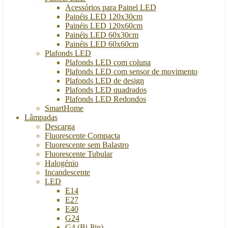
Acessórios para Painel LED
Painéis LED 120x30cm
Painéis LED 120x60cm
Painéis LED 60x30cm
Painéis LED 60x60cm
Plafonds LED
Plafonds LED com coluna
Plafonds LED com sensor de movimento
Plafonds LED de design
Plafonds LED quadrados
Plafonds LED Redondos
SmartHome
Lâmpadas
Descarga
Fluorescente Compacta
Fluorescente sem Balastro
Fluorescente Tubular
Halogénio
Incandescente
LED
E14
E27
E40
G24
G4 (Bi-Pin)