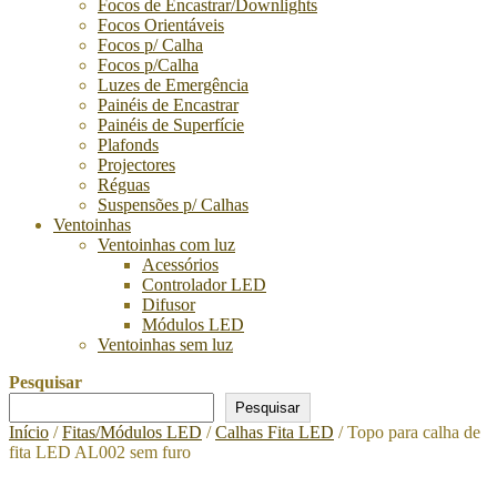
Focos de Encastrar/Downlights
Focos Orientáveis
Focos p/ Calha
Focos p/Calha
Luzes de Emergência
Painéis de Encastrar
Painéis de Superfície
Plafonds
Projectores
Réguas
Suspensões p/ Calhas
Ventoinhas
Ventoinhas com luz
Acessórios
Controlador LED
Difusor
Módulos LED
Ventoinhas sem luz
Pesquisar
Pesquisar
Início
/
Fitas/Módulos LED
/
Calhas Fita LED
/ Topo para calha de
fita LED AL002 sem furo