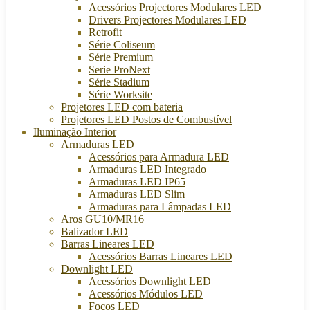
Acessórios Projectores Modulares LED
Drivers Projectores Modulares LED
Retrofit
Série Coliseum
Série Premium
Serie ProNext
Série Stadium
Série Worksite
Projetores LED com bateria
Projetores LED Postos de Combustível
Iluminação Interior
Armaduras LED
Acessórios para Armadura LED
Armaduras LED Integrado
Armaduras LED IP65
Armaduras LED Slim
Armaduras para Lâmpadas LED
Aros GU10/MR16
Balizador LED
Barras Lineares LED
Acessórios Barras Lineares LED
Downlight LED
Acessórios Downlight LED
Acessórios Módulos LED
Focos LED