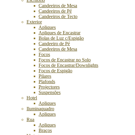
Escritório
Candeeiros de Mesa
Candeeiros de Pé
Candeeiros de Tecto
Exterior
Apliques
Apliques de Encastrar
Bolas de Luz c/Espigão
Candeeiro de Pé
Candeeiros de Mesa
Focos
Focos de Encastrar no Solo
Focos de Encastrar/Downlights
Focos de Espigão
Pilares
Plafonds
Projectores
Suspensões
Hotel
Apliques
Iluminaquadro
Apliques
Rua
Apliques
Braços