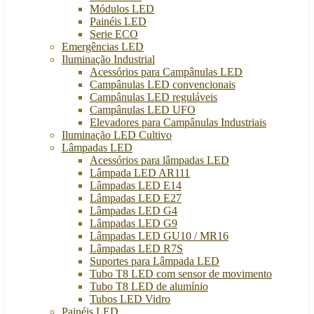
Módulos LED
Painéis LED
Serie ECO
Emergências LED
Iluminação Industrial
Acessórios para Campânulas LED
Campânulas LED convencionais
Campânulas LED reguláveis
Campânulas LED UFO
Elevadores para Campânulas Industriais
Iluminação LED Cultivo
Lâmpadas LED
Acessórios para lâmpadas LED
Lâmpada LED AR111
Lâmpadas LED E14
Lâmpadas LED E27
Lâmpadas LED G4
Lâmpadas LED G9
Lâmpadas LED GU10 / MR16
Lâmpadas LED R7S
Suportes para Lâmpada LED
Tubo T8 LED com sensor de movimento
Tubo T8 LED de alumínio
Tubos LED Vidro
Painéis LED