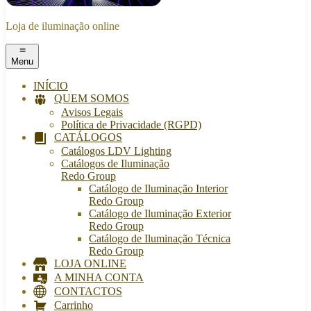
Loja de iluminação online
Menu
INÍCIO
QUEM SOMOS
Avisos Legais
Política de Privacidade (RGPD)
CATÁLOGOS
Catálogos LDV Lighting
Catálogos de Iluminação
Redo Group
Catálogo de Iluminação Interior
Redo Group
Catálogo de Iluminação Exterior
Redo Group
Catálogo de Iluminação Técnica
Redo Group
LOJA ONLINE
A MINHA CONTA
CONTACTOS
Carrinho