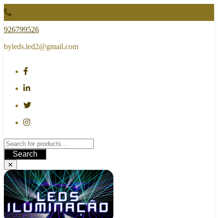
Skip
to
content
926799526
byleds.led2@gmail.com
Search
✕