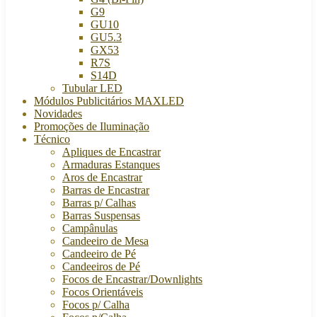
G9
GU10
GU5.3
GX53
R7S
S14D
Tubular LED
Módulos Publicitários MAXLED
Novidades
Promoções de Iluminação
Técnico
Apliques de Encastrar
Armaduras Estanques
Aros de Encastrar
Barras de Encastrar
Barras p/ Calhas
Barras Suspensas
Campânulas
Candeeiro de Mesa
Candeeiro de Pé
Candeeiros de Pé
Focos de Encastrar/Downlights
Focos Orientáveis
Focos p/ Calha