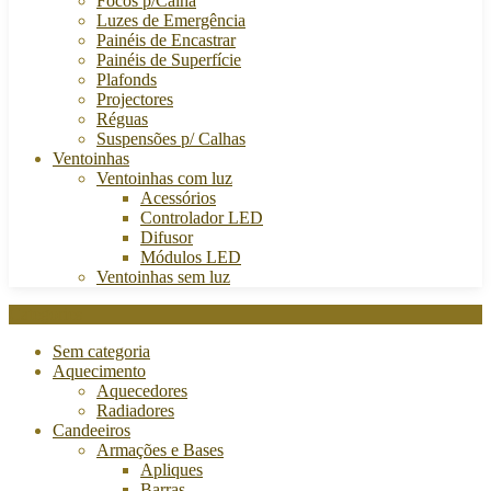
Focos p/Calha
Luzes de Emergência
Painéis de Encastrar
Painéis de Superfície
Plafonds
Projectores
Réguas
Suspensões p/ Calhas
Ventoinhas
Ventoinhas com luz
Acessórios
Controlador LED
Difusor
Módulos LED
Ventoinhas sem luz
Categories
Sem categoria
Aquecimento
Aquecedores
Radiadores
Candeeiros
Armações e Bases
Apliques
Barras