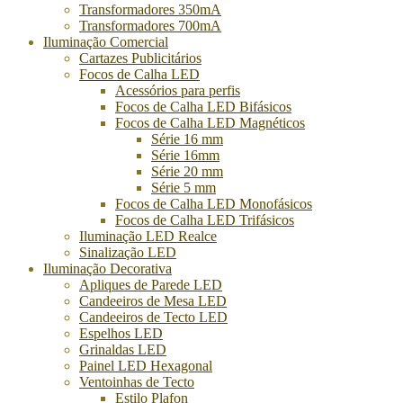
Transformadores 350mA
Transformadores 700mA
Iluminação Comercial
Cartazes Publicitários
Focos de Calha LED
Acessórios para perfis
Focos de Calha LED Bifásicos
Focos de Calha LED Magnéticos
Série 16 mm
Série 16mm
Série 20 mm
Série 5 mm
Focos de Calha LED Monofásicos
Focos de Calha LED Trifásicos
Iluminação LED Realce
Sinalização LED
Iluminação Decorativa
Apliques de Parede LED
Candeeiros de Mesa LED
Candeeiros de Tecto LED
Espelhos LED
Grinaldas LED
Painel LED Hexagonal
Ventoinhas de Tecto
Estilo Plafon