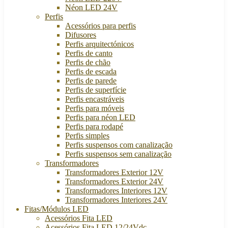
Néon LED 24V
Perfis
Acessórios para perfis
Difusores
Perfis arquitectónicos
Perfis de canto
Perfis de chão
Perfis de escada
Perfis de parede
Perfis de superfície
Perfis encastráveis
Perfis para móveis
Perfis para néon LED
Perfis para rodapé
Perfis simples
Perfis suspensos com canalização
Perfis suspensos sem canalização
Transformadores
Transformadores Exterior 12V
Transformadores Exterior 24V
Transformadores Interiores 12V
Transformadores Interiores 24V
Fitas/Módulos LED
Acessórios Fita LED
Acessórios Fita LED 12/24Vdc