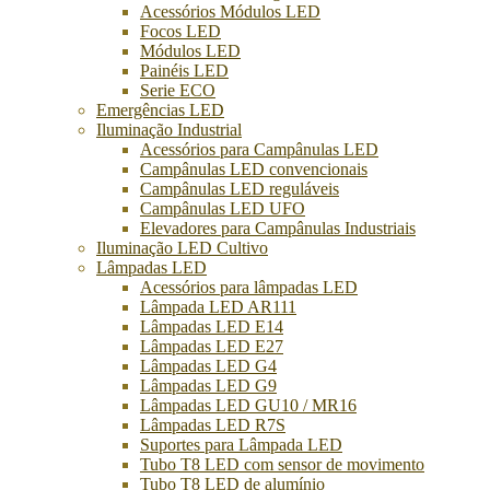
Acessórios Módulos LED
Focos LED
Módulos LED
Painéis LED
Serie ECO
Emergências LED
Iluminação Industrial
Acessórios para Campânulas LED
Campânulas LED convencionais
Campânulas LED reguláveis
Campânulas LED UFO
Elevadores para Campânulas Industriais
Iluminação LED Cultivo
Lâmpadas LED
Acessórios para lâmpadas LED
Lâmpada LED AR111
Lâmpadas LED E14
Lâmpadas LED E27
Lâmpadas LED G4
Lâmpadas LED G9
Lâmpadas LED GU10 / MR16
Lâmpadas LED R7S
Suportes para Lâmpada LED
Tubo T8 LED com sensor de movimento
Tubo T8 LED de alumínio