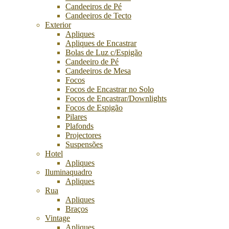
Candeeiros de Pé
Candeeiros de Tecto
Exterior
Apliques
Apliques de Encastrar
Bolas de Luz c/Espigão
Candeeiro de Pé
Candeeiros de Mesa
Focos
Focos de Encastrar no Solo
Focos de Encastrar/Downlights
Focos de Espigão
Pilares
Plafonds
Projectores
Suspensões
Hotel
Apliques
Iluminaquadro
Apliques
Rua
Apliques
Braços
Vintage
Apliques