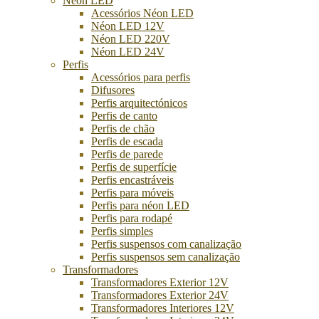
Néon LED
Acessórios Néon LED
Néon LED 12V
Néon LED 220V
Néon LED 24V
Perfis
Acessórios para perfis
Difusores
Perfis arquitectónicos
Perfis de canto
Perfis de chão
Perfis de escada
Perfis de parede
Perfis de superfície
Perfis encastráveis
Perfis para móveis
Perfis para néon LED
Perfis para rodapé
Perfis simples
Perfis suspensos com canalização
Perfis suspensos sem canalização
Transformadores
Transformadores Exterior 12V
Transformadores Exterior 24V
Transformadores Interiores 12V