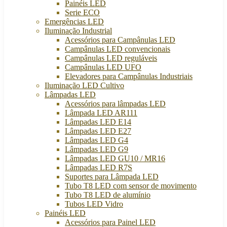
Painéis LED
Serie ECO
Emergências LED
Iluminação Industrial
Acessórios para Campânulas LED
Campânulas LED convencionais
Campânulas LED reguláveis
Campânulas LED UFO
Elevadores para Campânulas Industriais
Iluminação LED Cultivo
Lâmpadas LED
Acessórios para lâmpadas LED
Lâmpada LED AR111
Lâmpadas LED E14
Lâmpadas LED E27
Lâmpadas LED G4
Lâmpadas LED G9
Lâmpadas LED GU10 / MR16
Lâmpadas LED R7S
Suportes para Lâmpada LED
Tubo T8 LED com sensor de movimento
Tubo T8 LED de alumínio
Tubos LED Vidro
Painéis LED
Acessórios para Painel LED