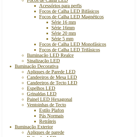
Focos de Calha LED
Acessórios para perfis
Focos de Calha LED Bifásicos
Focos de Calha LED Magnéticos
Série 16 mm
Série 16mm
Série 20 mm
Série 5 mm
Focos de Calha LED Monofásicos
Focos de Calha LED Trifásicos
Iluminação LED Realce
Sinalização LED
Iluminação Decorativa
Apliques de Parede LED
Candeeiros de Mesa LED
Candeeiros de Tecto LED
Espelhos LED
Grinaldas LED
Painel LED Hexagonal
Ventoinhas de Tecto
Estilo Plafon
Pás Normais
Retráteis
Iluminação Exterior
Apliques de parede