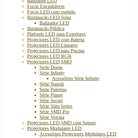
Balizador LED
Focos Encastráveis
Focos LED com espigão
Iluminação LED Solar
Balizador LED
Iluminação Pública
Plafonds LED para Exteriores
Projectores LED com Bateria
Projectores LED Lineares
Projectores LED para Piscina
Projectores LED RGB
Projectores LED SMD
Serie Dome
Série Infinity
Acessórios Série Infinity
Série Napoli
Serie Palermo
Série Planet
Série Secret
Série Slim Series
Série SMD Pro
Série Verona
Projectores LED SMD com Sensor
Projectores Modulares LED
Acessórios Projectores Modulares LED