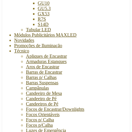
GU10
GU5.3
GX53
R7S
S14D
Tubular LED
Módulos Publicitários MAXLED
Novidades
Promoções de Iluminação
Técnico
Apliques de Encastrar
Armaduras Estanques
Aros de Encastrar
Barras de Encastrar
Barras p/ Calhas
Barras Suspensas
Campânulas
Candeeiro de Mesa
Candeeiro de Pé
Candeeiros de Pé
Focos de Encastrar/Downlights
Focos Orientáveis
Focos p/ Calha
Focos p/Calha
Luzes de Emergência