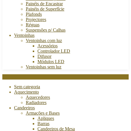
Painéis de Encastrar
Painéis de Superfície
Plafonds
Projectores
Réguas
Suspensões p/ Calhas
Ventoinhas
Ventoinhas com luz
Acessórios
Controlador LED
Difusor
Módulos LED
Ventoinhas sem luz
Categories
Sem categoria
Aquecimento
Aquecedores
Radiadores
Candeeiros
Armações e Bases
Apliques
Barras
Candeeiros de Mesa