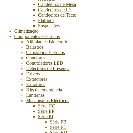
Candeeiros de Mesa
Candeeiros de Pé
Candeeiros de Tecto
Plafonds
Suspensões
Climatização
Componentes Eléctricos
Altifalantes Bluetooth
Balastros
Cabos/Fios Elétricos
Conetores
Controladores LED
Detectores de Presença
Drivers
Extractores
Extratores
Kits de emergência
Lanternas
Mecanismos Eléctricos
Série CC
Série EP
Série PJ
Série FB
Série FL
Série FM