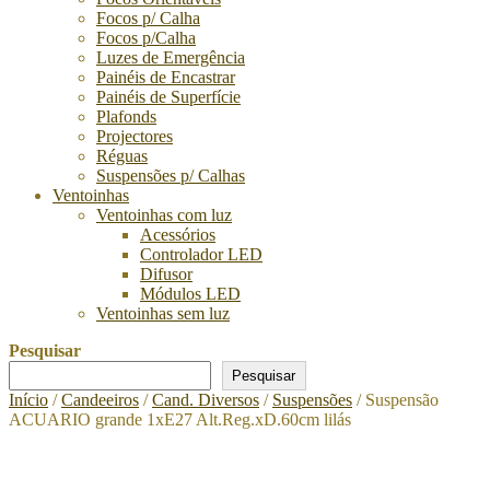
Focos p/ Calha
Focos p/Calha
Luzes de Emergência
Painéis de Encastrar
Painéis de Superfície
Plafonds
Projectores
Réguas
Suspensões p/ Calhas
Ventoinhas
Ventoinhas com luz
Acessórios
Controlador LED
Difusor
Módulos LED
Ventoinhas sem luz
Pesquisar
Pesquisar
Início
/
Candeeiros
/
Cand. Diversos
/
Suspensões
/ Suspensão
ACUARIO grande 1xE27 Alt.Reg.xD.60cm lilás