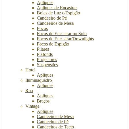
Apliques
Apliques de Encastrar
Bolas de Luz c/Espigão
Candeeiro de Pé
Candeeiros de Mesa
Focos
Focos de Encastrar no Solo
Focos de Encastrar/Downlights
Focos de Espigão
Pilares
Plafonds
Projectores
Suspensões
Hotel
Apliques
Iluminaquadro
Apliques
Rua
Apliques
Braços
Vintage
Apliques
Candeeiros de Mesa
Candeeiros de Pé
Candeeiros de Tecto