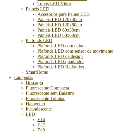
Tubos LED Vidro
Painéis LED
Acessórios para Painel LED
Painéis LED 120x30cm
Painéis LED 120x60cm
Painéis LED 60x30cm
Painéis LED 60x60cm
Plafonds LED
Plafonds LED com coluna
Plafonds LED com sensor de movimento
Plafonds LED de design
Plafonds LED quadrados
Plafonds LED Redondos
SmartHome
Lâmpadas
Descarga
Fluorescente Compacta
Fluorescente sem Balastro
Fluorescente Tubular
Halogénio
Incandescente
LED
E14
E27
E40