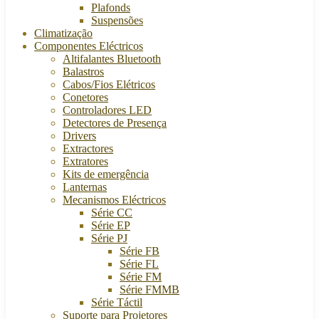
Plafonds
Suspensões
Climatização
Componentes Eléctricos
Altifalantes Bluetooth
Balastros
Cabos/Fios Elétricos
Conetores
Controladores LED
Detectores de Presença
Drivers
Extractores
Extratores
Kits de emergência
Lanternas
Mecanismos Eléctricos
Série CC
Série EP
Série PJ
Série FB
Série FL
Série FM
Série FMMB
Série Táctil
Suporte para Projetores