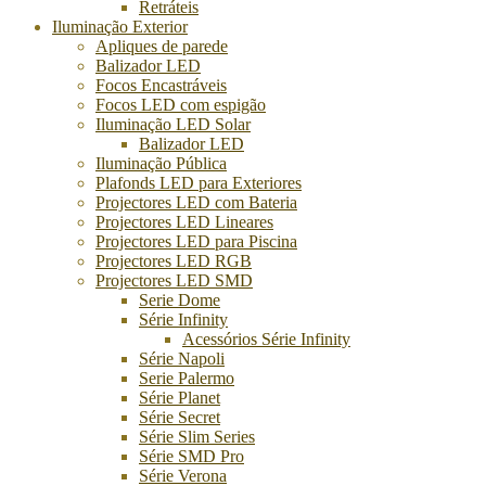
Retráteis
Iluminação Exterior
Apliques de parede
Balizador LED
Focos Encastráveis
Focos LED com espigão
Iluminação LED Solar
Balizador LED
Iluminação Pública
Plafonds LED para Exteriores
Projectores LED com Bateria
Projectores LED Lineares
Projectores LED para Piscina
Projectores LED RGB
Projectores LED SMD
Serie Dome
Série Infinity
Acessórios Série Infinity
Série Napoli
Serie Palermo
Série Planet
Série Secret
Série Slim Series
Série SMD Pro
Série Verona