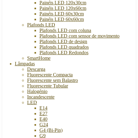
Painéis LED 120x30cm
Painéis LED 120x60cm
Painéis LED 60x30cm
Painéis LED 60x60cm
Plafonds LED
Plafonds LED com coluna
Plafonds LED com sensor de movimento
Plafonds LED de design
Plafonds LED quadrados
Plafonds LED Redondos
SmartHome
Lâmpadas
Descarga
Fluorescente Compacta
Fluorescente sem Balastro
Fluorescente Tubular
Halogénio
Incandescente
LED
E14
E27
E40
G24
G4 (Bi-Pin)
G9