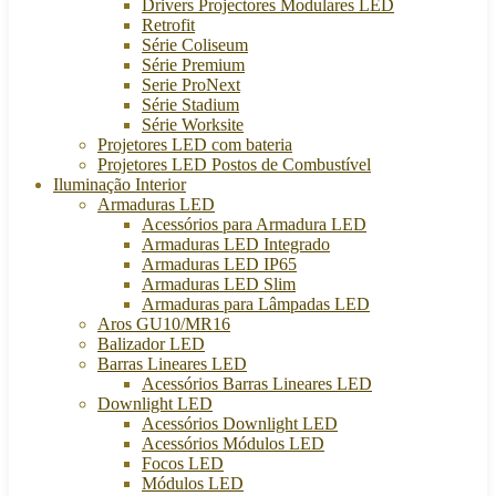
Drivers Projectores Modulares LED
Retrofit
Série Coliseum
Série Premium
Serie ProNext
Série Stadium
Série Worksite
Projetores LED com bateria
Projetores LED Postos de Combustível
Iluminação Interior
Armaduras LED
Acessórios para Armadura LED
Armaduras LED Integrado
Armaduras LED IP65
Armaduras LED Slim
Armaduras para Lâmpadas LED
Aros GU10/MR16
Balizador LED
Barras Lineares LED
Acessórios Barras Lineares LED
Downlight LED
Acessórios Downlight LED
Acessórios Módulos LED
Focos LED
Módulos LED