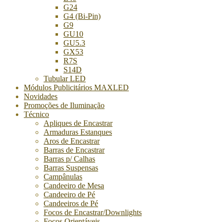
G24
G4 (Bi-Pin)
G9
GU10
GU5.3
GX53
R7S
S14D
Tubular LED
Módulos Publicitários MAXLED
Novidades
Promoções de Iluminação
Técnico
Apliques de Encastrar
Armaduras Estanques
Aros de Encastrar
Barras de Encastrar
Barras p/ Calhas
Barras Suspensas
Campânulas
Candeeiro de Mesa
Candeeiro de Pé
Candeeiros de Pé
Focos de Encastrar/Downlights
Focos Orientáveis