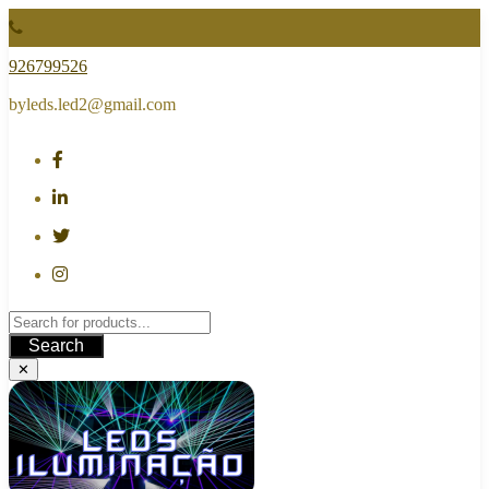
Skip
to
content
926799526
byleds.led2@gmail.com
Search
✕