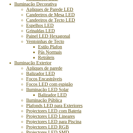
Iluminação Decorativa
Apliques de Parede LED
Candeeiros de Mesa LED
Candeeiros de Tecto LED
Espelhos LED
Grinaldas LED
Painel LED Hexagonal
Ventoinhas de Tecto
Estilo Plafon
Pás Normais
Retráteis
Iluminação Exterior
Apliques de parede
Balizador LED
Focos Encastráveis
Focos LED com espigão
Iluminação LED Solar
Balizador LED
Iluminação Pública
Plafonds LED para Exteriores
Projectores LED com Bateria
Projectores LED Lineares
Projectores LED para Piscina
Projectores LED RGB
Projectores LED SMD