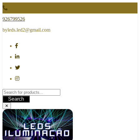
Skip
to
content
926799526
byleds.led2@gmail.com
Search
✕