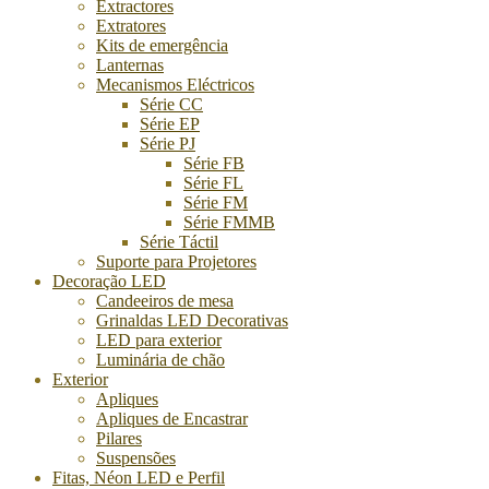
Extractores
Extratores
Kits de emergência
Lanternas
Mecanismos Eléctricos
Série CC
Série EP
Série PJ
Série FB
Série FL
Série FM
Série FMMB
Série Táctil
Suporte para Projetores
Decoração LED
Candeeiros de mesa
Grinaldas LED Decorativas
LED para exterior
Luminária de chão
Exterior
Apliques
Apliques de Encastrar
Pilares
Suspensões
Fitas, Néon LED e Perfil