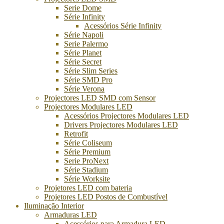
Serie Dome
Série Infinity
Acessórios Série Infinity
Série Napoli
Serie Palermo
Série Planet
Série Secret
Série Slim Series
Série SMD Pro
Série Verona
Projectores LED SMD com Sensor
Projectores Modulares LED
Acessórios Projectores Modulares LED
Drivers Projectores Modulares LED
Retrofit
Série Coliseum
Série Premium
Serie ProNext
Série Stadium
Série Worksite
Projetores LED com bateria
Projetores LED Postos de Combustível
Iluminação Interior
Armaduras LED
Acessórios para Armadura LED