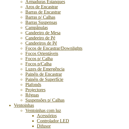
Armaduras Estanques
Aros de Encastrar
Barras de Encastrar
Barras p/ Calhas
Barras Suspensas
Campânulas
Candeeiro de Mesa
Candeeiro de Pé
Candeeiros de Pé
Focos de Encastrar/Downlights
Focos Orientáveis
Focos p/ Calha
Focos p/Calha
Luzes de Emergência
Painéis de Encastrar
Painéis de Superfície
Plafonds
Projectores
Réguas
Suspensões p/ Calhas
Ventoinhas
Ventoinhas com luz
Acessórios
Controlador LED
Difusor