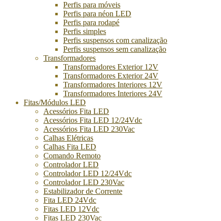
Perfis para móveis
Perfis para néon LED
Perfis para rodapé
Perfis simples
Perfis suspensos com canalização
Perfis suspensos sem canalização
Transformadores
Transformadores Exterior 12V
Transformadores Exterior 24V
Transformadores Interiores 12V
Transformadores Interiores 24V
Fitas/Módulos LED
Acessórios Fita LED
Acessórios Fita LED 12/24Vdc
Acessórios Fita LED 230Vac
Calhas Elétricas
Calhas Fita LED
Comando Remoto
Controlador LED
Controlador LED 12/24Vdc
Controlador LED 230Vac
Estabilizador de Corrente
Fita LED 24Vdc
Fitas LED 12Vdc
Fitas LED 230Vac