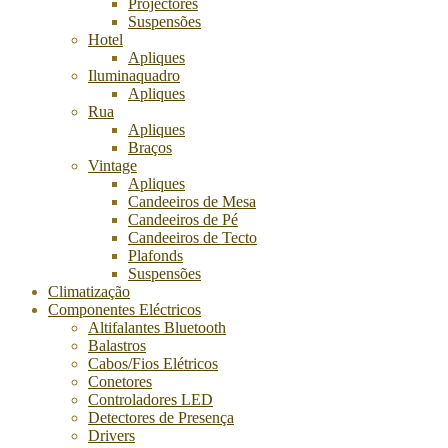
Projectores
Suspensões
Hotel
Apliques
Iluminaquadro
Apliques
Rua
Apliques
Braços
Vintage
Apliques
Candeeiros de Mesa
Candeeiros de Pé
Candeeiros de Tecto
Plafonds
Suspensões
Climatização
Componentes Eléctricos
Altifalantes Bluetooth
Balastros
Cabos/Fios Elétricos
Conetores
Controladores LED
Detectores de Presença
Drivers