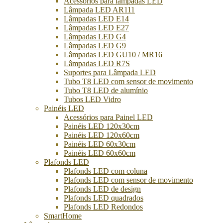
Acessórios para lâmpadas LED
Lâmpada LED AR111
Lâmpadas LED E14
Lâmpadas LED E27
Lâmpadas LED G4
Lâmpadas LED G9
Lâmpadas LED GU10 / MR16
Lâmpadas LED R7S
Suportes para Lâmpada LED
Tubo T8 LED com sensor de movimento
Tubo T8 LED de alumínio
Tubos LED Vidro
Painéis LED
Acessórios para Painel LED
Painéis LED 120x30cm
Painéis LED 120x60cm
Painéis LED 60x30cm
Painéis LED 60x60cm
Plafonds LED
Plafonds LED com coluna
Plafonds LED com sensor de movimento
Plafonds LED de design
Plafonds LED quadrados
Plafonds LED Redondos
SmartHome