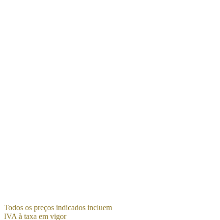
Quick view
€
142,73
Subcategoria : Fitas/Módulos LED Tipo : Controlador
LED Marca : ARDITI Cor : Branco Material : Plástico
Série : Controlador Casambi
Ler mais
Todos os preços indicados incluem
IVA à taxa em vigor