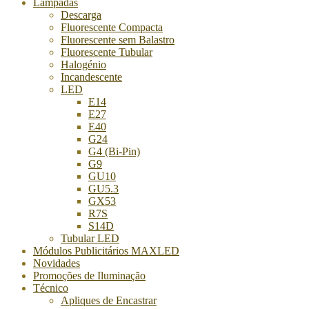
Lâmpadas
Descarga
Fluorescente Compacta
Fluorescente sem Balastro
Fluorescente Tubular
Halogénio
Incandescente
LED
E14
E27
E40
G24
G4 (Bi-Pin)
G9
GU10
GU5.3
GX53
R7S
S14D
Tubular LED
Módulos Publicitários MAXLED
Novidades
Promoções de Iluminação
Técnico
Apliques de Encastrar