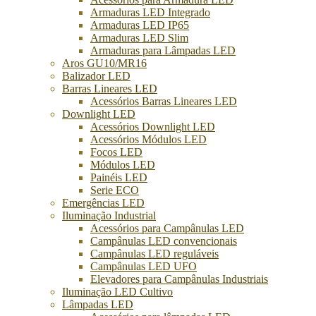
Armaduras LED Integrado
Armaduras LED IP65
Armaduras LED Slim
Armaduras para Lâmpadas LED
Aros GU10/MR16
Balizador LED
Barras Lineares LED
Acessórios Barras Lineares LED
Downlight LED
Acessórios Downlight LED
Acessórios Módulos LED
Focos LED
Módulos LED
Painéis LED
Serie ECO
Emergências LED
Iluminação Industrial
Acessórios para Campânulas LED
Campânulas LED convencionais
Campânulas LED reguláveis
Campânulas LED UFO
Elevadores para Campânulas Industriais
Iluminação LED Cultivo
Lâmpadas LED