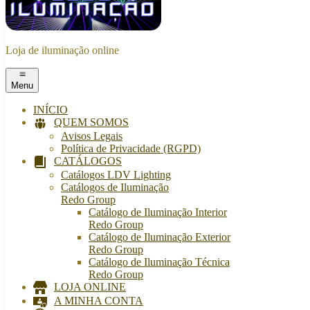
Loja de iluminação online
Menu
INÍCIO
QUEM SOMOS
Avisos Legais
Política de Privacidade (RGPD)
CATÁLOGOS
Catálogos LDV Lighting
Catálogos de Iluminação
Redo Group
Catálogo de Iluminação Interior
Redo Group
Catálogo de Iluminação Exterior
Redo Group
Catálogo de Iluminação Técnica
Redo Group
LOJA ONLINE
A MINHA CONTA