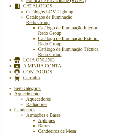
Política de Privacidade (RGPD)
CATÁLOGOS
Catálogos LDV Lighting
Catálogos de Iluminação
Redo Group
Catálogo de Iluminação Interior
Redo Group
Catálogo de Iluminação Exterior
Redo Group
Catálogo de Iluminação Técnica
Redo Group
LOJA ONLINE
A MINHA CONTA
CONTACTOS
Carrinho
Sem categoria
Aquecimento
Aquecedores
Radiadores
Candeeiros
Armações e Bases
Apliques
Barras
Candeeiros de Mesa