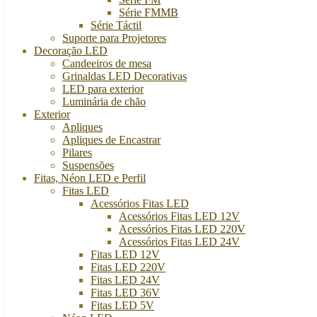
Série FMMB
Série Táctil
Suporte para Projetores
Decoração LED
Candeeiros de mesa
Grinaldas LED Decorativas
LED para exterior
Luminária de chão
Exterior
Apliques
Apliques de Encastrar
Pilares
Suspensões
Fitas, Néon LED e Perfil
Fitas LED
Acessórios Fitas LED
Acessórios Fitas LED 12V
Acessórios Fitas LED 220V
Acessórios Fitas LED 24V
Fitas LED 12V
Fitas LED 220V
Fitas LED 24V
Fitas LED 36V
Fitas LED 5V