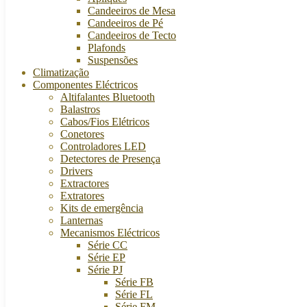
Candeeiros de Mesa
Candeeiros de Pé
Candeeiros de Tecto
Plafonds
Suspensões
Climatização
Componentes Eléctricos
Altifalantes Bluetooth
Balastros
Cabos/Fios Elétricos
Conetores
Controladores LED
Detectores de Presença
Drivers
Extractores
Extratores
Kits de emergência
Lanternas
Mecanismos Eléctricos
Série CC
Série EP
Série PJ
Série FB
Série FL
Série FM