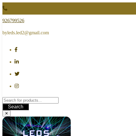
Skip
to
content
926799526
byleds.led2@gmail.com
Search
✕