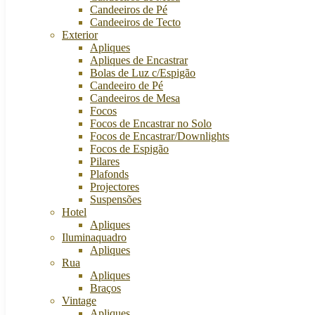
Candeeiros de Pé
Candeeiros de Tecto
Exterior
Apliques
Apliques de Encastrar
Bolas de Luz c/Espigão
Candeeiro de Pé
Candeeiros de Mesa
Focos
Focos de Encastrar no Solo
Focos de Encastrar/Downlights
Focos de Espigão
Pilares
Plafonds
Projectores
Suspensões
Hotel
Apliques
Iluminaquadro
Apliques
Rua
Apliques
Braços
Vintage
Apliques