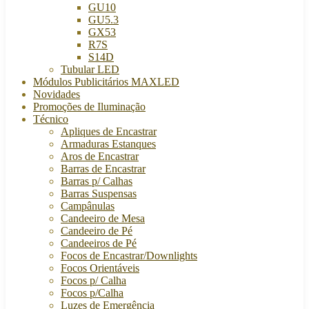
GU10
GU5.3
GX53
R7S
S14D
Tubular LED
Módulos Publicitários MAXLED
Novidades
Promoções de Iluminação
Técnico
Apliques de Encastrar
Armaduras Estanques
Aros de Encastrar
Barras de Encastrar
Barras p/ Calhas
Barras Suspensas
Campânulas
Candeeiro de Mesa
Candeeiro de Pé
Candeeiros de Pé
Focos de Encastrar/Downlights
Focos Orientáveis
Focos p/ Calha
Focos p/Calha
Luzes de Emergência