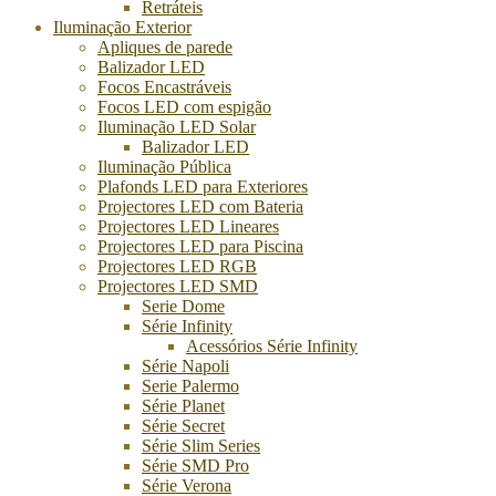
Retráteis
Iluminação Exterior
Apliques de parede
Balizador LED
Focos Encastráveis
Focos LED com espigão
Iluminação LED Solar
Balizador LED
Iluminação Pública
Plafonds LED para Exteriores
Projectores LED com Bateria
Projectores LED Lineares
Projectores LED para Piscina
Projectores LED RGB
Projectores LED SMD
Serie Dome
Série Infinity
Acessórios Série Infinity
Série Napoli
Serie Palermo
Série Planet
Série Secret
Série Slim Series
Série SMD Pro
Série Verona