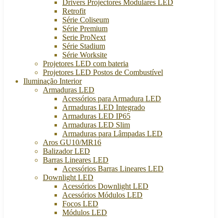
Drivers Projectores Modulares LED
Retrofit
Série Coliseum
Série Premium
Serie ProNext
Série Stadium
Série Worksite
Projetores LED com bateria
Projetores LED Postos de Combustível
Iluminação Interior
Armaduras LED
Acessórios para Armadura LED
Armaduras LED Integrado
Armaduras LED IP65
Armaduras LED Slim
Armaduras para Lâmpadas LED
Aros GU10/MR16
Balizador LED
Barras Lineares LED
Acessórios Barras Lineares LED
Downlight LED
Acessórios Downlight LED
Acessórios Módulos LED
Focos LED
Módulos LED