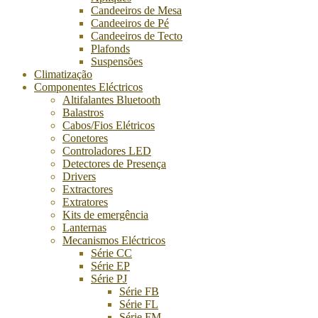
Candeeiros de Mesa
Candeeiros de Pé
Candeeiros de Tecto
Plafonds
Suspensões
Climatização
Componentes Eléctricos
Altifalantes Bluetooth
Balastros
Cabos/Fios Elétricos
Conetores
Controladores LED
Detectores de Presença
Drivers
Extractores
Extratores
Kits de emergência
Lanternas
Mecanismos Eléctricos
Série CC
Série EP
Série PJ
Série FB
Série FL
Série FM