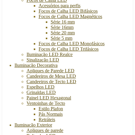
Focos de Calha LED
Acessórios para perfis
Focos de Calha LED Bifásicos
Focos de Calha LED Magnéticos
Série 16 mm
Série 16mm
Série 20 mm
Série 5 mm
Focos de Calha LED Monofásicos
Focos de Calha LED Trifásicos
Iluminação LED Realce
Sinalização LED
Iluminação Decorativa
Apliques de Parede LED
Candeeiros de Mesa LED
Candeeiros de Tecto LED
Espelhos LED
Grinaldas LED
Painel LED Hexagonal
Ventoinhas de Tecto
Estilo Plafon
Pás Normais
Retráteis
Iluminação Exterior
Apliques de parede