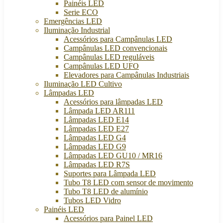
Painéis LED
Serie ECO
Emergências LED
Iluminação Industrial
Acessórios para Campânulas LED
Campânulas LED convencionais
Campânulas LED reguláveis
Campânulas LED UFO
Elevadores para Campânulas Industriais
Iluminação LED Cultivo
Lâmpadas LED
Acessórios para lâmpadas LED
Lâmpada LED AR111
Lâmpadas LED E14
Lâmpadas LED E27
Lâmpadas LED G4
Lâmpadas LED G9
Lâmpadas LED GU10 / MR16
Lâmpadas LED R7S
Suportes para Lâmpada LED
Tubo T8 LED com sensor de movimento
Tubo T8 LED de alumínio
Tubos LED Vidro
Painéis LED
Acessórios para Painel LED