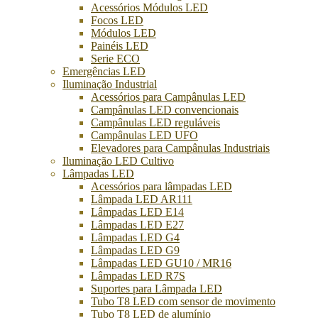
Acessórios Módulos LED
Focos LED
Módulos LED
Painéis LED
Serie ECO
Emergências LED
Iluminação Industrial
Acessórios para Campânulas LED
Campânulas LED convencionais
Campânulas LED reguláveis
Campânulas LED UFO
Elevadores para Campânulas Industriais
Iluminação LED Cultivo
Lâmpadas LED
Acessórios para lâmpadas LED
Lâmpada LED AR111
Lâmpadas LED E14
Lâmpadas LED E27
Lâmpadas LED G4
Lâmpadas LED G9
Lâmpadas LED GU10 / MR16
Lâmpadas LED R7S
Suportes para Lâmpada LED
Tubo T8 LED com sensor de movimento
Tubo T8 LED de alumínio