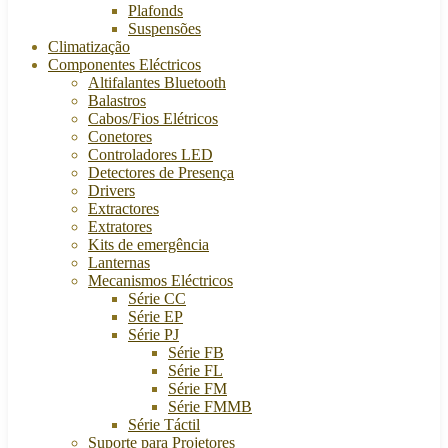
Plafonds
Suspensões
Climatização
Componentes Eléctricos
Altifalantes Bluetooth
Balastros
Cabos/Fios Elétricos
Conetores
Controladores LED
Detectores de Presença
Drivers
Extractores
Extratores
Kits de emergência
Lanternas
Mecanismos Eléctricos
Série CC
Série EP
Série PJ
Série FB
Série FL
Série FM
Série FMMB
Série Táctil
Suporte para Projetores