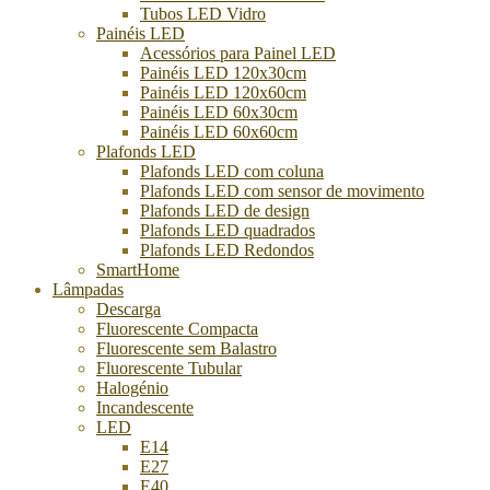
Tubos LED Vidro
Painéis LED
Acessórios para Painel LED
Painéis LED 120x30cm
Painéis LED 120x60cm
Painéis LED 60x30cm
Painéis LED 60x60cm
Plafonds LED
Plafonds LED com coluna
Plafonds LED com sensor de movimento
Plafonds LED de design
Plafonds LED quadrados
Plafonds LED Redondos
SmartHome
Lâmpadas
Descarga
Fluorescente Compacta
Fluorescente sem Balastro
Fluorescente Tubular
Halogénio
Incandescente
LED
E14
E27
E40