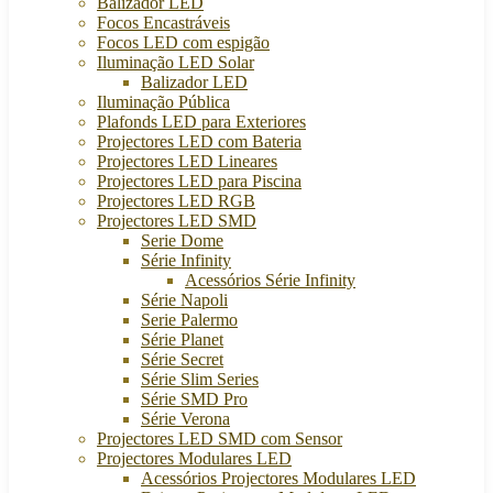
Balizador LED
Focos Encastráveis
Focos LED com espigão
Iluminação LED Solar
Balizador LED
Iluminação Pública
Plafonds LED para Exteriores
Projectores LED com Bateria
Projectores LED Lineares
Projectores LED para Piscina
Projectores LED RGB
Projectores LED SMD
Serie Dome
Série Infinity
Acessórios Série Infinity
Série Napoli
Serie Palermo
Série Planet
Série Secret
Série Slim Series
Série SMD Pro
Série Verona
Projectores LED SMD com Sensor
Projectores Modulares LED
Acessórios Projectores Modulares LED