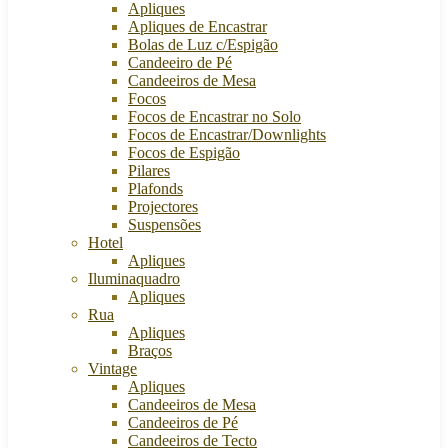
Apliques
Apliques de Encastrar
Bolas de Luz c/Espigão
Candeeiro de Pé
Candeeiros de Mesa
Focos
Focos de Encastrar no Solo
Focos de Encastrar/Downlights
Focos de Espigão
Pilares
Plafonds
Projectores
Suspensões
Hotel
Apliques
Iluminaquadro
Apliques
Rua
Apliques
Braços
Vintage
Apliques
Candeeiros de Mesa
Candeeiros de Pé
Candeeiros de Tecto