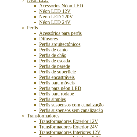
Néon LED
Acessórios Néon LED
Néon LED 12V
Néon LED 220V
Néon LED 24V
Perfis
Acessórios para perfis
Difusores
Perfis arquitectónicos
Perfis de canto
Perfis de chão
Perfis de escada
Perfis de parede
Perfis de superfície
Perfis encastráveis
Perfis para móveis
Perfis para néon LED
Perfis para rodapé
Perfis simples
Perfis suspensos com canalização
Perfis suspensos sem canalização
Transformadores
Transformadores Exterior 12V
Transformadores Exterior 24V
Transformadores Interiores 12V