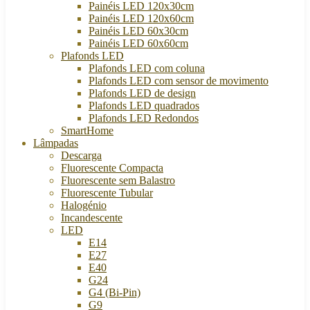
Painéis LED 120x30cm
Painéis LED 120x60cm
Painéis LED 60x30cm
Painéis LED 60x60cm
Plafonds LED
Plafonds LED com coluna
Plafonds LED com sensor de movimento
Plafonds LED de design
Plafonds LED quadrados
Plafonds LED Redondos
SmartHome
Lâmpadas
Descarga
Fluorescente Compacta
Fluorescente sem Balastro
Fluorescente Tubular
Halogénio
Incandescente
LED
E14
E27
E40
G24
G4 (Bi-Pin)
G9