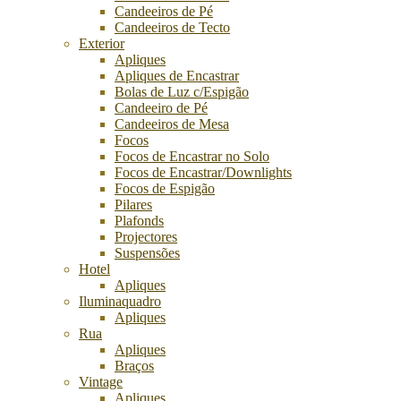
Candeeiros de Pé
Candeeiros de Tecto
Exterior
Apliques
Apliques de Encastrar
Bolas de Luz c/Espigão
Candeeiro de Pé
Candeeiros de Mesa
Focos
Focos de Encastrar no Solo
Focos de Encastrar/Downlights
Focos de Espigão
Pilares
Plafonds
Projectores
Suspensões
Hotel
Apliques
Iluminaquadro
Apliques
Rua
Apliques
Braços
Vintage
Apliques