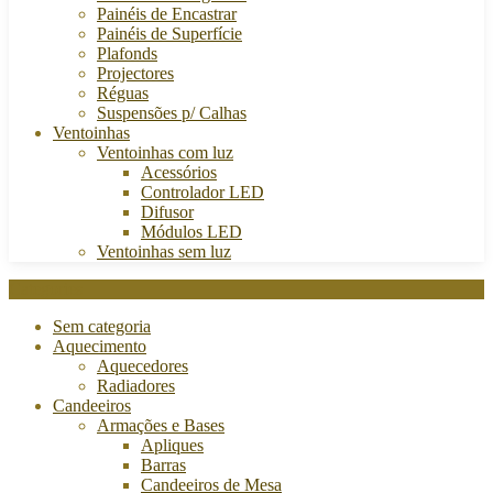
Painéis de Encastrar
Painéis de Superfície
Plafonds
Projectores
Réguas
Suspensões p/ Calhas
Ventoinhas
Ventoinhas com luz
Acessórios
Controlador LED
Difusor
Módulos LED
Ventoinhas sem luz
Categories
Sem categoria
Aquecimento
Aquecedores
Radiadores
Candeeiros
Armações e Bases
Apliques
Barras
Candeeiros de Mesa