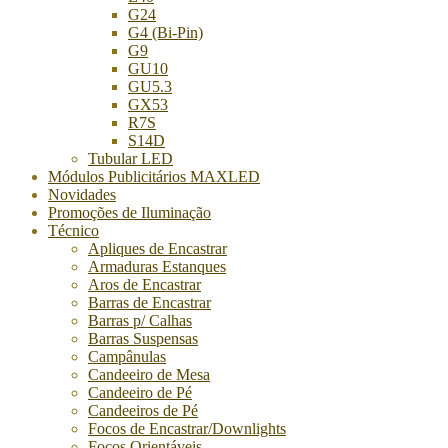
G24
G4 (Bi-Pin)
G9
GU10
GU5.3
GX53
R7S
S14D
Tubular LED
Módulos Publicitários MAXLED
Novidades
Promoções de Iluminação
Técnico
Apliques de Encastrar
Armaduras Estanques
Aros de Encastrar
Barras de Encastrar
Barras p/ Calhas
Barras Suspensas
Campânulas
Candeeiro de Mesa
Candeeiro de Pé
Candeeiros de Pé
Focos de Encastrar/Downlights
Focos Orientáveis