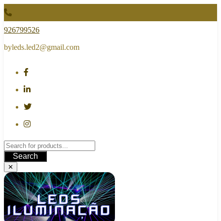
Skip
to
content
926799526
byleds.led2@gmail.com
Search
✕