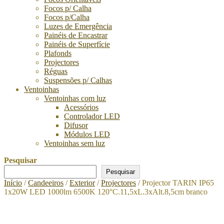
Focos p/ Calha
Focos p/Calha
Luzes de Emergência
Painéis de Encastrar
Painéis de Superfície
Plafonds
Projectores
Réguas
Suspensões p/ Calhas
Ventoinhas
Ventoinhas com luz
Acessórios
Controlador LED
Difusor
Módulos LED
Ventoinhas sem luz
Pesquisar
Pesquisar
Início
/
Candeeiros
/
Exterior
/
Projectores
/ Projector TARIN IP65
1x20W LED 1000lm 6500K 120°C.11,5xL.3xAlt.8,5cm branco