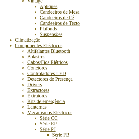
Vintage
Apliques
Candeeiros de Mesa
Candeeiros de Pé
Candeeiros de Tecto
Plafonds
Suspensões
Climatização
Componentes Eléctricos
Altifalantes Bluetooth
Balastros
Cabos/Fios Elétricos
Conetores
Controladores LED
Detectores de Presença
Drivers
Extractores
Extratores
Kits de emergência
Lanternas
Mecanismos Eléctricos
Série CC
Série EP
Série PJ
Série FB