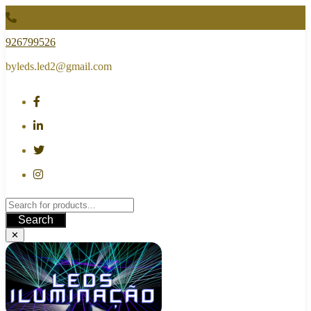
Skip
to
content
926799526
byleds.led2@gmail.com
Search
✕