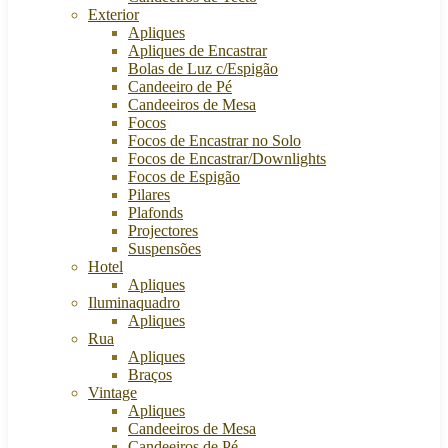
Exterior
Apliques
Apliques de Encastrar
Bolas de Luz c/Espigão
Candeeiro de Pé
Candeeiros de Mesa
Focos
Focos de Encastrar no Solo
Focos de Encastrar/Downlights
Focos de Espigão
Pilares
Plafonds
Projectores
Suspensões
Hotel
Apliques
Iluminaquadro
Apliques
Rua
Apliques
Braços
Vintage
Apliques
Candeeiros de Mesa
Candeeiros de Pé