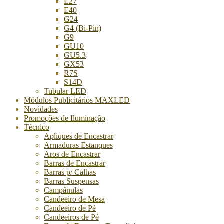
E27
E40
G24
G4 (Bi-Pin)
G9
GU10
GU5.3
GX53
R7S
S14D
Tubular LED
Módulos Publicitários MAXLED
Novidades
Promoções de Iluminação
Técnico
Apliques de Encastrar
Armaduras Estanques
Aros de Encastrar
Barras de Encastrar
Barras p/ Calhas
Barras Suspensas
Campânulas
Candeeiro de Mesa
Candeeiro de Pé
Candeeiros de Pé