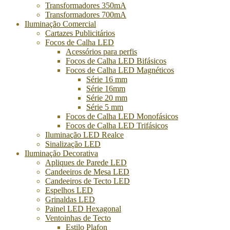
Transformadores 350mA
Transformadores 700mA
Iluminação Comercial
Cartazes Publicitários
Focos de Calha LED
Acessórios para perfis
Focos de Calha LED Bifásicos
Focos de Calha LED Magnéticos
Série 16 mm
Série 16mm
Série 20 mm
Série 5 mm
Focos de Calha LED Monofásicos
Focos de Calha LED Trifásicos
Iluminação LED Realce
Sinalização LED
Iluminação Decorativa
Apliques de Parede LED
Candeeiros de Mesa LED
Candeeiros de Tecto LED
Espelhos LED
Grinaldas LED
Painel LED Hexagonal
Ventoinhas de Tecto
Estilo Plafon