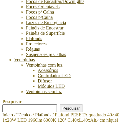
Focos de Encastrar/Downlights
Focos Orientáveis
Focos p/ Calha
Focos p/Calha
Luzes de Emergência
Painéis de Encastrar
Painéis de Superfície
Plafonds
Projectores
Réguas
Suspensões p/ Calhas
Ventoinhas
Ventoinhas com luz
Acessórios
Controlador LED
Difusor
Módulos LED
Ventoinhas sem luz
Pesquisar
Pesquisar
Início
/
Técnico
/
Plafonds
/ Plafond PESETA quadrado 40×40
1x28W LED 1960lm 6000K 120° C.40xL.40xAlt.4cm níquel