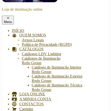
Loja de iluminação online
Menu
INÍCIO
QUEM SOMOS
Avisos Legais
Política de Privacidade (RGPD)
CATÁLOGOS
Catálogos LDV Lighting
Catálogos de Iluminação
Redo Group
Catálogo de Iluminação Interior
Redo Group
Catálogo de Iluminação Exterior
Redo Group
Catálogo de Iluminação Técnica
Redo Group
LOJA ONLINE
A MINHA CONTA
CONTACTOS
Carrinho