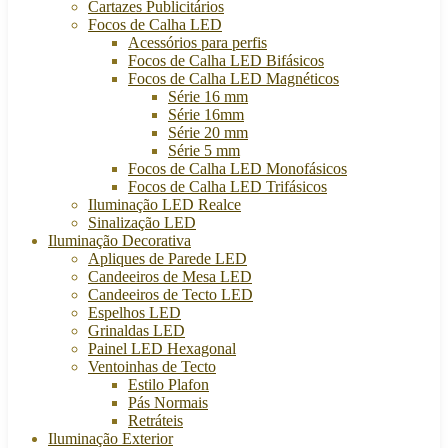
Cartazes Publicitários
Focos de Calha LED
Acessórios para perfis
Focos de Calha LED Bifásicos
Focos de Calha LED Magnéticos
Série 16 mm
Série 16mm
Série 20 mm
Série 5 mm
Focos de Calha LED Monofásicos
Focos de Calha LED Trifásicos
Iluminação LED Realce
Sinalização LED
Iluminação Decorativa
Apliques de Parede LED
Candeeiros de Mesa LED
Candeeiros de Tecto LED
Espelhos LED
Grinaldas LED
Painel LED Hexagonal
Ventoinhas de Tecto
Estilo Plafon
Pás Normais
Retráteis
Iluminação Exterior