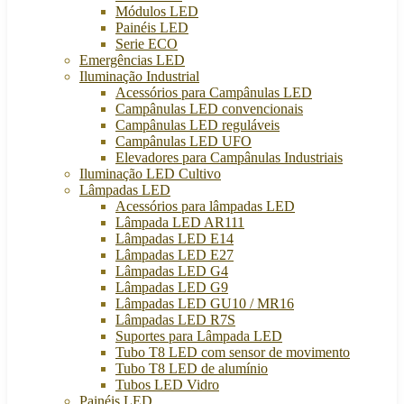
Módulos LED
Painéis LED
Serie ECO
Emergências LED
Iluminação Industrial
Acessórios para Campânulas LED
Campânulas LED convencionais
Campânulas LED reguláveis
Campânulas LED UFO
Elevadores para Campânulas Industriais
Iluminação LED Cultivo
Lâmpadas LED
Acessórios para lâmpadas LED
Lâmpada LED AR111
Lâmpadas LED E14
Lâmpadas LED E27
Lâmpadas LED G4
Lâmpadas LED G9
Lâmpadas LED GU10 / MR16
Lâmpadas LED R7S
Suportes para Lâmpada LED
Tubo T8 LED com sensor de movimento
Tubo T8 LED de alumínio
Tubos LED Vidro
Painéis LED