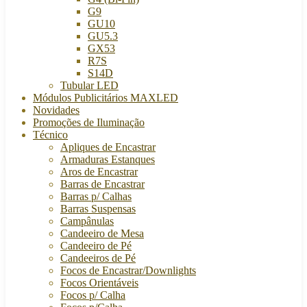
G9
GU10
GU5.3
GX53
R7S
S14D
Tubular LED
Módulos Publicitários MAXLED
Novidades
Promoções de Iluminação
Técnico
Apliques de Encastrar
Armaduras Estanques
Aros de Encastrar
Barras de Encastrar
Barras p/ Calhas
Barras Suspensas
Campânulas
Candeeiro de Mesa
Candeeiro de Pé
Candeeiros de Pé
Focos de Encastrar/Downlights
Focos Orientáveis
Focos p/ Calha