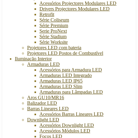
Acessórios Projectores Modulares LED
Drivers Projectores Modulares LED
Retrofit
Série Coliseum
Série Premium
Serie ProNext
Série Stadium
Série Worksite
Projetores LED com bateria
Projetores LED Postos de Combustível
Iluminação Interior
Armaduras LED
Acessórios para Armadura LED
Armaduras LED Integrado
Armaduras LED IP65
Armaduras LED Slim
Armaduras para Lâmpadas LED
Aros GU10/MR16
Balizador LED
Barras Lineares LED
Acessórios Barras Lineares LED
Downlight LED
Acessórios Downlight LED
Acessórios Módulos LED
Focos LED