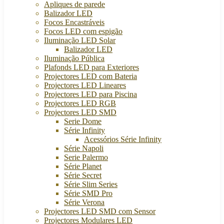
Apliques de parede
Balizador LED
Focos Encastráveis
Focos LED com espigão
Iluminação LED Solar
Balizador LED
Iluminação Pública
Plafonds LED para Exteriores
Projectores LED com Bateria
Projectores LED Lineares
Projectores LED para Piscina
Projectores LED RGB
Projectores LED SMD
Serie Dome
Série Infinity
Acessórios Série Infinity
Série Napoli
Serie Palermo
Série Planet
Série Secret
Série Slim Series
Série SMD Pro
Série Verona
Projectores LED SMD com Sensor
Projectores Modulares LED