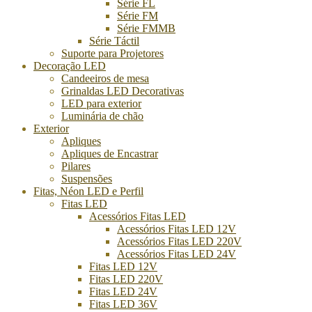
Série FL
Série FM
Série FMMB
Série Táctil
Suporte para Projetores
Decoração LED
Candeeiros de mesa
Grinaldas LED Decorativas
LED para exterior
Luminária de chão
Exterior
Apliques
Apliques de Encastrar
Pilares
Suspensões
Fitas, Néon LED e Perfil
Fitas LED
Acessórios Fitas LED
Acessórios Fitas LED 12V
Acessórios Fitas LED 220V
Acessórios Fitas LED 24V
Fitas LED 12V
Fitas LED 220V
Fitas LED 24V
Fitas LED 36V