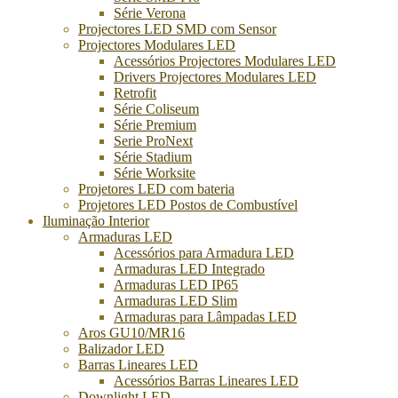
Série Verona
Projectores LED SMD com Sensor
Projectores Modulares LED
Acessórios Projectores Modulares LED
Drivers Projectores Modulares LED
Retrofit
Série Coliseum
Série Premium
Serie ProNext
Série Stadium
Série Worksite
Projetores LED com bateria
Projetores LED Postos de Combustível
Iluminação Interior
Armaduras LED
Acessórios para Armadura LED
Armaduras LED Integrado
Armaduras LED IP65
Armaduras LED Slim
Armaduras para Lâmpadas LED
Aros GU10/MR16
Balizador LED
Barras Lineares LED
Acessórios Barras Lineares LED
Downlight LED