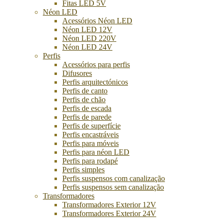
Fitas LED 5V
Néon LED
Acessórios Néon LED
Néon LED 12V
Néon LED 220V
Néon LED 24V
Perfis
Acessórios para perfis
Difusores
Perfis arquitectónicos
Perfis de canto
Perfis de chão
Perfis de escada
Perfis de parede
Perfis de superfície
Perfis encastráveis
Perfis para móveis
Perfis para néon LED
Perfis para rodapé
Perfis simples
Perfis suspensos com canalização
Perfis suspensos sem canalização
Transformadores
Transformadores Exterior 12V
Transformadores Exterior 24V