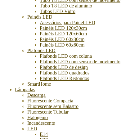
Tubo T8 LED com sensor de movimento
Tubo T8 LED de alumínio
Tubos LED Vidro
Painéis LED
Acessórios para Painel LED
Painéis LED 120x30cm
Painéis LED 120x60cm
Painéis LED 60x30cm
Painéis LED 60x60cm
Plafonds LED
Plafonds LED com coluna
Plafonds LED com sensor de movimento
Plafonds LED de design
Plafonds LED quadrados
Plafonds LED Redondos
SmartHome
Lâmpadas
Descarga
Fluorescente Compacta
Fluorescente sem Balastro
Fluorescente Tubular
Halogénio
Incandescente
LED
E14