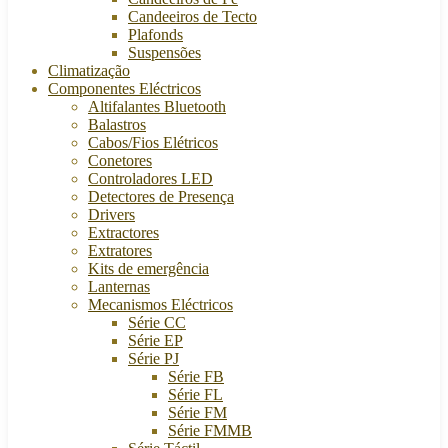
Candeeiros de Tecto
Plafonds
Suspensões
Climatização
Componentes Eléctricos
Altifalantes Bluetooth
Balastros
Cabos/Fios Elétricos
Conetores
Controladores LED
Detectores de Presença
Drivers
Extractores
Extratores
Kits de emergência
Lanternas
Mecanismos Eléctricos
Série CC
Série EP
Série PJ
Série FB
Série FL
Série FM
Série FMMB