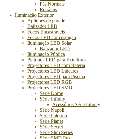
Pás Normais
Retráteis
Iluminação Exterior
Apliques de parede
Balizador LED
Focos Encastráveis
Focos LED com espigão
Iluminação LED Solar
Balizador LED
Iluminação Pública
Plafonds LED para Exteriores
Projectores LED com Bateria
Projectores LED Lineares
Projectores LED para Piscina
Projectores LED RGB
Projectores LED SMD
Serie Dome
Série Infinity
Acessórios Série Infinity
Série Napoli
Serie Palermo
Série Planet
Série Secret
Série Slim Series
Série SMD Pro