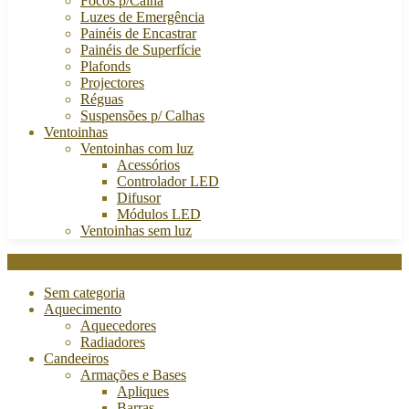
Focos p/Calha
Luzes de Emergência
Painéis de Encastrar
Painéis de Superfície
Plafonds
Projectores
Réguas
Suspensões p/ Calhas
Ventoinhas
Ventoinhas com luz
Acessórios
Controlador LED
Difusor
Módulos LED
Ventoinhas sem luz
Categories
Sem categoria
Aquecimento
Aquecedores
Radiadores
Candeeiros
Armações e Bases
Apliques
Barras