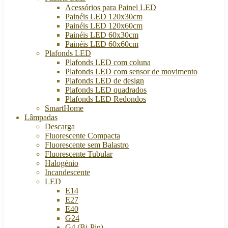
Acessórios para Painel LED
Painéis LED 120x30cm
Painéis LED 120x60cm
Painéis LED 60x30cm
Painéis LED 60x60cm
Plafonds LED
Plafonds LED com coluna
Plafonds LED com sensor de movimento
Plafonds LED de design
Plafonds LED quadrados
Plafonds LED Redondos
SmartHome
Lâmpadas
Descarga
Fluorescente Compacta
Fluorescente sem Balastro
Fluorescente Tubular
Halogénio
Incandescente
LED
E14
E27
E40
G24
G4 (Bi-Pin)