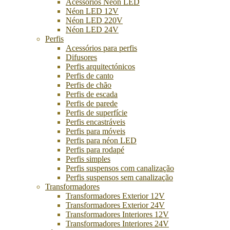
Acessórios Néon LED
Néon LED 12V
Néon LED 220V
Néon LED 24V
Perfis
Acessórios para perfis
Difusores
Perfis arquitectónicos
Perfis de canto
Perfis de chão
Perfis de escada
Perfis de parede
Perfis de superfície
Perfis encastráveis
Perfis para móveis
Perfis para néon LED
Perfis para rodapé
Perfis simples
Perfis suspensos com canalização
Perfis suspensos sem canalização
Transformadores
Transformadores Exterior 12V
Transformadores Exterior 24V
Transformadores Interiores 12V
Transformadores Interiores 24V