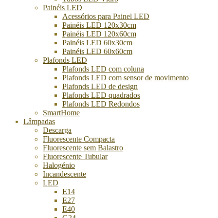
Painéis LED
Acessórios para Painel LED
Painéis LED 120x30cm
Painéis LED 120x60cm
Painéis LED 60x30cm
Painéis LED 60x60cm
Plafonds LED
Plafonds LED com coluna
Plafonds LED com sensor de movimento
Plafonds LED de design
Plafonds LED quadrados
Plafonds LED Redondos
SmartHome
Lâmpadas
Descarga
Fluorescente Compacta
Fluorescente sem Balastro
Fluorescente Tubular
Halogénio
Incandescente
LED
E14
E27
E40
G24