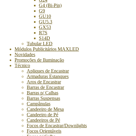
G4 (Bi-Pin)
G9
GU10
GU5.3
GX53
R7S
S14D
Tubular LED
Módulos Publicitários MAXLED
Novidades
Promoções de Iluminação
Técnico
Apliques de Encastrar
Armaduras Estanques
Aros de Encastrar
Barras de Encastrar
Barras p/ Calhas
Barras Suspensas
Campânulas
Candeeiro de Mesa
Candeeiro de Pé
Candeeiros de Pé
Focos de Encastrar/Downlights
Focos Orientáveis