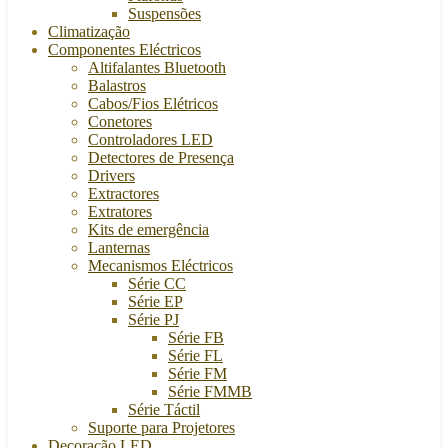
Suspensões
Climatização
Componentes Eléctricos
Altifalantes Bluetooth
Balastros
Cabos/Fios Elétricos
Conetores
Controladores LED
Detectores de Presença
Drivers
Extractores
Extratores
Kits de emergência
Lanternas
Mecanismos Eléctricos
Série CC
Série EP
Série PJ
Série FB
Série FL
Série FM
Série FMMB
Série Táctil
Suporte para Projetores
Decoração LED