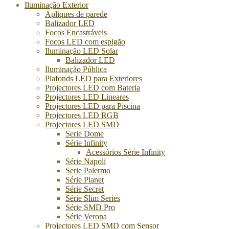
Iluminação Exterior
Apliques de parede
Balizador LED
Focos Encastráveis
Focos LED com espigão
Iluminação LED Solar
Balizador LED
Iluminação Pública
Plafonds LED para Exteriores
Projectores LED com Bateria
Projectores LED Lineares
Projectores LED para Piscina
Projectores LED RGB
Projectores LED SMD
Serie Dome
Série Infinity
Acessórios Série Infinity
Série Napoli
Serie Palermo
Série Planet
Série Secret
Série Slim Series
Série SMD Pro
Série Verona
Projectores LED SMD com Sensor