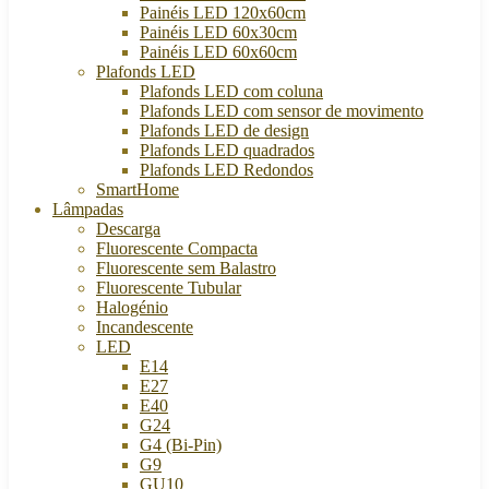
Painéis LED 120x60cm
Painéis LED 60x30cm
Painéis LED 60x60cm
Plafonds LED
Plafonds LED com coluna
Plafonds LED com sensor de movimento
Plafonds LED de design
Plafonds LED quadrados
Plafonds LED Redondos
SmartHome
Lâmpadas
Descarga
Fluorescente Compacta
Fluorescente sem Balastro
Fluorescente Tubular
Halogénio
Incandescente
LED
E14
E27
E40
G24
G4 (Bi-Pin)
G9
GU10