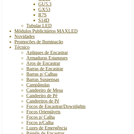
GU5.3
GX53
R7S
S14D
Tubular LED
Módulos Publicitários MAXLED
Novidades
Promoções de Iluminação
Técnico
Apliques de Encastrar
Armaduras Estanques
Aros de Encastrar
Barras de Encastrar
Barras p/ Calhas
Barras Suspensas
Campânulas
Candeeiro de Mesa
Candeeiro de Pé
Candeeiros de Pé
Focos de Encastrar/Downlights
Focos Orientáveis
Focos p/ Calha
Focos p/Calha
Luzes de Emergência
Painéis de Encastrar