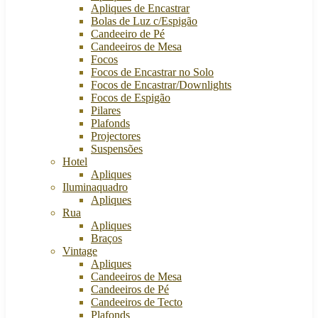
Apliques de Encastrar
Bolas de Luz c/Espigão
Candeeiro de Pé
Candeeiros de Mesa
Focos
Focos de Encastrar no Solo
Focos de Encastrar/Downlights
Focos de Espigão
Pilares
Plafonds
Projectores
Suspensões
Hotel
Apliques
Iluminaquadro
Apliques
Rua
Apliques
Braços
Vintage
Apliques
Candeeiros de Mesa
Candeeiros de Pé
Candeeiros de Tecto
Plafonds