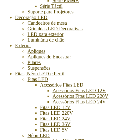
Série FMMB
Série Táctil
Suporte para Projetores
Decoração LED
Candeeiros de mesa
Grinaldas LED Decorativas
LED para exterior
Luminária de chão
Exterior
Apliques
Apliques de Encastrar
Pilares
Suspensões
Fitas, Néon LED e Perfil
Fitas LED
Acessórios Fitas LED
Acessórios Fitas LED 12V
Acessórios Fitas LED 220V
Acessórios Fitas LED 24V
Fitas LED 12V
Fitas LED 220V
Fitas LED 24V
Fitas LED 36V
Fitas LED 5V
Néon LED