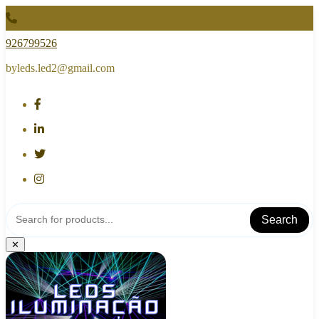
Skip
to
content
926799526
byleds.led2@gmail.com
Search
✕