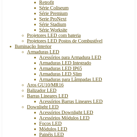
Retrofit
Série Coliseum
Série Premium
Serie ProNext
Série Stadium
Série Worksite
Projetores LED com bateria
Projetores LED Postos de Combustível
Iluminação Interior
Armaduras LED
Acessórios para Armadura LED
Armaduras LED Integrado
Armaduras LED IP65
Armaduras LED Slim
Armaduras para Lâmpadas LED
Aros GU10/MR16
Balizador LED
Barras Lineares LED
Acessórios Barras Lineares LED
Downlight LED
Acessórios Downlight LED
Acessórios Módulos LED
Focos LED
Módulos LED
Painéis LED