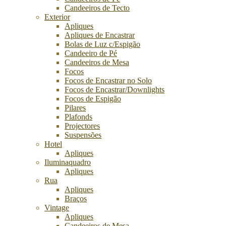
Candeeiros de Tecto
Exterior
Apliques
Apliques de Encastrar
Bolas de Luz c/Espigão
Candeeiro de Pé
Candeeiros de Mesa
Focos
Focos de Encastrar no Solo
Focos de Encastrar/Downlights
Focos de Espigão
Pilares
Plafonds
Projectores
Suspensões
Hotel
Apliques
Iluminaquadro
Apliques
Rua
Apliques
Braços
Vintage
Apliques
Candeeiros de Mesa