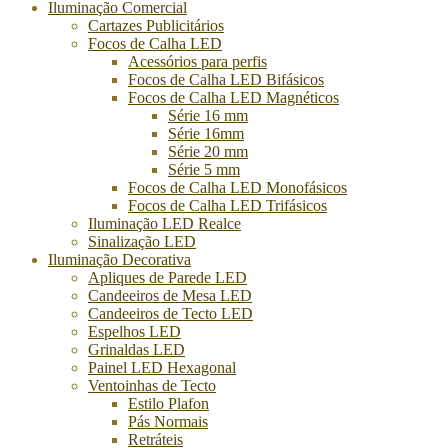
Iluminação Comercial
Cartazes Publicitários
Focos de Calha LED
Acessórios para perfis
Focos de Calha LED Bifásicos
Focos de Calha LED Magnéticos
Série 16 mm
Série 16mm
Série 20 mm
Série 5 mm
Focos de Calha LED Monofásicos
Focos de Calha LED Trifásicos
Iluminação LED Realce
Sinalização LED
Iluminação Decorativa
Apliques de Parede LED
Candeeiros de Mesa LED
Candeeiros de Tecto LED
Espelhos LED
Grinaldas LED
Painel LED Hexagonal
Ventoinhas de Tecto
Estilo Plafon
Pás Normais
Retráteis