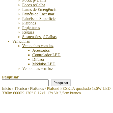
Focos p/ Calha
Focos p/Calha
Luzes de Emergência
Painéis de Encastrar
Painéis de Superfície
Plafonds
Projectores
Réguas
Suspensões p/ Calhas
Ventoinhas
Ventoinhas com luz
Acessórios
Controlador LED
Difusor
Módulos LED
Ventoinhas sem luz
Pesquisar
Pesquisar
Início
/
Técnico
/
Plafonds
/ Plafond PESETA quadrado 1x6W LED
336lm 6000K 120° C.12xL.12xAlt.3,5cm branco