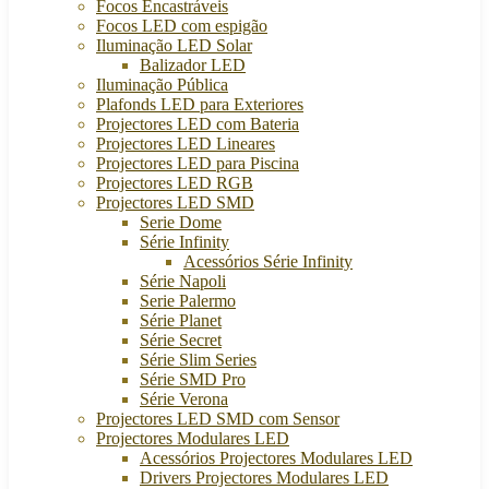
Focos Encastráveis
Focos LED com espigão
Iluminação LED Solar
Balizador LED
Iluminação Pública
Plafonds LED para Exteriores
Projectores LED com Bateria
Projectores LED Lineares
Projectores LED para Piscina
Projectores LED RGB
Projectores LED SMD
Serie Dome
Série Infinity
Acessórios Série Infinity
Série Napoli
Serie Palermo
Série Planet
Série Secret
Série Slim Series
Série SMD Pro
Série Verona
Projectores LED SMD com Sensor
Projectores Modulares LED
Acessórios Projectores Modulares LED
Drivers Projectores Modulares LED