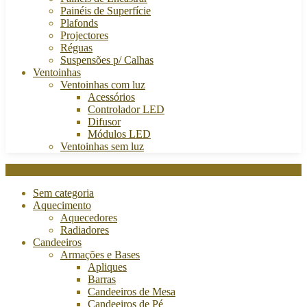
Painéis de Superfície
Plafonds
Projectores
Réguas
Suspensões p/ Calhas
Ventoinhas
Ventoinhas com luz
Acessórios
Controlador LED
Difusor
Módulos LED
Ventoinhas sem luz
Categories
Sem categoria
Aquecimento
Aquecedores
Radiadores
Candeeiros
Armações e Bases
Apliques
Barras
Candeeiros de Mesa
Candeeiros de Pé