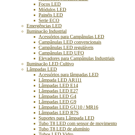
Focos LED
Módulos LED
Painéis LED
Serie ECO
Emergências LED
Iluminação Industrial
Acessórios para Campânulas LED
Campânulas LED convencionais
Campânulas LED reguláveis
Campânulas LED UFO
Elevadores para Campânulas Industriais
Iluminação LED Cultivo
Lâmpadas LED
Acessórios para lâmpadas LED
Lâmpada LED AR111
Lâmpadas LED E14
Lâmpadas LED E27
Lâmpadas LED G4
Lâmpadas LED G9
Lâmpadas LED GU10 / MR16
Lâmpadas LED R7S
Suportes para Lâmpada LED
Tubo T8 LED com sensor de movimento
Tubo T8 LED de alumínio
Tubos LED Vidro