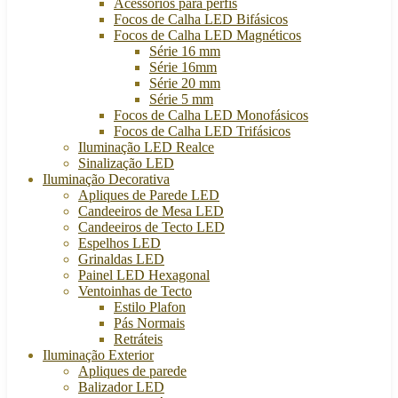
Acessórios para perfis
Focos de Calha LED Bifásicos
Focos de Calha LED Magnéticos
Série 16 mm
Série 16mm
Série 20 mm
Série 5 mm
Focos de Calha LED Monofásicos
Focos de Calha LED Trifásicos
Iluminação LED Realce
Sinalização LED
Iluminação Decorativa
Apliques de Parede LED
Candeeiros de Mesa LED
Candeeiros de Tecto LED
Espelhos LED
Grinaldas LED
Painel LED Hexagonal
Ventoinhas de Tecto
Estilo Plafon
Pás Normais
Retráteis
Iluminação Exterior
Apliques de parede
Balizador LED