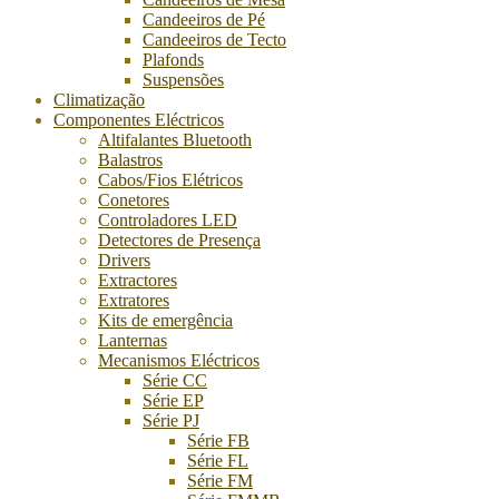
Candeeiros de Pé
Candeeiros de Tecto
Plafonds
Suspensões
Climatização
Componentes Eléctricos
Altifalantes Bluetooth
Balastros
Cabos/Fios Elétricos
Conetores
Controladores LED
Detectores de Presença
Drivers
Extractores
Extratores
Kits de emergência
Lanternas
Mecanismos Eléctricos
Série CC
Série EP
Série PJ
Série FB
Série FL
Série FM