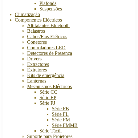
Plafonds
Suspensões
Climatização
Componentes Eléctricos
Altifalantes Bluetooth
Balastros
Cabos/Fios Elétricos
Conetores
Controladores LED
Detectores de Presença
Drivers
Extractores
Extratores
Kits de emergência
Lanternas
Mecanismos Eléctricos
Série CC
Série EP
Série PJ
Série FB
Série FL
Série FM
Série FMMB
Série Táctil
Suporte para Projetores