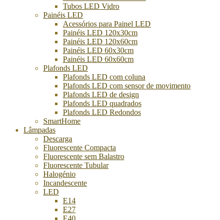
Tubos LED Vidro
Painéis LED
Acessórios para Painel LED
Painéis LED 120x30cm
Painéis LED 120x60cm
Painéis LED 60x30cm
Painéis LED 60x60cm
Plafonds LED
Plafonds LED com coluna
Plafonds LED com sensor de movimento
Plafonds LED de design
Plafonds LED quadrados
Plafonds LED Redondos
SmartHome
Lâmpadas
Descarga
Fluorescente Compacta
Fluorescente sem Balastro
Fluorescente Tubular
Halogénio
Incandescente
LED
E14
E27
E40