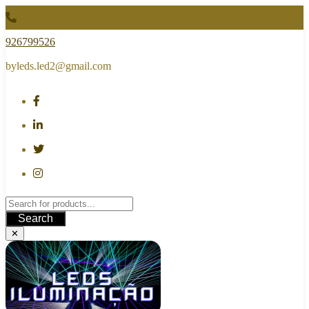
Skip
to
content
926799526
byleds.led2@gmail.com
Search
✕