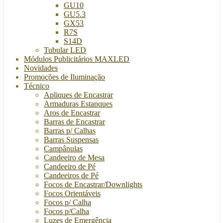
GU10
GU5.3
GX53
R7S
S14D
Tubular LED
Módulos Publicitários MAXLED
Novidades
Promoções de Iluminação
Técnico
Apliques de Encastrar
Armaduras Estanques
Aros de Encastrar
Barras de Encastrar
Barras p/ Calhas
Barras Suspensas
Campânulas
Candeeiro de Mesa
Candeeiro de Pé
Candeeiros de Pé
Focos de Encastrar/Downlights
Focos Orientáveis
Focos p/ Calha
Focos p/Calha
Luzes de Emergência