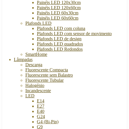
Painéis LED 120x30cm
Painéis LED 120x60cm
Painéis LED 60x30cm
Painéis LED 60x60cm
Plafonds LED
Plafonds LED com coluna
Plafonds LED com sensor de movimento
Plafonds LED de design
Plafonds LED quadrados
Plafonds LED Redondos
SmartHome
Lâmpadas
Descarga
Fluorescente Compacta
Fluorescente sem Balastro
Fluorescente Tubular
Halogénio
Incandescente
LED
E14
E27
E40
G24
G4 (Bi-Pin)
G9