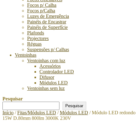
Focos p/ Calha
Focos p/Calha
Luzes de Emergência
Painéis de Encastrar
Painéis de Superfície
Plafonds
Projectores
Réguas
Suspensões p/ Calhas
Ventoinhas
Ventoinhas com luz
Acessórios
Controlador LED
Difusor
Módulos LED
Ventoinhas sem luz
Pesquisar
Pesquisar
Início
/
Fitas/Módulos LED
/
Módulos LED
/ Módulo LED redondo
15W D.80mm 800lm 3000K 230V