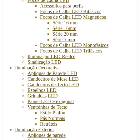
Focos de Calha LED
Acessórios para perfis
Focos de Calha LED Bifásicos
Focos de Calha LED Magnéticos
Série 16 mm
Série 16mm
Série 20 mm
Série 5 mm
Focos de Calha LED Monofásicos
Focos de Calha LED Trifásicos
Iluminação LED Realce
Sinalização LED
Iluminação Decorativa
Apliques de Parede LED
Candeeiros de Mesa LED
Candeeiros de Tecto LED
Espelhos LED
Grinaldas LED
Painel LED Hexagonal
Ventoinhas de Tecto
Estilo Plafon
Pás Normais
Retráteis
Iluminação Exterior
Apliques de parede