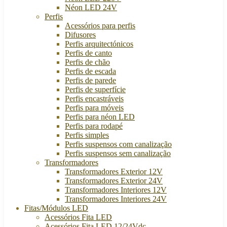
Néon LED 24V
Perfis
Acessórios para perfis
Difusores
Perfis arquitectónicos
Perfis de canto
Perfis de chão
Perfis de escada
Perfis de parede
Perfis de superfície
Perfis encastráveis
Perfis para móveis
Perfis para néon LED
Perfis para rodapé
Perfis simples
Perfis suspensos com canalização
Perfis suspensos sem canalização
Transformadores
Transformadores Exterior 12V
Transformadores Exterior 24V
Transformadores Interiores 12V
Transformadores Interiores 24V
Fitas/Módulos LED
Acessórios Fita LED
Acessórios Fita LED 12/24Vdc