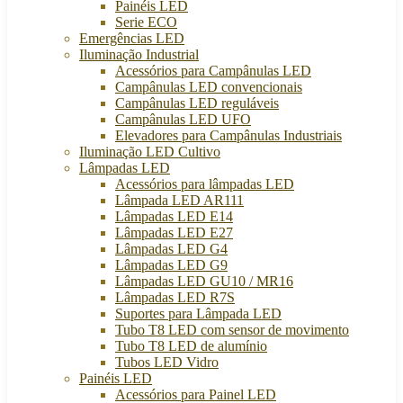
Painéis LED
Serie ECO
Emergências LED
Iluminação Industrial
Acessórios para Campânulas LED
Campânulas LED convencionais
Campânulas LED reguláveis
Campânulas LED UFO
Elevadores para Campânulas Industriais
Iluminação LED Cultivo
Lâmpadas LED
Acessórios para lâmpadas LED
Lâmpada LED AR111
Lâmpadas LED E14
Lâmpadas LED E27
Lâmpadas LED G4
Lâmpadas LED G9
Lâmpadas LED GU10 / MR16
Lâmpadas LED R7S
Suportes para Lâmpada LED
Tubo T8 LED com sensor de movimento
Tubo T8 LED de alumínio
Tubos LED Vidro
Painéis LED
Acessórios para Painel LED