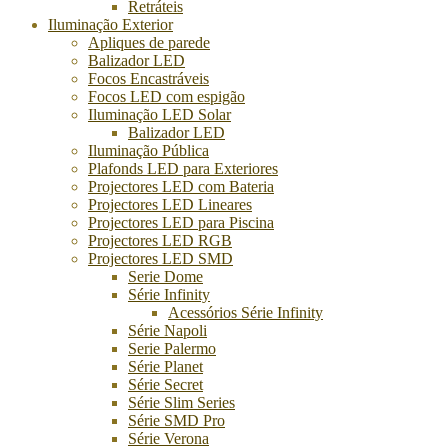
Retráteis
Iluminação Exterior
Apliques de parede
Balizador LED
Focos Encastráveis
Focos LED com espigão
Iluminação LED Solar
Balizador LED
Iluminação Pública
Plafonds LED para Exteriores
Projectores LED com Bateria
Projectores LED Lineares
Projectores LED para Piscina
Projectores LED RGB
Projectores LED SMD
Serie Dome
Série Infinity
Acessórios Série Infinity
Série Napoli
Serie Palermo
Série Planet
Série Secret
Série Slim Series
Série SMD Pro
Série Verona