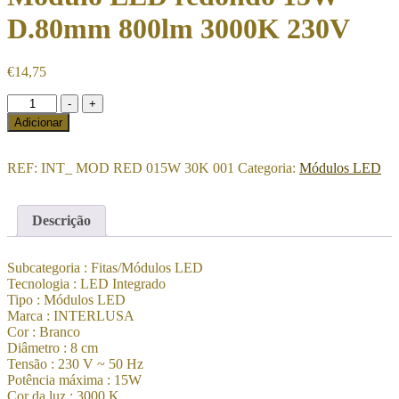
D.80mm 800lm 3000K 230V
€
14,75
Quantidade
-
+
de
Adicionar
Módulo
LED
redondo
REF:
INT_ MOD RED 015W 30K 001
Categoria:
Módulos LED
15W
D.80mm
800lm
Descrição
3000K
230V
Subcategoria : Fitas/Módulos LED
Tecnologia : LED Integrado
Tipo : Módulos LED
Marca : INTERLUSA
Cor : Branco
Diâmetro : 8 cm
Tensão : 230 V ~ 50 Hz
Potência máxima : 15W
Cor da luz : 3000 K