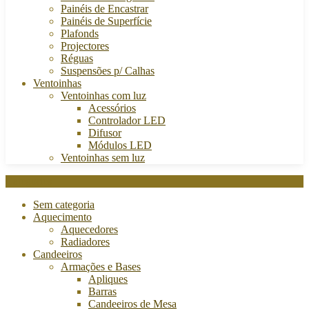
Painéis de Encastrar
Painéis de Superfície
Plafonds
Projectores
Réguas
Suspensões p/ Calhas
Ventoinhas
Ventoinhas com luz
Acessórios
Controlador LED
Difusor
Módulos LED
Ventoinhas sem luz
Categories
Sem categoria
Aquecimento
Aquecedores
Radiadores
Candeeiros
Armações e Bases
Apliques
Barras
Candeeiros de Mesa