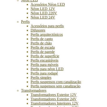
Néon LED
Acessórios Néon LED
Néon LED 12V
Néon LED 220V
Néon LED 24V
Perfis
Acessórios para perfis
Difusores
Perfis arquitectónicos
Perfis de canto
Perfis de chão
Perfis de escada
Perfis de parede
Perfis de superfície
Perfis encastráveis
Perfis para móveis
Perfis para néon LED
Perfis para rodapé
Perfis simples
Perfis suspensos com canalização
Perfis suspensos sem canalização
Transformadores
Transformadores Exterior 12V
Transformadores Exterior 24V
Transformadores Interiores 12V