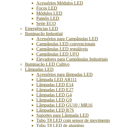
Acessórios Módulos LED
Focos LED
Módulos LED
Painéis LED
Serie ECO
Emergências LED
Iluminação Industrial
Acessórios para Campânulas LED
Campânulas LED convencionais
Campânulas LED reguláveis
Campânulas LED UFO
Elevadores para Campânulas Industriais
Iluminação LED Cultivo
Lâmpadas LED
Acessórios para lâmpadas LED
Lâmpada LED AR111
Lâmpadas LED E14
Lâmpadas LED E27
Lâmpadas LED G4
Lâmpadas LED G9
Lâmpadas LED GU10 / MR16
Lâmpadas LED R7S
Suportes para Lâmpada LED
Tubo T8 LED com sensor de movimento
Tubo T8 LED de alumínio