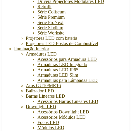
Drivers Projectores Modulares LED
Retrofit
Série Coliseum
Série Premium
Serie ProNext
Série Stadium
Série Worksite
Projetores LED com bateria
Projetores LED Postos de Combustível
Iluminação Interior
Armaduras LED
Acessórios para Armadura LED
Armaduras LED Integrado
Armaduras LED IP65
Armaduras LED Slim
Armaduras para Lâmpadas LED
Aros GU10/MR16
Balizador LED
Barras Lineares LED
Acessórios Barras Lineares LED
Downlight LED
Acessórios Downlight LED
Acessórios Módulos LED
Focos LED
Módulos LED