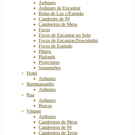
Apliques
Apliques de Encastrar
Bolas de Luz c/Espigão
Candeeiro de Pé
Candeeiros de Mesa
Focos
Focos de Encastrar no Solo
Focos de Encastrar/Downlights
Focos de Espigão
Pilares
Plafonds
Projectores
Suspensões
Hotel
Apliques
Iluminaquadro
Apliques
Rua
Apliques
Braços
Vintage
Apliques
Candeeiros de Mesa
Candeeiros de Pé
Candeeiros de Tecto