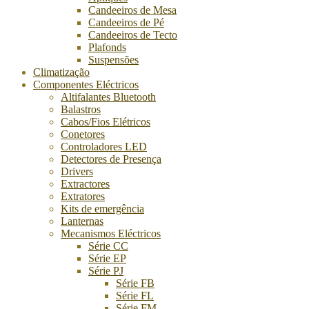
Candeeiros de Mesa
Candeeiros de Pé
Candeeiros de Tecto
Plafonds
Suspensões
Climatização
Componentes Eléctricos
Altifalantes Bluetooth
Balastros
Cabos/Fios Elétricos
Conetores
Controladores LED
Detectores de Presença
Drivers
Extractores
Extratores
Kits de emergência
Lanternas
Mecanismos Eléctricos
Série CC
Série EP
Série PJ
Série FB
Série FL
Série FM