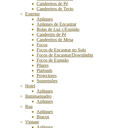
Candeeiros de Pé
Candeeiros de Tecto
Exterior
Apliques
Apliques de Encastrar
Bolas de Luz c/Espigão
Candeeiro de Pé
Candeeiros de Mesa
Focos
Focos de Encastrar no Solo
Focos de Encastrar/Downlights
Focos de Espigão
Pilares
Plafonds
Projectores
Suspensões
Hotel
Apliques
Iluminaquadro
Apliques
Rua
Apliques
Braços
Vintage
Apliques