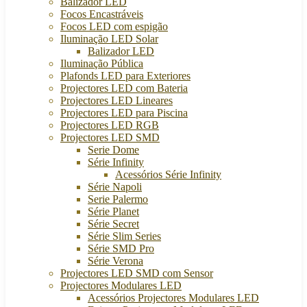
Balizador LED
Focos Encastráveis
Focos LED com espigão
Iluminação LED Solar
Balizador LED
Iluminação Pública
Plafonds LED para Exteriores
Projectores LED com Bateria
Projectores LED Lineares
Projectores LED para Piscina
Projectores LED RGB
Projectores LED SMD
Serie Dome
Série Infinity
Acessórios Série Infinity
Série Napoli
Serie Palermo
Série Planet
Série Secret
Série Slim Series
Série SMD Pro
Série Verona
Projectores LED SMD com Sensor
Projectores Modulares LED
Acessórios Projectores Modulares LED