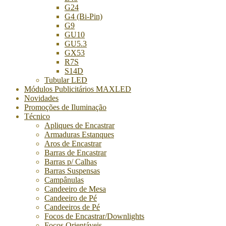
G24
G4 (Bi-Pin)
G9
GU10
GU5.3
GX53
R7S
S14D
Tubular LED
Módulos Publicitários MAXLED
Novidades
Promoções de Iluminação
Técnico
Apliques de Encastrar
Armaduras Estanques
Aros de Encastrar
Barras de Encastrar
Barras p/ Calhas
Barras Suspensas
Campânulas
Candeeiro de Mesa
Candeeiro de Pé
Candeeiros de Pé
Focos de Encastrar/Downlights
Focos Orientáveis