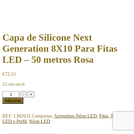
Capa de Silicone Next
Generation 8X10 Para Fitas
LED – 50 metros Rosa
€
72,53
22 em stock
Quantidade
-
+
de
Adicionar
Capa
de
Silicone
REF:
LM2632
Categorias:
Acessórios Néon LED
,
Fitas, Néon
Next
LED e Perfil
,
Néon LED
Generation
8X10