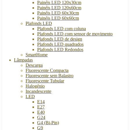
Painéis LED 120x30cm
Painéis LED 120x60cm
Painéis LED 60x30cm
Painéis LED 60x60cm
Plafonds LED
Plafonds LED com coluna
Plafonds LED com sensor de movimento
Plafonds LED de design
Plafonds LED quadrados
Plafonds LED Redondos
SmartHome
Lâmpadas
Descarga
Fluorescente Compacta
Fluorescente sem Balastro
Fluorescente Tubular
Halogénio
Incandescente
LED
E14
E27
E40
G24
G4 (Bi-Pin)
G9