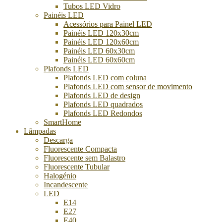
Tubos LED Vidro
Painéis LED
Acessórios para Painel LED
Painéis LED 120x30cm
Painéis LED 120x60cm
Painéis LED 60x30cm
Painéis LED 60x60cm
Plafonds LED
Plafonds LED com coluna
Plafonds LED com sensor de movimento
Plafonds LED de design
Plafonds LED quadrados
Plafonds LED Redondos
SmartHome
Lâmpadas
Descarga
Fluorescente Compacta
Fluorescente sem Balastro
Fluorescente Tubular
Halogénio
Incandescente
LED
E14
E27
E40