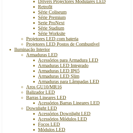
Drivers Projectores Modulares LED
Retrofit
Série Coliseum
Série Premium
Serie ProNext
Série Stadium
Série Worksite
Projetores LED com bateria
Projetores LED Postos de Combustível
Iluminação Interior
Armaduras LED
Acessórios para Armadura LED
Armaduras LED Integrado
Armaduras LED IP65
Armaduras LED Slim
Armaduras para Lâmpadas LED
Aros GU10/MR16
Balizador LED
Barras Lineares LED
Acessórios Barras Lineares LED
Downlight LED
Acessórios Downlight LED
Acessórios Módulos LED
Focos LED
Módulos LED