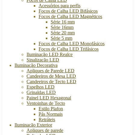
Focos de Calha LED
Acessórios para perfis
Focos de Calha LED Bifásicos
Focos de Calha LED Magnéticos
Série 16 mm
Série 16mm
Série 20 mm
Série 5 mm
Focos de Calha LED Monofásicos
Focos de Calha LED Trifásicos
Iluminação LED Realce
Sinalização LED
Iluminação Decorativa
Apliques de Parede LED
Candeeiros de Mesa LED
Candeeiros de Tecto LED
Espelhos LED
Grinaldas LED
Painel LED Hexagonal
Ventoinhas de Tecto
Estilo Plafon
Pás Normais
Retráteis
Iluminação Exterior
Apliques de parede