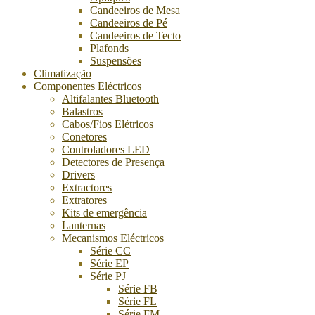
Candeeiros de Mesa
Candeeiros de Pé
Candeeiros de Tecto
Plafonds
Suspensões
Climatização
Componentes Eléctricos
Altifalantes Bluetooth
Balastros
Cabos/Fios Elétricos
Conetores
Controladores LED
Detectores de Presença
Drivers
Extractores
Extratores
Kits de emergência
Lanternas
Mecanismos Eléctricos
Série CC
Série EP
Série PJ
Série FB
Série FL
Série FM