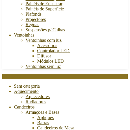
Painéis de Encastrar
Painéis de Superfície
Plafonds
Projectores
Réguas
Suspensões p/ Calhas
Ventoinhas
Ventoinhas com luz
Acessórios
Controlador LED
Difusor
Módulos LED
Ventoinhas sem luz
Categories
Sem categoria
Aquecimento
Aquecedores
Radiadores
Candeeiros
Armações e Bases
Apliques
Barras
Candeeiros de Mesa