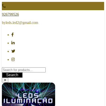
Skip
to
content
926799526
byleds.led2@gmail.com
Search
✕