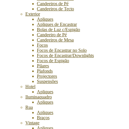
Candeeiros de Pé
Candeeiros de Tecto
Exterior
Apliques
Apliques de Encastrar
Bolas de Luz c/Espigão
Candeeiro de Pé
Candeeiros de Mesa
Focos
Focos de Encastrar no Solo
Focos de Encastrar/Downlights
Focos de Espigão
Pilares
Plafonds
Projectores
Suspensões
Hotel
Apliques
Iluminaquadro
Apliques
Rua
Apliques
Braços
Vintage
Apliques