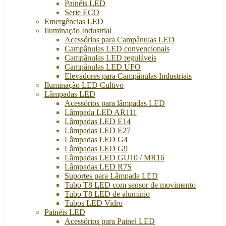
Painéis LED
Serie ECO
Emergências LED
Iluminação Industrial
Acessórios para Campânulas LED
Campânulas LED convencionais
Campânulas LED reguláveis
Campânulas LED UFO
Elevadores para Campânulas Industriais
Iluminação LED Cultivo
Lâmpadas LED
Acessórios para lâmpadas LED
Lâmpada LED AR111
Lâmpadas LED E14
Lâmpadas LED E27
Lâmpadas LED G4
Lâmpadas LED G9
Lâmpadas LED GU10 / MR16
Lâmpadas LED R7S
Suportes para Lâmpada LED
Tubo T8 LED com sensor de movimento
Tubo T8 LED de alumínio
Tubos LED Vidro
Painéis LED
Acessórios para Painel LED