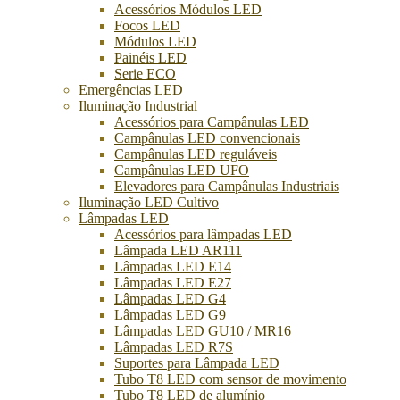
Acessórios Módulos LED
Focos LED
Módulos LED
Painéis LED
Serie ECO
Emergências LED
Iluminação Industrial
Acessórios para Campânulas LED
Campânulas LED convencionais
Campânulas LED reguláveis
Campânulas LED UFO
Elevadores para Campânulas Industriais
Iluminação LED Cultivo
Lâmpadas LED
Acessórios para lâmpadas LED
Lâmpada LED AR111
Lâmpadas LED E14
Lâmpadas LED E27
Lâmpadas LED G4
Lâmpadas LED G9
Lâmpadas LED GU10 / MR16
Lâmpadas LED R7S
Suportes para Lâmpada LED
Tubo T8 LED com sensor de movimento
Tubo T8 LED de alumínio