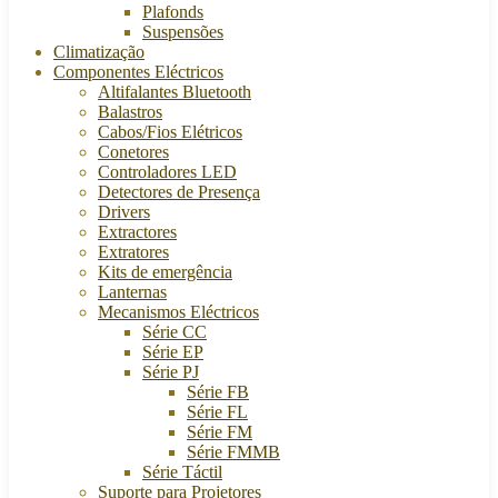
Plafonds
Suspensões
Climatização
Componentes Eléctricos
Altifalantes Bluetooth
Balastros
Cabos/Fios Elétricos
Conetores
Controladores LED
Detectores de Presença
Drivers
Extractores
Extratores
Kits de emergência
Lanternas
Mecanismos Eléctricos
Série CC
Série EP
Série PJ
Série FB
Série FL
Série FM
Série FMMB
Série Táctil
Suporte para Projetores