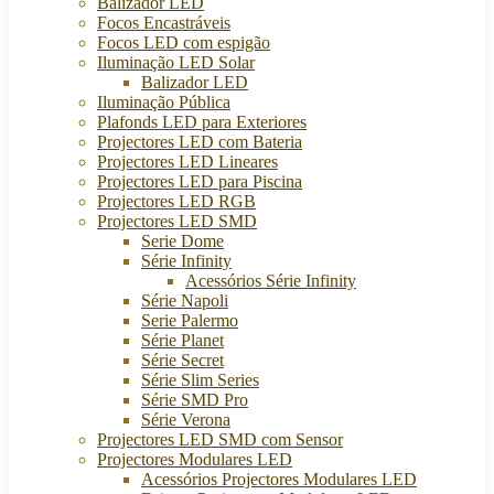
Balizador LED
Focos Encastráveis
Focos LED com espigão
Iluminação LED Solar
Balizador LED
Iluminação Pública
Plafonds LED para Exteriores
Projectores LED com Bateria
Projectores LED Lineares
Projectores LED para Piscina
Projectores LED RGB
Projectores LED SMD
Serie Dome
Série Infinity
Acessórios Série Infinity
Série Napoli
Serie Palermo
Série Planet
Série Secret
Série Slim Series
Série SMD Pro
Série Verona
Projectores LED SMD com Sensor
Projectores Modulares LED
Acessórios Projectores Modulares LED