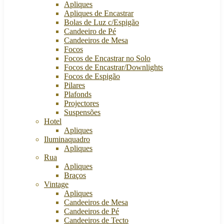
Apliques
Apliques de Encastrar
Bolas de Luz c/Espigão
Candeeiro de Pé
Candeeiros de Mesa
Focos
Focos de Encastrar no Solo
Focos de Encastrar/Downlights
Focos de Espigão
Pilares
Plafonds
Projectores
Suspensões
Hotel
Apliques
Iluminaquadro
Apliques
Rua
Apliques
Braços
Vintage
Apliques
Candeeiros de Mesa
Candeeiros de Pé
Candeeiros de Tecto