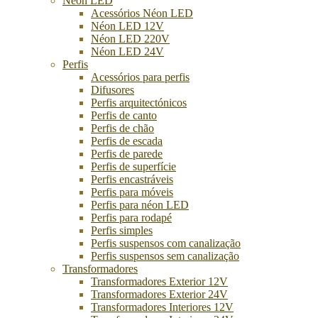
Néon LED
Acessórios Néon LED
Néon LED 12V
Néon LED 220V
Néon LED 24V
Perfis
Acessórios para perfis
Difusores
Perfis arquitectónicos
Perfis de canto
Perfis de chão
Perfis de escada
Perfis de parede
Perfis de superfície
Perfis encastráveis
Perfis para móveis
Perfis para néon LED
Perfis para rodapé
Perfis simples
Perfis suspensos com canalização
Perfis suspensos sem canalização
Transformadores
Transformadores Exterior 12V
Transformadores Exterior 24V
Transformadores Interiores 12V