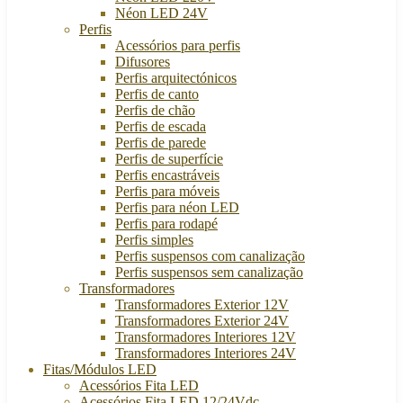
Néon LED 24V
Perfis
Acessórios para perfis
Difusores
Perfis arquitectónicos
Perfis de canto
Perfis de chão
Perfis de escada
Perfis de parede
Perfis de superfície
Perfis encastráveis
Perfis para móveis
Perfis para néon LED
Perfis para rodapé
Perfis simples
Perfis suspensos com canalização
Perfis suspensos sem canalização
Transformadores
Transformadores Exterior 12V
Transformadores Exterior 24V
Transformadores Interiores 12V
Transformadores Interiores 24V
Fitas/Módulos LED
Acessórios Fita LED
Acessórios Fita LED 12/24Vdc