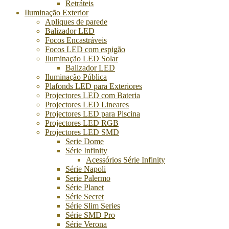
Retráteis
Iluminação Exterior
Apliques de parede
Balizador LED
Focos Encastráveis
Focos LED com espigão
Iluminação LED Solar
Balizador LED
Iluminação Pública
Plafonds LED para Exteriores
Projectores LED com Bateria
Projectores LED Lineares
Projectores LED para Piscina
Projectores LED RGB
Projectores LED SMD
Serie Dome
Série Infinity
Acessórios Série Infinity
Série Napoli
Serie Palermo
Série Planet
Série Secret
Série Slim Series
Série SMD Pro
Série Verona