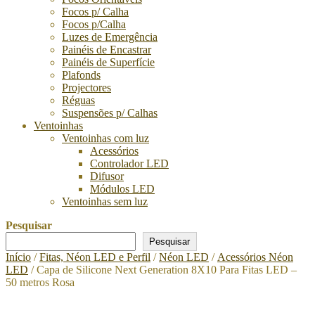
Focos p/ Calha
Focos p/Calha
Luzes de Emergência
Painéis de Encastrar
Painéis de Superfície
Plafonds
Projectores
Réguas
Suspensões p/ Calhas
Ventoinhas
Ventoinhas com luz
Acessórios
Controlador LED
Difusor
Módulos LED
Ventoinhas sem luz
Pesquisar
Pesquisar
Início
/
Fitas, Néon LED e Perfil
/
Néon LED
/
Acessórios Néon
LED
/ Capa de Silicone Next Generation 8X10 Para Fitas LED –
50 metros Rosa