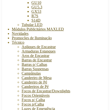
GU10
GU5.3
GX53
R7S
S14D
Tubular LED
Módulos Publicitários MAXLED
Novidades
Promoções de Iluminação
Técnico
Apliques de Encastrar
Armaduras Estanques
Aros de Encastrar
Barras de Encastrar
Barras p/ Calhas
Barras Suspensas
Campânulas
Candeeiro de Mesa
Candeeiro de Pé
Candeeiros de Pé
Focos de Encastrar/Downlights
Focos Orientáveis
Focos p/ Calha
Focos p/Calha
Luzes de Emergência