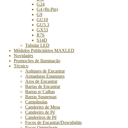
G24
G4 (Bi-Pin)
G9
GU10
GU5.3
GX53
R7S
S14D
Tubular LED
Módulos Publicitários MAXLED
Novidades
Promoções de Iluminação
Técnico
Apliques de Encastrar
Armaduras Estanques
Aros de Encastrar
Barras de Encastrar
Barras p/ Calhas
Barras Suspensas
Campânulas
Candeeiro de Mesa
Candeeiro de Pé
Candeeiros de Pé
Focos de Encastrar/Downlights
Focos Orientáveis