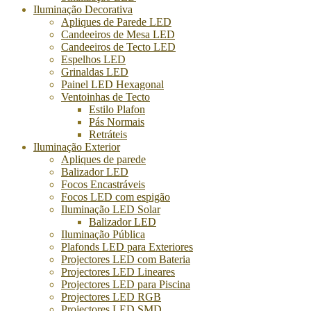
Iluminação Decorativa
Apliques de Parede LED
Candeeiros de Mesa LED
Candeeiros de Tecto LED
Espelhos LED
Grinaldas LED
Painel LED Hexagonal
Ventoinhas de Tecto
Estilo Plafon
Pás Normais
Retráteis
Iluminação Exterior
Apliques de parede
Balizador LED
Focos Encastráveis
Focos LED com espigão
Iluminação LED Solar
Balizador LED
Iluminação Pública
Plafonds LED para Exteriores
Projectores LED com Bateria
Projectores LED Lineares
Projectores LED para Piscina
Projectores LED RGB
Projectores LED SMD