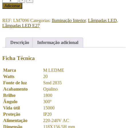
de
Adicionar
Lâmpada
LED
E27
REF:
LM7096
Categorias:
Iluminação Interior
,
Lâmpadas LED
,
G125
Lâmpadas LED E27
20W
4500K
Descrição
Informação adicional
Ficha Técnica
Marca
M LEDME
Watts
20
Fonte de luz
Smd 2835
Acabamento
Opalino
Brilho
1800
Ângulo
300º
Vida útil
15000
Proteção
IP20
Alimentação
220-240V AC
Dimensão
118X156,5H mm