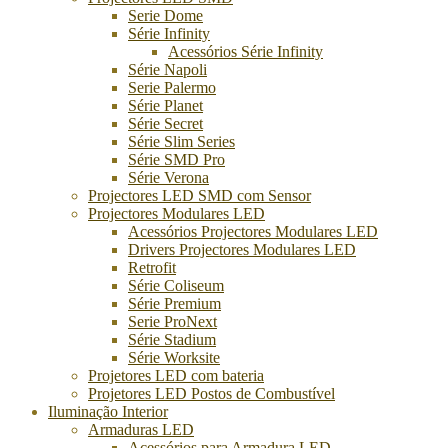
Serie Dome
Série Infinity
Acessórios Série Infinity
Série Napoli
Serie Palermo
Série Planet
Série Secret
Série Slim Series
Série SMD Pro
Série Verona
Projectores LED SMD com Sensor
Projectores Modulares LED
Acessórios Projectores Modulares LED
Drivers Projectores Modulares LED
Retrofit
Série Coliseum
Série Premium
Serie ProNext
Série Stadium
Série Worksite
Projetores LED com bateria
Projetores LED Postos de Combustível
Iluminação Interior
Armaduras LED
Acessórios para Armadura LED