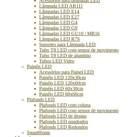
Acessórios para lâmpadas LED
Lâmpada LED AR111
Lâmpadas LED E14
Lâmpadas LED E27
Lâmpadas LED G4
Lâmpadas LED G9
Lâmpadas LED GU10 / MR16
Lâmpadas LED R7S
Suportes para Lâmpada LED
Tubo T8 LED com sensor de movimento
Tubo T8 LED de alumínio
Tubos LED Vidro
Painéis LED
Acessórios para Painel LED
Painéis LED 120x30cm
Painéis LED 120x60cm
Painéis LED 60x30cm
Painéis LED 60x60cm
Plafonds LED
Plafonds LED com coluna
Plafonds LED com sensor de movimento
Plafonds LED de design
Plafonds LED quadrados
Plafonds LED Redondos
SmartHome