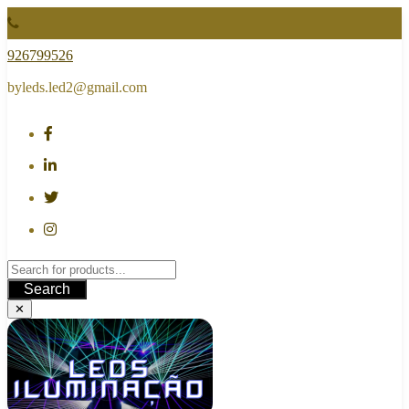
Skip
to
content
926799526
byleds.led2@gmail.com
Search
✕