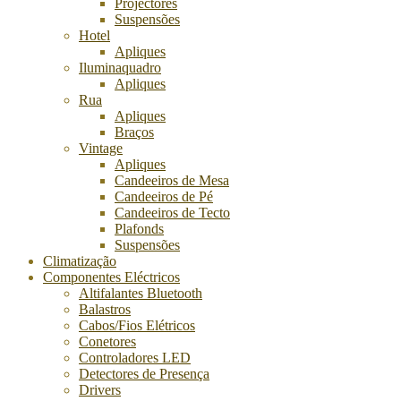
Projectores
Suspensões
Hotel
Apliques
Iluminaquadro
Apliques
Rua
Apliques
Braços
Vintage
Apliques
Candeeiros de Mesa
Candeeiros de Pé
Candeeiros de Tecto
Plafonds
Suspensões
Climatização
Componentes Eléctricos
Altifalantes Bluetooth
Balastros
Cabos/Fios Elétricos
Conetores
Controladores LED
Detectores de Presença
Drivers