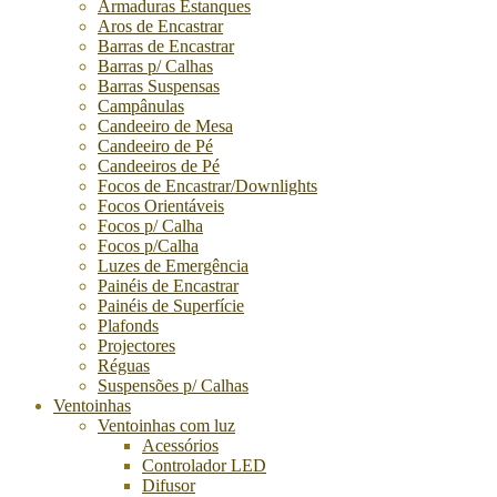
Armaduras Estanques
Aros de Encastrar
Barras de Encastrar
Barras p/ Calhas
Barras Suspensas
Campânulas
Candeeiro de Mesa
Candeeiro de Pé
Candeeiros de Pé
Focos de Encastrar/Downlights
Focos Orientáveis
Focos p/ Calha
Focos p/Calha
Luzes de Emergência
Painéis de Encastrar
Painéis de Superfície
Plafonds
Projectores
Réguas
Suspensões p/ Calhas
Ventoinhas
Ventoinhas com luz
Acessórios
Controlador LED
Difusor