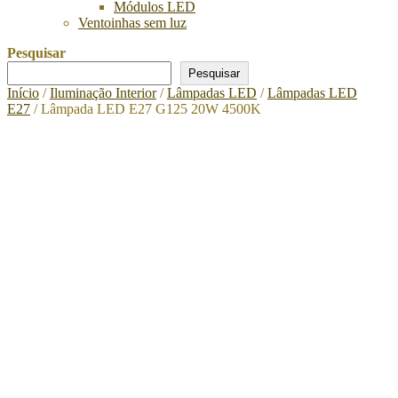
Módulos LED
Ventoinhas sem luz
Pesquisar
Pesquisar
Início
/
Iluminação Interior
/
Lâmpadas LED
/
Lâmpadas LED
E27
/ Lâmpada LED E27 G125 20W 4500K