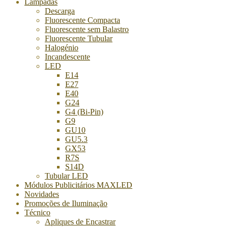
Lâmpadas
Descarga
Fluorescente Compacta
Fluorescente sem Balastro
Fluorescente Tubular
Halogénio
Incandescente
LED
E14
E27
E40
G24
G4 (Bi-Pin)
G9
GU10
GU5.3
GX53
R7S
S14D
Tubular LED
Módulos Publicitários MAXLED
Novidades
Promoções de Iluminação
Técnico
Apliques de Encastrar