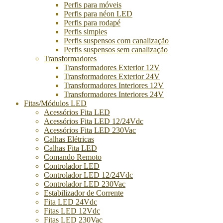
Perfis para móveis
Perfis para néon LED
Perfis para rodapé
Perfis simples
Perfis suspensos com canalização
Perfis suspensos sem canalização
Transformadores
Transformadores Exterior 12V
Transformadores Exterior 24V
Transformadores Interiores 12V
Transformadores Interiores 24V
Fitas/Módulos LED
Acessórios Fita LED
Acessórios Fita LED 12/24Vdc
Acessórios Fita LED 230Vac
Calhas Elétricas
Calhas Fita LED
Comando Remoto
Controlador LED
Controlador LED 12/24Vdc
Controlador LED 230Vac
Estabilizador de Corrente
Fita LED 24Vdc
Fitas LED 12Vdc
Fitas LED 230Vac