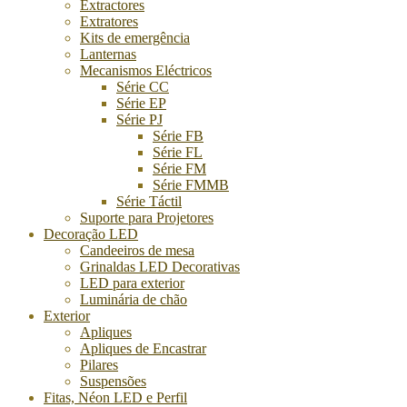
Extractores
Extratores
Kits de emergência
Lanternas
Mecanismos Eléctricos
Série CC
Série EP
Série PJ
Série FB
Série FL
Série FM
Série FMMB
Série Táctil
Suporte para Projetores
Decoração LED
Candeeiros de mesa
Grinaldas LED Decorativas
LED para exterior
Luminária de chão
Exterior
Apliques
Apliques de Encastrar
Pilares
Suspensões
Fitas, Néon LED e Perfil