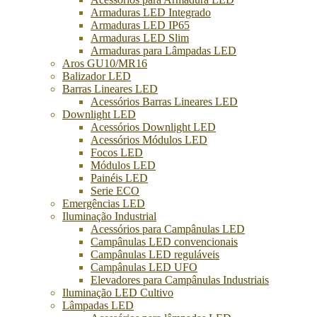
Armaduras LED Integrado
Armaduras LED IP65
Armaduras LED Slim
Armaduras para Lâmpadas LED
Aros GU10/MR16
Balizador LED
Barras Lineares LED
Acessórios Barras Lineares LED
Downlight LED
Acessórios Downlight LED
Acessórios Módulos LED
Focos LED
Módulos LED
Painéis LED
Serie ECO
Emergências LED
Iluminação Industrial
Acessórios para Campânulas LED
Campânulas LED convencionais
Campânulas LED reguláveis
Campânulas LED UFO
Elevadores para Campânulas Industriais
Iluminação LED Cultivo
Lâmpadas LED