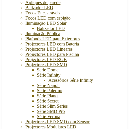
Apliques de parede
Balizador LED
Focos Encastráveis
Focos LED com espigão
Iluminação LED Solar
Balizador LED
Iluminação Pública
Plafonds LED para Exteriores
Projectores LED com Bateria
Projectores LED Lineares
Projectores LED para Piscina
Projectores LED RGB
Projectores LED SMD
Serie Dome
Série Infinity
Acessórios Série Infinity
Série Napoli
Serie Palermo
Série Planet
Série Secret
Série Slim Series
Série SMD Pro
Série Verona
Projectores LED SMD com Sensor
Projectores Modulares LED