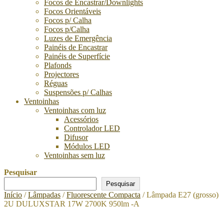
Focos de Encastrar/Downlights
Focos Orientáveis
Focos p/ Calha
Focos p/Calha
Luzes de Emergência
Painéis de Encastrar
Painéis de Superfície
Plafonds
Projectores
Réguas
Suspensões p/ Calhas
Ventoinhas
Ventoinhas com luz
Acessórios
Controlador LED
Difusor
Módulos LED
Ventoinhas sem luz
Pesquisar
Pesquisar
Início
/
Lâmpadas
/
Fluorescente Compacta
/ Lâmpada E27 (grosso)
2U DULUXSTAR 17W 2700K 950lm -A