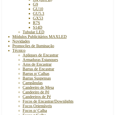
G9
GU10
GU5.3
GX53
R7S
S14D
Tubular LED
Módulos Publicitários MAXLED
Novidades
Promoções de Iluminação
Técnico
Apliques de Encastrar
Armaduras Estanques
Aros de Encastrar
Barras de Encastrar
Barras p/ Calhas
Barras Suspensas
Campânulas
Candeeiro de Mesa
Candeeiro de Pé
Candeeiros de Pé
Focos de Encastrar/Downlights
Focos Orientáveis
Focos p/ Calha