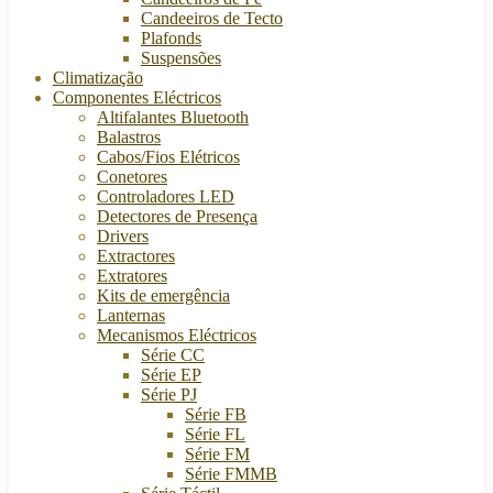
Candeeiros de Tecto
Plafonds
Suspensões
Climatização
Componentes Eléctricos
Altifalantes Bluetooth
Balastros
Cabos/Fios Elétricos
Conetores
Controladores LED
Detectores de Presença
Drivers
Extractores
Extratores
Kits de emergência
Lanternas
Mecanismos Eléctricos
Série CC
Série EP
Série PJ
Série FB
Série FL
Série FM
Série FMMB