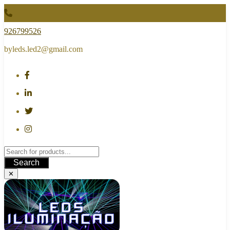
Skip
to
content
926799526
byleds.led2@gmail.com
Search
✕