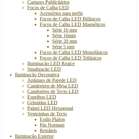
Cartazes Publicitários
Focos de Calha LED
Acessórios para perfis
Focos de Calha LED Bifásicos
Focos de Calha LED Magnéticos
Série 16 mm
Série 16mm
Série 20 mm
Série 5 mm
Focos de Calha LED Monofásicos
Focos de Calha LED Trifásicos
Iluminação LED Realce
Sinalização LED
Iluminação Decorativa
Apliques de Parede LED
Candeeiros de Mesa LED
Candeeiros de Tecto LED
Espelhos LED
Grinaldas LED
Painel LED Hexagonal
Ventoinhas de Tecto
Estilo Plafon
Pás Normais
Retráteis
Iluminação Exterior