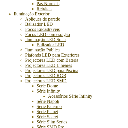
Pás Normais
Retráteis
Iluminação Exterior
Apliques de parede
Balizador LED
Focos Encastráveis
Focos LED com espigão
Iluminação LED Solar
Balizador LED
Iluminação Pública
Plafonds LED para Exteriores
Projectores LED com Bateria
Projectores LED Lineares
Projectores LED para Piscina
Projectores LED RGB
Projectores LED SMD
Serie Dome
Série Infinity
Acessórios Série Infinity
Série Napoli
Serie Palermo
Série Planet
Série Secret
Série Slim Series
Série SMD Pro