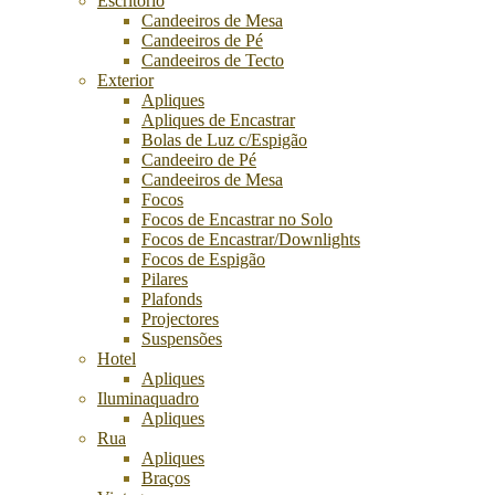
Escritório
Candeeiros de Mesa
Candeeiros de Pé
Candeeiros de Tecto
Exterior
Apliques
Apliques de Encastrar
Bolas de Luz c/Espigão
Candeeiro de Pé
Candeeiros de Mesa
Focos
Focos de Encastrar no Solo
Focos de Encastrar/Downlights
Focos de Espigão
Pilares
Plafonds
Projectores
Suspensões
Hotel
Apliques
Iluminaquadro
Apliques
Rua
Apliques
Braços