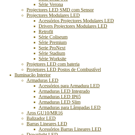
Série Verona
Projectores LED SMD com Sensor
Projectores Modulares LED
Acessórios Projectores Modulares LED
Drivers Projectores Modulares LED
Retrofit
Série Coliseum
Série Premium
Serie ProNext
Série Stadium
Série Worksite
Projetores LED com bateria
Projetores LED Postos de Combustível
Iluminação Interior
Armaduras LED
Acessórios para Armadura LED
Armaduras LED Integrado
Armaduras LED IP65
Armaduras LED Slim
Armaduras para Lâmpadas LED
Aros GU10/MR16
Balizador LED
Barras Lineares LED
Acessórios Barras Lineares LED
Downlight LED