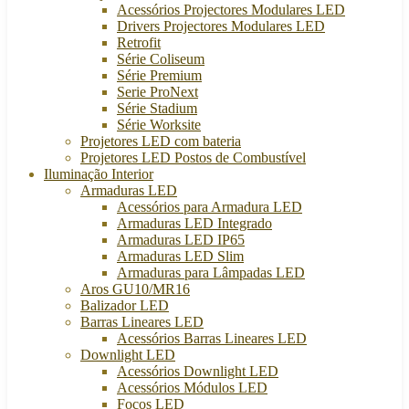
Acessórios Projectores Modulares LED
Drivers Projectores Modulares LED
Retrofit
Série Coliseum
Série Premium
Serie ProNext
Série Stadium
Série Worksite
Projetores LED com bateria
Projetores LED Postos de Combustível
Iluminação Interior
Armaduras LED
Acessórios para Armadura LED
Armaduras LED Integrado
Armaduras LED IP65
Armaduras LED Slim
Armaduras para Lâmpadas LED
Aros GU10/MR16
Balizador LED
Barras Lineares LED
Acessórios Barras Lineares LED
Downlight LED
Acessórios Downlight LED
Acessórios Módulos LED
Focos LED