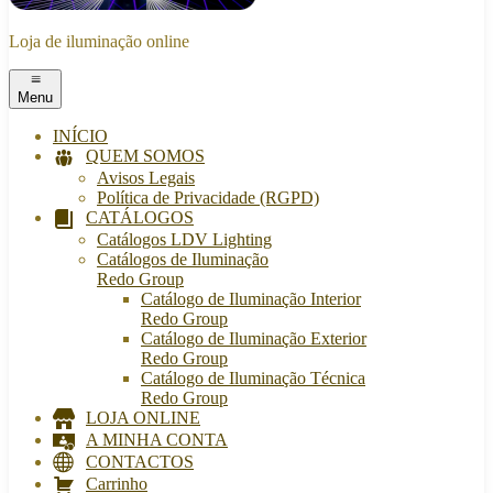
Loja de iluminação online
Menu
INÍCIO
QUEM SOMOS
Avisos Legais
Política de Privacidade (RGPD)
CATÁLOGOS
Catálogos LDV Lighting
Catálogos de Iluminação
Redo Group
Catálogo de Iluminação Interior
Redo Group
Catálogo de Iluminação Exterior
Redo Group
Catálogo de Iluminação Técnica
Redo Group
LOJA ONLINE
A MINHA CONTA
CONTACTOS
Carrinho