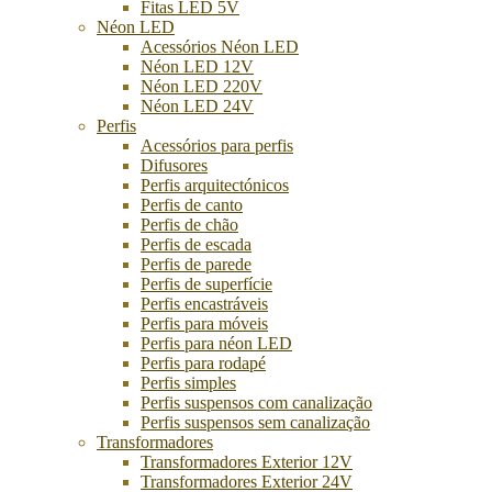
Fitas LED 5V
Néon LED
Acessórios Néon LED
Néon LED 12V
Néon LED 220V
Néon LED 24V
Perfis
Acessórios para perfis
Difusores
Perfis arquitectónicos
Perfis de canto
Perfis de chão
Perfis de escada
Perfis de parede
Perfis de superfície
Perfis encastráveis
Perfis para móveis
Perfis para néon LED
Perfis para rodapé
Perfis simples
Perfis suspensos com canalização
Perfis suspensos sem canalização
Transformadores
Transformadores Exterior 12V
Transformadores Exterior 24V