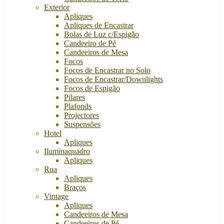
Exterior
Apliques
Apliques de Encastrar
Bolas de Luz c/Espigão
Candeeiro de Pé
Candeeiros de Mesa
Focos
Focos de Encastrar no Solo
Focos de Encastrar/Downlights
Focos de Espigão
Pilares
Plafonds
Projectores
Suspensões
Hotel
Apliques
Iluminaquadro
Apliques
Rua
Apliques
Braços
Vintage
Apliques
Candeeiros de Mesa
Candeeiros de Pé