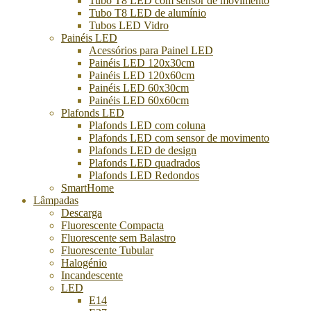
Tubo T8 LED com sensor de movimento
Tubo T8 LED de alumínio
Tubos LED Vidro
Painéis LED
Acessórios para Painel LED
Painéis LED 120x30cm
Painéis LED 120x60cm
Painéis LED 60x30cm
Painéis LED 60x60cm
Plafonds LED
Plafonds LED com coluna
Plafonds LED com sensor de movimento
Plafonds LED de design
Plafonds LED quadrados
Plafonds LED Redondos
SmartHome
Lâmpadas
Descarga
Fluorescente Compacta
Fluorescente sem Balastro
Fluorescente Tubular
Halogénio
Incandescente
LED
E14