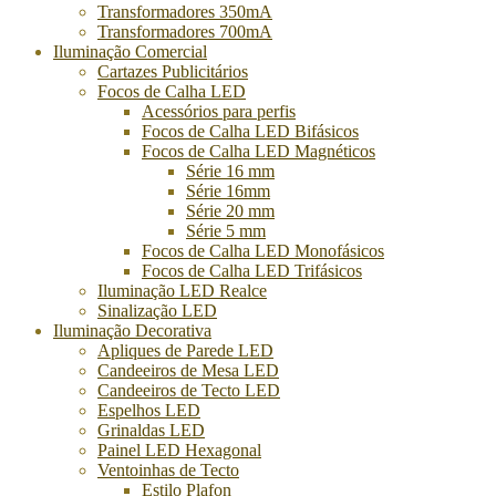
Transformadores 350mA
Transformadores 700mA
Iluminação Comercial
Cartazes Publicitários
Focos de Calha LED
Acessórios para perfis
Focos de Calha LED Bifásicos
Focos de Calha LED Magnéticos
Série 16 mm
Série 16mm
Série 20 mm
Série 5 mm
Focos de Calha LED Monofásicos
Focos de Calha LED Trifásicos
Iluminação LED Realce
Sinalização LED
Iluminação Decorativa
Apliques de Parede LED
Candeeiros de Mesa LED
Candeeiros de Tecto LED
Espelhos LED
Grinaldas LED
Painel LED Hexagonal
Ventoinhas de Tecto
Estilo Plafon