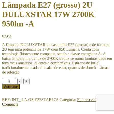
Lâmpada E27 (grosso) 2U
DULUXSTAR 17W 2700K
950lm -A
€
3,63
A lâmpada DULUXSTAR de casquilho E27 (grosso) e de formato
2U tem uma potência de 17W com 950 Lumens. Conta com
tecnologia fluorescente compacta, sendo a classe energética A. A
baixa temperatura de luz de 2700K traduz-se numa luminosidade em
tons mais amarelos, quentes e confortáveis. Esta cor de luz é
tradicionalmente usada em salas de estar, quartos de dormir e áreas
de refeição.
Quantidade
-
+
de
Adicionar
Lâmpada
E27
(grosso)
REF:
INT_ LA.OS.E27STAR17A
Categoria:
Fluorescente
2U
Compacta
DULUXSTAR
17W