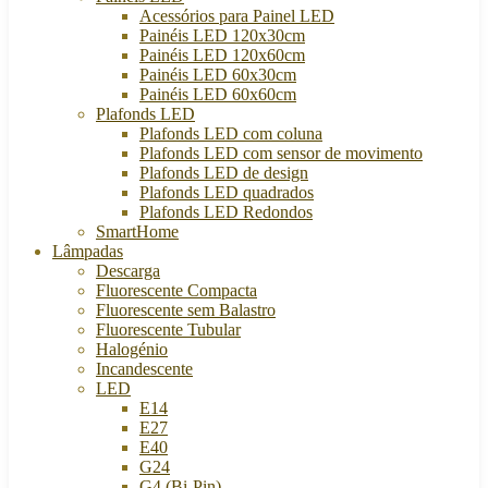
Acessórios para Painel LED
Painéis LED 120x30cm
Painéis LED 120x60cm
Painéis LED 60x30cm
Painéis LED 60x60cm
Plafonds LED
Plafonds LED com coluna
Plafonds LED com sensor de movimento
Plafonds LED de design
Plafonds LED quadrados
Plafonds LED Redondos
SmartHome
Lâmpadas
Descarga
Fluorescente Compacta
Fluorescente sem Balastro
Fluorescente Tubular
Halogénio
Incandescente
LED
E14
E27
E40
G24
G4 (Bi-Pin)