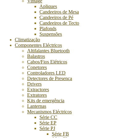
Vintage
Apliques
Candeeiros de Mesa
Candeeiros de Pé
Candeeiros de Tecto
Plafonds
Suspensões
Climatização
Componentes Eléctricos
Altifalantes Bluetooth
Balastros
Cabos/Fios Elétricos
Conetores
Controladores LED
Detectores de Presença
Drivers
Extractores
Extratores
Kits de emergência
Lanternas
Mecanismos Eléctricos
Série CC
Série EP
Série PJ
Série FB