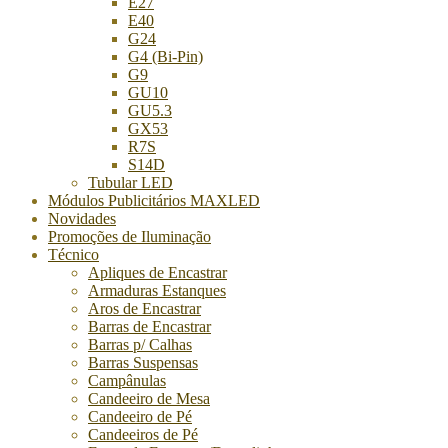
E27
E40
G24
G4 (Bi-Pin)
G9
GU10
GU5.3
GX53
R7S
S14D
Tubular LED
Módulos Publicitários MAXLED
Novidades
Promoções de Iluminação
Técnico
Apliques de Encastrar
Armaduras Estanques
Aros de Encastrar
Barras de Encastrar
Barras p/ Calhas
Barras Suspensas
Campânulas
Candeeiro de Mesa
Candeeiro de Pé
Candeeiros de Pé