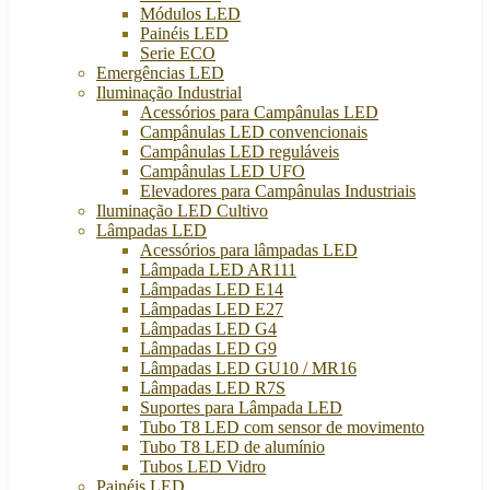
Módulos LED
Painéis LED
Serie ECO
Emergências LED
Iluminação Industrial
Acessórios para Campânulas LED
Campânulas LED convencionais
Campânulas LED reguláveis
Campânulas LED UFO
Elevadores para Campânulas Industriais
Iluminação LED Cultivo
Lâmpadas LED
Acessórios para lâmpadas LED
Lâmpada LED AR111
Lâmpadas LED E14
Lâmpadas LED E27
Lâmpadas LED G4
Lâmpadas LED G9
Lâmpadas LED GU10 / MR16
Lâmpadas LED R7S
Suportes para Lâmpada LED
Tubo T8 LED com sensor de movimento
Tubo T8 LED de alumínio
Tubos LED Vidro
Painéis LED