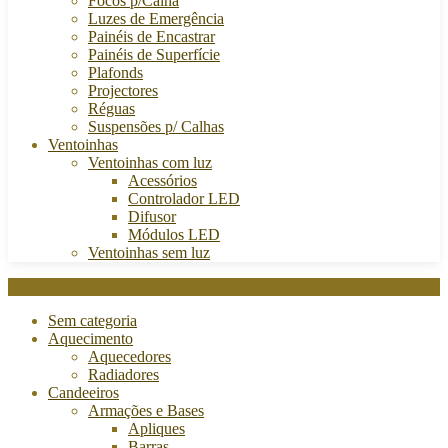
Focos p/Calha
Luzes de Emergência
Painéis de Encastrar
Painéis de Superfície
Plafonds
Projectores
Réguas
Suspensões p/ Calhas
Ventoinhas
Ventoinhas com luz
Acessórios
Controlador LED
Difusor
Módulos LED
Ventoinhas sem luz
Categories
Sem categoria
Aquecimento
Aquecedores
Radiadores
Candeeiros
Armações e Bases
Apliques
Barras