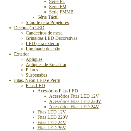
Série FL
Série FM
Série FMMB
Série Táctil
Suporte para Projetores
Decoração LED
Candeeiros de mesa
Grinaldas LED Decorativas
LED para exterior
Luminária de chão
Exterior
Apliques
Apliques de Encastrar
Pilares
Suspensões
Fitas, Néon LED e Perfil
Fitas LED
Acessórios Fitas LED
Acessórios Fitas LED 12V
Acessórios Fitas LED 220V
Acessórios Fitas LED 24V
Fitas LED 12V
Fitas LED 220V
Fitas LED 24V
Fitas LED 36V