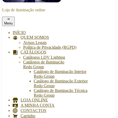
Loja de iluminação online
Menu
INÍCIO
QUEM SOMOS
Avisos Legais
Política de Privacidade (RGPD)
CATÁLOGOS
Catálogos LDV Lighting
Catálogos de Iluminação
Redo Group
Catálogo de Iluminação Interior
Redo Group
Catálogo de Iluminação Exterior
Redo Group
Catálogo de Iluminação Técnica
Redo Group
LOJA ONLINE
A MINHA CONTA
CONTACTOS
Carrinho