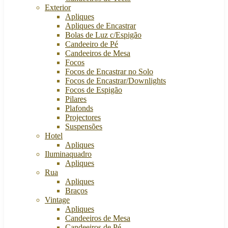
Exterior
Apliques
Apliques de Encastrar
Bolas de Luz c/Espigão
Candeeiro de Pé
Candeeiros de Mesa
Focos
Focos de Encastrar no Solo
Focos de Encastrar/Downlights
Focos de Espigão
Pilares
Plafonds
Projectores
Suspensões
Hotel
Apliques
Iluminaquadro
Apliques
Rua
Apliques
Braços
Vintage
Apliques
Candeeiros de Mesa
Candeeiros de Pé