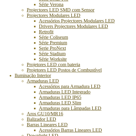
Série Verona
Projectores LED SMD com Sensor
Projectores Modulares LED
Acessórios Projectores Modulares LED
Drivers Projectores Modulares LED
Retrofit
Série Coliseum
Série Premium
Serie ProNext
Série Stadium
Série Worksite
Projetores LED com bateria
Projetores LED Postos de Combustível
Iluminação Interior
Armaduras LED
Acessórios para Armadura LED
Armaduras LED Integrado
Armaduras LED IP65
Armaduras LED Slim
Armaduras para Lâmpadas LED
Aros GU10/MR16
Balizador LED
Barras Lineares LED
Acessórios Barras Lineares LED
Downlight LED