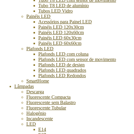
Tubo T8 LED com sensor de movimento
Tubo T8 LED de alumínio
Tubos LED Vidro
Painéis LED
Acessórios para Painel LED
Painéis LED 120x30cm
Painéis LED 120x60cm
Painéis LED 60x30cm
Painéis LED 60x60cm
Plafonds LED
Plafonds LED com coluna
Plafonds LED com sensor de movimento
Plafonds LED de design
Plafonds LED quadrados
Plafonds LED Redondos
SmartHome
Lâmpadas
Descarga
Fluorescente Compacta
Fluorescente sem Balastro
Fluorescente Tubular
Halogénio
Incandescente
LED
E14