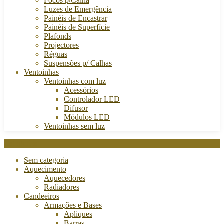
Focos p/Calha
Luzes de Emergência
Painéis de Encastrar
Painéis de Superfície
Plafonds
Projectores
Réguas
Suspensões p/ Calhas
Ventoinhas
Ventoinhas com luz
Acessórios
Controlador LED
Difusor
Módulos LED
Ventoinhas sem luz
Categories
Sem categoria
Aquecimento
Aquecedores
Radiadores
Candeeiros
Armações e Bases
Apliques
Barras