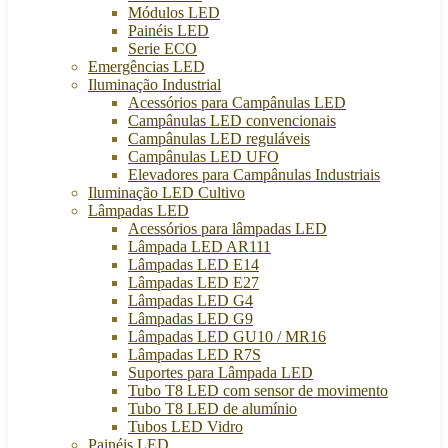
Módulos LED
Painéis LED
Serie ECO
Emergências LED
Iluminação Industrial
Acessórios para Campânulas LED
Campânulas LED convencionais
Campânulas LED reguláveis
Campânulas LED UFO
Elevadores para Campânulas Industriais
Iluminação LED Cultivo
Lâmpadas LED
Acessórios para lâmpadas LED
Lâmpada LED AR111
Lâmpadas LED E14
Lâmpadas LED E27
Lâmpadas LED G4
Lâmpadas LED G9
Lâmpadas LED GU10 / MR16
Lâmpadas LED R7S
Suportes para Lâmpada LED
Tubo T8 LED com sensor de movimento
Tubo T8 LED de alumínio
Tubos LED Vidro
Painéis LED