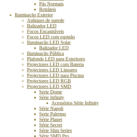
Pás Normais
Retráteis
Iluminação Exterior
Apliques de parede
Balizador LED
Focos Encastráveis
Focos LED com espigão
Iluminação LED Solar
Balizador LED
Iluminação Pública
Plafonds LED para Exteriores
Projectores LED com Bateria
Projectores LED Lineares
Projectores LED para Piscina
Projectores LED RGB
Projectores LED SMD
Serie Dome
Série Infinity
Acessórios Série Infinity
Série Napoli
Serie Palermo
Série Planet
Série Secret
Série Slim Series
Série SMD Pro