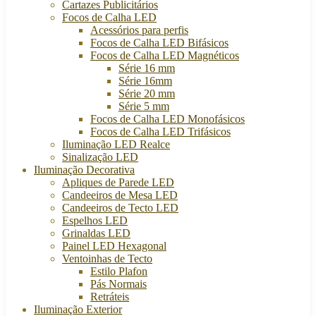
Cartazes Publicitários
Focos de Calha LED
Acessórios para perfis
Focos de Calha LED Bifásicos
Focos de Calha LED Magnéticos
Série 16 mm
Série 16mm
Série 20 mm
Série 5 mm
Focos de Calha LED Monofásicos
Focos de Calha LED Trifásicos
Iluminação LED Realce
Sinalização LED
Iluminação Decorativa
Apliques de Parede LED
Candeeiros de Mesa LED
Candeeiros de Tecto LED
Espelhos LED
Grinaldas LED
Painel LED Hexagonal
Ventoinhas de Tecto
Estilo Plafon
Pás Normais
Retráteis
Iluminação Exterior