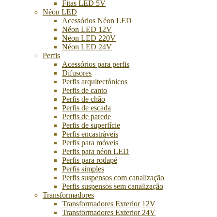
Fitas LED 5V
Néon LED
Acessórios Néon LED
Néon LED 12V
Néon LED 220V
Néon LED 24V
Perfis
Acessórios para perfis
Difusores
Perfis arquitectónicos
Perfis de canto
Perfis de chão
Perfis de escada
Perfis de parede
Perfis de superfície
Perfis encastráveis
Perfis para móveis
Perfis para néon LED
Perfis para rodapé
Perfis simples
Perfis suspensos com canalização
Perfis suspensos sem canalização
Transformadores
Transformadores Exterior 12V
Transformadores Exterior 24V