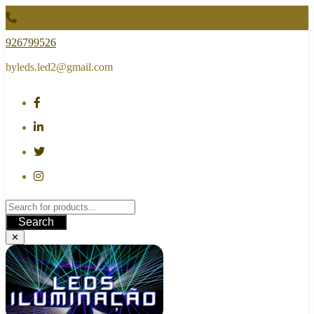
Skip
to
content
926799526
byleds.led2@gmail.com
Search
✕