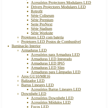
Acessórios Projectores Modulares LED
Drivers Projectores Modulares LED
Retrofit
Série Coliseum
Série Premium
Serie ProNext
Série Stadium
Série Worksite
Projetores LED com bateria
Projetores LED Postos de Combustível
Iluminação Interior
Armaduras LED
Acessórios para Armadura LED
Armaduras LED Integrado
Armaduras LED IP65
Armaduras LED Slim
Armaduras para Lâmpadas LED
Aros GU10/MR16
Balizador LED
Barras Lineares LED
Acessórios Barras Lineares LED
Downlight LED
Acessórios Downlight LED
Acessórios Módulos LED
Focos LED