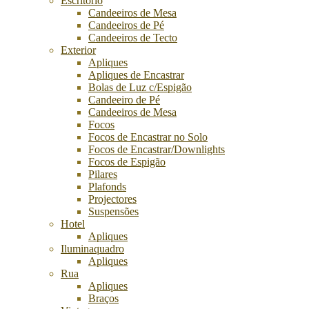
Escritório
Candeeiros de Mesa
Candeeiros de Pé
Candeeiros de Tecto
Exterior
Apliques
Apliques de Encastrar
Bolas de Luz c/Espigão
Candeeiro de Pé
Candeeiros de Mesa
Focos
Focos de Encastrar no Solo
Focos de Encastrar/Downlights
Focos de Espigão
Pilares
Plafonds
Projectores
Suspensões
Hotel
Apliques
Iluminaquadro
Apliques
Rua
Apliques
Braços