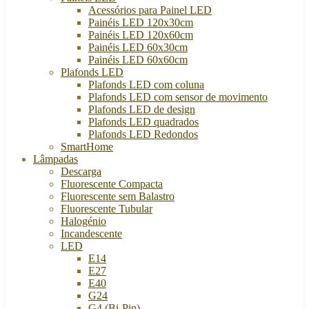
Acessórios para Painel LED
Painéis LED 120x30cm
Painéis LED 120x60cm
Painéis LED 60x30cm
Painéis LED 60x60cm
Plafonds LED
Plafonds LED com coluna
Plafonds LED com sensor de movimento
Plafonds LED de design
Plafonds LED quadrados
Plafonds LED Redondos
SmartHome
Lâmpadas
Descarga
Fluorescente Compacta
Fluorescente sem Balastro
Fluorescente Tubular
Halogénio
Incandescente
LED
E14
E27
E40
G24
G4 (Bi-Pin)