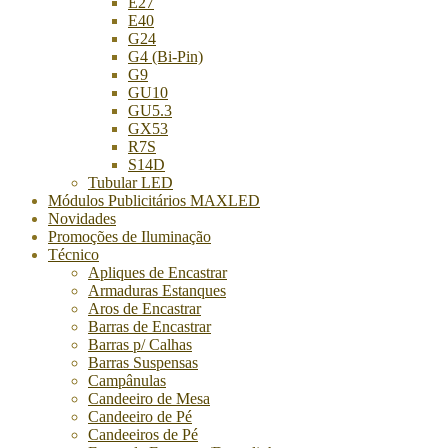
E27
E40
G24
G4 (Bi-Pin)
G9
GU10
GU5.3
GX53
R7S
S14D
Tubular LED
Módulos Publicitários MAXLED
Novidades
Promoções de Iluminação
Técnico
Apliques de Encastrar
Armaduras Estanques
Aros de Encastrar
Barras de Encastrar
Barras p/ Calhas
Barras Suspensas
Campânulas
Candeeiro de Mesa
Candeeiro de Pé
Candeeiros de Pé