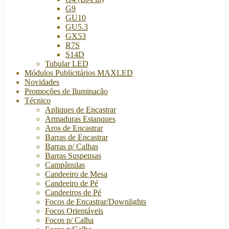
G9
GU10
GU5.3
GX53
R7S
S14D
Tubular LED
Módulos Publicitários MAXLED
Novidades
Promoções de Iluminação
Técnico
Apliques de Encastrar
Armaduras Estanques
Aros de Encastrar
Barras de Encastrar
Barras p/ Calhas
Barras Suspensas
Campânulas
Candeeiro de Mesa
Candeeiro de Pé
Candeeiros de Pé
Focos de Encastrar/Downlights
Focos Orientáveis
Focos p/ Calha