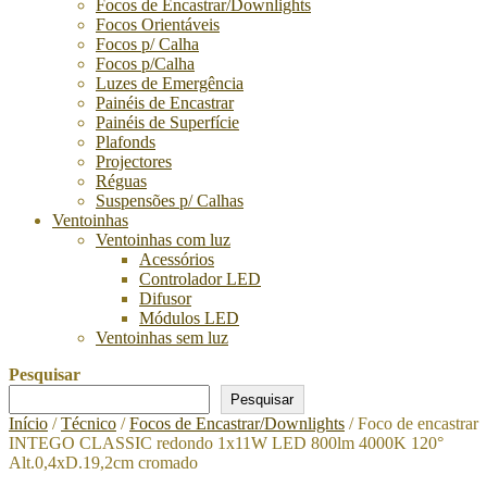
Focos de Encastrar/Downlights
Focos Orientáveis
Focos p/ Calha
Focos p/Calha
Luzes de Emergência
Painéis de Encastrar
Painéis de Superfície
Plafonds
Projectores
Réguas
Suspensões p/ Calhas
Ventoinhas
Ventoinhas com luz
Acessórios
Controlador LED
Difusor
Módulos LED
Ventoinhas sem luz
Pesquisar
Pesquisar
Início
/
Técnico
/
Focos de Encastrar/Downlights
/ Foco de encastrar
INTEGO CLASSIC redondo 1x11W LED 800lm 4000K 120°
Alt.0,4xD.19,2cm cromado