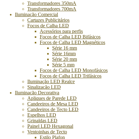
Transformadores 350mA
Transformadores 700mA
Iluminação Comercial
Cartazes Publicitários
Focos de Calha LED
Acessórios para perfis
Focos de Calha LED Bifásicos
Focos de Calha LED Magnéticos
Série 16 mm
Série 16mm
Série 20 mm
Série 5 mm
Focos de Calha LED Monofásicos
Focos de Calha LED Trifásicos
Iluminação LED Realce
Sinalização LED
Iluminação Decorativa
Apliques de Parede LED
Candeeiros de Mesa LED
Candeeiros de Tecto LED
Espelhos LED
Grinaldas LED
Painel LED Hexagonal
Ventoinhas de Tecto
Estilo Plafon