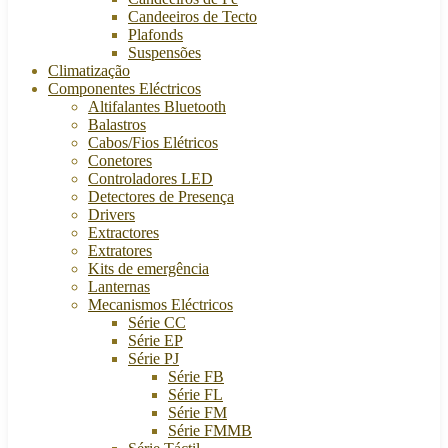
Candeeiros de Tecto
Plafonds
Suspensões
Climatização
Componentes Eléctricos
Altifalantes Bluetooth
Balastros
Cabos/Fios Elétricos
Conetores
Controladores LED
Detectores de Presença
Drivers
Extractores
Extratores
Kits de emergência
Lanternas
Mecanismos Eléctricos
Série CC
Série EP
Série PJ
Série FB
Série FL
Série FM
Série FMMB