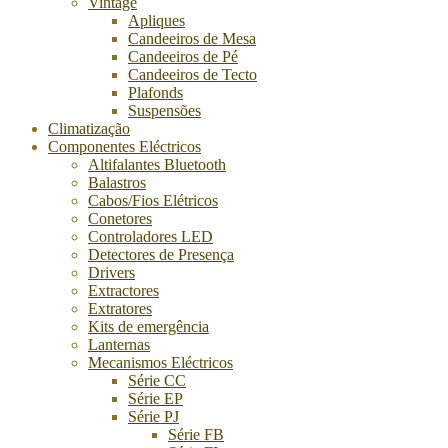
Vintage
Apliques
Candeeiros de Mesa
Candeeiros de Pé
Candeeiros de Tecto
Plafonds
Suspensões
Climatização
Componentes Eléctricos
Altifalantes Bluetooth
Balastros
Cabos/Fios Elétricos
Conetores
Controladores LED
Detectores de Presença
Drivers
Extractores
Extratores
Kits de emergência
Lanternas
Mecanismos Eléctricos
Série CC
Série EP
Série PJ
Série FB