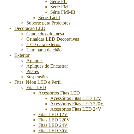
Série FL
Série FM
Série FMMB
Série Táctil
Suporte para Projetores
Decoração LED
Candeeiros de mesa
Grinaldas LED Decorativas
LED para exterior
Luminária de chão
Exterior
Apliques
Apliques de Encastrar
Pilares
Suspensões
Fitas, Néon LED e Perfil
Fitas LED
Acessórios Fitas LED
Acessórios Fitas LED 12V
Acessórios Fitas LED 220V
Acessórios Fitas LED 24V
Fitas LED 12V
Fitas LED 220V
Fitas LED 24V
Fitas LED 36V