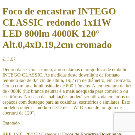
Foco de encastrar INTEGO
CLASSIC redondo 1x11W
LED 800lm 4000K 120°
Alt.0,4xD.19,2cm cromado
€
13,07
Dentro da secção Técnico, apresentamos o artigo foco de embutir
INTEGO CLASSIC. As medidas deste downlight de formato
redondo são de 0,4 cm de altura, 19,2 cm de diâmetro, em cromado.
Conta com uma luminosidade de 800 Lúmens. A temperatura de luz
de 4000K (luz branca neutra) é a mais adequada para comércio ou
escritórios. No caso das habitações poderá ser utilizada em todos os
espaços com destaque para as cozinhas, escritórios e similares. Este
modelo contém 1 módulo LED de 11W. Dispõe de um grau de
abertura de 120°.
Esgotado
REF:
INT_ 204232
Categoria:
Focos de Encastrar/Downlights