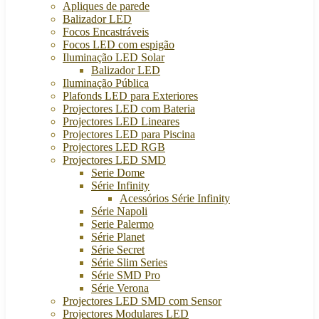
Apliques de parede
Balizador LED
Focos Encastráveis
Focos LED com espigão
Iluminação LED Solar
Balizador LED
Iluminação Pública
Plafonds LED para Exteriores
Projectores LED com Bateria
Projectores LED Lineares
Projectores LED para Piscina
Projectores LED RGB
Projectores LED SMD
Serie Dome
Série Infinity
Acessórios Série Infinity
Série Napoli
Serie Palermo
Série Planet
Série Secret
Série Slim Series
Série SMD Pro
Série Verona
Projectores LED SMD com Sensor
Projectores Modulares LED