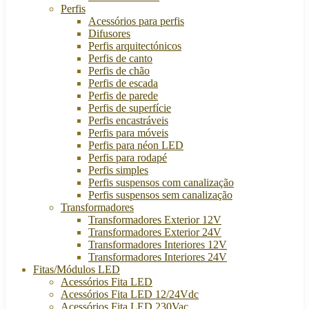
Perfis
Acessórios para perfis
Difusores
Perfis arquitectónicos
Perfis de canto
Perfis de chão
Perfis de escada
Perfis de parede
Perfis de superfície
Perfis encastráveis
Perfis para móveis
Perfis para néon LED
Perfis para rodapé
Perfis simples
Perfis suspensos com canalização
Perfis suspensos sem canalização
Transformadores
Transformadores Exterior 12V
Transformadores Exterior 24V
Transformadores Interiores 12V
Transformadores Interiores 24V
Fitas/Módulos LED
Acessórios Fita LED
Acessórios Fita LED 12/24Vdc
Acessórios Fita LED 230Vac