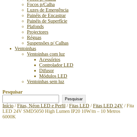
Focos p/Calha
Luzes de Emergência
Painéis de Encastrar
Painéis de Superfície
Plafonds
Projectores
Réguas
Suspensões p/ Calhas
Ventoinhas
Ventoinhas com luz
Acessórios
Controlador LED
Difusor
Módulos LED
Ventoinhas sem luz
Pesquisar
Pesquisar
Início
/
Fitas, Néon LED e Perfil
/
Fitas LED
/
Fitas LED 24V
/ Fita
LED 24V SMD5050 High Lumen IP20 10W/m – 10 Metros
6000K