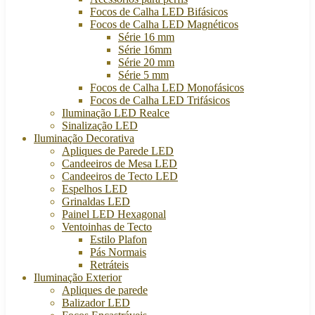
Focos de Calha LED Bifásicos
Focos de Calha LED Magnéticos
Série 16 mm
Série 16mm
Série 20 mm
Série 5 mm
Focos de Calha LED Monofásicos
Focos de Calha LED Trifásicos
Iluminação LED Realce
Sinalização LED
Iluminação Decorativa
Apliques de Parede LED
Candeeiros de Mesa LED
Candeeiros de Tecto LED
Espelhos LED
Grinaldas LED
Painel LED Hexagonal
Ventoinhas de Tecto
Estilo Plafon
Pás Normais
Retráteis
Iluminação Exterior
Apliques de parede
Balizador LED