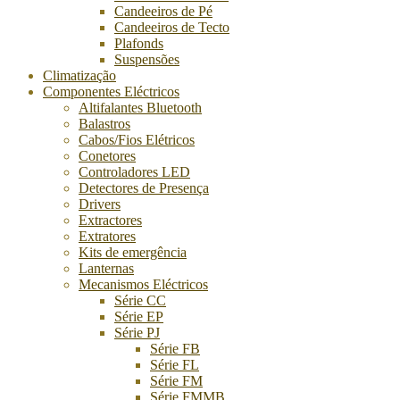
Candeeiros de Pé
Candeeiros de Tecto
Plafonds
Suspensões
Climatização
Componentes Eléctricos
Altifalantes Bluetooth
Balastros
Cabos/Fios Elétricos
Conetores
Controladores LED
Detectores de Presença
Drivers
Extractores
Extratores
Kits de emergência
Lanternas
Mecanismos Eléctricos
Série CC
Série EP
Série PJ
Série FB
Série FL
Série FM
Série FMMB