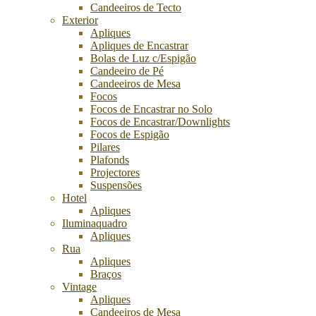
Candeeiros de Tecto
Exterior
Apliques
Apliques de Encastrar
Bolas de Luz c/Espigão
Candeeiro de Pé
Candeeiros de Mesa
Focos
Focos de Encastrar no Solo
Focos de Encastrar/Downlights
Focos de Espigão
Pilares
Plafonds
Projectores
Suspensões
Hotel
Apliques
Iluminaquadro
Apliques
Rua
Apliques
Braços
Vintage
Apliques
Candeeiros de Mesa