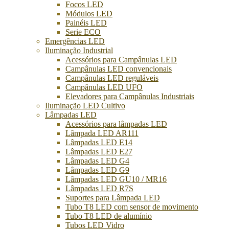
Focos LED
Módulos LED
Painéis LED
Serie ECO
Emergências LED
Iluminação Industrial
Acessórios para Campânulas LED
Campânulas LED convencionais
Campânulas LED reguláveis
Campânulas LED UFO
Elevadores para Campânulas Industriais
Iluminação LED Cultivo
Lâmpadas LED
Acessórios para lâmpadas LED
Lâmpada LED AR111
Lâmpadas LED E14
Lâmpadas LED E27
Lâmpadas LED G4
Lâmpadas LED G9
Lâmpadas LED GU10 / MR16
Lâmpadas LED R7S
Suportes para Lâmpada LED
Tubo T8 LED com sensor de movimento
Tubo T8 LED de alumínio
Tubos LED Vidro