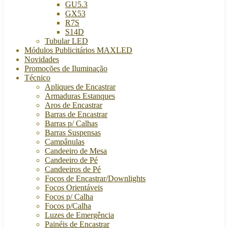
GU5.3
GX53
R7S
S14D
Tubular LED
Módulos Publicitários MAXLED
Novidades
Promoções de Iluminação
Técnico
Apliques de Encastrar
Armaduras Estanques
Aros de Encastrar
Barras de Encastrar
Barras p/ Calhas
Barras Suspensas
Campânulas
Candeeiro de Mesa
Candeeiro de Pé
Candeeiros de Pé
Focos de Encastrar/Downlights
Focos Orientáveis
Focos p/ Calha
Focos p/Calha
Luzes de Emergência
Painéis de Encastrar