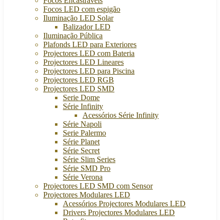
Focos Encastráveis
Focos LED com espigão
Iluminação LED Solar
Balizador LED
Iluminação Pública
Plafonds LED para Exteriores
Projectores LED com Bateria
Projectores LED Lineares
Projectores LED para Piscina
Projectores LED RGB
Projectores LED SMD
Serie Dome
Série Infinity
Acessórios Série Infinity
Série Napoli
Serie Palermo
Série Planet
Série Secret
Série Slim Series
Série SMD Pro
Série Verona
Projectores LED SMD com Sensor
Projectores Modulares LED
Acessórios Projectores Modulares LED
Drivers Projectores Modulares LED