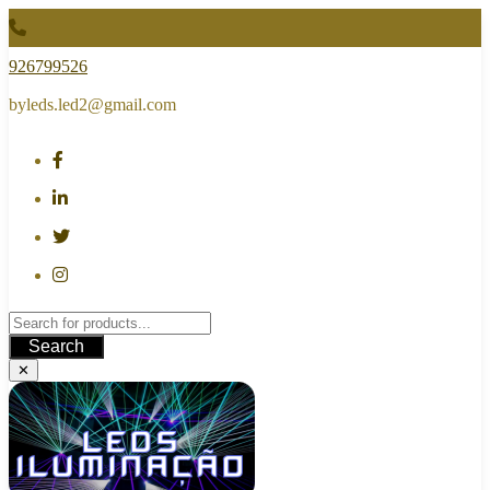
Skip
to
content
926799526
byleds.led2@gmail.com
Search
✕