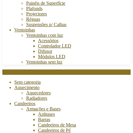
Painéis de Superfície
Plafonds
Projectores
Réguas
Suspensões p/ Calhas
Ventoinhas
Ventoinhas com luz
Acessórios
Controlador LED
Difusor
Módulos LED
Ventoinhas sem luz
Categories
Sem categoria
Aquecimento
Aquecedores
Radiadores
Candeeiros
Armações e Bases
Apliques
Barras
Candeeiros de Mesa
Candeeiros de Pé