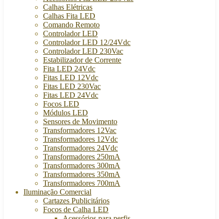
Calhas Elétricas
Calhas Fita LED
Comando Remoto
Controlador LED
Controlador LED 12/24Vdc
Controlador LED 230Vac
Estabilizador de Corrente
Fita LED 24Vdc
Fitas LED 12Vdc
Fitas LED 230Vac
Fitas LED 24Vdc
Focos LED
Módulos LED
Sensores de Movimento
Transformadores 12Vac
Transformadores 12Vdc
Transformadores 24Vdc
Transformadores 250mA
Transformadores 300mA
Transformadores 350mA
Transformadores 700mA
Iluminação Comercial
Cartazes Publicitários
Focos de Calha LED
Acessórios para perfis