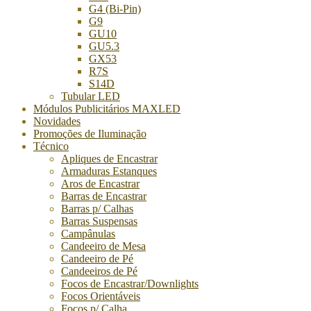
G4 (Bi-Pin)
G9
GU10
GU5.3
GX53
R7S
S14D
Tubular LED
Módulos Publicitários MAXLED
Novidades
Promoções de Iluminação
Técnico
Apliques de Encastrar
Armaduras Estanques
Aros de Encastrar
Barras de Encastrar
Barras p/ Calhas
Barras Suspensas
Campânulas
Candeeiro de Mesa
Candeeiro de Pé
Candeeiros de Pé
Focos de Encastrar/Downlights
Focos Orientáveis
Focos p/ Calha