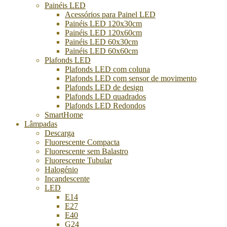
Painéis LED
Acessórios para Painel LED
Painéis LED 120x30cm
Painéis LED 120x60cm
Painéis LED 60x30cm
Painéis LED 60x60cm
Plafonds LED
Plafonds LED com coluna
Plafonds LED com sensor de movimento
Plafonds LED de design
Plafonds LED quadrados
Plafonds LED Redondos
SmartHome
Lâmpadas
Descarga
Fluorescente Compacta
Fluorescente sem Balastro
Fluorescente Tubular
Halogénio
Incandescente
LED
E14
E27
E40
G24