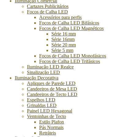
Iluminação Comercial
Cartazes Publicitários
Focos de Calha LED
Acessórios para perfis
Focos de Calha LED Bifásicos
Focos de Calha LED Magnéticos
Série 16 mm
Série 16mm
Série 20 mm
Série 5 mm
Focos de Calha LED Monofásicos
Focos de Calha LED Trifásicos
Iluminação LED Realce
Sinalização LED
Iluminação Decorativa
Apliques de Parede LED
Candeeiros de Mesa LED
Candeeiros de Tecto LED
Espelhos LED
Grinaldas LED
Painel LED Hexagonal
Ventoinhas de Tecto
Estilo Plafon
Pás Normais
Retráteis