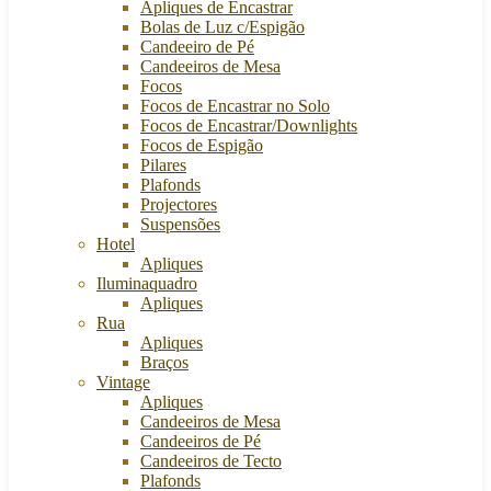
Apliques de Encastrar
Bolas de Luz c/Espigão
Candeeiro de Pé
Candeeiros de Mesa
Focos
Focos de Encastrar no Solo
Focos de Encastrar/Downlights
Focos de Espigão
Pilares
Plafonds
Projectores
Suspensões
Hotel
Apliques
Iluminaquadro
Apliques
Rua
Apliques
Braços
Vintage
Apliques
Candeeiros de Mesa
Candeeiros de Pé
Candeeiros de Tecto
Plafonds