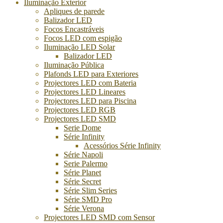
Iluminação Exterior
Apliques de parede
Balizador LED
Focos Encastráveis
Focos LED com espigão
Iluminação LED Solar
Balizador LED
Iluminação Pública
Plafonds LED para Exteriores
Projectores LED com Bateria
Projectores LED Lineares
Projectores LED para Piscina
Projectores LED RGB
Projectores LED SMD
Serie Dome
Série Infinity
Acessórios Série Infinity
Série Napoli
Serie Palermo
Série Planet
Série Secret
Série Slim Series
Série SMD Pro
Série Verona
Projectores LED SMD com Sensor