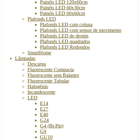
Painéis LED 120x60cm
Painéis LED 60x30cm
Painéis LED 60x60cm
Plafonds LED
Plafonds LED com coluna
Plafonds LED com sensor de movimento
Plafonds LED de design
Plafonds LED quadrados
Plafonds LED Redondos
SmartHome
Lâmpadas
Descarga
Fluorescente Compacta
Fluorescente sem Balastro
Fluorescente Tubular
Halogénio
Incandescente
LED
E14
E27
E40
G24
G4 (Bi-Pin)
G9
GU10