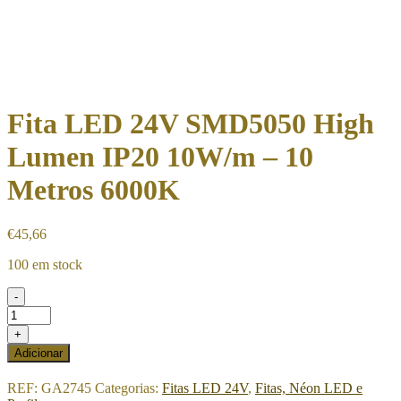
Fita LED 24V SMD5050 High
Lumen IP20 10W/m – 10
Metros 6000K
€
45,66
100 em stock
-
Quantidade
de
+
Fita
Adicionar
LED
24V
REF:
GA2745
Categorias:
Fitas LED 24V
,
Fitas, Néon LED e
SMD5050