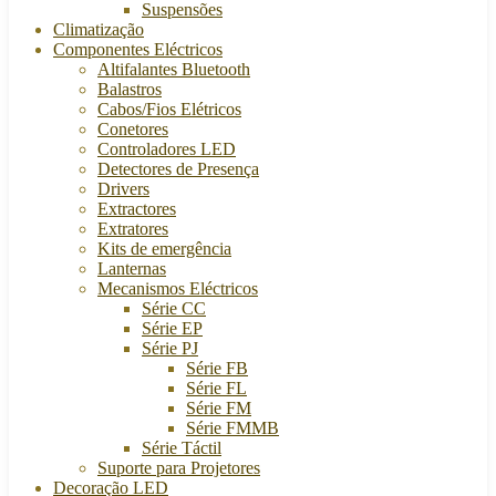
Suspensões
Climatização
Componentes Eléctricos
Altifalantes Bluetooth
Balastros
Cabos/Fios Elétricos
Conetores
Controladores LED
Detectores de Presença
Drivers
Extractores
Extratores
Kits de emergência
Lanternas
Mecanismos Eléctricos
Série CC
Série EP
Série PJ
Série FB
Série FL
Série FM
Série FMMB
Série Táctil
Suporte para Projetores
Decoração LED