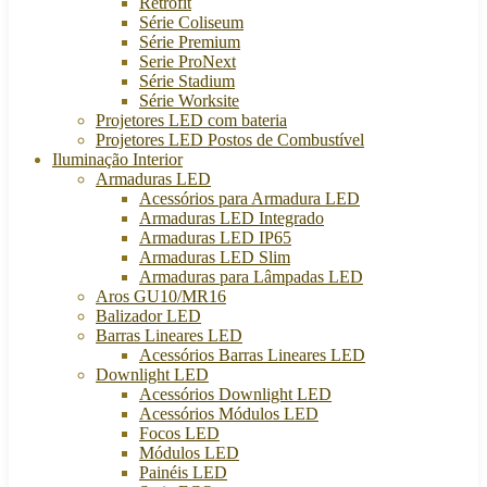
Retrofit
Série Coliseum
Série Premium
Serie ProNext
Série Stadium
Série Worksite
Projetores LED com bateria
Projetores LED Postos de Combustível
Iluminação Interior
Armaduras LED
Acessórios para Armadura LED
Armaduras LED Integrado
Armaduras LED IP65
Armaduras LED Slim
Armaduras para Lâmpadas LED
Aros GU10/MR16
Balizador LED
Barras Lineares LED
Acessórios Barras Lineares LED
Downlight LED
Acessórios Downlight LED
Acessórios Módulos LED
Focos LED
Módulos LED
Painéis LED