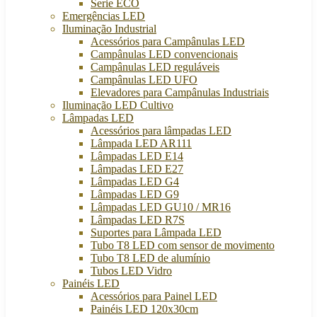
Serie ECO
Emergências LED
Iluminação Industrial
Acessórios para Campânulas LED
Campânulas LED convencionais
Campânulas LED reguláveis
Campânulas LED UFO
Elevadores para Campânulas Industriais
Iluminação LED Cultivo
Lâmpadas LED
Acessórios para lâmpadas LED
Lâmpada LED AR111
Lâmpadas LED E14
Lâmpadas LED E27
Lâmpadas LED G4
Lâmpadas LED G9
Lâmpadas LED GU10 / MR16
Lâmpadas LED R7S
Suportes para Lâmpada LED
Tubo T8 LED com sensor de movimento
Tubo T8 LED de alumínio
Tubos LED Vidro
Painéis LED
Acessórios para Painel LED
Painéis LED 120x30cm