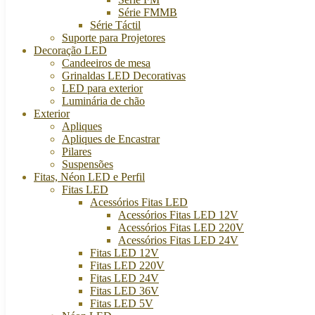
Série FMMB
Série Táctil
Suporte para Projetores
Decoração LED
Candeeiros de mesa
Grinaldas LED Decorativas
LED para exterior
Luminária de chão
Exterior
Apliques
Apliques de Encastrar
Pilares
Suspensões
Fitas, Néon LED e Perfil
Fitas LED
Acessórios Fitas LED
Acessórios Fitas LED 12V
Acessórios Fitas LED 220V
Acessórios Fitas LED 24V
Fitas LED 12V
Fitas LED 220V
Fitas LED 24V
Fitas LED 36V
Fitas LED 5V