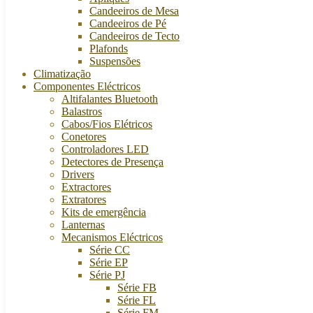
Candeeiros de Mesa
Candeeiros de Pé
Candeeiros de Tecto
Plafonds
Suspensões
Climatização
Componentes Eléctricos
Altifalantes Bluetooth
Balastros
Cabos/Fios Elétricos
Conetores
Controladores LED
Detectores de Presença
Drivers
Extractores
Extratores
Kits de emergência
Lanternas
Mecanismos Eléctricos
Série CC
Série EP
Série PJ
Série FB
Série FL
Série FM