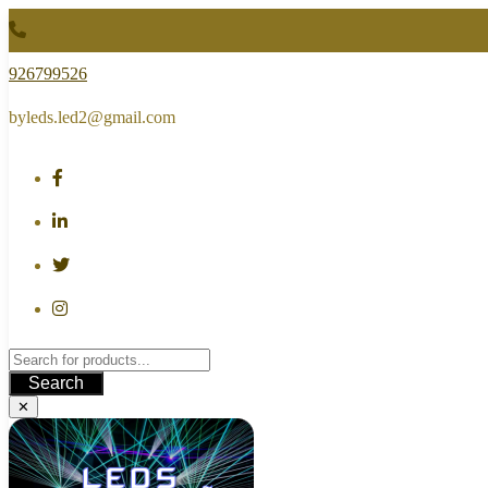
Skip
to
content
926799526
byleds.led2@gmail.com
Search
✕