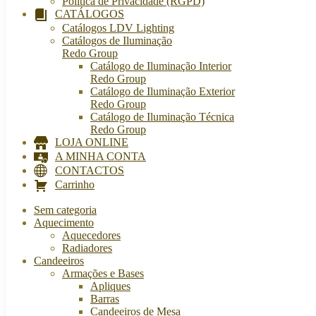
Política de Privacidade (RGPD)
CATÁLOGOS
Catálogos LDV Lighting
Catálogos de Iluminação
Redo Group
Catálogo de Iluminação Interior
Redo Group
Catálogo de Iluminação Exterior
Redo Group
Catálogo de Iluminação Técnica
Redo Group
LOJA ONLINE
A MINHA CONTA
CONTACTOS
Carrinho
Sem categoria
Aquecimento
Aquecedores
Radiadores
Candeeiros
Armações e Bases
Apliques
Barras
Candeeiros de Mesa