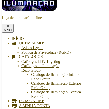
Loja de iluminação online
Menu
INÍCIO
QUEM SOMOS
Avisos Legais
Política de Privacidade (RGPD)
CATÁLOGOS
Catálogos LDV Lighting
Catálogos de Iluminação
Redo Group
Catálogo de Iluminação Interior
Redo Group
Catálogo de Iluminação Exterior
Redo Group
Catálogo de Iluminação Técnica
Redo Group
LOJA ONLINE
A MINHA CONTA