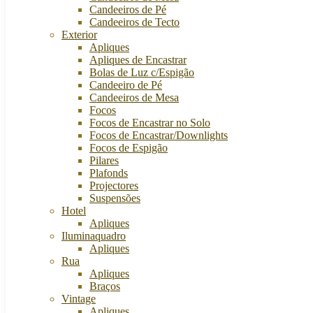
Candeeiros de Pé
Candeeiros de Tecto
Exterior
Apliques
Apliques de Encastrar
Bolas de Luz c/Espigão
Candeeiro de Pé
Candeeiros de Mesa
Focos
Focos de Encastrar no Solo
Focos de Encastrar/Downlights
Focos de Espigão
Pilares
Plafonds
Projectores
Suspensões
Hotel
Apliques
Iluminaquadro
Apliques
Rua
Apliques
Braços
Vintage
Apliques