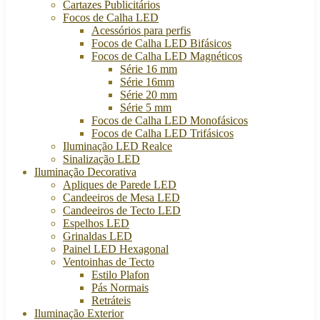
Cartazes Publicitários
Focos de Calha LED
Acessórios para perfis
Focos de Calha LED Bifásicos
Focos de Calha LED Magnéticos
Série 16 mm
Série 16mm
Série 20 mm
Série 5 mm
Focos de Calha LED Monofásicos
Focos de Calha LED Trifásicos
Iluminação LED Realce
Sinalização LED
Iluminação Decorativa
Apliques de Parede LED
Candeeiros de Mesa LED
Candeeiros de Tecto LED
Espelhos LED
Grinaldas LED
Painel LED Hexagonal
Ventoinhas de Tecto
Estilo Plafon
Pás Normais
Retráteis
Iluminação Exterior