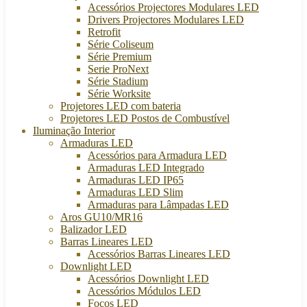
Acessórios Projectores Modulares LED
Drivers Projectores Modulares LED
Retrofit
Série Coliseum
Série Premium
Serie ProNext
Série Stadium
Série Worksite
Projetores LED com bateria
Projetores LED Postos de Combustível
Iluminação Interior
Armaduras LED
Acessórios para Armadura LED
Armaduras LED Integrado
Armaduras LED IP65
Armaduras LED Slim
Armaduras para Lâmpadas LED
Aros GU10/MR16
Balizador LED
Barras Lineares LED
Acessórios Barras Lineares LED
Downlight LED
Acessórios Downlight LED
Acessórios Módulos LED
Focos LED