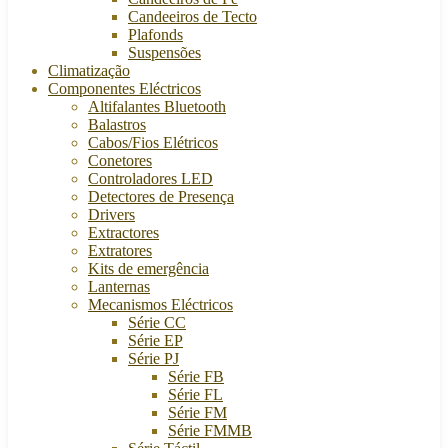
Candeeiros de Tecto
Plafonds
Suspensões
Climatização
Componentes Eléctricos
Altifalantes Bluetooth
Balastros
Cabos/Fios Elétricos
Conetores
Controladores LED
Detectores de Presença
Drivers
Extractores
Extratores
Kits de emergência
Lanternas
Mecanismos Eléctricos
Série CC
Série EP
Série PJ
Série FB
Série FL
Série FM
Série FMMB