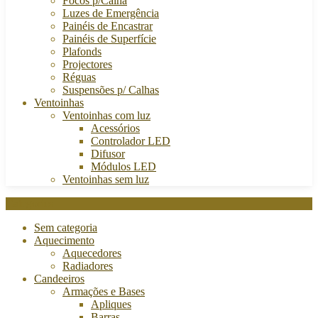
Focos p/Calha
Luzes de Emergência
Painéis de Encastrar
Painéis de Superfície
Plafonds
Projectores
Réguas
Suspensões p/ Calhas
Ventoinhas
Ventoinhas com luz
Acessórios
Controlador LED
Difusor
Módulos LED
Ventoinhas sem luz
Categories
Sem categoria
Aquecimento
Aquecedores
Radiadores
Candeeiros
Armações e Bases
Apliques
Barras