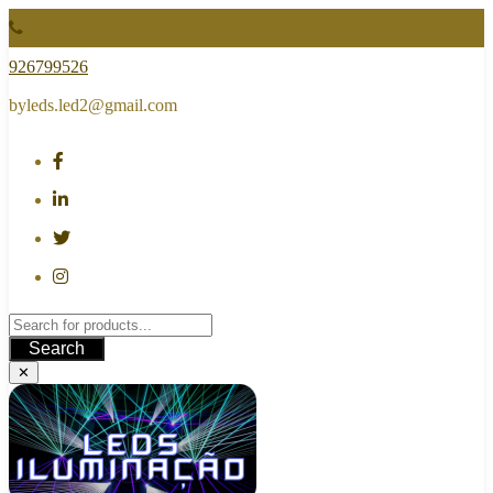
Skip
to
content
926799526
byleds.led2@gmail.com
Search
✕