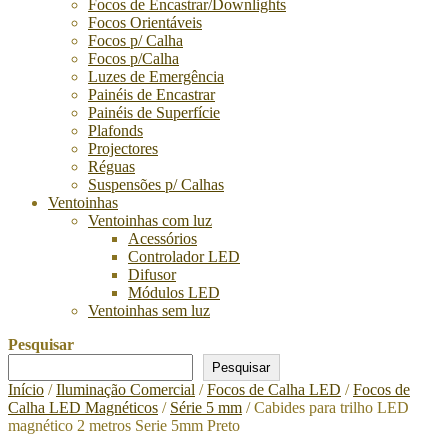
Focos de Encastrar/Downlights
Focos Orientáveis
Focos p/ Calha
Focos p/Calha
Luzes de Emergência
Painéis de Encastrar
Painéis de Superfície
Plafonds
Projectores
Réguas
Suspensões p/ Calhas
Ventoinhas
Ventoinhas com luz
Acessórios
Controlador LED
Difusor
Módulos LED
Ventoinhas sem luz
Pesquisar
Pesquisar
Início
/
Iluminação Comercial
/
Focos de Calha LED
/
Focos de
Calha LED Magnéticos
/
Série 5 mm
/ Cabides para trilho LED
magnético 2 metros Serie 5mm Preto