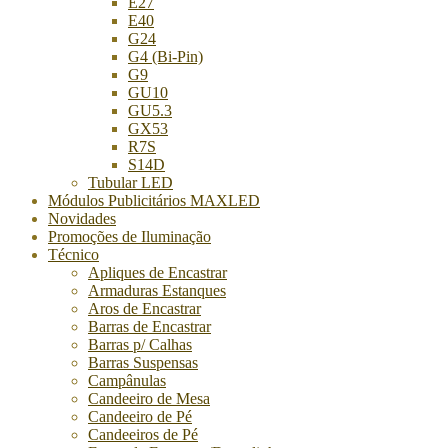
E27
E40
G24
G4 (Bi-Pin)
G9
GU10
GU5.3
GX53
R7S
S14D
Tubular LED
Módulos Publicitários MAXLED
Novidades
Promoções de Iluminação
Técnico
Apliques de Encastrar
Armaduras Estanques
Aros de Encastrar
Barras de Encastrar
Barras p/ Calhas
Barras Suspensas
Campânulas
Candeeiro de Mesa
Candeeiro de Pé
Candeeiros de Pé