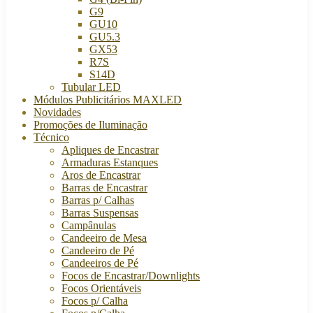
G9
GU10
GU5.3
GX53
R7S
S14D
Tubular LED
Módulos Publicitários MAXLED
Novidades
Promoções de Iluminação
Técnico
Apliques de Encastrar
Armaduras Estanques
Aros de Encastrar
Barras de Encastrar
Barras p/ Calhas
Barras Suspensas
Campânulas
Candeeiro de Mesa
Candeeiro de Pé
Candeeiros de Pé
Focos de Encastrar/Downlights
Focos Orientáveis
Focos p/ Calha