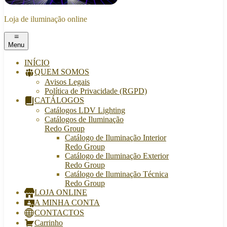
Loja de iluminação online
Menu
INÍCIO
QUEM SOMOS
Avisos Legais
Política de Privacidade (RGPD)
CATÁLOGOS
Catálogos LDV Lighting
Catálogos de Iluminação
Redo Group
Catálogo de Iluminação Interior
Redo Group
Catálogo de Iluminação Exterior
Redo Group
Catálogo de Iluminação Técnica
Redo Group
LOJA ONLINE
A MINHA CONTA
CONTACTOS
Carrinho