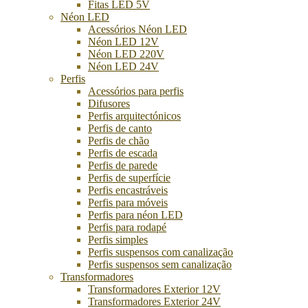
Fitas LED 5V
Néon LED
Acessórios Néon LED
Néon LED 12V
Néon LED 220V
Néon LED 24V
Perfis
Acessórios para perfis
Difusores
Perfis arquitectónicos
Perfis de canto
Perfis de chão
Perfis de escada
Perfis de parede
Perfis de superfície
Perfis encastráveis
Perfis para móveis
Perfis para néon LED
Perfis para rodapé
Perfis simples
Perfis suspensos com canalização
Perfis suspensos sem canalização
Transformadores
Transformadores Exterior 12V
Transformadores Exterior 24V