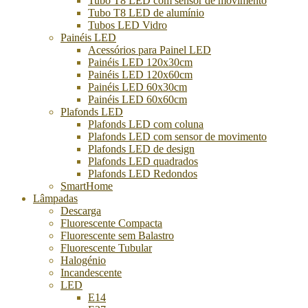
Tubo T8 LED com sensor de movimento
Tubo T8 LED de alumínio
Tubos LED Vidro
Painéis LED
Acessórios para Painel LED
Painéis LED 120x30cm
Painéis LED 120x60cm
Painéis LED 60x30cm
Painéis LED 60x60cm
Plafonds LED
Plafonds LED com coluna
Plafonds LED com sensor de movimento
Plafonds LED de design
Plafonds LED quadrados
Plafonds LED Redondos
SmartHome
Lâmpadas
Descarga
Fluorescente Compacta
Fluorescente sem Balastro
Fluorescente Tubular
Halogénio
Incandescente
LED
E14