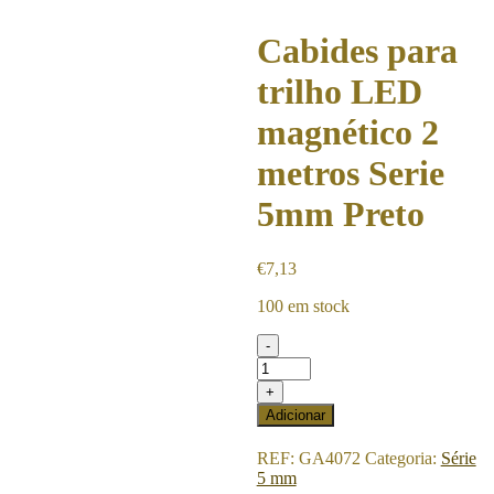
Cabides para
trilho LED
magnético 2
metros Serie
5mm Preto
€
7,13
100 em stock
-
Quantidade
de
+
Cabides
Adicionar
para
trilho
REF:
GA4072
Categoria:
Série
LED
5 mm
magnético