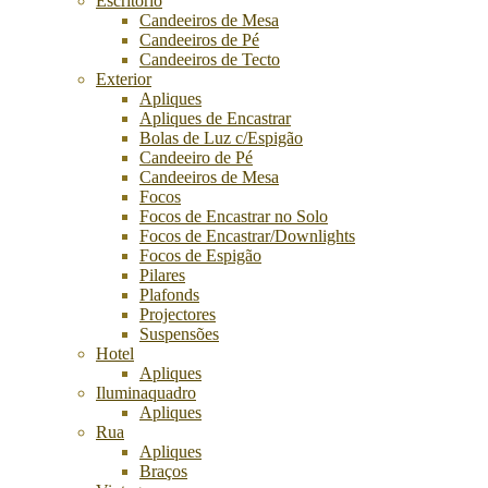
Escritório
Candeeiros de Mesa
Candeeiros de Pé
Candeeiros de Tecto
Exterior
Apliques
Apliques de Encastrar
Bolas de Luz c/Espigão
Candeeiro de Pé
Candeeiros de Mesa
Focos
Focos de Encastrar no Solo
Focos de Encastrar/Downlights
Focos de Espigão
Pilares
Plafonds
Projectores
Suspensões
Hotel
Apliques
Iluminaquadro
Apliques
Rua
Apliques
Braços