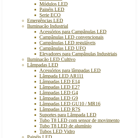
Módulos LED
Painéis LED
Serie ECO
Emergências LED
Iluminação Industrial
Acessórios para Campânulas LED
Campânulas LED convencionais
Campânulas LED reguláveis
Campânulas LED UFO
Elevadores para Campânulas Industriais
Iluminação LED Cultivo
Lâmpadas LED
Acessórios para lâmpadas LED
Lâmpada LED AR111
Lâmpadas LED E14
Lâmpadas LED E27
Lâmpadas LED G4
Lâmpadas LED G9
Lâmpadas LED GU10 / MR16
Lâmpadas LED R7S
Suportes para Lâmpada LED
Tubo T8 LED com sensor de movimento
Tubo T8 LED de alumínio
Tubos LED Vidro
Painéis LED