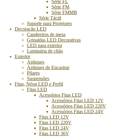
Série FL
Série FM
Série FMMB
Série Táctil
Suporte para Projetores
Decoração LED
Candeeiros de mesa
Grinaldas LED Decorativas
LED para exterior
Luminária de chão
Exterior
Apliques
Apliques de Encastrar
Pilares
Suspensões
Fitas, Néon LED e Perfil
Fitas LED
Acessórios Fitas LED
Acessórios Fitas LED 12V
Acessórios Fitas LED 220V
Acessórios Fitas LED 24V
Fitas LED 12V
Fitas LED 220V
Fitas LED 24V
Fitas LED 36V