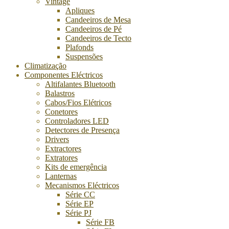
Vintage
Apliques
Candeeiros de Mesa
Candeeiros de Pé
Candeeiros de Tecto
Plafonds
Suspensões
Climatização
Componentes Eléctricos
Altifalantes Bluetooth
Balastros
Cabos/Fios Elétricos
Conetores
Controladores LED
Detectores de Presença
Drivers
Extractores
Extratores
Kits de emergência
Lanternas
Mecanismos Eléctricos
Série CC
Série EP
Série PJ
Série FB