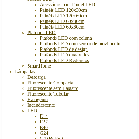
Acessórios para Painel LED
Painéis LED 120x30cm
Painéis LED 120x60cm
Painéis LED 60x30cm
Painéis LED 60x60cm
Plafonds LED
Plafonds LED com coluna
Plafonds LED com sensor de movimento
Plafonds LED de design
Plafonds LED quadrados
Plafonds LED Redondos
SmartHome
Lâmpadas
Descarga
Fluorescente Compacta
Fluorescente sem Balastro
Fluorescente Tubular
Halogénio
Incandescente
LED
E14
E27
E40
G24
G4 (Bi-Pin)