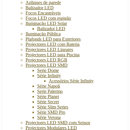
Apliques de parede
Balizador LED
Focos Encastráveis
Focos LED com espigão
Iluminação LED Solar
Balizador LED
Iluminação Pública
Plafonds LED para Exteriores
Projectores LED com Bateria
Projectores LED Lineares
Projectores LED para Piscina
Projectores LED RGB
Projectores LED SMD
Serie Dome
Série Infinity
Acessórios Série Infinity
Série Napoli
Serie Palermo
Série Planet
Série Secret
Série Slim Series
Série SMD Pro
Série Verona
Projectores LED SMD com Sensor
Projectores Modulares LED