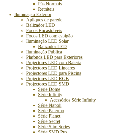
Pás Normais
Retráteis
Iluminação Exterior
Apliques de parede
Balizador LED
Focos Encastráveis
Focos LED com espigão
Iluminação LED Solar
Balizador LED
Iluminação Pública
Plafonds LED para Exteriores
Projectores LED com Bateria
Projectores LED Lineares
Projectores LED para Piscina
Projectores LED RGB
Projectores LED SMD
Serie Dome
Série Infinity
Acessórios Série Infinity
Série Napoli
Serie Palermo
Série Planet
Série Secret
Série Slim Series
Série SMD Pro