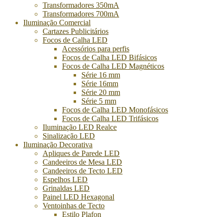
Transformadores 350mA
Transformadores 700mA
Iluminação Comercial
Cartazes Publicitários
Focos de Calha LED
Acessórios para perfis
Focos de Calha LED Bifásicos
Focos de Calha LED Magnéticos
Série 16 mm
Série 16mm
Série 20 mm
Série 5 mm
Focos de Calha LED Monofásicos
Focos de Calha LED Trifásicos
Iluminação LED Realce
Sinalização LED
Iluminação Decorativa
Apliques de Parede LED
Candeeiros de Mesa LED
Candeeiros de Tecto LED
Espelhos LED
Grinaldas LED
Painel LED Hexagonal
Ventoinhas de Tecto
Estilo Plafon