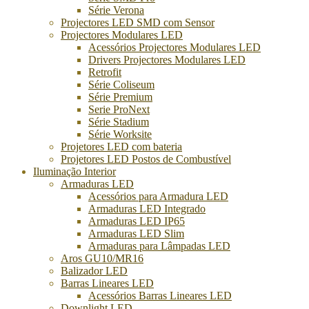
Série Verona
Projectores LED SMD com Sensor
Projectores Modulares LED
Acessórios Projectores Modulares LED
Drivers Projectores Modulares LED
Retrofit
Série Coliseum
Série Premium
Serie ProNext
Série Stadium
Série Worksite
Projetores LED com bateria
Projetores LED Postos de Combustível
Iluminação Interior
Armaduras LED
Acessórios para Armadura LED
Armaduras LED Integrado
Armaduras LED IP65
Armaduras LED Slim
Armaduras para Lâmpadas LED
Aros GU10/MR16
Balizador LED
Barras Lineares LED
Acessórios Barras Lineares LED
Downlight LED