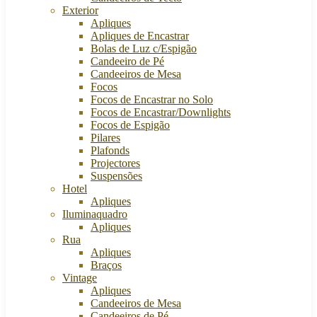
Exterior
Apliques
Apliques de Encastrar
Bolas de Luz c/Espigão
Candeeiro de Pé
Candeeiros de Mesa
Focos
Focos de Encastrar no Solo
Focos de Encastrar/Downlights
Focos de Espigão
Pilares
Plafonds
Projectores
Suspensões
Hotel
Apliques
Iluminaquadro
Apliques
Rua
Apliques
Braços
Vintage
Apliques
Candeeiros de Mesa
Candeeiros de Pé