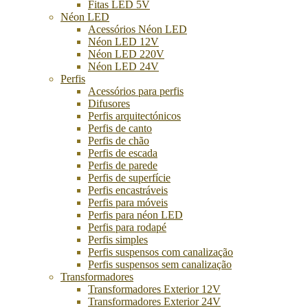
Fitas LED 5V
Néon LED
Acessórios Néon LED
Néon LED 12V
Néon LED 220V
Néon LED 24V
Perfis
Acessórios para perfis
Difusores
Perfis arquitectónicos
Perfis de canto
Perfis de chão
Perfis de escada
Perfis de parede
Perfis de superfície
Perfis encastráveis
Perfis para móveis
Perfis para néon LED
Perfis para rodapé
Perfis simples
Perfis suspensos com canalização
Perfis suspensos sem canalização
Transformadores
Transformadores Exterior 12V
Transformadores Exterior 24V