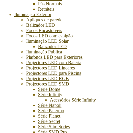
Pás Normais
Retráteis
Iluminação Exterior
Apliques de parede
Balizador LED
Focos Encastráveis
Focos LED com espigão
Iluminação LED Solar
Balizador LED
Iluminação Pública
Plafonds LED para Exteriores
Projectores LED com Bateria
Projectores LED Lineares
Projectores LED para Piscina
Projectores LED RGB
Projectores LED SMD
Serie Dome
Série Infinity
Acessórios Série Infinity
Série Napoli
Serie Palermo
Série Planet
Série Secret
Série Slim Series
Série SMD Pro