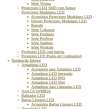
Série Verona
Projectores LED SMD com Sensor
Projectores Modulares LED
Acessórios Projectores Modulares LED
Drivers Projectores Modulares LED
Retrofit
Série Coliseum
Série Premium
Serie ProNext
Série Stadium
Série Worksite
Projetores LED com bateria
Projetores LED Postos de Combustível
Iluminação Interior
Armaduras LED
Acessórios para Armadura LED
Armaduras LED Integrado
Armaduras LED IP65
Armaduras LED Slim
Armaduras para Lâmpadas LED
Aros GU10/MR16
Balizador LED
Barras Lineares LED
Acessórios Barras Lineares LED
Downlight LED