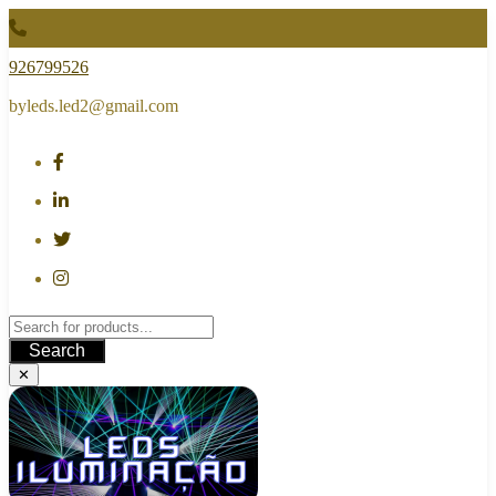
Skip
to
content
926799526
byleds.led2@gmail.com
Search
✕