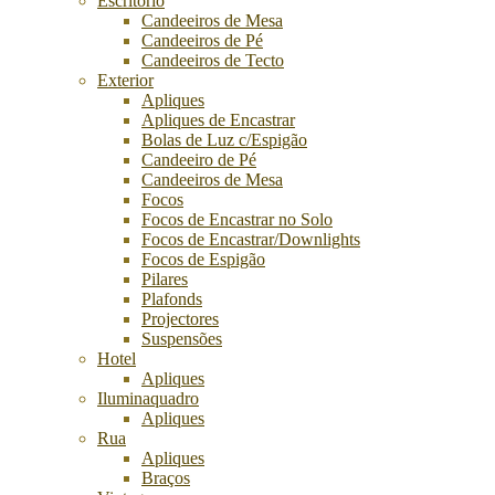
Escritório
Candeeiros de Mesa
Candeeiros de Pé
Candeeiros de Tecto
Exterior
Apliques
Apliques de Encastrar
Bolas de Luz c/Espigão
Candeeiro de Pé
Candeeiros de Mesa
Focos
Focos de Encastrar no Solo
Focos de Encastrar/Downlights
Focos de Espigão
Pilares
Plafonds
Projectores
Suspensões
Hotel
Apliques
Iluminaquadro
Apliques
Rua
Apliques
Braços