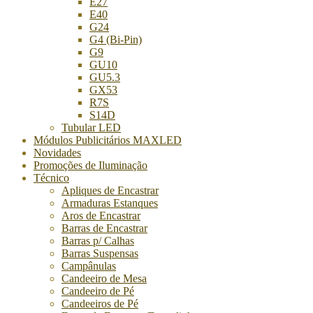
E27
E40
G24
G4 (Bi-Pin)
G9
GU10
GU5.3
GX53
R7S
S14D
Tubular LED
Módulos Publicitários MAXLED
Novidades
Promoções de Iluminação
Técnico
Apliques de Encastrar
Armaduras Estanques
Aros de Encastrar
Barras de Encastrar
Barras p/ Calhas
Barras Suspensas
Campânulas
Candeeiro de Mesa
Candeeiro de Pé
Candeeiros de Pé