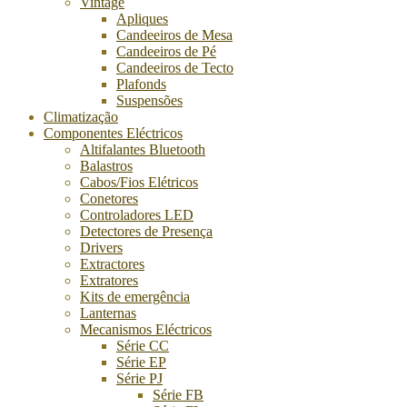
Vintage
Apliques
Candeeiros de Mesa
Candeeiros de Pé
Candeeiros de Tecto
Plafonds
Suspensões
Climatização
Componentes Eléctricos
Altifalantes Bluetooth
Balastros
Cabos/Fios Elétricos
Conetores
Controladores LED
Detectores de Presença
Drivers
Extractores
Extratores
Kits de emergência
Lanternas
Mecanismos Eléctricos
Série CC
Série EP
Série PJ
Série FB