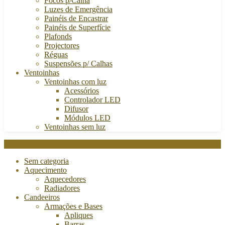
Focos p/Calha
Luzes de Emergência
Painéis de Encastrar
Painéis de Superfície
Plafonds
Projectores
Réguas
Suspensões p/ Calhas
Ventoinhas
Ventoinhas com luz
Acessórios
Controlador LED
Difusor
Módulos LED
Ventoinhas sem luz
Categories
Sem categoria
Aquecimento
Aquecedores
Radiadores
Candeeiros
Armações e Bases
Apliques
Barras