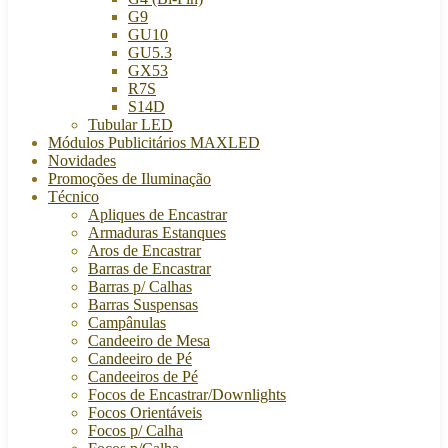
G9
GU10
GU5.3
GX53
R7S
S14D
Tubular LED
Módulos Publicitários MAXLED
Novidades
Promoções de Iluminação
Técnico
Apliques de Encastrar
Armaduras Estanques
Aros de Encastrar
Barras de Encastrar
Barras p/ Calhas
Barras Suspensas
Campânulas
Candeeiro de Mesa
Candeeiro de Pé
Candeeiros de Pé
Focos de Encastrar/Downlights
Focos Orientáveis
Focos p/ Calha