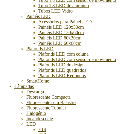
Tubo T8 LED com sensor de movimento
Tubo T8 LED de alumínio
Tubos LED Vidro
Painéis LED
Acessórios para Painel LED
Painéis LED 120x30cm
Painéis LED 120x60cm
Painéis LED 60x30cm
Painéis LED 60x60cm
Plafonds LED
Plafonds LED com coluna
Plafonds LED com sensor de movimento
Plafonds LED de design
Plafonds LED quadrados
Plafonds LED Redondos
SmartHome
Lâmpadas
Descarga
Fluorescente Compacta
Fluorescente sem Balastro
Fluorescente Tubular
Halogénio
Incandescente
LED
E14