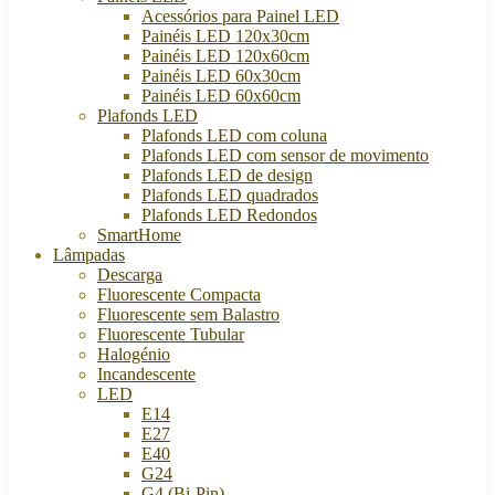
Acessórios para Painel LED
Painéis LED 120x30cm
Painéis LED 120x60cm
Painéis LED 60x30cm
Painéis LED 60x60cm
Plafonds LED
Plafonds LED com coluna
Plafonds LED com sensor de movimento
Plafonds LED de design
Plafonds LED quadrados
Plafonds LED Redondos
SmartHome
Lâmpadas
Descarga
Fluorescente Compacta
Fluorescente sem Balastro
Fluorescente Tubular
Halogénio
Incandescente
LED
E14
E27
E40
G24
G4 (Bi-Pin)