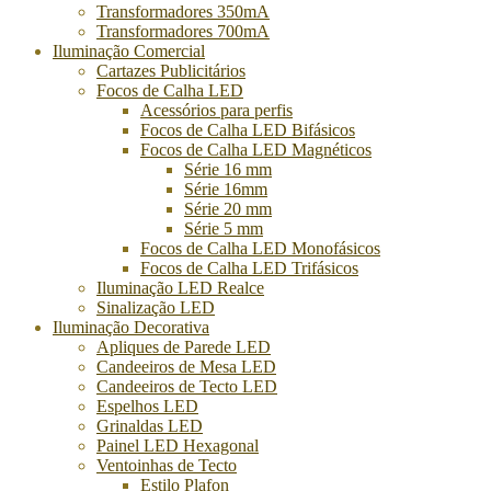
Transformadores 350mA
Transformadores 700mA
Iluminação Comercial
Cartazes Publicitários
Focos de Calha LED
Acessórios para perfis
Focos de Calha LED Bifásicos
Focos de Calha LED Magnéticos
Série 16 mm
Série 16mm
Série 20 mm
Série 5 mm
Focos de Calha LED Monofásicos
Focos de Calha LED Trifásicos
Iluminação LED Realce
Sinalização LED
Iluminação Decorativa
Apliques de Parede LED
Candeeiros de Mesa LED
Candeeiros de Tecto LED
Espelhos LED
Grinaldas LED
Painel LED Hexagonal
Ventoinhas de Tecto
Estilo Plafon