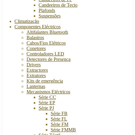
Candeeiros de Tecto
Plafonds
Suspensões
Climatização
Componentes Eléctricos
Altifalantes Bluetooth
Balastros
Cabos/Fios Elétricos
Conetores
Controladores LED
Detectores de Presença
Drivers
Extractores
Extratores
Kits de emergência
Lanternas
Mecanismos Eléctricos
Série CC
Série EP
Série PJ
Série FB
Série FL
Série FM
Série FMMB