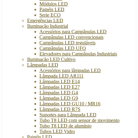
Módulos LED
Painéis LED
Serie ECO
Emergências LED
Iluminação Industrial
Acessórios para Campânulas LED
Campânulas LED convencionais
Campânulas LED reguláveis
Campânulas LED UFO
Elevadores para Campânulas Industriais
Iluminação LED Cultivo
Lâmpadas LED
Acessórios para lâmpadas LED
Lâmpada LED AR111
Lâmpadas LED E14
Lâmpadas LED E27
Lâmpadas LED G4
Lâmpadas LED G9
Lâmpadas LED GU10 / MR16
Lâmpadas LED R7S
Suportes para Lâmpada LED
Tubo T8 LED com sensor de movimento
Tubo T8 LED de alumínio
Tubos LED Vidro
Painéis LED