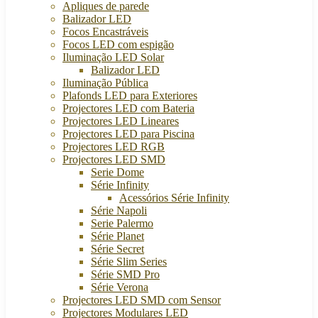
Apliques de parede
Balizador LED
Focos Encastráveis
Focos LED com espigão
Iluminação LED Solar
Balizador LED
Iluminação Pública
Plafonds LED para Exteriores
Projectores LED com Bateria
Projectores LED Lineares
Projectores LED para Piscina
Projectores LED RGB
Projectores LED SMD
Serie Dome
Série Infinity
Acessórios Série Infinity
Série Napoli
Serie Palermo
Série Planet
Série Secret
Série Slim Series
Série SMD Pro
Série Verona
Projectores LED SMD com Sensor
Projectores Modulares LED