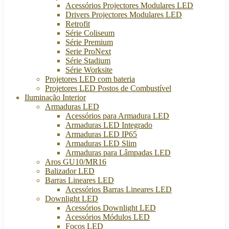
Acessórios Projectores Modulares LED
Drivers Projectores Modulares LED
Retrofit
Série Coliseum
Série Premium
Serie ProNext
Série Stadium
Série Worksite
Projetores LED com bateria
Projetores LED Postos de Combustível
Iluminação Interior
Armaduras LED
Acessórios para Armadura LED
Armaduras LED Integrado
Armaduras LED IP65
Armaduras LED Slim
Armaduras para Lâmpadas LED
Aros GU10/MR16
Balizador LED
Barras Lineares LED
Acessórios Barras Lineares LED
Downlight LED
Acessórios Downlight LED
Acessórios Módulos LED
Focos LED