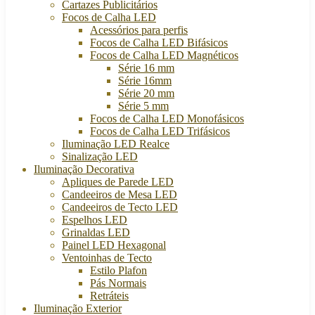
Cartazes Publicitários
Focos de Calha LED
Acessórios para perfis
Focos de Calha LED Bifásicos
Focos de Calha LED Magnéticos
Série 16 mm
Série 16mm
Série 20 mm
Série 5 mm
Focos de Calha LED Monofásicos
Focos de Calha LED Trifásicos
Iluminação LED Realce
Sinalização LED
Iluminação Decorativa
Apliques de Parede LED
Candeeiros de Mesa LED
Candeeiros de Tecto LED
Espelhos LED
Grinaldas LED
Painel LED Hexagonal
Ventoinhas de Tecto
Estilo Plafon
Pás Normais
Retráteis
Iluminação Exterior