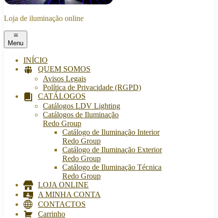
Loja de iluminação online
Menu
INÍCIO
QUEM SOMOS
Avisos Legais
Política de Privacidade (RGPD)
CATÁLOGOS
Catálogos LDV Lighting
Catálogos de Iluminação
Redo Group
Catálogo de Iluminação Interior
Redo Group
Catálogo de Iluminação Exterior
Redo Group
Catálogo de Iluminação Técnica
Redo Group
LOJA ONLINE
A MINHA CONTA
CONTACTOS
Carrinho