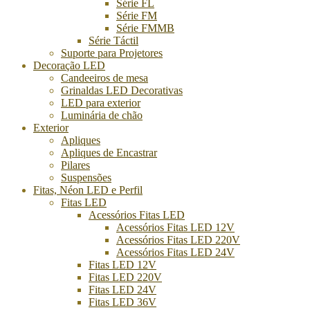
Série FL
Série FM
Série FMMB
Série Táctil
Suporte para Projetores
Decoração LED
Candeeiros de mesa
Grinaldas LED Decorativas
LED para exterior
Luminária de chão
Exterior
Apliques
Apliques de Encastrar
Pilares
Suspensões
Fitas, Néon LED e Perfil
Fitas LED
Acessórios Fitas LED
Acessórios Fitas LED 12V
Acessórios Fitas LED 220V
Acessórios Fitas LED 24V
Fitas LED 12V
Fitas LED 220V
Fitas LED 24V
Fitas LED 36V