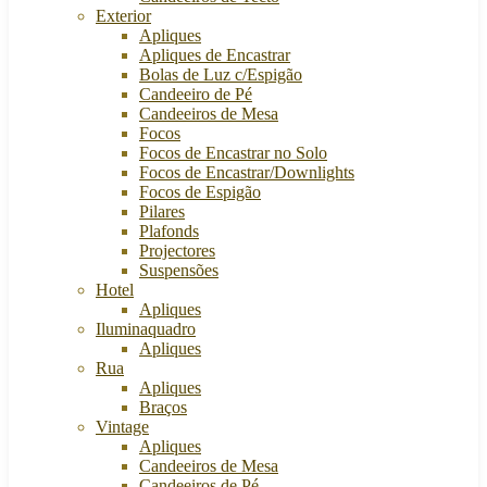
Exterior
Apliques
Apliques de Encastrar
Bolas de Luz c/Espigão
Candeeiro de Pé
Candeeiros de Mesa
Focos
Focos de Encastrar no Solo
Focos de Encastrar/Downlights
Focos de Espigão
Pilares
Plafonds
Projectores
Suspensões
Hotel
Apliques
Iluminaquadro
Apliques
Rua
Apliques
Braços
Vintage
Apliques
Candeeiros de Mesa
Candeeiros de Pé