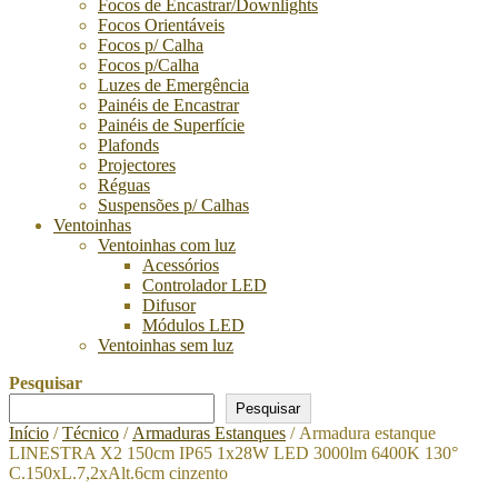
Focos de Encastrar/Downlights
Focos Orientáveis
Focos p/ Calha
Focos p/Calha
Luzes de Emergência
Painéis de Encastrar
Painéis de Superfície
Plafonds
Projectores
Réguas
Suspensões p/ Calhas
Ventoinhas
Ventoinhas com luz
Acessórios
Controlador LED
Difusor
Módulos LED
Ventoinhas sem luz
Pesquisar
Pesquisar
Início
/
Técnico
/
Armaduras Estanques
/ Armadura estanque
LINESTRA X2 150cm IP65 1x28W LED 3000lm 6400K 130°
C.150xL.7,2xAlt.6cm cinzento