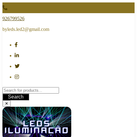
Skip
to
content
926799526
byleds.led2@gmail.com
Search
✕