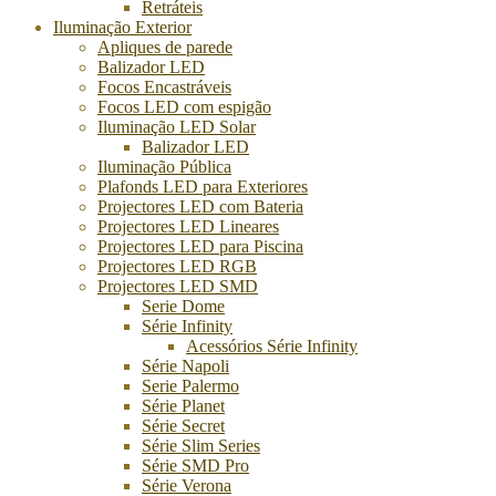
Retráteis
Iluminação Exterior
Apliques de parede
Balizador LED
Focos Encastráveis
Focos LED com espigão
Iluminação LED Solar
Balizador LED
Iluminação Pública
Plafonds LED para Exteriores
Projectores LED com Bateria
Projectores LED Lineares
Projectores LED para Piscina
Projectores LED RGB
Projectores LED SMD
Serie Dome
Série Infinity
Acessórios Série Infinity
Série Napoli
Serie Palermo
Série Planet
Série Secret
Série Slim Series
Série SMD Pro
Série Verona