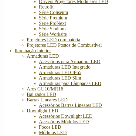
Drivers Projectores Modulares LED
Retrofit
Série Coliseum
Série Premium
Serie ProNext
Série Stadium
Série Worksite
Projetores LED com bateria
Projetores LED Postos de Combustível
Iluminação Interior
Armaduras LED
Acessórios para Armadura LED
Armaduras LED Integrado
Armaduras LED IP65
Armaduras LED Slim
Armaduras para Lâmpadas LED
Aros GU10/MR16
Balizador LED
Barras Lineares LED
Acessórios Barras Lineares LED
Downlight LED
Acessórios Downlight LED
Acessórios Módulos LED
Focos LED
Módulos LED