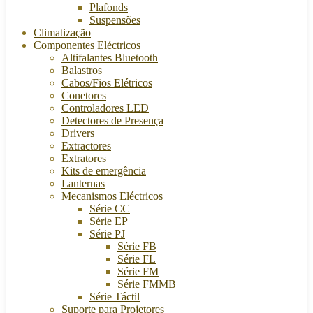
Plafonds
Suspensões
Climatização
Componentes Eléctricos
Altifalantes Bluetooth
Balastros
Cabos/Fios Elétricos
Conetores
Controladores LED
Detectores de Presença
Drivers
Extractores
Extratores
Kits de emergência
Lanternas
Mecanismos Eléctricos
Série CC
Série EP
Série PJ
Série FB
Série FL
Série FM
Série FMMB
Série Táctil
Suporte para Projetores