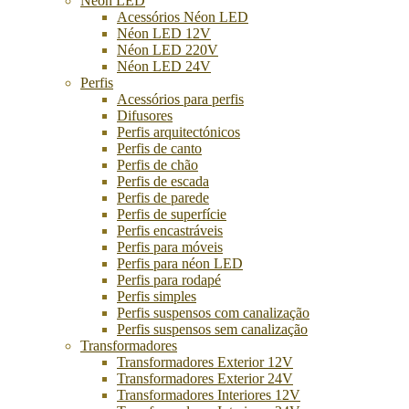
Néon LED
Acessórios Néon LED
Néon LED 12V
Néon LED 220V
Néon LED 24V
Perfis
Acessórios para perfis
Difusores
Perfis arquitectónicos
Perfis de canto
Perfis de chão
Perfis de escada
Perfis de parede
Perfis de superfície
Perfis encastráveis
Perfis para móveis
Perfis para néon LED
Perfis para rodapé
Perfis simples
Perfis suspensos com canalização
Perfis suspensos sem canalização
Transformadores
Transformadores Exterior 12V
Transformadores Exterior 24V
Transformadores Interiores 12V