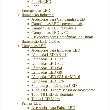
Painéis LED
Serie ECO
Emergências LED
Iluminação Industrial
Acessórios para Campânulas LED
Campânulas LED convencionais
Campânulas LED reguláveis
Campânulas LED UFO
Elevadores para Campânulas Industriais
Iluminação LED Cultivo
Lâmpadas LED
Acessórios para lâmpadas LED
Lâmpada LED AR111
Lâmpadas LED E14
Lâmpadas LED E27
Lâmpadas LED G4
Lâmpadas LED G9
Lâmpadas LED GU10 / MR16
Lâmpadas LED R7S
Suportes para Lâmpada LED
Tubo T8 LED com sensor de movimento
Tubo T8 LED de alumínio
Tubos LED Vidro
Painéis LED
Acessórios para Painel LED