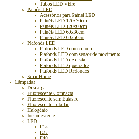
Tubos LED Vidro
Painéis LED
Acessórios para Painel LED
Painéis LED 120x30cm
Painéis LED 120x60cm
Painéis LED 60x30cm
Painéis LED 60x60cm
Plafonds LED
Plafonds LED com coluna
Plafonds LED com sensor de movimento
Plafonds LED de design
Plafonds LED quadrados
Plafonds LED Redondos
SmartHome
Lâmpadas
Descarga
Fluorescente Compacta
Fluorescente sem Balastro
Fluorescente Tubular
Halogénio
Incandescente
LED
E14
E27
E40