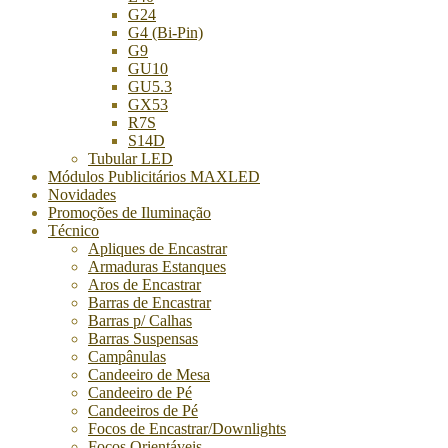
G24
G4 (Bi-Pin)
G9
GU10
GU5.3
GX53
R7S
S14D
Tubular LED
Módulos Publicitários MAXLED
Novidades
Promoções de Iluminação
Técnico
Apliques de Encastrar
Armaduras Estanques
Aros de Encastrar
Barras de Encastrar
Barras p/ Calhas
Barras Suspensas
Campânulas
Candeeiro de Mesa
Candeeiro de Pé
Candeeiros de Pé
Focos de Encastrar/Downlights
Focos Orientáveis