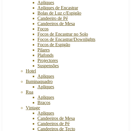
Apliques
Apliques de Encastrar
Bolas de Luz c/Espigão
Candeeiro de Pé
Candeeiros de Mesa
Focos
Focos de Encastrar no Solo
Focos de Encastrar/Downlights
Focos de Espigão
Pilares
Plafonds
Projectores
Suspensões
Hotel
Apliques
Iluminaquadro
Apliques
Rua
Apliques
Braços
Vintage
Apliques
Candeeiros de Mesa
Candeeiros de Pé
Candeeiros de Tecto