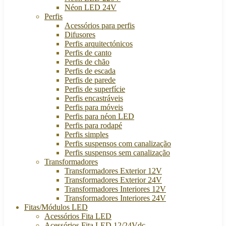
Néon LED 24V
Perfis
Acessórios para perfis
Difusores
Perfis arquitectónicos
Perfis de canto
Perfis de chão
Perfis de escada
Perfis de parede
Perfis de superfície
Perfis encastráveis
Perfis para móveis
Perfis para néon LED
Perfis para rodapé
Perfis simples
Perfis suspensos com canalização
Perfis suspensos sem canalização
Transformadores
Transformadores Exterior 12V
Transformadores Exterior 24V
Transformadores Interiores 12V
Transformadores Interiores 24V
Fitas/Módulos LED
Acessórios Fita LED
Acessórios Fita LED 12/24Vdc