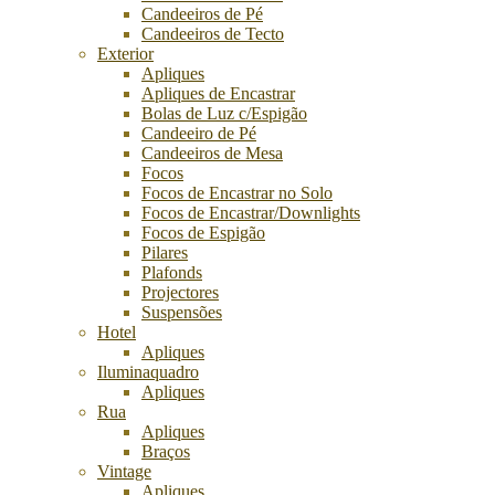
Candeeiros de Pé
Candeeiros de Tecto
Exterior
Apliques
Apliques de Encastrar
Bolas de Luz c/Espigão
Candeeiro de Pé
Candeeiros de Mesa
Focos
Focos de Encastrar no Solo
Focos de Encastrar/Downlights
Focos de Espigão
Pilares
Plafonds
Projectores
Suspensões
Hotel
Apliques
Iluminaquadro
Apliques
Rua
Apliques
Braços
Vintage
Apliques