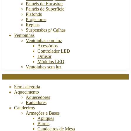
Painéis de Encastrar
Painéis de Superfície
Plafonds
Projectores
Réguas
Suspensões p/ Calhas
Ventoinhas
Ventoinhas com luz
Acessórios
Controlador LED
Difusor
Módulos LED
Ventoinhas sem luz
Categories
Sem categoria
Aquecimento
Aquecedores
Radiadores
Candeeiros
Armações e Bases
Apliques
Barras
Candeeiros de Mesa