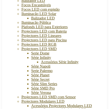
Balizador LED
Focos Encastráveis
Focos LED com espigão
Iluminação LED Solar
Balizador LED
Iluminação Pública
Plafonds LED para Exteriores
Projectores LED com Bateria
Projectores LED Lineares
Projectores LED para Piscina
Projectores LED RGB
Projectores LED SMD
Serie Dome
Série Infinity
Acessórios Série Infinity
Série Napoli
Serie Palermo
Série Planet
Série Secret
Série Slim Series
Série SMD Pro
Série Verona
Projectores LED SMD com Sensor
Projectores Modulares LED
Acessórios Projectores Modulares LED