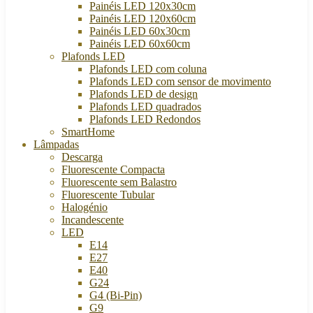
Painéis LED 120x30cm
Painéis LED 120x60cm
Painéis LED 60x30cm
Painéis LED 60x60cm
Plafonds LED
Plafonds LED com coluna
Plafonds LED com sensor de movimento
Plafonds LED de design
Plafonds LED quadrados
Plafonds LED Redondos
SmartHome
Lâmpadas
Descarga
Fluorescente Compacta
Fluorescente sem Balastro
Fluorescente Tubular
Halogénio
Incandescente
LED
E14
E27
E40
G24
G4 (Bi-Pin)
G9