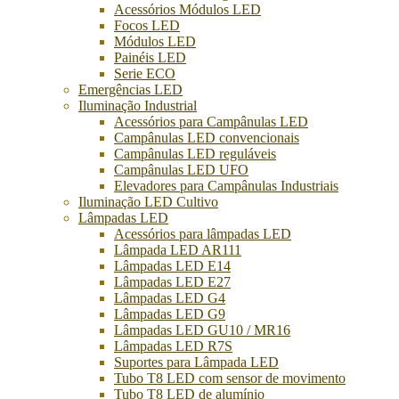
Acessórios Módulos LED
Focos LED
Módulos LED
Painéis LED
Serie ECO
Emergências LED
Iluminação Industrial
Acessórios para Campânulas LED
Campânulas LED convencionais
Campânulas LED reguláveis
Campânulas LED UFO
Elevadores para Campânulas Industriais
Iluminação LED Cultivo
Lâmpadas LED
Acessórios para lâmpadas LED
Lâmpada LED AR111
Lâmpadas LED E14
Lâmpadas LED E27
Lâmpadas LED G4
Lâmpadas LED G9
Lâmpadas LED GU10 / MR16
Lâmpadas LED R7S
Suportes para Lâmpada LED
Tubo T8 LED com sensor de movimento
Tubo T8 LED de alumínio