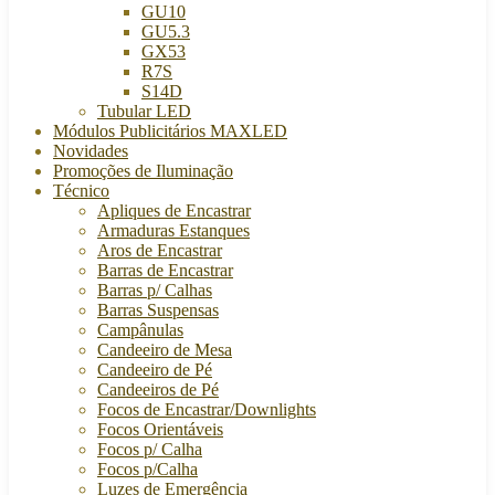
GU10
GU5.3
GX53
R7S
S14D
Tubular LED
Módulos Publicitários MAXLED
Novidades
Promoções de Iluminação
Técnico
Apliques de Encastrar
Armaduras Estanques
Aros de Encastrar
Barras de Encastrar
Barras p/ Calhas
Barras Suspensas
Campânulas
Candeeiro de Mesa
Candeeiro de Pé
Candeeiros de Pé
Focos de Encastrar/Downlights
Focos Orientáveis
Focos p/ Calha
Focos p/Calha
Luzes de Emergência