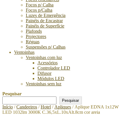
Focos p/ Calha
Focos p/Calha
Luzes de Emergência
Painéis de Encastrar
Painéis de Superfície
Plafonds
Projectores
Réguas
Suspensões p/ Calhas
Ventoinhas
Ventoinhas com luz
Acessórios
Controlador LED
Difusor
Módulos LED
Ventoinhas sem luz
Pesquisar
Pesquisar
Início
/
Candeeiros
/
Hotel
/
Apliques
/ Aplique EDNA 1x12W
LED 1032lm 3000K C.36,5xL.10xAlt.8cm cor areia