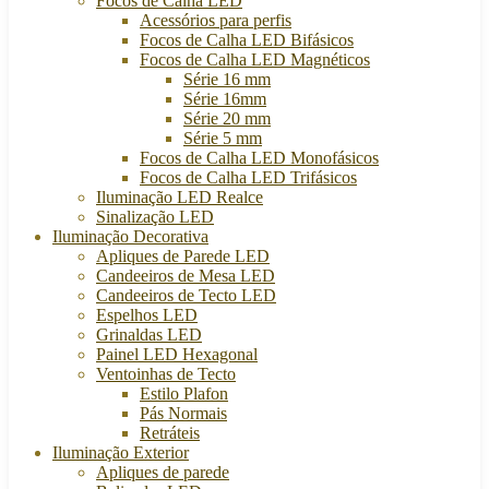
Focos de Calha LED
Acessórios para perfis
Focos de Calha LED Bifásicos
Focos de Calha LED Magnéticos
Série 16 mm
Série 16mm
Série 20 mm
Série 5 mm
Focos de Calha LED Monofásicos
Focos de Calha LED Trifásicos
Iluminação LED Realce
Sinalização LED
Iluminação Decorativa
Apliques de Parede LED
Candeeiros de Mesa LED
Candeeiros de Tecto LED
Espelhos LED
Grinaldas LED
Painel LED Hexagonal
Ventoinhas de Tecto
Estilo Plafon
Pás Normais
Retráteis
Iluminação Exterior
Apliques de parede