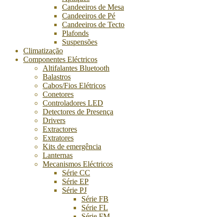
Candeeiros de Mesa
Candeeiros de Pé
Candeeiros de Tecto
Plafonds
Suspensões
Climatização
Componentes Eléctricos
Altifalantes Bluetooth
Balastros
Cabos/Fios Elétricos
Conetores
Controladores LED
Detectores de Presença
Drivers
Extractores
Extratores
Kits de emergência
Lanternas
Mecanismos Eléctricos
Série CC
Série EP
Série PJ
Série FB
Série FL
Série FM