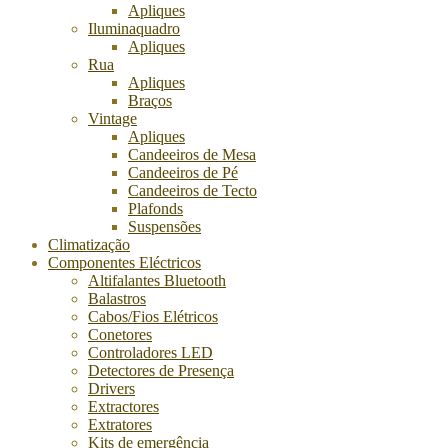
Apliques
Iluminaquadro
Apliques
Rua
Apliques
Braços
Vintage
Apliques
Candeeiros de Mesa
Candeeiros de Pé
Candeeiros de Tecto
Plafonds
Suspensões
Climatização
Componentes Eléctricos
Altifalantes Bluetooth
Balastros
Cabos/Fios Elétricos
Conetores
Controladores LED
Detectores de Presença
Drivers
Extractores
Extratores
Kits de emergência