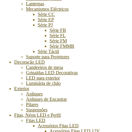
Lanternas
Mecanismos Eléctricos
Série CC
Série EP
Série PJ
Série FB
Série FL
Série FM
Série FMMB
Série Táctil
Suporte para Projetores
Decoração LED
Candeeiros de mesa
Grinaldas LED Decorativas
LED para exterior
Luminária de chão
Exterior
Apliques
Apliques de Encastrar
Pilares
Suspensões
Fitas, Néon LED e Perfil
Fitas LED
Acessórios Fitas LED
Acessórios Fitas LED 12V