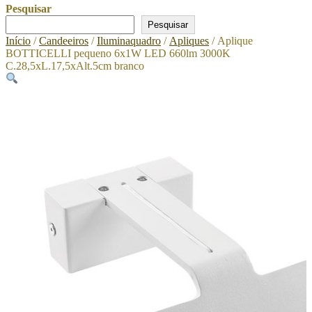
Pesquisar
Pesquisar
Início
/
Candeeiros
/
Iluminaquadro
/
Apliques
/ Aplique
BOTTICELLI pequeno 6x1W LED 660lm 3000K
C.28,5xL.17,5xAlt.5cm branco