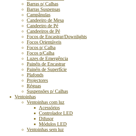
Barras p/ Calhas
Barras Suspensas
Campânulas
Candeeiro de Mesa
Candeeiro de Pé
Candeeiros de Pé
Focos de Encastrar/Downlights
Focos Orientáveis
Focos p/ Calha
Focos p/Calha
Luzes de Emergência
Painéis de Encastrar
Painéis de Superfície
Plafonds
Projectores
Réguas
Suspensões p/ Calhas
Ventoinhas
Ventoinhas com luz
Acessórios
Controlador LED
Difusor
Módulos LED
Ventoinhas sem luz