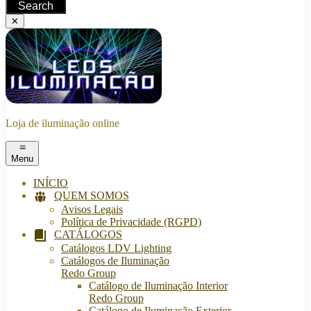
Search
✕
Loja de iluminação online
Menu
INÍCIO
QUEM SOMOS
Avisos Legais
Política de Privacidade (RGPD)
CATÁLOGOS
Catálogos LDV Lighting
Catálogos de Iluminação
Redo Group
Catálogo de Iluminação Interior
Redo Group
Catálogo de Iluminação Exterior