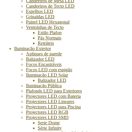
Candeeiros de Mesa LED
Candeeiros de Tecto LED
Espelhos LED
Grinaldas LED
Painel LED Hexagonal
Ventoinhas de Tecto
Estilo Plafon
Pás Normais
Retráteis
Iluminação Exterior
Apliques de parede
Balizador LED
Focos Encastráveis
Focos LED com espigão
Iluminação LED Solar
Balizador LED
Iluminação Pública
Plafonds LED para Exteriores
Projectores LED com Bateria
Projectores LED Lineares
Projectores LED para Piscina
Projectores LED RGB
Projectores LED SMD
Serie Dome
Série Infinity