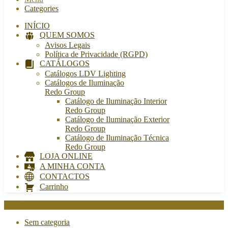
Categories
INÍCIO
QUEM SOMOS
Avisos Legais
Política de Privacidade (RGPD)
CATÁLOGOS
Catálogos LDV Lighting
Catálogos de Iluminação
Redo Group
Catálogo de Iluminação Interior
Redo Group
Catálogo de Iluminação Exterior
Redo Group
Catálogo de Iluminação Técnica
Redo Group
LOJA ONLINE
A MINHA CONTA
CONTACTOS
Carrinho
Categories
Sem categoria