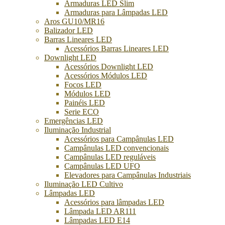
Armaduras LED Slim
Armaduras para Lâmpadas LED
Aros GU10/MR16
Balizador LED
Barras Lineares LED
Acessórios Barras Lineares LED
Downlight LED
Acessórios Downlight LED
Acessórios Módulos LED
Focos LED
Módulos LED
Painéis LED
Serie ECO
Emergências LED
Iluminação Industrial
Acessórios para Campânulas LED
Campânulas LED convencionais
Campânulas LED reguláveis
Campânulas LED UFO
Elevadores para Campânulas Industriais
Iluminação LED Cultivo
Lâmpadas LED
Acessórios para lâmpadas LED
Lâmpada LED AR111
Lâmpadas LED E14