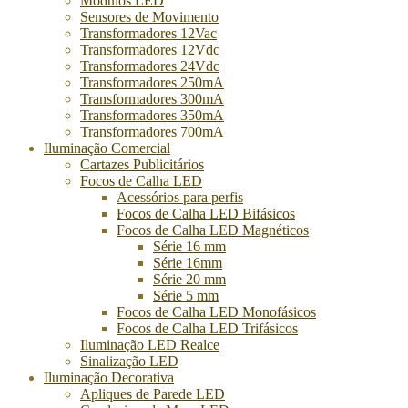
Módulos LED
Sensores de Movimento
Transformadores 12Vac
Transformadores 12Vdc
Transformadores 24Vdc
Transformadores 250mA
Transformadores 300mA
Transformadores 350mA
Transformadores 700mA
Iluminação Comercial
Cartazes Publicitários
Focos de Calha LED
Acessórios para perfis
Focos de Calha LED Bifásicos
Focos de Calha LED Magnéticos
Série 16 mm
Série 16mm
Série 20 mm
Série 5 mm
Focos de Calha LED Monofásicos
Focos de Calha LED Trifásicos
Iluminação LED Realce
Sinalização LED
Iluminação Decorativa
Apliques de Parede LED