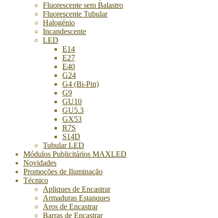
Fluorescente sem Balastro
Fluorescente Tubular
Halogénio
Incandescente
LED
E14
E27
E40
G24
G4 (Bi-Pin)
G9
GU10
GU5.3
GX53
R7S
S14D
Tubular LED
Módulos Publicitários MAXLED
Novidades
Promoções de Iluminação
Técnico
Apliques de Encastrar
Armaduras Estanques
Aros de Encastrar
Barras de Encastrar